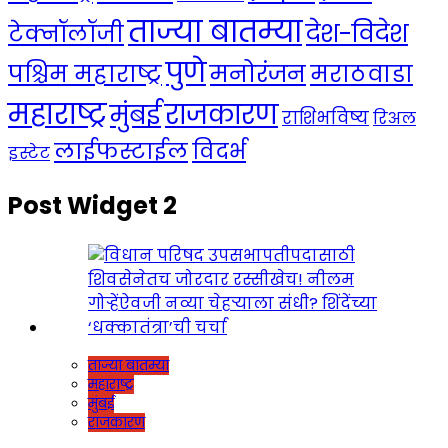
ताज्या बातम्या
देश-विदेश
टेक्नॉलॉजी
पुणे
मनोरंजन
पश्चिम महाराष्ट्र
मराठवाडा
महाराष्ट्र
राजकारण
मुंबई
राशिभविष्य
रिअल
लाईफस्टाईल
विदर्भ
इस्टेट
Post Widget 2
ताज्या बातम्या
महाराष्ट्र
मुंबई
राजकारण