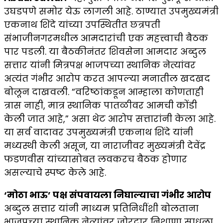
उघडपणे समोर येऊ लागली आहे. ठाण्यात उपमुख्यमंत्री
एकनाथ शिंदे यांच्या उपस्थितीत छत्रपती
संभाजीनगरमधील आमदारांची एक महत्त्वाची बैठक
पार पडली. या बैठकीनंतर शिवसेना आमदार अब्दुल
सत्तार यांनी मित्रपक्ष भाजपच्या स्थानिक नेत्यांवर
अत्यंत गंभीर आरोप करत आपल्या मनातील खदखद
बोलून दाखवली. “वरिष्ठांकडून आम्हाला कोणताही
त्रास नाही, मात्र स्थानिक पातळीवर आमची कोंडी
केली जात आहे,” असा थेट आरोप सत्तारांनी केला आहे.
या सर्व वादावर उपमुख्यमंत्री एकनाथ शिंदे यांनी
मध्यस्थी केली असून, या नाराजीवर मुख्यमंत्री देवेंद्र
फडणवीस यांच्यासोबत लवकरच बैठक होणार
असल्याचे स्पष्ट केले आहे.
‘मोठा भाऊ’ पक्ष संपवायला निघाल्याचा गंभीर आरोप
अब्दुल सत्तार यांनी माध्यम प्रतिनिधींशी बोलताना
भाजपच्या स्थानिक नेत्यांवर जोरदार निशाणा साधला.