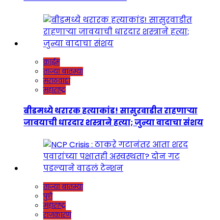
क्राईम
ताज्या बातम्या
मराठवाडा
महाराष्ट्र
बीडमध्ये थरारक हत्याकांड! सासुरवाडीत राहणाऱ्या
जावयाची धारदार शस्त्राने हत्या; जुन्या वादाचा संशय
ताज्या बातम्या
पुणे
महाराष्ट्र
राजकारण