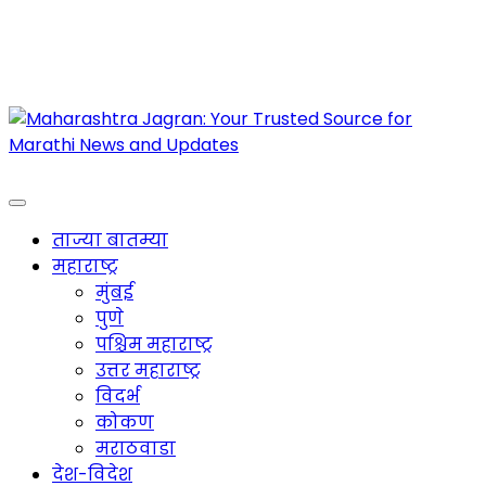
Maharashtra Jagran : Your Trusted Companion
for the Latest News
ताज्या बातम्या
महाराष्ट्र
मुंबई
पुणे
पश्चिम महाराष्ट्र
उत्तर महाराष्ट्र
विदर्भ
कोकण
मराठवाडा
देश-विदेश