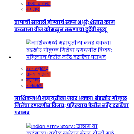
ताज्या बातम्या
महाराष्ट्र
बापाची सावली होण्याचं स्वप्न अधुरं; शेतात काम
करताना वीज कोसळून तरुणाचा दुर्दैवी मृत्यू
उत्तर महाराष्ट्र
ताज्या बातम्या
महाराष्ट्र
राजकारण
नाशिकमध्ये महायुतीला जबर धक्का! बंडखोर गोकुळ
गितेंचा दणदणीत विजय; पहिल्याच फेरीत नरेंद्र दराडेंचा
पराभव