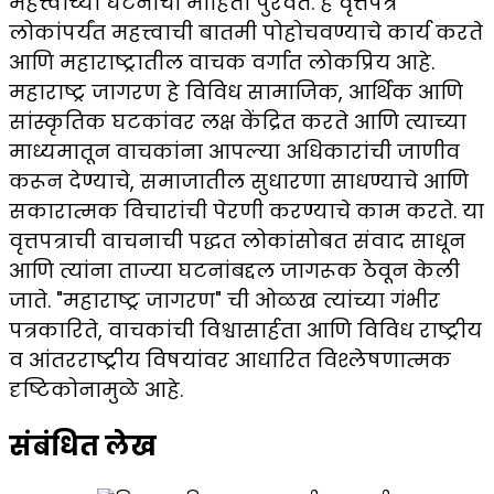
महत्त्वाच्या घटनांची माहिती पुरवते. हे वृत्तपत्र
लोकांपर्यंत महत्त्वाची बातमी पोहोचवण्याचे कार्य करते
आणि महाराष्ट्रातील वाचक वर्गात लोकप्रिय आहे.
महाराष्ट्र जागरण हे विविध सामाजिक, आर्थिक आणि
सांस्कृतिक घटकांवर लक्ष केंद्रित करते आणि त्याच्या
माध्यमातून वाचकांना आपल्या अधिकारांची जाणीव
करून देण्याचे, समाजातील सुधारणा साधण्याचे आणि
सकारात्मक विचारांची पेरणी करण्याचे काम करते. या
वृत्तपत्राची वाचनाची पद्धत लोकांसोबत संवाद साधून
आणि त्यांना ताज्या घटनांबद्दल जागरूक ठेवून केली
जाते. "महाराष्ट्र जागरण" ची ओळख त्यांच्या गंभीर
पत्रकारिते, वाचकांची विश्वासार्हता आणि विविध राष्ट्रीय
व आंतरराष्ट्रीय विषयांवर आधारित विश्लेषणात्मक
दृष्टिकोनामुळे आहे.
संबंधित लेख