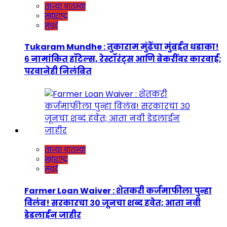
ताज्या बातम्या
महाराष्ट्र
मुंबई
Tukaram Mundhe : तुकाराम मुंढेंचा मुंबईत धडाका!
६ नामांकित हॉटेल्स, रेस्टॉरंट्स आणि बेकरींवर कारवाई;
परवानेही निलंबित
ताज्या बातम्या
महाराष्ट्र
मुंबई
Farmer Loan Waiver : शेतकरी कर्जमाफीला पुन्हा
विलंब! सरकारचा ३० जूनचा शब्द हवेत; आता नवी
डेडलाईन जाहीर