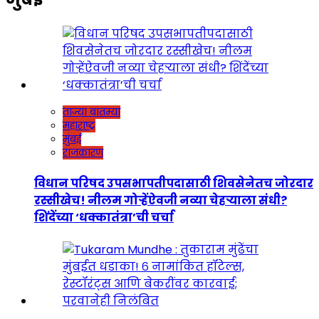
ताज्या बातम्या
महाराष्ट्र
मुंबई
राजकारण
विधान परिषद उपसभापतीपदासाठी शिवसेनेतच जोरदार
रस्सीखेच! नीलम गोऱ्हेंऐवजी नव्या चेहऱ्याला संधी?
शिंदेंच्या ‘धक्कातंत्रा’ची चर्चा