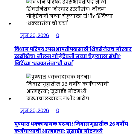
जून 30, 2026
0
विधान परिषद उपसभापतीपदासाठी शिवसेनेतच जोरदार
रस्सीखेच! नीलम गोऱ्हेंऐवजी नव्या चेहऱ्याला संधी?
शिंदेंच्या ‘धक्कातंत्रा’ची चर्चा
जून 30, 2026
0
पुण्यात धक्कादायक घटना! निवारागृहातील २६ वर्षीय
कर्मचाऱ्याची आत्महत्या; सुसाईड नोटमध्ये