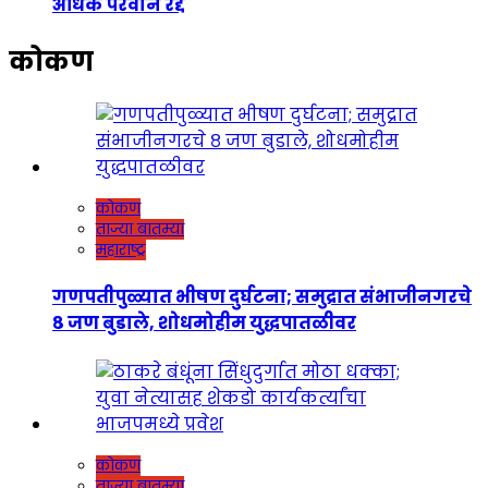
अधिक परवाने रद्द
कोकण
कोकण
ताज्या बातम्या
महाराष्ट्र
गणपतीपुळ्यात भीषण दुर्घटना; समुद्रात संभाजीनगरचे
८ जण बुडाले, शोधमोहीम युद्धपातळीवर
कोकण
ताज्या बातम्या