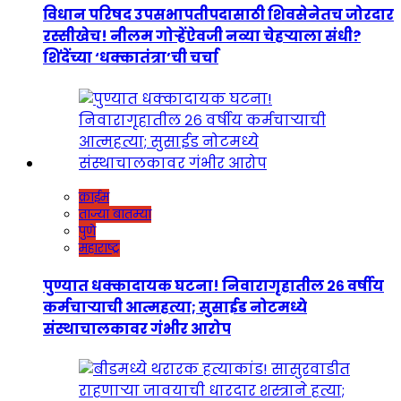
विधान परिषद उपसभापतीपदासाठी शिवसेनेतच जोरदार
रस्सीखेच! नीलम गोऱ्हेंऐवजी नव्या चेहऱ्याला संधी?
शिंदेंच्या ‘धक्कातंत्रा’ची चर्चा
क्राईम
ताज्या बातम्या
पुणे
महाराष्ट्र
पुण्यात धक्कादायक घटना! निवारागृहातील २६ वर्षीय
कर्मचाऱ्याची आत्महत्या; सुसाईड नोटमध्ये
संस्थाचालकावर गंभीर आरोप