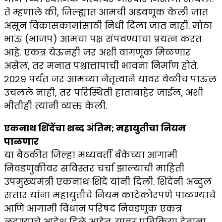
ते म्हणाले की, जिल्ह्यात आमची अडवणूक केली जात
असून विकासकामांसाठी निधी दिला जात नाही. मोठा
भाऊ (भाजप) आमचा पक्ष संपवण्याचा प्रयत्न करत
आहे. एकत्र येऊनही जर अशी वागणूक मिळणार
असेल, तर मनात पश्चात्तापाची भावना निर्माण होते.
२०२९ पर्यंत जर आमच्या नेतृत्वाने यावर वेळीच पाऊल
उचलले नाही, तर परिस्थिती हाताबाहेर जाईल, अशी
भीतीही त्यांनी व्यक्त केली.
एकनाथ शिंदेंचा शब्द अंतिम; महायुतीचा नियम
पाळणार
या बैठकीत जिल्हा मध्यवर्ती बँकेच्या आगामी
निवडणुकीवर सविस्तर चर्चा झाल्याची माहिती
उपमुख्यमंत्री एकनाथ शिंदे यांनी दिली. शिंदेंनी अब्दुल
सत्तार यांना महायुतीचे नियम काटेकोरपणे पाळण्याचे
आणि आगामी विधान परिषद निवडणूक एकत्र
लढण्याचे आदेश दिले आहेत. यावर प्रतिक्रिया देताना