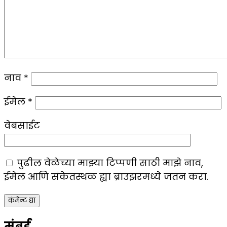
नाव
*
ईमेल
*
वेबसाईट
पुढील वेळेच्या माझ्या टिप्पणी साठी माझे नाव,
ईमेल आणि संकेतस्थळ ह्या ब्राउझरमध्ये जतन करा.
मुंबई