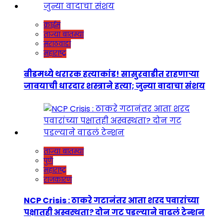
क्राईम
ताज्या बातम्या
मराठवाडा
महाराष्ट्र
बीडमध्ये थरारक हत्याकांड! सासुरवाडीत राहणाऱ्या
जावयाची धारदार शस्त्राने हत्या; जुन्या वादाचा संशय
ताज्या बातम्या
पुणे
महाराष्ट्र
राजकारण
NCP Crisis : ठाकरे गटानंतर आता शरद पवारांच्या
पक्षातही अस्वस्थता? दोन गट पडल्याने वाढलं टेन्शन