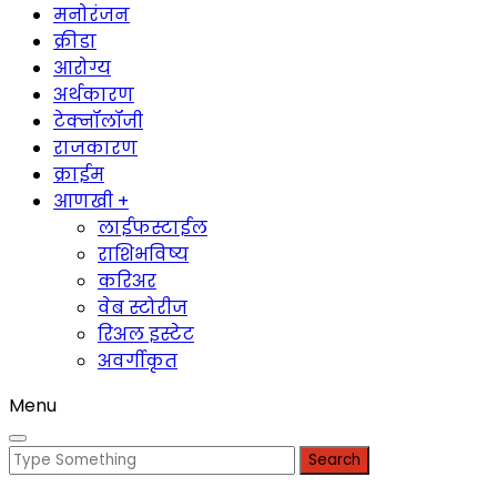
मनोरंजन
क्रीडा
आरोग्य
अर्थकारण
टेक्नॉलॉजी
राजकारण
क्राईम
आणखी +
लाईफस्टाईल
राशिभविष्य
करिअर
वेब स्टोरीज
रिअल इस्टेट
अवर्गीकृत
Menu
Search
for: