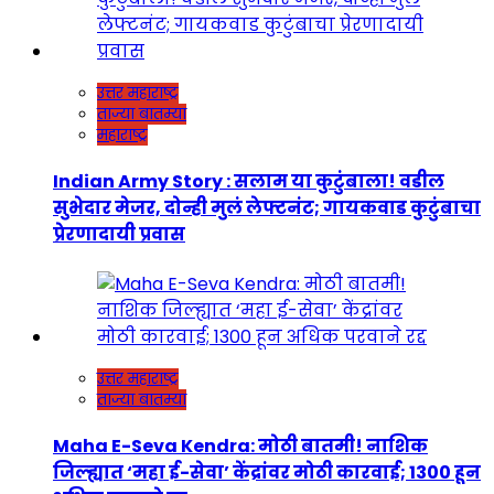
उत्तर महाराष्ट्र
ताज्या बातम्या
महाराष्ट्र
Indian Army Story : सलाम या कुटुंबाला! वडील
सुभेदार मेजर, दोन्ही मुलं लेफ्टनंट; गायकवाड कुटुंबाचा
प्रेरणादायी प्रवास
उत्तर महाराष्ट्र
ताज्या बातम्या
Maha E-Seva Kendra: मोठी बातमी! नाशिक
जिल्ह्यात ‘महा ई-सेवा’ केंद्रांवर मोठी कारवाई; 1300 हून