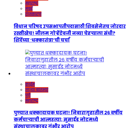
महाराष्ट्र
मुंबई
राजकारण
विधान परिषद उपसभापतीपदासाठी शिवसेनेतच जोरदार
रस्सीखेच! नीलम गोऱ्हेंऐवजी नव्या चेहऱ्याला संधी?
शिंदेंच्या ‘धक्कातंत्रा’ची चर्चा
क्राईम
ताज्या बातम्या
पुणे
महाराष्ट्र
पुण्यात धक्कादायक घटना! निवारागृहातील २६ वर्षीय
कर्मचाऱ्याची आत्महत्या; सुसाईड नोटमध्ये
संस्थाचालकावर गंभीर आरोप