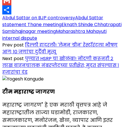
Copy
Link
Gmail
Abdul Sattar on BJP controversy
Abdul Sattar
Share
statement Thane meeting
Eknath Shinde Chhatrapati
Sambhajinagar meeting
Maharashtra Mahayuti
internal dispute
Prev post
दिल्ली हादरली! 'लेमन ग्रीन' रेस्टॉरंटला भीषण
आग; 10 जणांचा दुर्दैवी मृत्यू
Next post
पुण्यात HSRP चा खोळंबा! नोंदणी करूनही २
लाख वाहनचालक नंबरप्लेटच्या प्रतीक्षेत; मुदत संपल्यास १
हजारांचा दंड
टीम महाराष्ट्र जागरण
महाराष्ट्र जागरण" हे एक मराठी वृत्तपत्र आहे जे
महाराष्ट्रातील ताज्या घडामोडी, राजकारण,
समाजकारण, मनोरंजन, खेळ, व्यापार आणि इतर