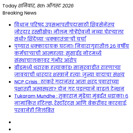
Skip
Today
शनिवार, 8th ऑगस्ट 2026
to
Breaking News
content
विधान परिषद उपसभापतीपदासाठी शिवसेनेतच
जोरदार रस्सीखेच! नीलम गोऱ्हेंऐवजी नव्या चेहऱ्याला
संधी? शिंदेंच्या ‘धक्कातंत्रा’ची चर्चा
पुण्यात धक्कादायक घटना! निवारागृहातील २६ वर्षीय
कर्मचाऱ्याची आत्महत्या; सुसाईड नोटमध्ये
संस्थाचालकावर गंभीर आरोप
बीडमध्ये थरारक हत्याकांड! सासुरवाडीत राहणाऱ्या
जावयाची धारदार शस्त्राने हत्या; जुन्या वादाचा संशय
NCP Crisis : ठाकरे गटानंतर आता शरद पवारांच्या
पक्षातही अस्वस्थता? दोन गट पडल्याने वाढलं टेन्शन
Tukaram Mundhe : तुकाराम मुंढेंचा मुंबईत धडाका! ६
नामांकित हॉटेल्स, रेस्टॉरंट्स आणि बेकरींवर कारवाई;
परवानेही निलंबित