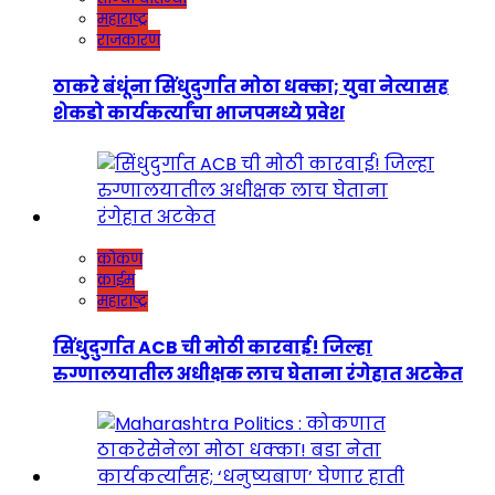
महाराष्ट्र
राजकारण
ठाकरे बंधूंना सिंधुदुर्गात मोठा धक्का; युवा नेत्यासह
शेकडो कार्यकर्त्यांचा भाजपमध्ये प्रवेश
कोकण
क्राईम
महाराष्ट्र
सिंधुदुर्गात ACB ची मोठी कारवाई! जिल्हा
रुग्णालयातील अधीक्षक लाच घेताना रंगेहात अटकेत