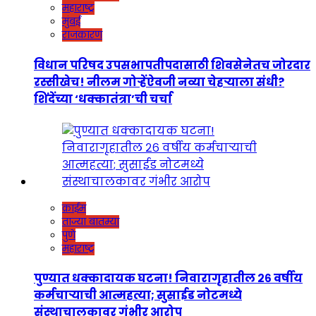
महाराष्ट्र
मुंबई
राजकारण
विधान परिषद उपसभापतीपदासाठी शिवसेनेतच जोरदार
रस्सीखेच! नीलम गोऱ्हेंऐवजी नव्या चेहऱ्याला संधी?
शिंदेंच्या ‘धक्कातंत्रा’ची चर्चा
क्राईम
ताज्या बातम्या
पुणे
महाराष्ट्र
पुण्यात धक्कादायक घटना! निवारागृहातील २६ वर्षीय
कर्मचाऱ्याची आत्महत्या; सुसाईड नोटमध्ये
संस्थाचालकावर गंभीर आरोप