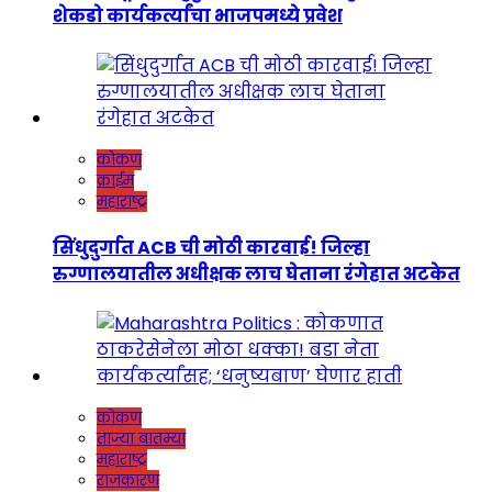
शेकडो कार्यकर्त्यांचा भाजपमध्ये प्रवेश
कोकण
क्राईम
महाराष्ट्र
सिंधुदुर्गात ACB ची मोठी कारवाई! जिल्हा
रुग्णालयातील अधीक्षक लाच घेताना रंगेहात अटकेत
कोकण
ताज्या बातम्या
महाराष्ट्र
राजकारण