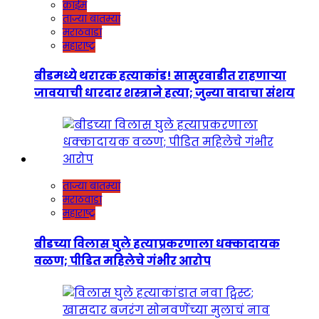
क्राईम
ताज्या बातम्या
मराठवाडा
महाराष्ट्र
बीडमध्ये थरारक हत्याकांड! सासुरवाडीत राहणाऱ्या
जावयाची धारदार शस्त्राने हत्या; जुन्या वादाचा संशय
ताज्या बातम्या
मराठवाडा
महाराष्ट्र
बीडच्या विलास घुले हत्याप्रकरणाला धक्कादायक
वळण; पीडित महिलेचे गंभीर आरोप