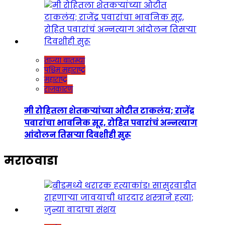
ताज्या बातम्या
पश्चिम महाराष्ट्र
महाराष्ट्र
राजकारण
मी रोहितला शेतकऱ्यांच्या ओटीत टाकलंय; राजेंद्र
पवारांचा भावनिक सूर, रोहित पवारांचं अन्नत्याग
आंदोलन तिसऱ्या दिवशीही सुरू
मराठवाडा