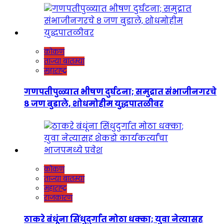
कोकण
ताज्या बातम्या
महाराष्ट्र
गणपतीपुळ्यात भीषण दुर्घटना; समुद्रात संभाजीनगरचे
८ जण बुडाले, शोधमोहीम युद्धपातळीवर
कोकण
ताज्या बातम्या
महाराष्ट्र
राजकारण
ठाकरे बंधूंना सिंधुदुर्गात मोठा धक्का; युवा नेत्यासह