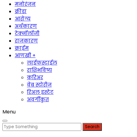
मनोरंजन
क्रीडा
आरोग्य
अर्थकारण
टेक्नॉलॉजी
राजकारण
क्राईम
आणखी +
लाईफस्टाईल
राशिभविष्य
करिअर
वेब स्टोरीज
रिअल इस्टेट
अवर्गीकृत
Menu
Search
for: