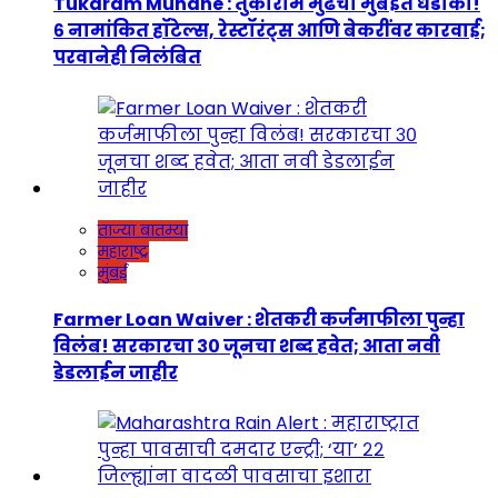
Tukaram Mundhe : तुकाराम मुंढेंचा मुंबईत धडाका!
६ नामांकित हॉटेल्स, रेस्टॉरंट्स आणि बेकरींवर कारवाई;
परवानेही निलंबित
ताज्या बातम्या
महाराष्ट्र
मुंबई
Farmer Loan Waiver : शेतकरी कर्जमाफीला पुन्हा
विलंब! सरकारचा ३० जूनचा शब्द हवेत; आता नवी
डेडलाईन जाहीर