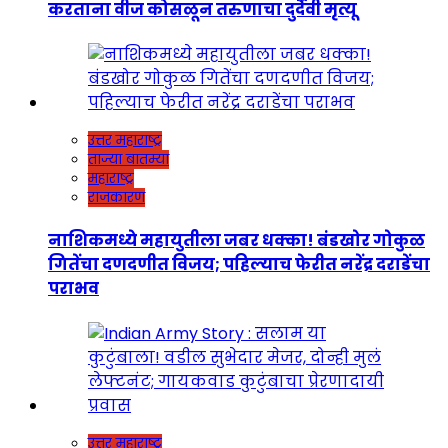
करताना वीज कोसळून तरुणाचा दुर्दैवी मृत्यू
उत्तर महाराष्ट्र
ताज्या बातम्या
महाराष्ट्र
राजकारण
नाशिकमध्ये महायुतीला जबर धक्का! बंडखोर गोकुळ
गितेंचा दणदणीत विजय; पहिल्याच फेरीत नरेंद्र दराडेंचा
पराभव
उत्तर महाराष्ट्र