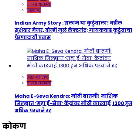
ताज्या बातम्या
महाराष्ट्र
Indian Army Story : सलाम या कुटुंबाला! वडील
सुभेदार मेजर, दोन्ही मुलं लेफ्टनंट; गायकवाड कुटुंबाचा
प्रेरणादायी प्रवास
उत्तर महाराष्ट्र
ताज्या बातम्या
Maha E-Seva Kendra: मोठी बातमी! नाशिक
जिल्ह्यात ‘महा ई-सेवा’ केंद्रांवर मोठी कारवाई; 1300 हून
अधिक परवाने रद्द
कोकण