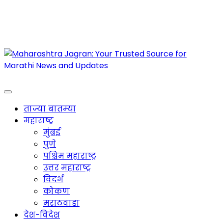
Maharashtra Jagran : Your Trusted Companion
for the Latest News
ताज्या बातम्या
महाराष्ट्र
मुंबई
पुणे
पश्चिम महाराष्ट्र
उत्तर महाराष्ट्र
विदर्भ
कोकण
मराठवाडा
देश-विदेश