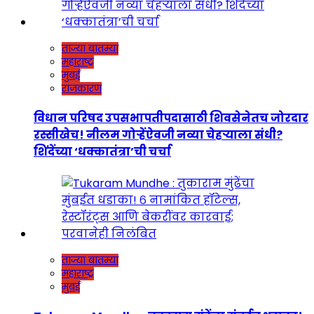
ताज्या बातम्या
महाराष्ट्र
मुंबई
राजकारण
विधान परिषद उपसभापतीपदासाठी शिवसेनेतच जोरदार
रस्सीखेच! नीलम गोऱ्हेंऐवजी नव्या चेहऱ्याला संधी?
शिंदेंच्या ‘धक्कातंत्रा’ची चर्चा
ताज्या बातम्या
महाराष्ट्र
मुंबई