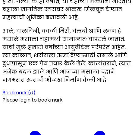
होता. गेल्या काही वर्षांत, या चहाच्या मळ्यांनी भारतीय
चहाला जागतिक स्तरावर ओळख मिळवून देण्यात
महत्त्वाची भूमिका बजावली आहे.
आले, दालचिनी, काळी मिरी, वेलची आणि लवंग हे
मसाले मसाला चहामध्ये सामान्यतः वापरले जातात.
याची मुळे हजारो वर्षांच्या आयुर्वेदिक परंपरेत आहेत.
त्या काळात, शरीराला ऊर्जा देण्यासाठी मसाले आणि
दुधापासून एक पेय तयार केले गेले. कालांतराने, त्यात
अनेक बदल झाले आणि आजच्या मसाला चहाने
जगभरात स्वतःची ओळख निर्माण केली आहे.
Bookmark (
0
)
Please login to bookmark