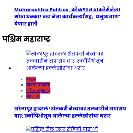
Maharashtra Politics : कोकणात ठाकरेसेनेला
मोठा धक्का! बडा नेता कार्यकर्त्यांसह; ‘धनुष्यबाण’
घेणार हाती
पश्चिम महाराष्ट्र
क्राईम
ताज्या बातम्या
पश्चिम महाराष्ट्र
महाराष्ट्र
सोलापूर हादरलं! शेतकरी नेत्यावर तलवारीने सपासप
वार; स्कॉर्पिओतून आलेल्या हल्लेखोरांचा थरार