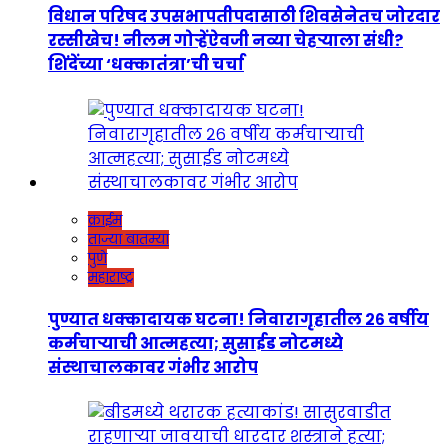
विधान परिषद उपसभापतीपदासाठी शिवसेनेतच जोरदार
रस्सीखेच! नीलम गोऱ्हेंऐवजी नव्या चेहऱ्याला संधी?
शिंदेंच्या ‘धक्कातंत्रा’ची चर्चा
क्राईम
ताज्या बातम्या
पुणे
महाराष्ट्र
पुण्यात धक्कादायक घटना! निवारागृहातील २६ वर्षीय
कर्मचाऱ्याची आत्महत्या; सुसाईड नोटमध्ये
संस्थाचालकावर गंभीर आरोप