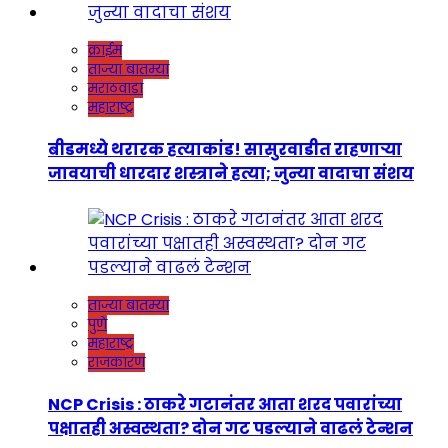
क्राईम
ताज्या बातम्या
मराठवाडा
महाराष्ट्र
बीडमध्ये थरारक हत्याकांड! सासुरवाडीत राहणाऱ्या
जावयाची धारदार शस्त्राने हत्या; जुन्या वादाचा संशय
ताज्या बातम्या
पुणे
महाराष्ट्र
राजकारण
NCP Crisis : ठाकरे गटानंतर आता शरद पवारांच्या
पक्षातही अस्वस्थता? दोन गट पडल्याने वाढलं टेन्शन