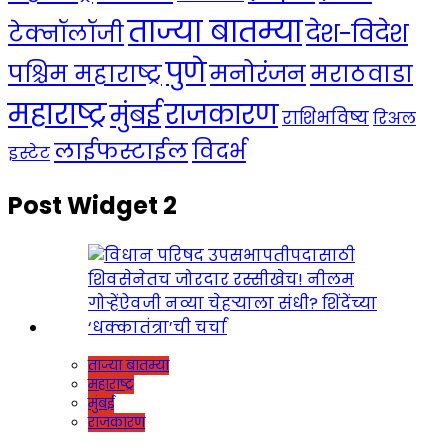
ताज्या बातम्या
देश-विदेश
टेक्नॉलॉजी
पुणे
मनोरंजन
पश्चिम महाराष्ट्र
मराठवाडा
महाराष्ट्र
राजकारण
मुंबई
राशिभविष्य
रिअल
लाईफस्टाईल
विदर्भ
इस्टेट
Post Widget 2
ताज्या बातम्या
महाराष्ट्र
मुंबई
राजकारण