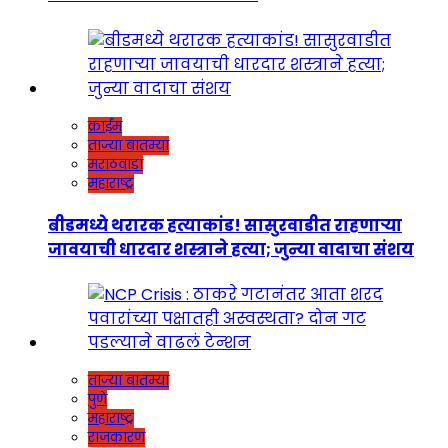
क्राईम
ताज्या बातम्या
मराठवाडा
महाराष्ट्र
बीडमध्ये थरारक हत्याकांड! सासुरवाडीत राहणाऱ्या
जावयाची धारदार शस्त्राने हत्या; जुन्या वादाचा संशय
ताज्या बातम्या
पुणे
महाराष्ट्र
राजकारण