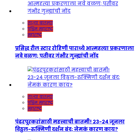
ताज्या बातम्या
पश्चिम महाराष्ट्र
महाराष्ट्र
प्रसिद्ध रील स्टार रोहिणी पाराध्ये आत्महत्या प्रकरणाला
नवे वळण; पतीवर गंभीर गुन्ह्यांची नोंद
ताज्या बातम्या
पश्चिम महाराष्ट्र
महाराष्ट्र
पंढरपूरकरांसाठी महत्त्वाची बातमी! २३-२४ जूनला
विठ्ठल-रुक्मिणी दर्शन बंद; नेमकं कारण काय?