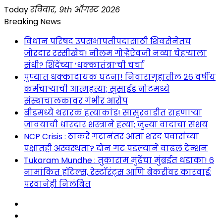
Skip
Today
रविवार, 9th ऑगस्ट 2026
to
Breaking News
content
विधान परिषद उपसभापतीपदासाठी शिवसेनेतच
जोरदार रस्सीखेच! नीलम गोऱ्हेंऐवजी नव्या चेहऱ्याला
संधी? शिंदेंच्या ‘धक्कातंत्रा’ची चर्चा
पुण्यात धक्कादायक घटना! निवारागृहातील २६ वर्षीय
कर्मचाऱ्याची आत्महत्या; सुसाईड नोटमध्ये
संस्थाचालकावर गंभीर आरोप
बीडमध्ये थरारक हत्याकांड! सासुरवाडीत राहणाऱ्या
जावयाची धारदार शस्त्राने हत्या; जुन्या वादाचा संशय
NCP Crisis : ठाकरे गटानंतर आता शरद पवारांच्या
पक्षातही अस्वस्थता? दोन गट पडल्याने वाढलं टेन्शन
Tukaram Mundhe : तुकाराम मुंढेंचा मुंबईत धडाका! ६
नामांकित हॉटेल्स, रेस्टॉरंट्स आणि बेकरींवर कारवाई;
परवानेही निलंबित