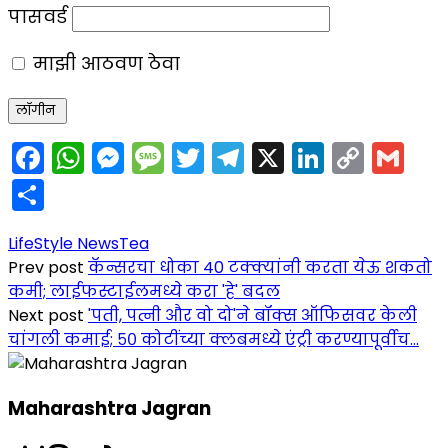
पासवर्ड
माझी आठवण ठेवा
Facebook
WhatsApp
Messenger
Message
Twitter
Telegram
X
LinkedIn
Copy
Gm
Link
Share
LifeStyle News
Tea
Prev post
कॅन्सरचा धोका 40 टक्क्यांनी करता येऊ शकतो
कमी; लाईफस्टाईलमध्ये करा 'हे' बदल
Next post
'पती, पत्नी और वो दो'ने बॉक्स ऑफिसवर केली
चांगली कमाई; ५० कोटींच्या क्लबमध्ये एंट्री करण्यापूर्वीच...
Maharashtra Jagran