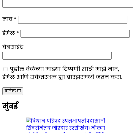
नाव
*
ईमेल
*
वेबसाईट
पुढील वेळेच्या माझ्या टिप्पणी साठी माझे नाव,
ईमेल आणि संकेतस्थळ ह्या ब्राउझरमध्ये जतन करा.
मुंबई