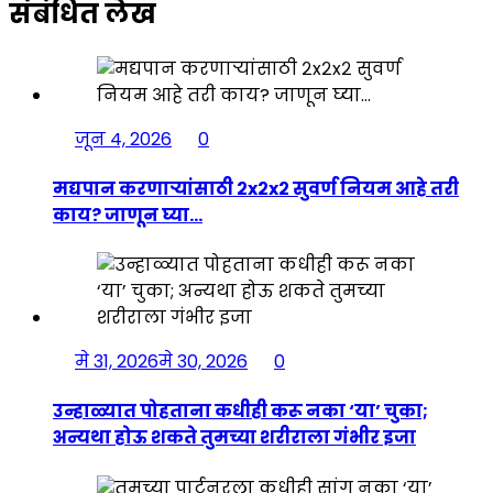
संबंधित लेख
जून 4, 2026
0
मद्यपान करणाऱ्यांसाठी २x२x२ सुवर्ण नियम आहे तरी
काय? जाणून घ्या…
मे 31, 2026
मे 30, 2026
0
उन्हाळ्यात पोहताना कधीही करू नका ‘या’ चुका;
अन्यथा होऊ शकते तुमच्या शरीराला गंभीर इजा