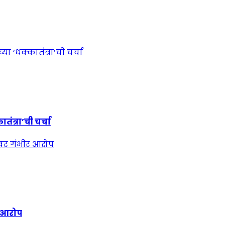
ंत्रा’ची चर्चा
र आरोप