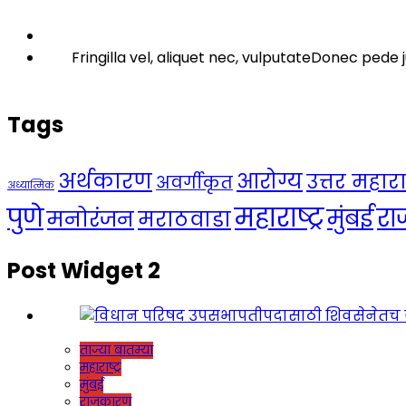
Fringilla vel, aliquet nec, vulputateDonec pede j
Tags
अर्थकारण
आरोग्य
उत्तर महाराष्
अवर्गीकृत
अध्यात्मिक
महाराष्ट्र
पुणे
र
मुंबई
मनोरंजन
मराठवाडा
Post Widget 2
ताज्या बातम्या
महाराष्ट्र
मुंबई
राजकारण