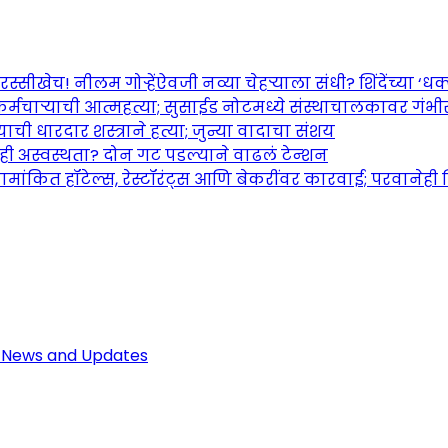
च! नीलम गोऱ्हेंऐवजी नव्या चेहऱ्याला संधी? शिंदेंच्या ‘धक्का
र्मचाऱ्याची आत्महत्या; सुसाईड नोटमध्ये संस्थाचालकावर गंभ
ची धारदार शस्त्राने हत्या; जुन्या वादाचा संशय
तही अस्वस्थता? दोन गट पडल्याने वाढलं टेन्शन
ामांकित हॉटेल्स, रेस्टॉरंट्स आणि बेकरींवर कारवाई; परवानेही
Maharashtra Jagran: Your Trusted So
r the Latest News