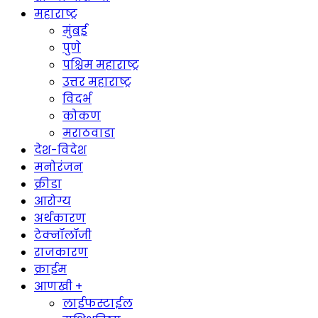
महाराष्ट्र
मुंबई
पुणे
पश्चिम महाराष्ट्र
उत्तर महाराष्ट्र
विदर्भ
कोकण
मराठवाडा
देश-विदेश
मनोरंजन
क्रीडा
आरोग्य
अर्थकारण
टेक्नॉलॉजी
राजकारण
क्राईम
आणखी +
लाईफस्टाईल