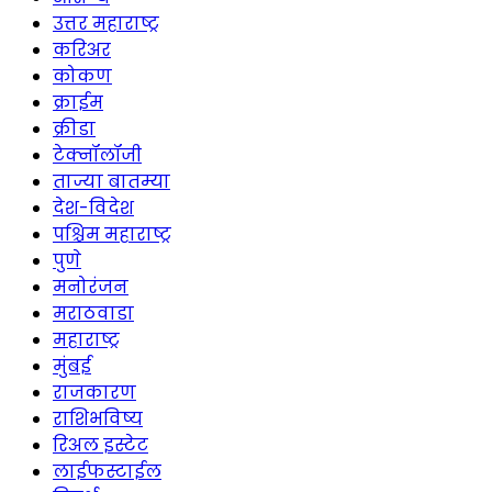
उत्तर महाराष्ट्र
करिअर
कोकण
क्राईम
क्रीडा
टेक्नॉलॉजी
ताज्या बातम्या
देश-विदेश
पश्चिम महाराष्ट्र
पुणे
मनोरंजन
मराठवाडा
महाराष्ट्र
मुंबई
राजकारण
राशिभविष्य
रिअल इस्टेट
लाईफस्टाईल