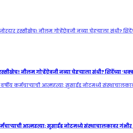
! नीलम गोऱ्हेंऐवजी नव्या चेहऱ्याला संधी? शिंदेंच्या ‘धक्कात
्मचाऱ्याची आत्महत्या; सुसाईड नोटमध्ये संस्थाचालकावर गंभी