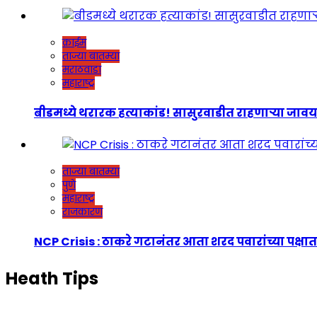
क्राईम
ताज्या बातम्या
मराठवाडा
महाराष्ट्र
बीडमध्ये थरारक हत्याकांड! सासुरवाडीत राहणाऱ्या जावयाच
ताज्या बातम्या
पुणे
महाराष्ट्र
राजकारण
NCP Crisis : ठाकरे गटानंतर आता शरद पवारांच्या पक्षात
Heath Tips