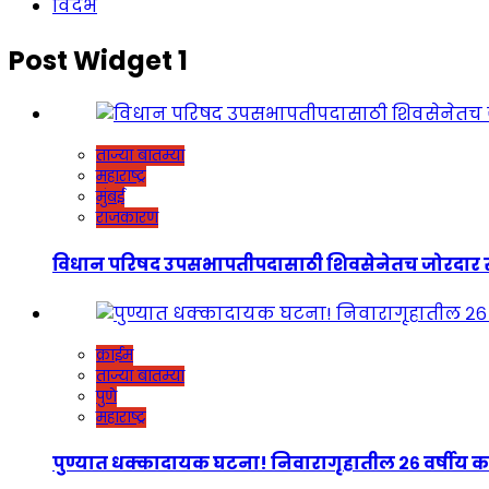
विदर्भ
Post Widget 1
ताज्या बातम्या
महाराष्ट्र
मुंबई
राजकारण
विधान परिषद उपसभापतीपदासाठी शिवसेनेतच जोरदार रस्सीखेच
क्राईम
ताज्या बातम्या
पुणे
महाराष्ट्र
पुण्यात धक्कादायक घटना! निवारागृहातील २६ वर्षीय कर