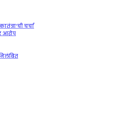
तंत्रा’ची चर्चा
ीर आरोप
 निलंबित
urce for Marathi News and Updates