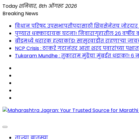
Skip
Today
शनिवार, 8th ऑगस्ट 2026
to
Breaking News
content
विधान परिषद उपसभापतीपदासाठी शिवसेनेतच जोरदार रस्सीखे
पुण्यात धक्कादायक घटना! निवारागृहातील २६ वर्षीय क
बीडमध्ये थरारक हत्याकांड! सासुरवाडीत राहणाऱ्या जावया
NCP Crisis : ठाकरे गटानंतर आता शरद पवारांच्या पक्षा
Tukaram Mundhe : तुकाराम मुंढेंचा मुंबईत धडाका! ६ न
Maharashtra Jagran : Your Trusted Companion fo
ताज्या बातम्या