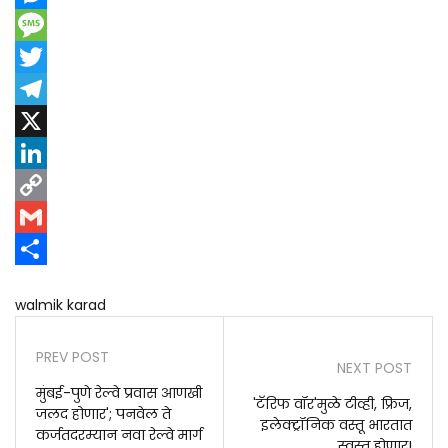
Messenger
Message
Twitter
Telegram
X
LinkedIn
Copy
Link
Gmail
Share
walmik karad
PREV POST
NEXT POST
मुंबई-पुणे रेल्वे प्रवास आणखी
'टॅरिफ वॉर'मुळे टीव्ही, फ्रिज,
जलद होणार'; पनवेल ते
इलेक्ट्रॉनिक वस्तू भारतात
कर्जतदरम्यान नवा रेल्वे मार्ग
स्वस्त होणार!