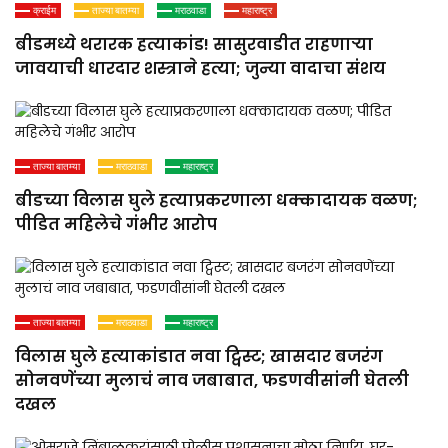
क्राईम
ताज्या बातम्या
मराठवाडा
महाराष्ट्र
बीडमध्ये थरारक हत्याकांड! सासुरवाडीत राहणाऱ्या
जावयाची धारदार शस्त्राने हत्या; जुन्या वादाचा संशय
ताज्या बातम्या
मराठवाडा
महाराष्ट्र
बीडच्या विलास घुले हत्याप्रकरणाला धक्कादायक वळण;
पीडित महिलेचे गंभीर आरोप
ताज्या बातम्या
मराठवाडा
महाराष्ट्र
विलास घुले हत्याकांडात नवा ट्विस्ट; खासदार बजरंग
सोनवणेंच्या मुलाचं नाव जबाबात, फडणवीसांनी घेतली
दखल