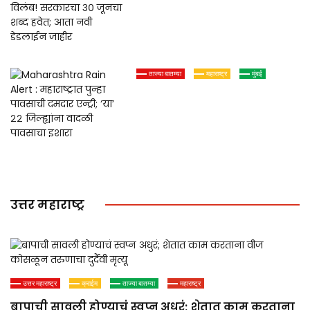
Farmer Loan Waiver : शेतकरी
कर्जमाफीला पुन्हा विलंब!
सरकारचा ३० जूनचा शब्द हवेत;
आता नवी डेडलाईन जाहीर
ताज्या बातम्या
महाराष्ट्र
मुंबई
Maharashtra Rain Alert :
महाराष्ट्रात पुन्हा पावसाची दमदार
एन्ट्री; ‘या’ २२ जिल्ह्यांना वादळी
पावसाचा इशारा
उत्तर महाराष्ट्र
उत्तर महाराष्ट्र
क्राईम
ताज्या बातम्या
महाराष्ट्र
बापाची सावली होण्याचं स्वप्न अधुरं; शेतात काम करताना