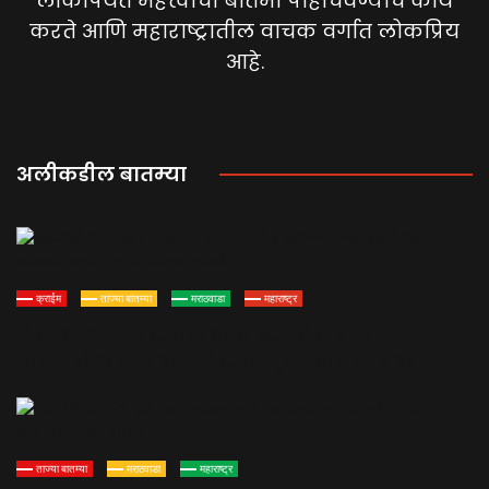
लोकांपर्यंत महत्त्वाची बातमी पोहोचवण्याचे कार्य
करते आणि महाराष्ट्रातील वाचक वर्गात लोकप्रिय
आहे.
अलीकडील बातम्या
क्राईम
ताज्या बातम्या
मराठवाडा
महाराष्ट्र
बीडमध्ये थरारक हत्याकांड! सासुरवाडीत राहणाऱ्या
जावयाची धारदार शस्त्राने हत्या; जुन्या वादाचा संशय
ताज्या बातम्या
मराठवाडा
महाराष्ट्र