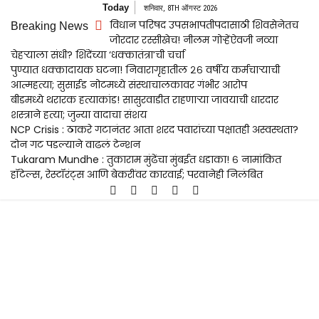
Skip
Today
शनिवार, 8TH ऑगस्ट 2026
to
विधान परिषद उपसभापतीपदासाठी शिवसेनेतच
Breaking News
content
जोरदार रस्सीखेच! नीलम गोऱ्हेंऐवजी नव्या
चेहऱ्याला संधी? शिंदेंच्या ‘धक्कातंत्रा’ची चर्चा
पुण्यात धक्कादायक घटना! निवारागृहातील २६ वर्षीय कर्मचाऱ्याची
आत्महत्या; सुसाईड नोटमध्ये संस्थाचालकावर गंभीर आरोप
बीडमध्ये थरारक हत्याकांड! सासुरवाडीत राहणाऱ्या जावयाची धारदार
शस्त्राने हत्या; जुन्या वादाचा संशय
NCP Crisis : ठाकरे गटानंतर आता शरद पवारांच्या पक्षातही अस्वस्थता?
दोन गट पडल्याने वाढलं टेन्शन
Tukaram Mundhe : तुकाराम मुंढेंचा मुंबईत धडाका! ६ नामांकित
हॉटेल्स, रेस्टॉरंट्स आणि बेकरींवर कारवाई; परवानेही निलंबित