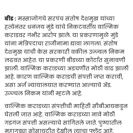
बीड :
मस्साजोगचे सरपंच संतोष देशमुख यांच्या
हत्येनंतर धनंजय मुंडे यांचे निकटवर्तीय वाल्मिक
कराडवर गंभीर आरोप झाले. या प्रकरणामुळे मुंडे
यांना मंत्रिपदाचा राजीनामा द्यावा लागला. संतोष
देशमुख यांची केस सरकारी वकील उज्ज्वल निकम
लढवत आहेत. या प्रकरणी बीडच्या कोर्टात सुनावणी
झाली. वाल्मिक कराडच्या अडचणीत मोठी वाढ झाली
आहे. कारण वाल्मिक कराडची संपत्ती जप्त करावी,
असा अर्ज न्यायालयात करण्यात आल्याचे अ‍ॅड.
उज्ज्चल निकम यांनी म्हटले आहे.
वाल्मिक कराडच्या संपत्तीची माहिती सीबीआयकडून
घेतली जात आहे. वाल्मिक कराडच्या नावे मोठी
गडगंज संपत्ती असल्याचे सांगितले जाते. पुण्यातील
महागड्या सोसायटीत देखील त्याचा फ्लॅट आहे.