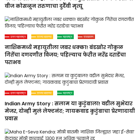
वीज कोसळून तरुणाचा दुर्दैवी मृत्यू
उत्तर महाराष्ट्र
ताज्या बातम्या
महाराष्ट्र
राजकारण
नाशिकमध्ये महायुतीला जबर धक्का! बंडखोर गोकुळ
गितेंचा दणदणीत विजय; पहिल्याच फेरीत नरेंद्र दराडेंचा
पराभव
उत्तर महाराष्ट्र
ताज्या बातम्या
महाराष्ट्र
Indian Army Story : सलाम या कुटुंबाला! वडील सुभेदार
मेजर, दोन्ही मुलं लेफ्टनंट; गायकवाड कुटुंबाचा प्रेरणादायी
प्रवास