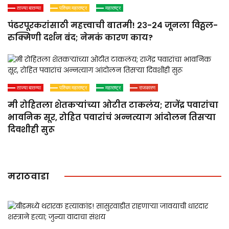
ताज्या बातम्या
पश्चिम महाराष्ट्र
महाराष्ट्र
पंढरपूरकरांसाठी महत्त्वाची बातमी! २३-२४ जूनला विठ्ठल-
रुक्मिणी दर्शन बंद; नेमकं कारण काय?
ताज्या बातम्या
पश्चिम महाराष्ट्र
महाराष्ट्र
राजकारण
मी रोहितला शेतकऱ्यांच्या ओटीत टाकलंय; राजेंद्र पवारांचा
भावनिक सूर, रोहित पवारांचं अन्नत्याग आंदोलन तिसऱ्या
दिवशीही सुरू
मराठवाडा