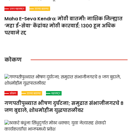
उत्तर महाराष्ट्र
ताज्या बातम्या
Maha E-Seva Kendra: मोठी बातमी! नाशिक जिल्ह्यात
‘महा ई-सेवा’ केंद्रांवर मोठी कारवाई; 1300 हून अधिक
परवाने रद्द
कोकण
कोकण
ताज्या बातम्या
महाराष्ट्र
गणपतीपुळ्यात भीषण दुर्घटना; समुद्रात संभाजीनगरचे ८
जण बुडाले, शोधमोहीम युद्धपातळीवर