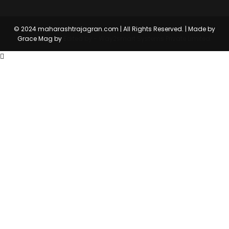
© 2024 maharashtrajagran.com | All Rights Reserved. | Made by
Grace Mag by
Edited by - Way2smart Systems Private Limited.