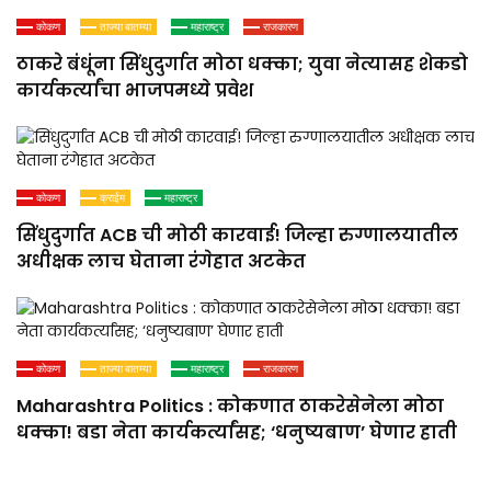
कोकण
ताज्या बातम्या
महाराष्ट्र
राजकारण
ठाकरे बंधूंना सिंधुदुर्गात मोठा धक्का; युवा नेत्यासह शेकडो
कार्यकर्त्यांचा भाजपमध्ये प्रवेश
कोकण
क्राईम
महाराष्ट्र
सिंधुदुर्गात ACB ची मोठी कारवाई! जिल्हा रुग्णालयातील
अधीक्षक लाच घेताना रंगेहात अटकेत
कोकण
ताज्या बातम्या
महाराष्ट्र
राजकारण
Maharashtra Politics : कोकणात ठाकरेसेनेला मोठा
धक्का! बडा नेता कार्यकर्त्यांसह; ‘धनुष्यबाण’ घेणार हाती