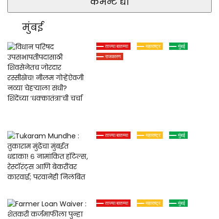
मुंबई
ताज्या बातम्या
महाराष्ट्र
मुंबई
राजकारण
विधान परिषद
उपसभापतीपदासाठी शिवसेनेतच
जोरदार रस्सीखेच! नीलम
गोऱ्हेंऐवजी नव्या चेहऱ्याला संधी?
शिंदेंच्या ‘धक्कातंत्रा’ची चर्चा
ताज्या बातम्या
महाराष्ट्र
मुंबई
Tukaram Mundhe : तुकाराम
मुंढेंचा मुंबईत धडाका! ६ नामांकित
हॉटेल्स, रेस्टॉरंट्स आणि बेकरींवर
कारवाई; परवानेही निलंबित
ताज्या बातम्या
महाराष्ट्र
मुंबई