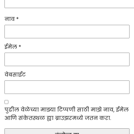
नाव
*
ईमेल
*
वेबसाईट
पुढील वेळेच्या माझ्या टिप्पणी साठी माझे नाव, ईमेल
आणि संकेतस्थळ ह्या ब्राउझरमध्ये जतन करा.