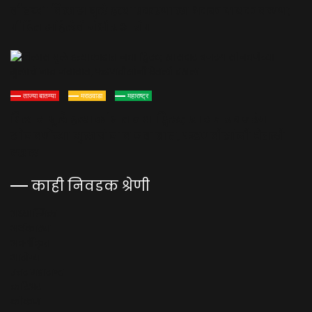
बीडच्या विलास घुले हत्याप्रकरणाला धक्कादायक वळण;
पीडित महिलेचे गंभीर आरोप
ताज्या बातम्या
मराठवाडा
महाराष्ट्र
विलास घुले हत्याकांडात नवा ट्विस्ट; खासदार बजरंग
सोनवणेंच्या मुलाचं नाव जबाबात, फडणवीसांनी घेतली
दखल
काही निवडक श्रेणी
अध्यात्मिक
अर्थकारण
अवर्गीकृत
आरोग्य
उत्तर महाराष्ट्र
करिअर
कोकण