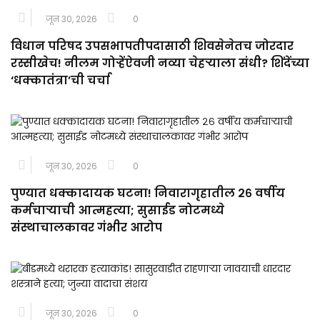
जून 30, 2026
0
विधान परिषद उपसभापतीपदासाठी शिवसेनेतच जोरदार
रस्सीखेच! नीलम गोऱ्हेंऐवजी नव्या चेहऱ्याला संधी? शिंदेंच्या
‘धक्कातंत्रा’ची चर्चा
जून 30, 2026
0
पुण्यात धक्कादायक घटना! निवारागृहातील २६ वर्षीय
कर्मचाऱ्याची आत्महत्या; सुसाईड नोटमध्ये
संस्थाचालकावर गंभीर आरोप
जून 30, 2026
0