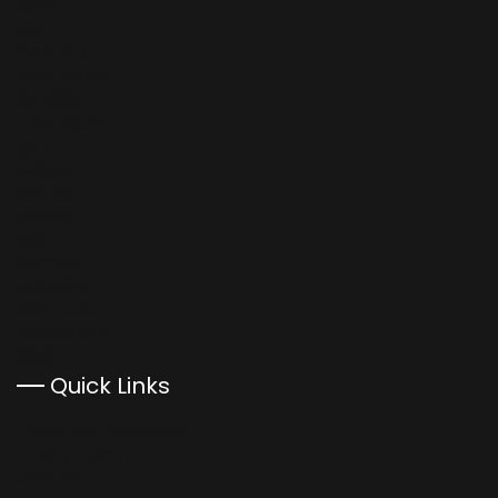
क्राईम
क्रीडा
टेक्नॉलॉजी
ताज्या बातम्या
देश-विदेश
पश्चिम महाराष्ट्र
पुणे
मनोरंजन
मराठवाडा
महाराष्ट्र
मुंबई
राजकारण
राशिभविष्य
रिअल इस्टेट
लाईफस्टाईल
विदर्भ
Quick Links
Terms and Conditions
Privacy Policy
Contact