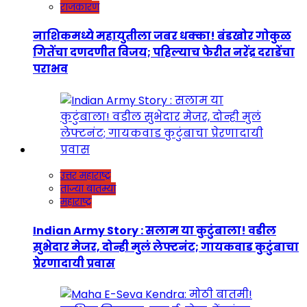
राजकारण
नाशिकमध्ये महायुतीला जबर धक्का! बंडखोर गोकुळ
गितेंचा दणदणीत विजय; पहिल्याच फेरीत नरेंद्र दराडेंचा
पराभव
उत्तर महाराष्ट्र
ताज्या बातम्या
महाराष्ट्र
Indian Army Story : सलाम या कुटुंबाला! वडील
सुभेदार मेजर, दोन्ही मुलं लेफ्टनंट; गायकवाड कुटुंबाचा
प्रेरणादायी प्रवास