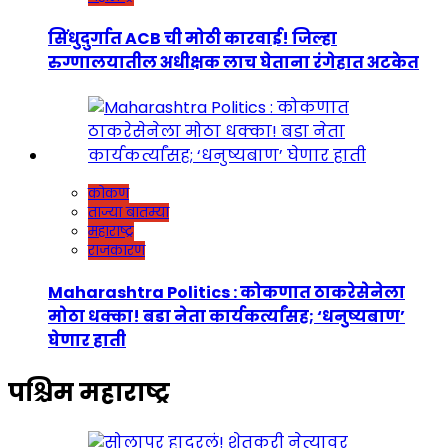
सिंधुदुर्गात ACB ची मोठी कारवाई! जिल्हा
रुग्णालयातील अधीक्षक लाच घेताना रंगेहात अटकेत
कोकण
ताज्या बातम्या
महाराष्ट्र
राजकारण
Maharashtra Politics : कोकणात ठाकरेसेनेला
मोठा धक्का! बडा नेता कार्यकर्त्यांसह; ‘धनुष्यबाण’
घेणार हाती
पश्चिम महाराष्ट्र