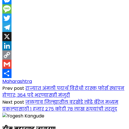
Messenger
Message
Twitter
Telegram
X
LinkedIn
Copy
Link
Gmail
Maharashtra
Share
Prev post
राज्यात अंमली पदार्थ विरोधी टास्क फोर्स स्थापन
होणार; ३६४ पदे भरण्यासही मंजुरी
Next post
जळगाव जिल्ह्यातील वरखेडे लोंढे बॅरेज मध्यम
प्रकल्पासाठी १ हजार २७५ कोटी ७८ लाख रुपयांची तरतूद
टीम महाराष्ट्र जागरण