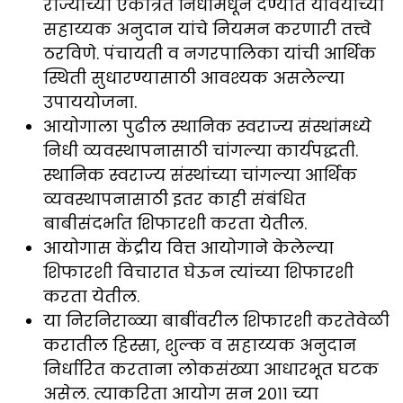
राज्याच्या एकत्रित निधीमधून देण्यात यावयाच्या
सहाय्यक अनुदान यांचे नियमन करणारी तत्त्वे
ठरविणे. पंचायती व नगरपालिका यांची आर्थिक
स्थिती सुधारण्यासाठी आवश्यक असलेल्या
उपाययोजना.
आयोगाला पुढील स्थानिक स्वराज्य संस्थांमध्ये
निधी व्यवस्थापनासाठी चांगल्या कार्यपद्धती.
स्थानिक स्वराज्य संस्थांच्या चांगल्या आर्थिक
व्यवस्थापनासाठी इतर काही संबंधित
बाबीसंदर्भात शिफारशी करता येतील.
आयोगास केंद्रीय वित्त आयोगाने केलेल्या
शिफारशी विचारात घेऊन त्यांच्या शिफारशी
करता येतील.
या निरनिराळ्या बाबींवरील शिफारशी करतेवेळी
करातील हिस्सा, शुल्क व सहाय्यक अनुदान
निर्धारित करताना लोकसंख्या आधारभूत घटक
असेल. त्याकरिता आयोग सन २०११ च्या