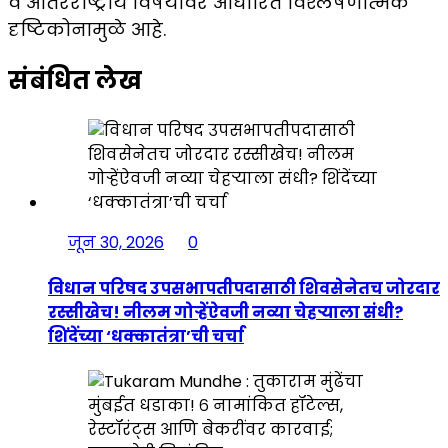
व आंतरराष्ट्रीय विषयांवर आधारित विश्लेषणात्मक
दृष्टिकोनामुळे आहे.
संबंधित लेख
जून 30, 2026
0
विधान परिषद उपसभापतीपदासाठी शिवसेनेतच जोरदार
रस्सीखेच! नीलम गोऱ्हेंऐवजी नव्या चेहऱ्याला संधी?
शिंदेंच्या ‘धक्कातंत्रा’ची चर्चा