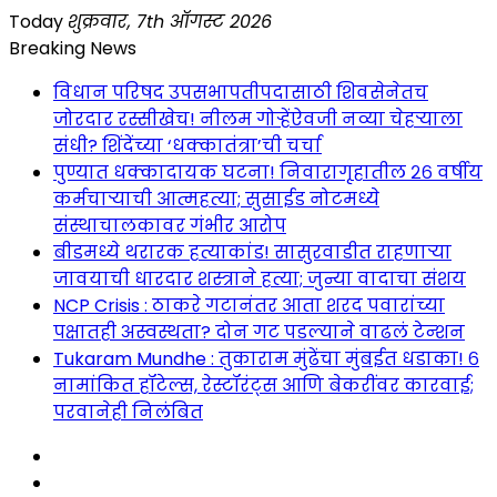
Skip
Today
शुक्रवार, 7th ऑगस्ट 2026
to
Breaking News
content
विधान परिषद उपसभापतीपदासाठी शिवसेनेतच
जोरदार रस्सीखेच! नीलम गोऱ्हेंऐवजी नव्या चेहऱ्याला
संधी? शिंदेंच्या ‘धक्कातंत्रा’ची चर्चा
पुण्यात धक्कादायक घटना! निवारागृहातील २६ वर्षीय
कर्मचाऱ्याची आत्महत्या; सुसाईड नोटमध्ये
संस्थाचालकावर गंभीर आरोप
बीडमध्ये थरारक हत्याकांड! सासुरवाडीत राहणाऱ्या
जावयाची धारदार शस्त्राने हत्या; जुन्या वादाचा संशय
NCP Crisis : ठाकरे गटानंतर आता शरद पवारांच्या
पक्षातही अस्वस्थता? दोन गट पडल्याने वाढलं टेन्शन
Tukaram Mundhe : तुकाराम मुंढेंचा मुंबईत धडाका! ६
नामांकित हॉटेल्स, रेस्टॉरंट्स आणि बेकरींवर कारवाई;
परवानेही निलंबित