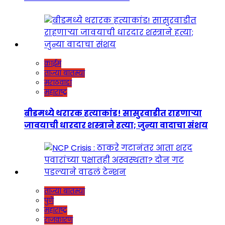
क्राईम
ताज्या बातम्या
मराठवाडा
महाराष्ट्र
बीडमध्ये थरारक हत्याकांड! सासुरवाडीत राहणाऱ्या
जावयाची धारदार शस्त्राने हत्या; जुन्या वादाचा संशय
ताज्या बातम्या
पुणे
महाराष्ट्र
राजकारण