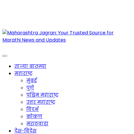
Maharashtra Jagran : Your Trusted Companion
for the Latest News
ताज्या बातम्या
महाराष्ट्र
मुंबई
पुणे
पश्चिम महाराष्ट्र
उत्तर महाराष्ट्र
विदर्भ
कोकण
मराठवाडा
देश-विदेश