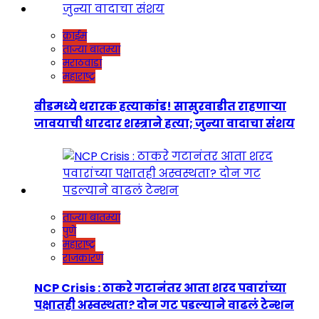
क्राईम
ताज्या बातम्या
मराठवाडा
महाराष्ट्र
बीडमध्ये थरारक हत्याकांड! सासुरवाडीत राहणाऱ्या
जावयाची धारदार शस्त्राने हत्या; जुन्या वादाचा संशय
ताज्या बातम्या
पुणे
महाराष्ट्र
राजकारण
NCP Crisis : ठाकरे गटानंतर आता शरद पवारांच्या
पक्षातही अस्वस्थता? दोन गट पडल्याने वाढलं टेन्शन