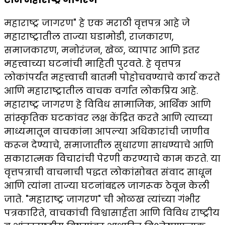
महाराष्ट्र जागरण" हे एक मराठी वृत्तपत्र आहे जे
महाराष्ट्रातील ताज्या घडामोडी, राजकारण,
समाजकारण, मनोरंजन, खेळ, व्यापार आणि इतर
महत्त्वाच्या घटनांची माहिती पुरवते. हे वृत्तपत्र
लोकांपर्यंत महत्त्वाची बातमी पोहोचवण्याचे कार्य करते
आणि महाराष्ट्रातील वाचक वर्गात लोकप्रिय आहे.
महाराष्ट्र जागरण हे विविध सामाजिक, आर्थिक आणि
सांस्कृतिक घटकांवर लक्ष केंद्रित करते आणि त्याच्या
माध्यमातून वाचकांना आपल्या अधिकारांची जाणीव
करून देण्याचे, समाजातील सुधारणा साधण्याचे आणि
सकारात्मक विचारांची पेरणी करण्याचे काम करते. या
वृत्तपत्राची वाचनाची पद्धत लोकांसोबत संवाद साधून
आणि त्यांना ताज्या घटनांबद्दल जागरूक ठेवून केली
जाते. "महाराष्ट्र जागरण" ची ओळख त्यांच्या गंभीर
पत्रकारिते, वाचकांची विश्वासार्हता आणि विविध राष्ट्रीय