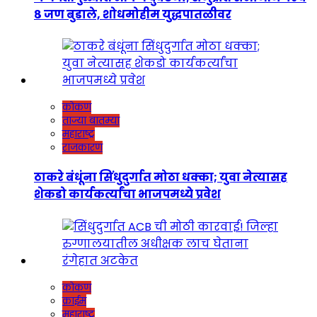
८ जण बुडाले, शोधमोहीम युद्धपातळीवर
कोकण
ताज्या बातम्या
महाराष्ट्र
राजकारण
ठाकरे बंधूंना सिंधुदुर्गात मोठा धक्का; युवा नेत्यासह
शेकडो कार्यकर्त्यांचा भाजपमध्ये प्रवेश
कोकण
क्राईम
महाराष्ट्र