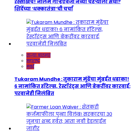
रस्सीखेच! नीलम गोऱ्हेंऐवजी नव्या चेहऱ्याला संधी?
शिंदेंच्या ‘धक्कातंत्रा’ची चर्चा
ताज्या बातम्या
महाराष्ट्र
मुंबई
Tukaram Mundhe : तुकाराम मुंढेंचा मुंबईत धडाका!
६ नामांकित हॉटेल्स, रेस्टॉरंट्स आणि बेकरींवर कारवाई;
परवानेही निलंबित