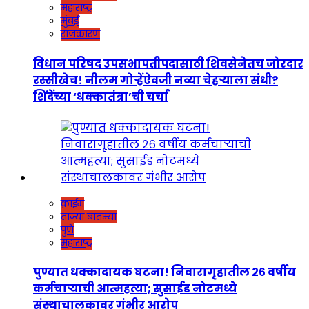
महाराष्ट्र
मुंबई
राजकारण
विधान परिषद उपसभापतीपदासाठी शिवसेनेतच जोरदार
रस्सीखेच! नीलम गोऱ्हेंऐवजी नव्या चेहऱ्याला संधी?
शिंदेंच्या ‘धक्कातंत्रा’ची चर्चा
क्राईम
ताज्या बातम्या
पुणे
महाराष्ट्र
पुण्यात धक्कादायक घटना! निवारागृहातील २६ वर्षीय
कर्मचाऱ्याची आत्महत्या; सुसाईड नोटमध्ये
संस्थाचालकावर गंभीर आरोप