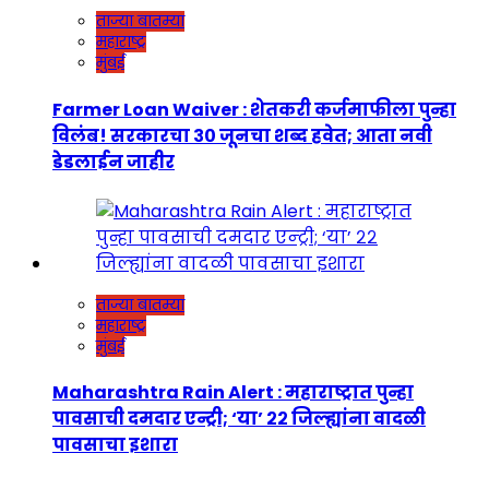
ताज्या बातम्या
महाराष्ट्र
मुंबई
Farmer Loan Waiver : शेतकरी कर्जमाफीला पुन्हा
विलंब! सरकारचा ३० जूनचा शब्द हवेत; आता नवी
डेडलाईन जाहीर
ताज्या बातम्या
महाराष्ट्र
मुंबई
Maharashtra Rain Alert : महाराष्ट्रात पुन्हा
पावसाची दमदार एन्ट्री; ‘या’ २२ जिल्ह्यांना वादळी
पावसाचा इशारा