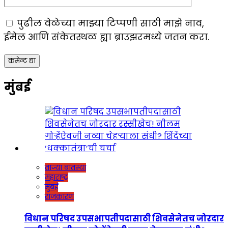
पुढील वेळेच्या माझ्या टिप्पणी साठी माझे नाव,
ईमेल आणि संकेतस्थळ ह्या ब्राउझरमध्ये जतन करा.
मुंबई
ताज्या बातम्या
महाराष्ट्र
मुंबई
राजकारण
विधान परिषद उपसभापतीपदासाठी शिवसेनेतच जोरदार