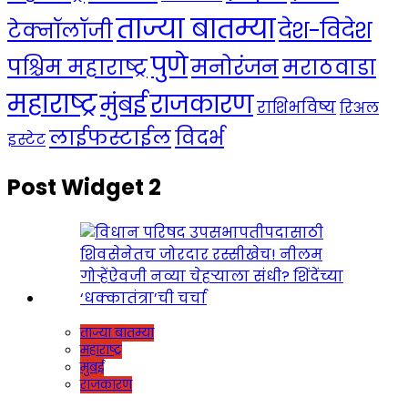
ताज्या बातम्या
देश-विदेश
टेक्नॉलॉजी
पुणे
मनोरंजन
पश्चिम महाराष्ट्र
मराठवाडा
महाराष्ट्र
राजकारण
मुंबई
राशिभविष्य
रिअल
लाईफस्टाईल
विदर्भ
इस्टेट
Post Widget 2
ताज्या बातम्या
महाराष्ट्र
मुंबई
राजकारण