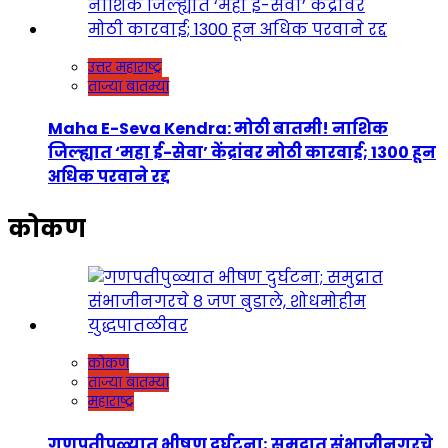
उत्तर महाराष्ट्र
ताज्या बातम्या
Maha E-Seva Kendra: मोठी बातमी! नाशिक
जिल्ह्यात ‘महा ई-सेवा’ केंद्रांवर मोठी कारवाई; 1300 हून
अधिक परवाने रद्द
कोकण
कोकण
ताज्या बातम्या
महाराष्ट्र
गणपतीपुळ्यात भीषण दुर्घटना; समुद्रात संभाजीनगरचे