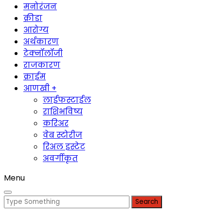
मनोरंजन
क्रीडा
आरोग्य
अर्थकारण
टेक्नॉलॉजी
राजकारण
क्राईम
आणखी +
लाईफस्टाईल
राशिभविष्य
करिअर
वेब स्टोरीज
रिअल इस्टेट
अवर्गीकृत
Menu
Search
for: