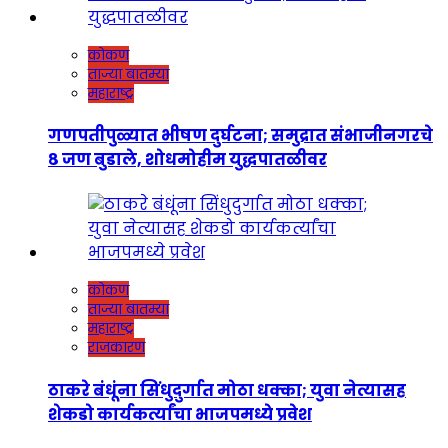
कोकण
ताज्या बातम्या
महाराष्ट्र
गणपतीपुळ्यात भीषण दुर्घटना; समुद्रात संभाजीनगरचे
८ जण बुडाले, शोधमोहीम युद्धपातळीवर
कोकण
ताज्या बातम्या
महाराष्ट्र
राजकारण
ठाकरे बंधूंना सिंधुदुर्गात मोठा धक्का; युवा नेत्यासह
शेकडो कार्यकर्त्यांचा भाजपमध्ये प्रवेश