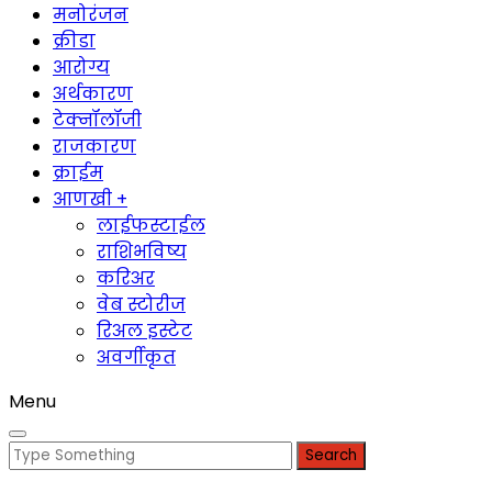
मनोरंजन
क्रीडा
आरोग्य
अर्थकारण
टेक्नॉलॉजी
राजकारण
क्राईम
आणखी +
लाईफस्टाईल
राशिभविष्य
करिअर
वेब स्टोरीज
रिअल इस्टेट
अवर्गीकृत
Menu
Search
for: