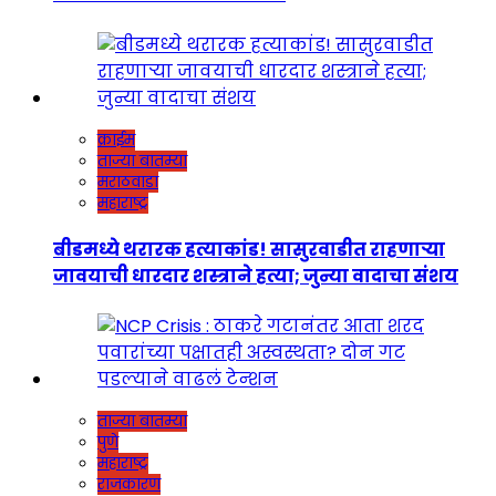
क्राईम
ताज्या बातम्या
मराठवाडा
महाराष्ट्र
बीडमध्ये थरारक हत्याकांड! सासुरवाडीत राहणाऱ्या
जावयाची धारदार शस्त्राने हत्या; जुन्या वादाचा संशय
ताज्या बातम्या
पुणे
महाराष्ट्र
राजकारण