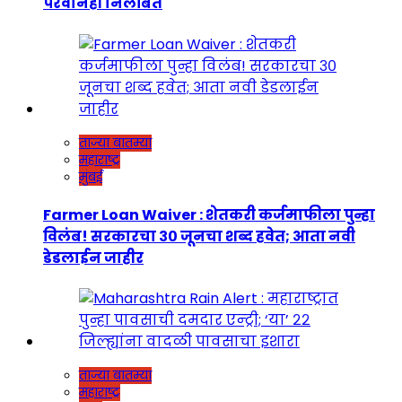
परवानेही निलंबित
ताज्या बातम्या
महाराष्ट्र
मुंबई
Farmer Loan Waiver : शेतकरी कर्जमाफीला पुन्हा
विलंब! सरकारचा ३० जूनचा शब्द हवेत; आता नवी
डेडलाईन जाहीर
ताज्या बातम्या
महाराष्ट्र