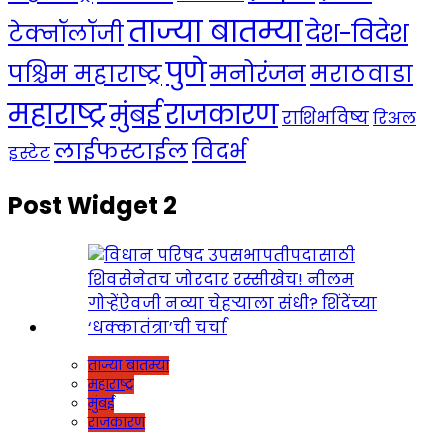
ताज्या बातम्या
देश-विदेश
टेक्नॉलॉजी
पुणे
मनोरंजन
पश्चिम महाराष्ट्र
मराठवाडा
महाराष्ट्र
राजकारण
मुंबई
राशिभविष्य
रिअल
लाईफस्टाईल
विदर्भ
इस्टेट
Post Widget 2
ताज्या बातम्या
महाराष्ट्र
मुंबई
राजकारण