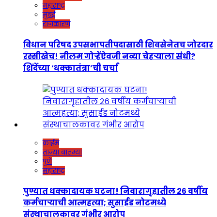
महाराष्ट्र
मुंबई
राजकारण
विधान परिषद उपसभापतीपदासाठी शिवसेनेतच जोरदार
रस्सीखेच! नीलम गोऱ्हेंऐवजी नव्या चेहऱ्याला संधी?
शिंदेंच्या ‘धक्कातंत्रा’ची चर्चा
क्राईम
ताज्या बातम्या
पुणे
महाराष्ट्र
पुण्यात धक्कादायक घटना! निवारागृहातील २६ वर्षीय
कर्मचाऱ्याची आत्महत्या; सुसाईड नोटमध्ये
संस्थाचालकावर गंभीर आरोप