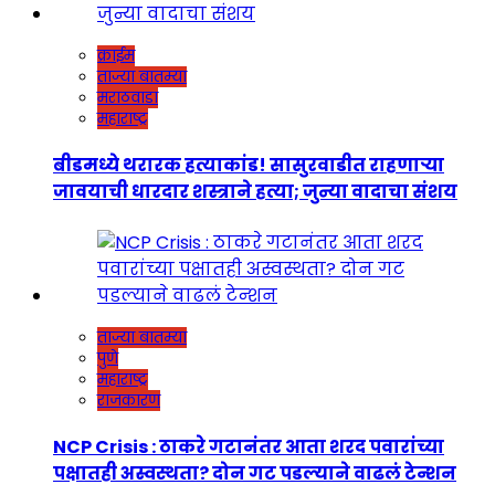
क्राईम
ताज्या बातम्या
मराठवाडा
महाराष्ट्र
बीडमध्ये थरारक हत्याकांड! सासुरवाडीत राहणाऱ्या
जावयाची धारदार शस्त्राने हत्या; जुन्या वादाचा संशय
ताज्या बातम्या
पुणे
महाराष्ट्र
राजकारण
NCP Crisis : ठाकरे गटानंतर आता शरद पवारांच्या
पक्षातही अस्वस्थता? दोन गट पडल्याने वाढलं टेन्शन