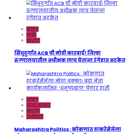
कोकण
क्राईम
महाराष्ट्र
सिंधुदुर्गात ACB ची मोठी कारवाई! जिल्हा
रुग्णालयातील अधीक्षक लाच घेताना रंगेहात अटकेत
कोकण
ताज्या बातम्या
महाराष्ट्र
राजकारण
Maharashtra Politics : कोकणात ठाकरेसेनेला