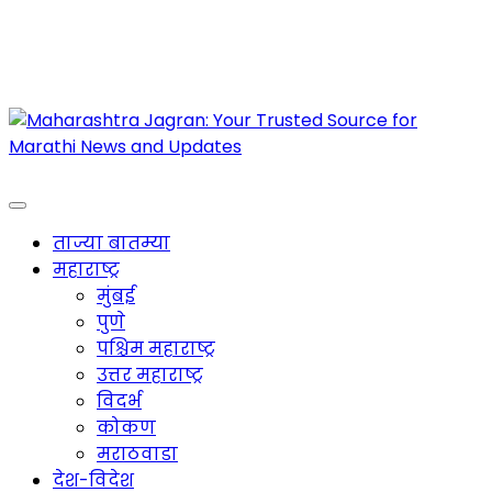
Maharashtra Jagran : Your Trusted Companion
for the Latest News
ताज्या बातम्या
महाराष्ट्र
मुंबई
पुणे
पश्चिम महाराष्ट्र
उत्तर महाराष्ट्र
विदर्भ
कोकण
मराठवाडा
देश-विदेश