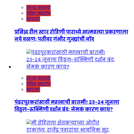
ताज्या बातम्या
पश्चिम महाराष्ट्र
महाराष्ट्र
प्रसिद्ध रील स्टार रोहिणी पाराध्ये आत्महत्या प्रकरणाला
नवे वळण; पतीवर गंभीर गुन्ह्यांची नोंद
ताज्या बातम्या
पश्चिम महाराष्ट्र
महाराष्ट्र
पंढरपूरकरांसाठी महत्त्वाची बातमी! २३-२४ जूनला
विठ्ठल-रुक्मिणी दर्शन बंद; नेमकं कारण काय?