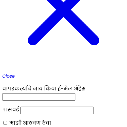
Close
वापरकर्त्याचे नाव किंवा ई-मेल ॲड्रेस
पासवर्ड
माझी आठवण ठेवा