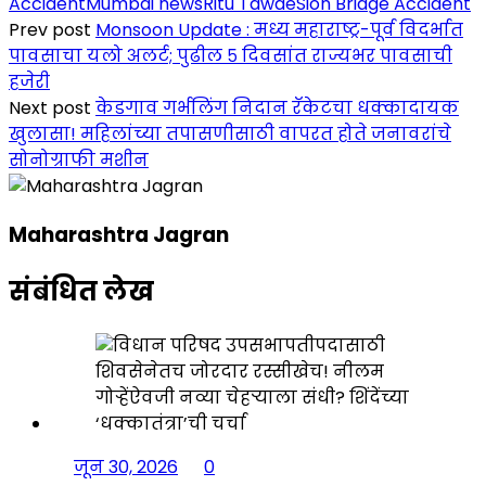
Accident
Mumbai news
Ritu Tawde
Sion Bridge Accident
Prev post
Monsoon Update : मध्य महाराष्ट्र-पूर्व विदर्भात
पावसाचा यलो अलर्ट; पुढील ५ दिवसांत राज्यभर पावसाची
हजेरी
Next post
केडगाव गर्भलिंग निदान रॅकेटचा धक्कादायक
खुलासा! महिलांच्या तपासणीसाठी वापरत होते जनावरांचे
सोनोग्राफी मशीन
Maharashtra Jagran
संबंधित लेख
जून 30, 2026
0