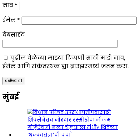
नाव
*
ईमेल
*
वेबसाईट
पुढील वेळेच्या माझ्या टिप्पणी साठी माझे नाव,
ईमेल आणि संकेतस्थळ ह्या ब्राउझरमध्ये जतन करा.
मुंबई