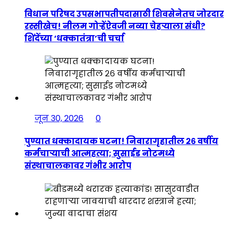
विधान परिषद उपसभापतीपदासाठी शिवसेनेतच जोरदार
रस्सीखेच! नीलम गोऱ्हेंऐवजी नव्या चेहऱ्याला संधी?
शिंदेंच्या ‘धक्कातंत्रा’ची चर्चा
जून 30, 2026
0
पुण्यात धक्कादायक घटना! निवारागृहातील २६ वर्षीय
कर्मचाऱ्याची आत्महत्या; सुसाईड नोटमध्ये
संस्थाचालकावर गंभीर आरोप