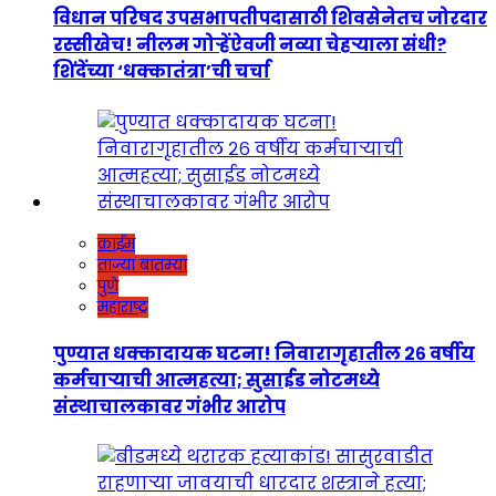
विधान परिषद उपसभापतीपदासाठी शिवसेनेतच जोरदार
रस्सीखेच! नीलम गोऱ्हेंऐवजी नव्या चेहऱ्याला संधी?
शिंदेंच्या ‘धक्कातंत्रा’ची चर्चा
क्राईम
ताज्या बातम्या
पुणे
महाराष्ट्र
पुण्यात धक्कादायक घटना! निवारागृहातील २६ वर्षीय
कर्मचाऱ्याची आत्महत्या; सुसाईड नोटमध्ये
संस्थाचालकावर गंभीर आरोप