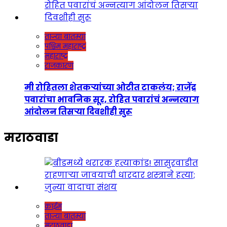
ताज्या बातम्या
पश्चिम महाराष्ट्र
महाराष्ट्र
राजकारण
मी रोहितला शेतकऱ्यांच्या ओटीत टाकलंय; राजेंद्र
पवारांचा भावनिक सूर, रोहित पवारांचं अन्नत्याग
आंदोलन तिसऱ्या दिवशीही सुरू
मराठवाडा
क्राईम
ताज्या बातम्या
मराठवाडा