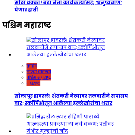
मोठा धक्का! बडा नेता कार्यकर्त्यांसह; ‘धनुष्यबाण’
घेणार हाती
पश्चिम महाराष्ट्र
क्राईम
ताज्या बातम्या
पश्चिम महाराष्ट्र
महाराष्ट्र
सोलापूर हादरलं! शेतकरी नेत्यावर तलवारीने सपासप
वार; स्कॉर्पिओतून आलेल्या हल्लेखोरांचा थरार