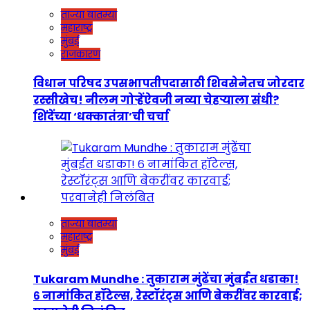
ताज्या बातम्या
महाराष्ट्र
मुंबई
राजकारण
विधान परिषद उपसभापतीपदासाठी शिवसेनेतच जोरदार
रस्सीखेच! नीलम गोऱ्हेंऐवजी नव्या चेहऱ्याला संधी?
शिंदेंच्या ‘धक्कातंत्रा’ची चर्चा
ताज्या बातम्या
महाराष्ट्र
मुंबई
Tukaram Mundhe : तुकाराम मुंढेंचा मुंबईत धडाका!
६ नामांकित हॉटेल्स, रेस्टॉरंट्स आणि बेकरींवर कारवाई;