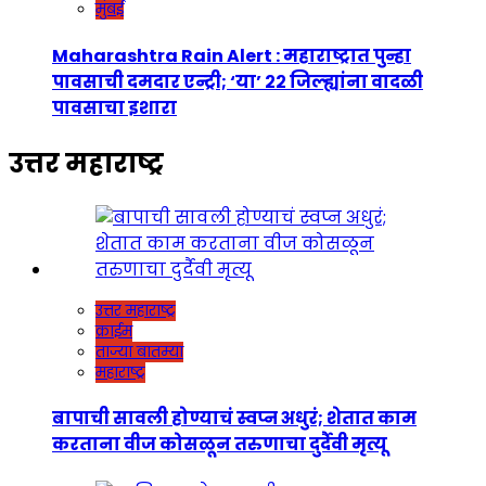
मुंबई
Maharashtra Rain Alert : महाराष्ट्रात पुन्हा
पावसाची दमदार एन्ट्री; ‘या’ २२ जिल्ह्यांना वादळी
पावसाचा इशारा
उत्तर महाराष्ट्र
उत्तर महाराष्ट्र
क्राईम
ताज्या बातम्या
महाराष्ट्र
बापाची सावली होण्याचं स्वप्न अधुरं; शेतात काम
करताना वीज कोसळून तरुणाचा दुर्दैवी मृत्यू