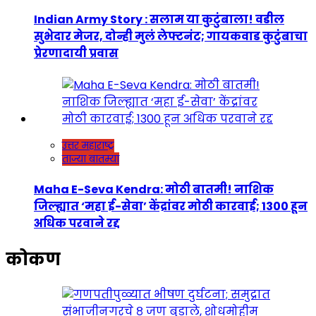
Indian Army Story : सलाम या कुटुंबाला! वडील
सुभेदार मेजर, दोन्ही मुलं लेफ्टनंट; गायकवाड कुटुंबाचा
प्रेरणादायी प्रवास
उत्तर महाराष्ट्र
ताज्या बातम्या
Maha E-Seva Kendra: मोठी बातमी! नाशिक
जिल्ह्यात ‘महा ई-सेवा’ केंद्रांवर मोठी कारवाई; 1300 हून
अधिक परवाने रद्द
कोकण