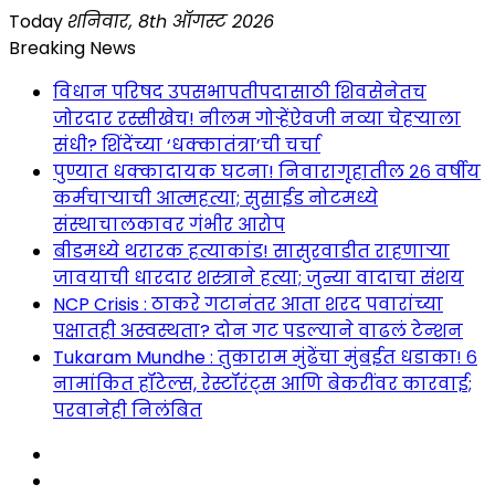
Skip
Today
शनिवार, 8th ऑगस्ट 2026
to
Breaking News
content
विधान परिषद उपसभापतीपदासाठी शिवसेनेतच
जोरदार रस्सीखेच! नीलम गोऱ्हेंऐवजी नव्या चेहऱ्याला
संधी? शिंदेंच्या ‘धक्कातंत्रा’ची चर्चा
पुण्यात धक्कादायक घटना! निवारागृहातील २६ वर्षीय
कर्मचाऱ्याची आत्महत्या; सुसाईड नोटमध्ये
संस्थाचालकावर गंभीर आरोप
बीडमध्ये थरारक हत्याकांड! सासुरवाडीत राहणाऱ्या
जावयाची धारदार शस्त्राने हत्या; जुन्या वादाचा संशय
NCP Crisis : ठाकरे गटानंतर आता शरद पवारांच्या
पक्षातही अस्वस्थता? दोन गट पडल्याने वाढलं टेन्शन
Tukaram Mundhe : तुकाराम मुंढेंचा मुंबईत धडाका! ६
नामांकित हॉटेल्स, रेस्टॉरंट्स आणि बेकरींवर कारवाई;
परवानेही निलंबित