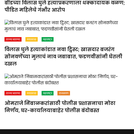
बीडच्या विलास घुले हत्याप्रकरणाला धक्कादायक वळण;
पीडित महिलेचे गंभीर आरोप
ताज्या बातम्या
मराठवाडा
महाराष्ट्र
विलास घुले हत्याकांडात नवा ट्विस्ट; खासदार बजरंग
सोनवणेंच्या मुलाचं नाव जबाबात, फडणवीसांनी घेतली
दखल
ताज्या बातम्या
मराठवाडा
महाराष्ट्र
राजकारण
ओमराजे निंबाळकरांसाठी पोलीस प्रशासनाचा मोठा
निर्णय, घर-कार्यालयाबाहेर पोलीस बंदोबस्त