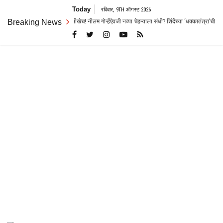
Skip
Today
रविवार, 9TH ऑगस्ट 2026
to
ेतच जोरदार रस्सीखेच! नीलम गोऱ्हेंऐवजी नव्या चेहऱ्याला संधी? शिंदेंच्या ‘धक्कातंत्रा’ची चर्चा
Breaking News
content