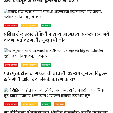
स्कॉर्पिओतून आलेल्या हल्लेखोरांचा थरार
ताज्या बातम्या
पश्चिम महाराष्ट्र
महाराष्ट्र
प्रसिद्ध रील स्टार रोहिणी पाराध्ये आत्महत्या प्रकरणाला नवे
वळण; पतीवर गंभीर गुन्ह्यांची नोंद
ताज्या बातम्या
पश्चिम महाराष्ट्र
महाराष्ट्र
पंढरपूरकरांसाठी महत्त्वाची बातमी! २३-२४ जूनला विठ्ठल-
रुक्मिणी दर्शन बंद; नेमकं कारण काय?
ताज्या बातम्या
पश्चिम महाराष्ट्र
महाराष्ट्र
राजकारण
मी रोहितला शेतकऱ्यांच्या ओटीत टाकलंय; राजेंद्र पवारांचा