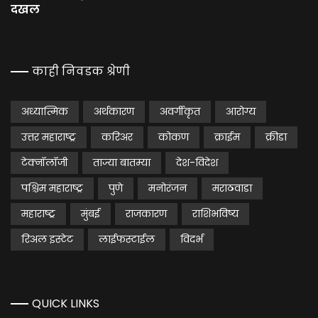
दखल
काही निवडक श्रेणी
अध्यात्मिक
अर्थकारण
अवर्गीकृत
आरोग्य
उत्तर महाराष्ट्र
करिअर
कोकण
क्राईम
क्रीडा
टेक्नॉलॉजी
ताज्या बातम्या
देश-विदेश
पश्चिम महाराष्ट्र
पुणे
मनोरंजन
मराठवाडा
महाराष्ट्र
मुंबई
राजकारण
राशिभविष्य
रिअल इस्टेट
लाईफस्टाईल
विदर्भ
QUICK LINKS