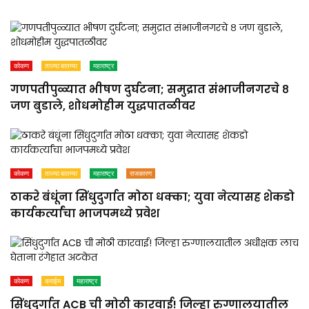
कोकण
ताज्या बातम्या
महाराष्ट्र
गणपतीपुळ्यात भीषण दुर्घटना; समुद्रात संभाजीनगरचे ८
जण बुडाले, शोधमोहीम युद्धपातळीवर
कोकण
ताज्या बातम्या
महाराष्ट्र
राजकारण
ठाकरे बंधूंना सिंधुदुर्गात मोठा धक्का; युवा नेत्यासह शेकडो
कार्यकर्त्यांचा भाजपमध्ये प्रवेश
कोकण
क्राईम
महाराष्ट्र
सिंधुदुर्गात ACB ची मोठी कारवाई! जिल्हा रुग्णालयातील