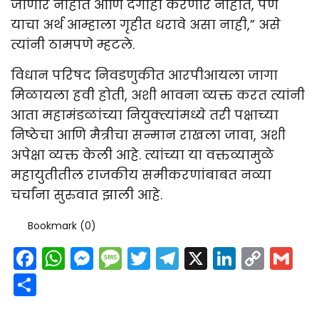
जाणार नाहीत आणि दगाही करणार नाहीत, पण
याचा अर्थ आम्हाला गृहीत धरावे असा नाही,” असे
त्यांनी ठामपणे म्हटले.
विधान परिषद निवडणुकीत आरपीआयला जागा
मिळायला हवी होती, अशी भावना व्यक्त करत त्यांनी
आता महामंडळांच्या नियुक्त्यांमध्ये तरी पक्षाच्या
निष्ठेचा आणि मैत्रीचा सन्मान राखला जावा, अशी
अपेक्षा व्यक्त केली आहे. त्यांच्या या वक्तव्यामुळे
महायुतीतील राजकीय समीकरणांबाबत नव्या
चर्चांना सुरुवात झाली आहे.
Bookmark (
0
)
Facebook
WhatsApp
Messenger
Message
Twitter
Telegram
X
LinkedI
Cop
G
Link
Share