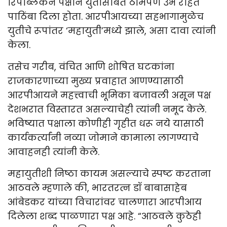
रिपब्लिकन पक्षाने युतीसोबत ठामपणे उभे राहत
पाठिंबा दिला होता. आरपीआयच्या सहभागामुळेच
युतीचे रूपांतर ‘महायुती’मध्ये झाले, असा दावा त्यांनी
केला.
तसेच गरीब, वंचित आणि शोषित घटकांना
राजकारणाच्या मुख्य प्रवाहात आणण्यासाठी
आरपीआयने महत्त्वाची भूमिका बजावली असून पक्ष
देशभरात विस्तारत असल्याचेही त्यांनी नमूद केले.
भविष्यात पक्षाला कोणीही गृहीत धरू नये यासाठी
कार्यकर्त्यांनी नव्या जोमाने कामाला लागण्याचे
आवाहनही त्यांनी केले.
महायुतीशी निष्ठा कायम असल्याचे स्पष्ट करताना
आठवले म्हणाले की, भारतरत्न डॉ बाबासाहेब
आंबेडकर यांच्या विचारांवर चालणारा आरपीआय
दिलेला शब्द पाळणारा पक्ष आहे. “आठवले कुठेही