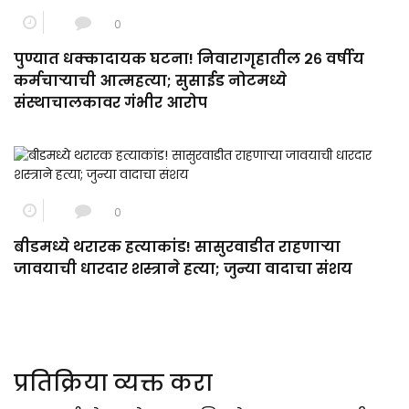
0
पुण्यात धक्कादायक घटना! निवारागृहातील २६ वर्षीय
कर्मचाऱ्याची आत्महत्या; सुसाईड नोटमध्ये
संस्थाचालकावर गंभीर आरोप
0
बीडमध्ये थरारक हत्याकांड! सासुरवाडीत राहणाऱ्या
जावयाची धारदार शस्त्राने हत्या; जुन्या वादाचा संशय
प्रतिक्रिया व्यक्त करा