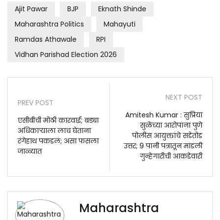
Ajit Pawar
BJP
Eknath Shinde
Maharashtra Politics
Mahayuti
Ramdas Athawale
RPI
Vidhan Parishad Election 2026
NEXT POST
PREV POST
Amitesh Kumar : सुप्रिया
एसीबीची मोठी कारवाई; बड्या
सुळेंच्या आरोपांना पुणे
अधिकाऱ्याला लाच घेताना
पोलीस आयुक्तांचे सडेतोड
रंगेहाथ पकडलं; असा फसला
उत्तर; 9 पानी पत्रातून मांडली
जाळ्यात
गुन्हेगारीची आकडेवारी
Maharashtra