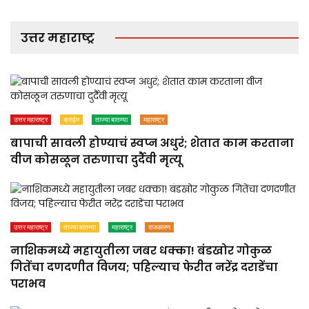
उत्तर महाराष्ट्र
उत्तर महाराष्ट्र
क्राईम
ताज्या बातम्या
महाराष्ट्र
बापाची सावली होण्याचं स्वप्न अधुरं; शेतात काम करताना
वीज कोसळून तरुणाचा दुर्दैवी मृत्यू
उत्तर महाराष्ट्र
ताज्या बातम्या
महाराष्ट्र
राजकारण
नाशिकमध्ये महायुतीला जबर धक्का! बंडखोर गोकुळ
गितेंचा दणदणीत विजय; पहिल्याच फेरीत नरेंद्र दराडेंचा
पराभव