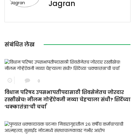
Jagran
संबंधित लेख
0
विधान परिषद उपसभापतीपदासाठी शिवसेनेतच जोरदार
रस्सीखेच! नीलम गोऱ्हेंऐवजी नव्या चेहऱ्याला संधी? शिंदेंच्या
‘धक्कातंत्रा’ची चर्चा