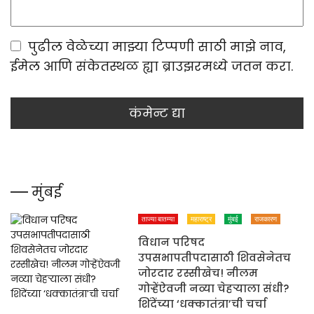
पुढील वेळेच्या माझ्या टिप्पणी साठी माझे नाव,
ईमेल आणि संकेतस्थळ ह्या ब्राउझरमध्ये जतन करा.
मुंबई
ताज्या बातम्या
महाराष्ट्र
मुंबई
राजकारण
विधान परिषद
उपसभापतीपदासाठी शिवसेनेतच
जोरदार रस्सीखेच! नीलम
गोऱ्हेंऐवजी नव्या चेहऱ्याला संधी?
शिंदेंच्या ‘धक्कातंत्रा’ची चर्चा