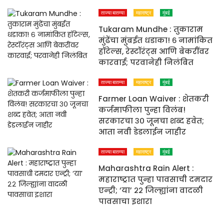
ताज्या बातम्या
महाराष्ट्र
मुंबई
Tukaram Mundhe : तुकाराम
मुंढेंचा मुंबईत धडाका! ६ नामांकित
हॉटेल्स, रेस्टॉरंट्स आणि बेकरींवर
कारवाई; परवानेही निलंबित
ताज्या बातम्या
महाराष्ट्र
मुंबई
Farmer Loan Waiver : शेतकरी
कर्जमाफीला पुन्हा विलंब!
सरकारचा ३० जूनचा शब्द हवेत;
आता नवी डेडलाईन जाहीर
ताज्या बातम्या
महाराष्ट्र
मुंबई
Maharashtra Rain Alert :
महाराष्ट्रात पुन्हा पावसाची दमदार
एन्ट्री; ‘या’ २२ जिल्ह्यांना वादळी
पावसाचा इशारा