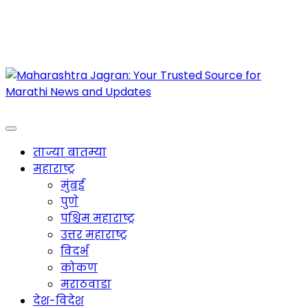
Maharashtra Jagran : Your Trusted Companion
for the Latest News
ताज्या बातम्या
महाराष्ट्र
मुंबई
पुणे
पश्चिम महाराष्ट्र
उत्तर महाराष्ट्र
विदर्भ
कोकण
मराठवाडा
देश-विदेश