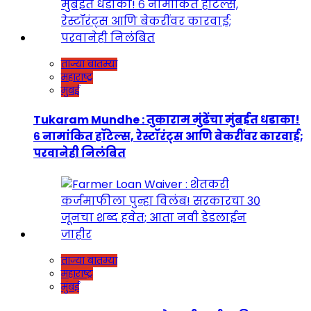
ताज्या बातम्या
महाराष्ट्र
मुंबई
Tukaram Mundhe : तुकाराम मुंढेंचा मुंबईत धडाका!
६ नामांकित हॉटेल्स, रेस्टॉरंट्स आणि बेकरींवर कारवाई;
परवानेही निलंबित
ताज्या बातम्या
महाराष्ट्र
मुंबई