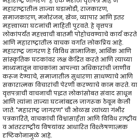
महाराष्ट्र जागरण" हे एक मराठी वृत्तपत्र आहे जे
महाराष्ट्रातील ताज्या घडामोडी, राजकारण,
समाजकारण, मनोरंजन, खेळ, व्यापार आणि इतर
महत्त्वाच्या घटनांची माहिती पुरवते. हे वृत्तपत्र
लोकांपर्यंत महत्त्वाची बातमी पोहोचवण्याचे कार्य करते
आणि महाराष्ट्रातील वाचक वर्गात लोकप्रिय आहे.
महाराष्ट्र जागरण हे विविध सामाजिक, आर्थिक आणि
सांस्कृतिक घटकांवर लक्ष केंद्रित करते आणि त्याच्या
माध्यमातून वाचकांना आपल्या अधिकारांची जाणीव
करून देण्याचे, समाजातील सुधारणा साधण्याचे आणि
सकारात्मक विचारांची पेरणी करण्याचे काम करते. या
वृत्तपत्राची वाचनाची पद्धत लोकांसोबत संवाद साधून
आणि त्यांना ताज्या घटनांबद्दल जागरूक ठेवून केली
जाते. "महाराष्ट्र जागरण" ची ओळख त्यांच्या गंभीर
पत्रकारिते, वाचकांची विश्वासार्हता आणि विविध राष्ट्रीय
व आंतरराष्ट्रीय विषयांवर आधारित विश्लेषणात्मक
दृष्टिकोनामुळे आहे.