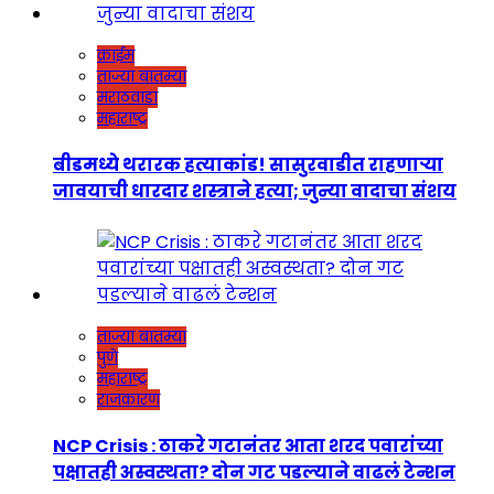
क्राईम
ताज्या बातम्या
मराठवाडा
महाराष्ट्र
बीडमध्ये थरारक हत्याकांड! सासुरवाडीत राहणाऱ्या
जावयाची धारदार शस्त्राने हत्या; जुन्या वादाचा संशय
ताज्या बातम्या
पुणे
महाराष्ट्र
राजकारण
NCP Crisis : ठाकरे गटानंतर आता शरद पवारांच्या
पक्षातही अस्वस्थता? दोन गट पडल्याने वाढलं टेन्शन