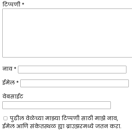
टिप्पणी
*
नाव
*
ईमेल
*
वेबसाईट
पुढील वेळेच्या माझ्या टिप्पणी साठी माझे नाव,
ईमेल आणि संकेतस्थळ ह्या ब्राउझरमध्ये जतन करा.