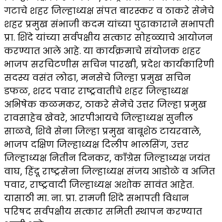
गटाचे शहर जिल्हाध्यक्ष संपत बारस्कर व ठाकरे सेनेचे
शहर प्रमुख संभाजी कदम यांच्या पुढाकाराने सभापती
प्रा. शिंदे यांच्या सर्वपक्षीय सत्कार सोहळ्याचे आयोजन
करण्यात आले आहे. या कार्यक्रमाचे संयोजक शहर
भाजप सरचिटणीस सचिन पारखी, प्रदेश कार्यकारिणी
सदस्य वसंत लोढा, मनसेचे जिल्हा प्रमुख सचिन
डफळ, शरद पवार राष्ट्रवातीचे शहर जिल्हाध्यक्ष
अभिषेक कळमकर, ठाकरे सेनेचे उत्तर जिल्हा प्रमुख
रावसाहेब खेवरे, आरपीआयचे जिल्हाध्यक्ष सुनील
साळवे, शिवे सेना जिल्हा प्रमुख बाबूशेठ टायरवाले,
भाजप दक्षिण जिल्हाध्यक्ष दिलीप भालसिंग, उत्तर
जिल्हाध्यक्ष नितीन दिनकर, काँग्रेस जिल्हाध्यक्ष जयंत
वाघ, हिंदू राष्ट्रसेना जिल्हाध्यक्ष संजय आडोळे व अजित
पवार, राष्ट्रवादी जिल्हाध्यक्ष अशोक सावंत आहेत.
यासाठी मा. ना. प्रा. रामजी शिंदे सभापती विधान
परिषद सर्वपक्षीय सत्कार समिती स्थापन करण्यात