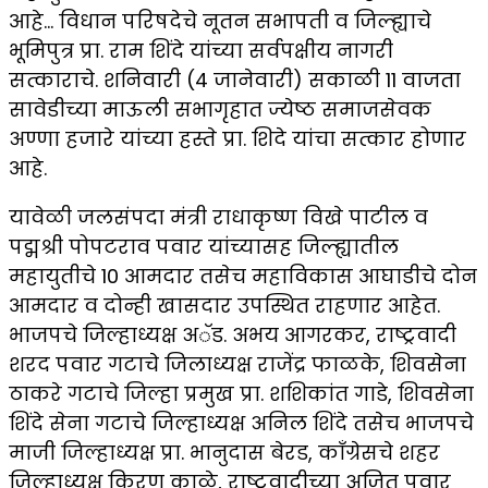
आहे… विधान परिषदेचे नूतन सभापती व जिल्ह्याचे
भूमिपुत्र प्रा. राम शिंदे यांच्या सर्वपक्षीय नागरी
सत्काराचे. शनिवारी (4 जानेवारी) सकाळी 11 वाजता
सावेडीच्या माऊली सभागृहात ज्येष्ठ समाजसेवक
अण्णा हजारे यांच्या हस्ते प्रा. शिदे यांचा सत्कार होणार
आहे.
यावेळी जलसंपदा मंत्री राधाकृष्ण विखे पाटील व
पद्मश्री पोपटराव पवार यांच्यासह जिल्ह्यातील
महायुतीचे 10 आमदार तसेच महाविकास आघाडीचे दोन
आमदार व दोन्ही खासदार उपस्थित राहणार आहेत.
भाजपचे जिल्हाध्यक्ष अॅड. अभय आगरकर, राष्ट्रवादी
शरद पवार गटाचे जिलाध्यक्ष राजेंद्र फाळके, शिवसेना
ठाकरे गटाचे जिल्हा प्रमुख प्रा. शशिकांत गाडे, शिवसेना
शिंदे सेना गटाचे जिल्हाध्यक्ष अनिल शिंदे तसेच भाजपचे
माजी जिल्हाध्यक्ष प्रा. भानुदास बेरड, काँग्रेसचे शहर
जिल्हाध्यक्ष किरण काळे, राष्ट्रवादीच्या अजित पवार