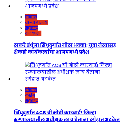
कोकण
ताज्या बातम्या
महाराष्ट्र
राजकारण
ठाकरे बंधूंना सिंधुदुर्गात मोठा धक्का; युवा नेत्यासह
शेकडो कार्यकर्त्यांचा भाजपमध्ये प्रवेश
कोकण
क्राईम
महाराष्ट्र
सिंधुदुर्गात ACB ची मोठी कारवाई! जिल्हा
रुग्णालयातील अधीक्षक लाच घेताना रंगेहात अटकेत