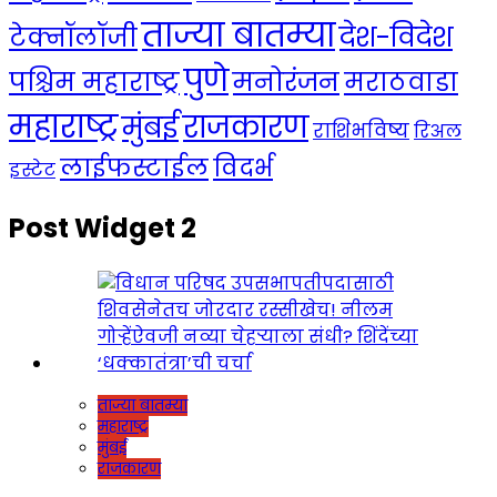
ताज्या बातम्या
देश-विदेश
टेक्नॉलॉजी
पुणे
मनोरंजन
पश्चिम महाराष्ट्र
मराठवाडा
महाराष्ट्र
राजकारण
मुंबई
राशिभविष्य
रिअल
लाईफस्टाईल
विदर्भ
इस्टेट
Post Widget 2
ताज्या बातम्या
महाराष्ट्र
मुंबई
राजकारण