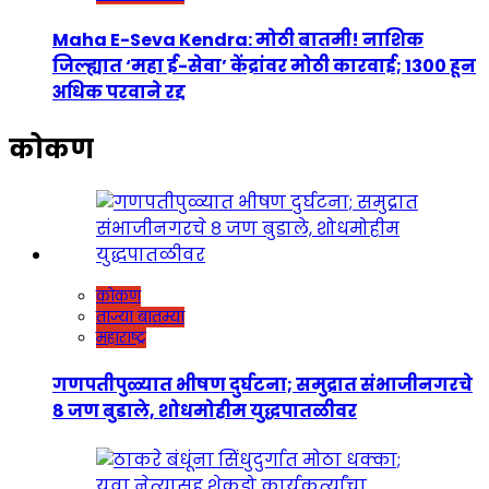
Maha E-Seva Kendra: मोठी बातमी! नाशिक
जिल्ह्यात ‘महा ई-सेवा’ केंद्रांवर मोठी कारवाई; 1300 हून
अधिक परवाने रद्द
कोकण
कोकण
ताज्या बातम्या
महाराष्ट्र
गणपतीपुळ्यात भीषण दुर्घटना; समुद्रात संभाजीनगरचे
८ जण बुडाले, शोधमोहीम युद्धपातळीवर