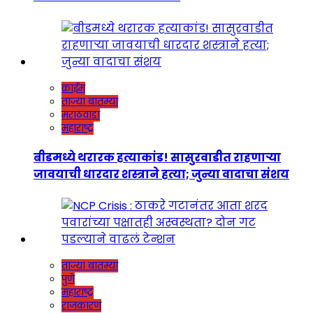
क्राईम
ताज्या बातम्या
मराठवाडा
महाराष्ट्र
बीडमध्ये थरारक हत्याकांड! सासुरवाडीत राहणाऱ्या
जावयाची धारदार शस्त्राने हत्या; जुन्या वादाचा संशय
ताज्या बातम्या
पुणे
महाराष्ट्र
राजकारण