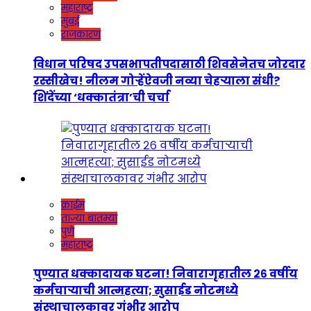
महाराष्ट्र
मुंबई
राजकारण
विधान परिषद उपसभापतीपदासाठी शिवसेनेतच जोरदार
रस्सीखेच! नीलम गोऱ्हेंऐवजी नव्या चेहऱ्याला संधी?
शिंदेंच्या ‘धक्कातंत्रा’ची चर्चा
क्राईम
ताज्या बातम्या
पुणे
महाराष्ट्र
पुण्यात धक्कादायक घटना! निवारागृहातील २६ वर्षीय
कर्मचाऱ्याची आत्महत्या; सुसाईड नोटमध्ये
संस्थाचालकावर गंभीर आरोप