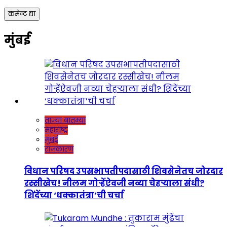
मुंबई
ताज्या बातम्या
महाराष्ट्र
मुंबई
राजकारण
विधान परिषद उपसभापतीपदासाठी शिवसेनेतच जोरदार
रस्सीखेच! नीलम गोऱ्हेंऐवजी नव्या चेहऱ्याला संधी?
शिंदेंच्या ‘धक्कातंत्रा’ची चर्चा