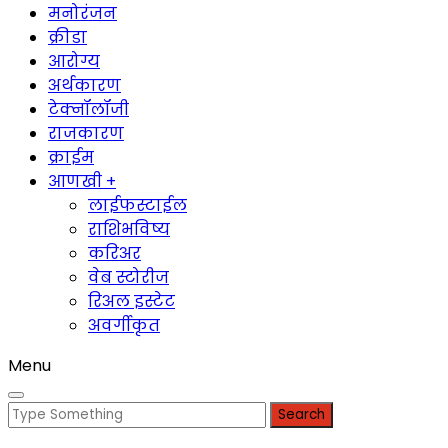
मनोरंजन
क्रीडा
आरोग्य
अर्थकारण
टेक्नॉलॉजी
राजकारण
क्राईम
आणखी +
लाईफस्टाईल
राशिभविष्य
करिअर
वेब स्टोरीज
रिअल इस्टेट
अवर्गीकृत
Menu
Search
for: