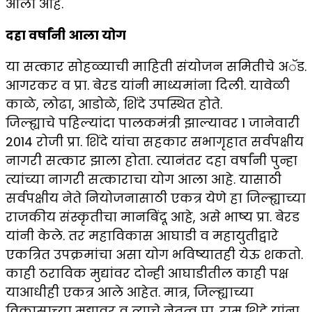
आली आहे.
दहा वर्षांनी आला योग
या सत्कार सोहळ्याची माहिती संयोजन समितीचे अॅड.
आगरकर व प्रा. बेरड यांनी माध्यमांना दिली. यावेळी
काळे, लोढा, आडोळे, शिंदे उपस्थित होते.
जिल्ह्याचे पहिल्यांदा पालकमंत्री झाल्यावर 1 जानेवारी
2014 रोजी प्रा. शिंदे यांचा सहकार सभागृहात सर्वपक्षीय
नागरी सत्कार झाला होता. त्यानंतर दहा वर्षांनी पुन्हा
त्यांच्या नागरी सत्काराचा योग आला आहे. यासाठी
सर्वपक्षीय नेते नियोजनासाठी एकत्र येणे हा जिल्ह्याच्या
राजकीय संस्कृतीचा मानबिंदू आहे, असे भाष्य प्रा. बेरड
यांनी केले. तर महाविकास आघाडी व महायुतीद्वारे
एकत्रित उपक्रमांचा असा योग भविष्यातही येऊ शकतो.
काही ठराविक मुद्यांवर दोन्ही आघाडीतील काही पक्ष
याआधीही एकत्र आले आहेत. मात्र, जिल्ह्याच्या
विकासाच्या मुद्यावर व त्याचे नेतृत्व प्रा. राम शिदे यांना