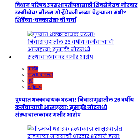
विधान परिषद उपसभापतीपदासाठी शिवसेनेतच जोरदार
रस्सीखेच! नीलम गोऱ्हेंऐवजी नव्या चेहऱ्याला संधी?
शिंदेंच्या ‘धक्कातंत्रा’ची चर्चा
क्राईम
ताज्या बातम्या
पुणे
महाराष्ट्र
पुण्यात धक्कादायक घटना! निवारागृहातील २६ वर्षीय
कर्मचाऱ्याची आत्महत्या; सुसाईड नोटमध्ये
संस्थाचालकावर गंभीर आरोप