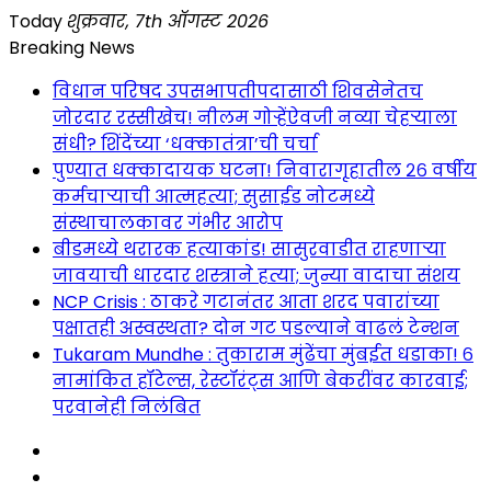
Skip
Today
शुक्रवार, 7th ऑगस्ट 2026
to
Breaking News
content
विधान परिषद उपसभापतीपदासाठी शिवसेनेतच
जोरदार रस्सीखेच! नीलम गोऱ्हेंऐवजी नव्या चेहऱ्याला
संधी? शिंदेंच्या ‘धक्कातंत्रा’ची चर्चा
पुण्यात धक्कादायक घटना! निवारागृहातील २६ वर्षीय
कर्मचाऱ्याची आत्महत्या; सुसाईड नोटमध्ये
संस्थाचालकावर गंभीर आरोप
बीडमध्ये थरारक हत्याकांड! सासुरवाडीत राहणाऱ्या
जावयाची धारदार शस्त्राने हत्या; जुन्या वादाचा संशय
NCP Crisis : ठाकरे गटानंतर आता शरद पवारांच्या
पक्षातही अस्वस्थता? दोन गट पडल्याने वाढलं टेन्शन
Tukaram Mundhe : तुकाराम मुंढेंचा मुंबईत धडाका! ६
नामांकित हॉटेल्स, रेस्टॉरंट्स आणि बेकरींवर कारवाई;
परवानेही निलंबित