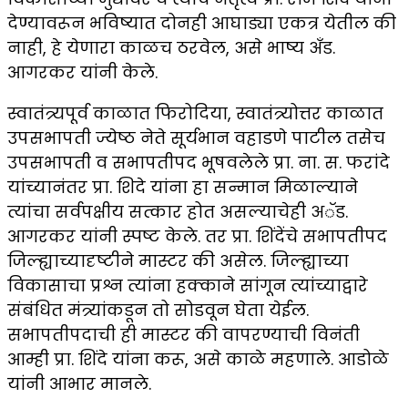
देण्यावरून भविष्यात दोनही आघाड्या एकत्र येतील की
नाही, हे येणारा काळच ठरवेल, असे भाष्य अँड.
आगरकर यांनी केले.
स्वातंत्र्यपूर्व काळात फिरोदिया, स्वातंत्र्योत्तर काळात
उपसभापती ज्येष्ठ नेते सूर्यभान वहाडणे पाटील तसेच
उपसभापती व सभापतीपद भूषवलेले प्रा. ना. स. फरांदे
यांच्यानंतर प्रा. शिदे यांना हा सन्मान मिळाल्याने
त्यांचा सर्वपक्षीय सत्कार होत असल्याचेही अॅड.
आगरकर यांनी स्पष्ट केले. तर प्रा. शिंदेंचे सभापतीपद
जिल्ह्याच्यादृष्टीने मास्टर की असेल. जिल्ह्याच्या
विकासाचा प्रश्न त्यांना हक्काने सांगून त्यांच्याद्वारे
संबंधित मंत्र्यांकडून तो सोडवून घेता येईल.
सभापतीपदाची ही मास्टर की वापरण्याची विनंती
आम्ही प्रा. शिंदे यांना करू, असे काळे महणाले. आडोळे
यांनी आभार मानले.