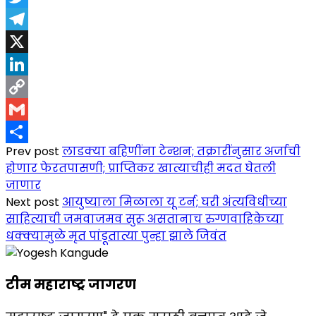
Twitter
Telegram
X
LinkedIn
Copy
Link
Gmail
Prev post
लाडक्या बहिणींना टेन्शन; तक्रारींनुसार अर्जाची
Share
होणार फेरतपासणी; प्राप्तिकर खात्याचीही मदत घेतली
जाणार
Next post
आयुष्याला मिळाला यू टर्न; घरी अंत्यविधीच्या
साहित्याची जमवाजमव सुरू असतानाच रुग्णवाहिकेच्या
धक्क्यामुळे मृत पांडूतात्या पुन्हा झाले जिवंत
टीम महाराष्ट्र जागरण