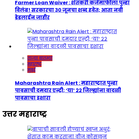
Farmer Loan Waiver : शेतकरी कर्जमाफीला पुन्हा
विलंब! सरकारचा ३० जूनचा शब्द हवेत; आता नवी
डेडलाईन जाहीर
ताज्या बातम्या
महाराष्ट्र
मुंबई
Maharashtra Rain Alert : महाराष्ट्रात पुन्हा
पावसाची दमदार एन्ट्री; ‘या’ २२ जिल्ह्यांना वादळी
पावसाचा इशारा
उत्तर महाराष्ट्र