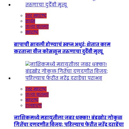
उत्तर महाराष्ट्र
क्राईम
ताज्या बातम्या
महाराष्ट्र
बापाची सावली होण्याचं स्वप्न अधुरं; शेतात काम
करताना वीज कोसळून तरुणाचा दुर्दैवी मृत्यू
उत्तर महाराष्ट्र
ताज्या बातम्या
महाराष्ट्र
राजकारण
नाशिकमध्ये महायुतीला जबर धक्का! बंडखोर गोकुळ
गितेंचा दणदणीत विजय; पहिल्याच फेरीत नरेंद्र दराडेंचा