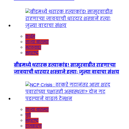
क्राईम
ताज्या बातम्या
मराठवाडा
महाराष्ट्र
बीडमध्ये थरारक हत्याकांड! सासुरवाडीत राहणाऱ्या
जावयाची धारदार शस्त्राने हत्या; जुन्या वादाचा संशय
ताज्या बातम्या
पुणे
महाराष्ट्र
राजकारण