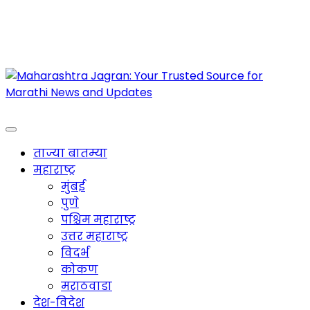
Maharashtra Jagran : Your Trusted Companion
for the Latest News
ताज्या बातम्या
महाराष्ट्र
मुंबई
पुणे
पश्चिम महाराष्ट्र
उत्तर महाराष्ट्र
विदर्भ
कोकण
मराठवाडा
देश-विदेश