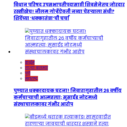
विधान परिषद उपसभापतीपदासाठी शिवसेनेतच जोरदार
रस्सीखेच! नीलम गोऱ्हेंऐवजी नव्या चेहऱ्याला संधी?
शिंदेंच्या ‘धक्कातंत्रा’ची चर्चा
क्राईम
ताज्या बातम्या
पुणे
महाराष्ट्र
पुण्यात धक्कादायक घटना! निवारागृहातील २६ वर्षीय
कर्मचाऱ्याची आत्महत्या; सुसाईड नोटमध्ये
संस्थाचालकावर गंभीर आरोप