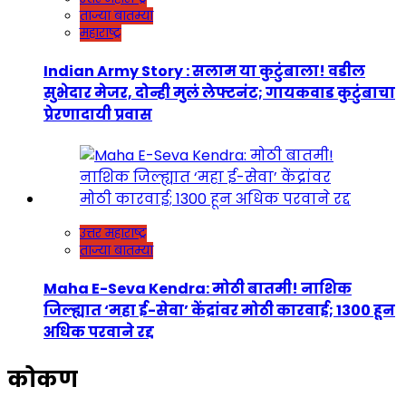
ताज्या बातम्या
महाराष्ट्र
Indian Army Story : सलाम या कुटुंबाला! वडील
सुभेदार मेजर, दोन्ही मुलं लेफ्टनंट; गायकवाड कुटुंबाचा
प्रेरणादायी प्रवास
उत्तर महाराष्ट्र
ताज्या बातम्या
Maha E-Seva Kendra: मोठी बातमी! नाशिक
जिल्ह्यात ‘महा ई-सेवा’ केंद्रांवर मोठी कारवाई; 1300 हून
अधिक परवाने रद्द
कोकण