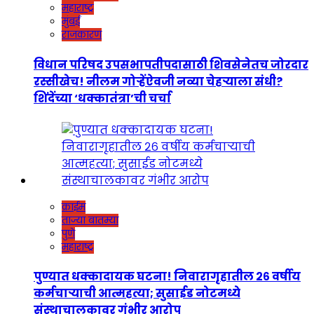
महाराष्ट्र
मुंबई
राजकारण
विधान परिषद उपसभापतीपदासाठी शिवसेनेतच जोरदार
रस्सीखेच! नीलम गोऱ्हेंऐवजी नव्या चेहऱ्याला संधी?
शिंदेंच्या ‘धक्कातंत्रा’ची चर्चा
क्राईम
ताज्या बातम्या
पुणे
महाराष्ट्र
पुण्यात धक्कादायक घटना! निवारागृहातील २६ वर्षीय
कर्मचाऱ्याची आत्महत्या; सुसाईड नोटमध्ये
संस्थाचालकावर गंभीर आरोप