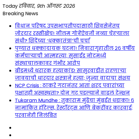
Skip
Today
रविवार, 9th ऑगस्ट 2026
to
Breaking News
content
विधान परिषद उपसभापतीपदासाठी शिवसेनेतच
जोरदार रस्सीखेच! नीलम गोऱ्हेंऐवजी नव्या चेहऱ्याला
संधी? शिंदेंच्या ‘धक्कातंत्रा’ची चर्चा
पुण्यात धक्कादायक घटना! निवारागृहातील २६ वर्षीय
कर्मचाऱ्याची आत्महत्या; सुसाईड नोटमध्ये
संस्थाचालकावर गंभीर आरोप
बीडमध्ये थरारक हत्याकांड! सासुरवाडीत राहणाऱ्या
जावयाची धारदार शस्त्राने हत्या; जुन्या वादाचा संशय
NCP Crisis : ठाकरे गटानंतर आता शरद पवारांच्या
पक्षातही अस्वस्थता? दोन गट पडल्याने वाढलं टेन्शन
Tukaram Mundhe : तुकाराम मुंढेंचा मुंबईत धडाका! ६
नामांकित हॉटेल्स, रेस्टॉरंट्स आणि बेकरींवर कारवाई;
परवानेही निलंबित