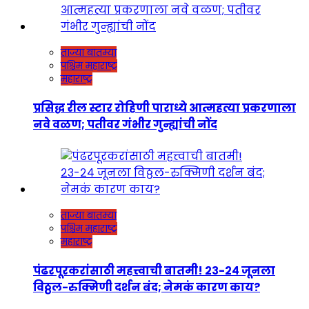
ताज्या बातम्या
पश्चिम महाराष्ट्र
महाराष्ट्र
प्रसिद्ध रील स्टार रोहिणी पाराध्ये आत्महत्या प्रकरणाला
नवे वळण; पतीवर गंभीर गुन्ह्यांची नोंद
ताज्या बातम्या
पश्चिम महाराष्ट्र
महाराष्ट्र
पंढरपूरकरांसाठी महत्त्वाची बातमी! २३-२४ जूनला
विठ्ठल-रुक्मिणी दर्शन बंद; नेमकं कारण काय?