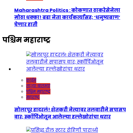
Maharashtra Politics : कोकणात ठाकरेसेनेला
मोठा धक्का! बडा नेता कार्यकर्त्यांसह; ‘धनुष्यबाण’
घेणार हाती
पश्चिम महाराष्ट्र
क्राईम
ताज्या बातम्या
पश्चिम महाराष्ट्र
महाराष्ट्र
सोलापूर हादरलं! शेतकरी नेत्यावर तलवारीने सपासप
वार; स्कॉर्पिओतून आलेल्या हल्लेखोरांचा थरार