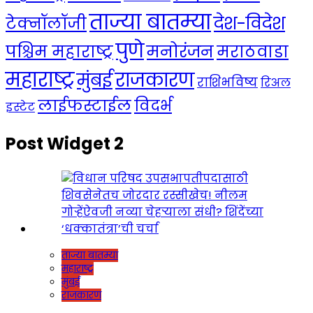
ताज्या बातम्या
देश-विदेश
टेक्नॉलॉजी
पुणे
मनोरंजन
पश्चिम महाराष्ट्र
मराठवाडा
महाराष्ट्र
राजकारण
मुंबई
राशिभविष्य
रिअल
लाईफस्टाईल
विदर्भ
इस्टेट
Post Widget 2
ताज्या बातम्या
महाराष्ट्र
मुंबई
राजकारण