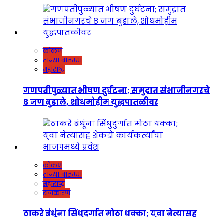
कोकण
ताज्या बातम्या
महाराष्ट्र
गणपतीपुळ्यात भीषण दुर्घटना; समुद्रात संभाजीनगरचे
८ जण बुडाले, शोधमोहीम युद्धपातळीवर
कोकण
ताज्या बातम्या
महाराष्ट्र
राजकारण
ठाकरे बंधूंना सिंधुदुर्गात मोठा धक्का; युवा नेत्यासह