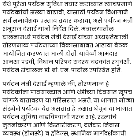
येथे पुरेशा पर्यटन सुविधा तयार कराव्यात त्याचप्रमाणे
पर्यटकांची संख्या वाढावी, यासाठी पर्यटन विभागाने
सर्व समावेशक प्रस्ताव तयार करावा, असे पर्यटन मंत्री
शंभूराज देसाई यांनी निर्देश दिले. मंत्रालयातील
दालनामध्ये पर्यटन मंत्री देसाई यांच्या अध्यक्षतेखाली
तोरणमाळ पर्यटनाच्या विकासाबाबत आढावा बैठक
आयोजित करण्यात आली होती. यावेळी आमदार
आमशा पडवी, विधान परिषद सदस्य चंद्रकांत रघुवंशी,
पर्यटन संचालक डॉ. बी. एन. पाटील उपस्थित होते.
पर्यटन मंत्री देसाई म्हणाले की, तोरणमाळ हे
पर्यटकांना पावसाळ्यात आणि थंडीच्या दिवसात खूपच
चांगले वातावरण या परिसरात असते. या भागात मोठ्या
संख्येने पर्यटक येत असतात हे लक्षात घेवून या भागात
पर्यटन सुविधा वाढविण्याची गरज आहे. रस्त्यांचे
नुतनीकरण आणि विस्तारीकरण, दर्जेदार निवास
व्यवस्थ (होमस्टे) व हॉटेल्स, स्थानिक मार्गदर्शकांची