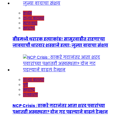
क्राईम
ताज्या बातम्या
मराठवाडा
महाराष्ट्र
बीडमध्ये थरारक हत्याकांड! सासुरवाडीत राहणाऱ्या
जावयाची धारदार शस्त्राने हत्या; जुन्या वादाचा संशय
ताज्या बातम्या
पुणे
महाराष्ट्र
राजकारण
NCP Crisis : ठाकरे गटानंतर आता शरद पवारांच्या
पक्षातही अस्वस्थता? दोन गट पडल्याने वाढलं टेन्शन