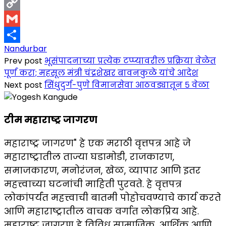
LinkedIn
Copy
Link
Gmail
Nandurbar
Share
Prev post
भूसंपादनाच्या प्रत्येक टप्प्यावरील प्रक्रिया वेळेत
पूर्ण करा; महसूल मंत्री चंद्रशेखर बावनकुळे यांचे आदेश
Next post
सिंधुदुर्ग-पुणे विमानसेवा आठवड्यातून ५ वेळा
टीम महाराष्ट्र जागरण
महाराष्ट्र जागरण" हे एक मराठी वृत्तपत्र आहे जे
महाराष्ट्रातील ताज्या घडामोडी, राजकारण,
समाजकारण, मनोरंजन, खेळ, व्यापार आणि इतर
महत्त्वाच्या घटनांची माहिती पुरवते. हे वृत्तपत्र
लोकांपर्यंत महत्त्वाची बातमी पोहोचवण्याचे कार्य करते
आणि महाराष्ट्रातील वाचक वर्गात लोकप्रिय आहे.
महाराष्ट्र जागरण हे विविध सामाजिक, आर्थिक आणि