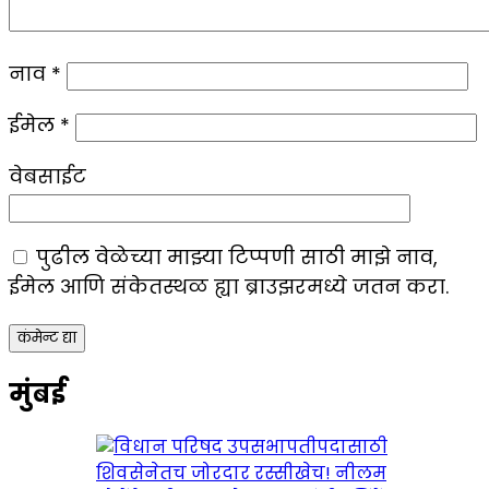
नाव
*
ईमेल
*
वेबसाईट
पुढील वेळेच्या माझ्या टिप्पणी साठी माझे नाव,
ईमेल आणि संकेतस्थळ ह्या ब्राउझरमध्ये जतन करा.
मुंबई