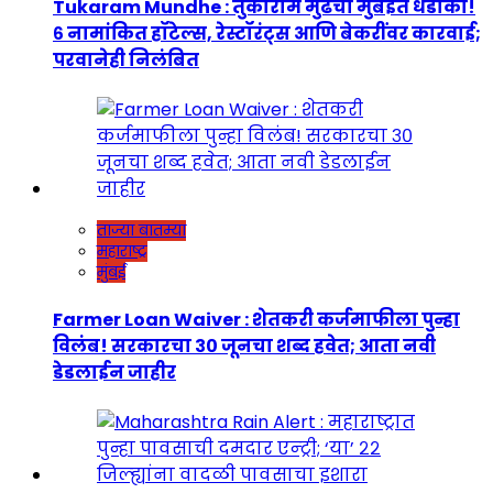
Tukaram Mundhe : तुकाराम मुंढेंचा मुंबईत धडाका!
६ नामांकित हॉटेल्स, रेस्टॉरंट्स आणि बेकरींवर कारवाई;
परवानेही निलंबित
ताज्या बातम्या
महाराष्ट्र
मुंबई
Farmer Loan Waiver : शेतकरी कर्जमाफीला पुन्हा
विलंब! सरकारचा ३० जूनचा शब्द हवेत; आता नवी
डेडलाईन जाहीर