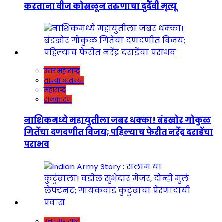
करताना वीज कोसळून तरुणाचा दुर्दैवी मृत्यू
उत्तर महाराष्ट्र
ताज्या बातम्या
महाराष्ट्र
राजकारण
नाशिकमध्ये महायुतीला जबर धक्का! बंडखोर गोकुळ
गितेंचा दणदणीत विजय; पहिल्याच फेरीत नरेंद्र दराडेंचा
पराभव
उत्तर महाराष्ट्र