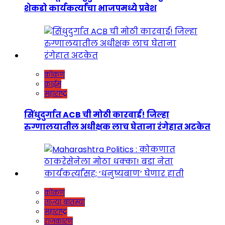
शेकडो कार्यकर्त्यांचा भाजपमध्ये प्रवेश
कोकण
क्राईम
महाराष्ट्र
सिंधुदुर्गात ACB ची मोठी कारवाई! जिल्हा
रुग्णालयातील अधीक्षक लाच घेताना रंगेहात अटकेत
कोकण
ताज्या बातम्या
महाराष्ट्र
राजकारण