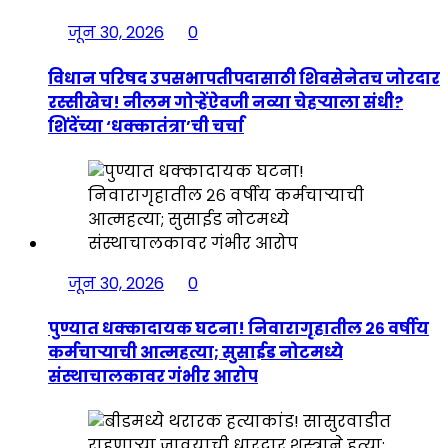
जून 30, 2026
0
विधान परिषद उपसभापतीपदासाठी शिवसेनेतच जोरदार
रस्सीखेच! नीलम गोऱ्हेंऐवजी नव्या चेहऱ्याला संधी?
शिंदेंच्या ‘धक्कातंत्रा’ची चर्चा
जून 30, 2026
0
पुण्यात धक्कादायक घटना! निवारागृहातील २६ वर्षीय
कर्मचाऱ्याची आत्महत्या; सुसाईड नोटमध्ये
संस्थाचालकावर गंभीर आरोप