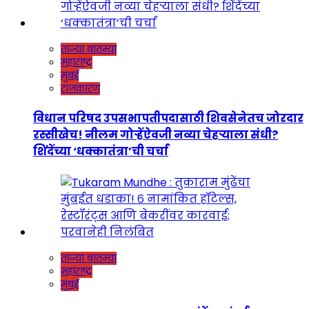
ताज्या बातम्या
महाराष्ट्र
मुंबई
राजकारण
विधान परिषद उपसभापतीपदासाठी शिवसेनेतच जोरदार
रस्सीखेच! नीलम गोऱ्हेंऐवजी नव्या चेहऱ्याला संधी?
शिंदेंच्या ‘धक्कातंत्रा’ची चर्चा
ताज्या बातम्या
महाराष्ट्र
मुंबई