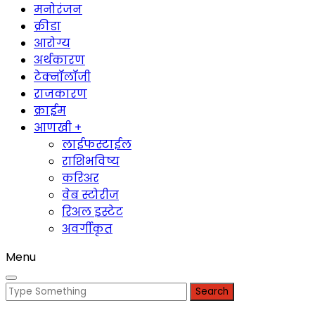
मनोरंजन
क्रीडा
आरोग्य
अर्थकारण
टेक्नॉलॉजी
राजकारण
क्राईम
आणखी +
लाईफस्टाईल
राशिभविष्य
करिअर
वेब स्टोरीज
रिअल इस्टेट
अवर्गीकृत
Menu
Search
for: