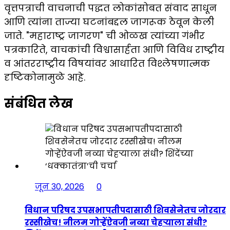
वृत्तपत्राची वाचनाची पद्धत लोकांसोबत संवाद साधून
आणि त्यांना ताज्या घटनांबद्दल जागरूक ठेवून केली
जाते. "महाराष्ट्र जागरण" ची ओळख त्यांच्या गंभीर
पत्रकारिते, वाचकांची विश्वासार्हता आणि विविध राष्ट्रीय
व आंतरराष्ट्रीय विषयांवर आधारित विश्लेषणात्मक
दृष्टिकोनामुळे आहे.
संबंधित लेख
जून 30, 2026
0
विधान परिषद उपसभापतीपदासाठी शिवसेनेतच जोरदार
रस्सीखेच! नीलम गोऱ्हेंऐवजी नव्या चेहऱ्याला संधी?