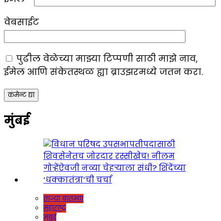
वेबसाईट
पुढील वेळेच्या माझ्या टिप्पणी साठी माझे नाव,
ईमेल आणि संकेतस्थळ ह्या ब्राउझरमध्ये जतन करा.
मुंबई
ताज्या बातम्या
महाराष्ट्र
मुंबई