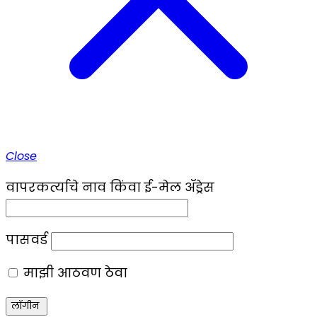
Close
वापरकर्त्याचे नाव किंवा ई-मेल ॲड्रेस
पासवर्ड
माझी आठवण ठेवा