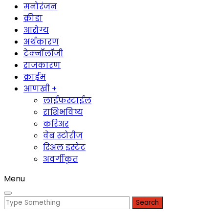
मनोरंजन
क्रीडा
आरोग्य
अर्थकारण
टेक्नॉलॉजी
राजकारण
क्राईम
आणखी +
लाईफस्टाईल
राशिभविष्य
करिअर
वेब स्टोरीज
रिअल इस्टेट
अवर्गीकृत
Menu
Search
for: