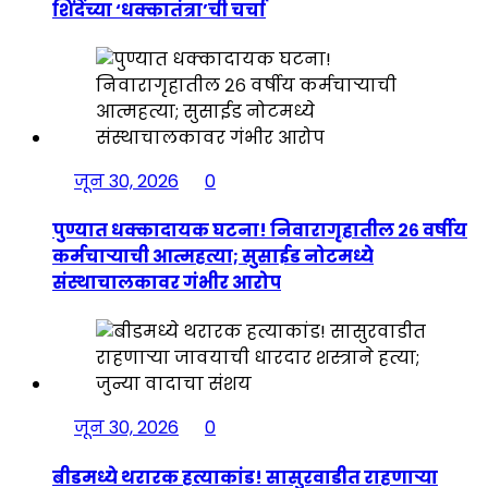
शिंदेंच्या ‘धक्कातंत्रा’ची चर्चा
जून 30, 2026
0
पुण्यात धक्कादायक घटना! निवारागृहातील २६ वर्षीय
कर्मचाऱ्याची आत्महत्या; सुसाईड नोटमध्ये
संस्थाचालकावर गंभीर आरोप
जून 30, 2026
0
बीडमध्ये थरारक हत्याकांड! सासुरवाडीत राहणाऱ्या