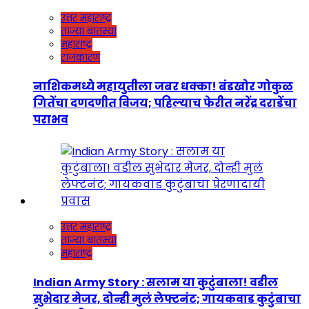
उत्तर महाराष्ट्र
ताज्या बातम्या
महाराष्ट्र
राजकारण
नाशिकमध्ये महायुतीला जबर धक्का! बंडखोर गोकुळ
गितेंचा दणदणीत विजय; पहिल्याच फेरीत नरेंद्र दराडेंचा
पराभव
उत्तर महाराष्ट्र
ताज्या बातम्या
महाराष्ट्र
Indian Army Story : सलाम या कुटुंबाला! वडील
सुभेदार मेजर, दोन्ही मुलं लेफ्टनंट; गायकवाड कुटुंबाचा