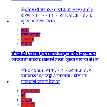
क्राईम
ताज्या बातम्या
मराठवाडा
महाराष्ट्र
बीडमध्ये थरारक हत्याकांड! सासुरवाडीत राहणाऱ्या
जावयाची धारदार शस्त्राने हत्या; जुन्या वादाचा संशय
ताज्या बातम्या
पुणे
महाराष्ट्र
राजकारण