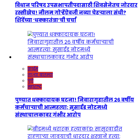
विधान परिषद उपसभापतीपदासाठी शिवसेनेतच जोरदार
रस्सीखेच! नीलम गोऱ्हेंऐवजी नव्या चेहऱ्याला संधी?
शिंदेंच्या ‘धक्कातंत्रा’ची चर्चा
क्राईम
ताज्या बातम्या
पुणे
महाराष्ट्र
पुण्यात धक्कादायक घटना! निवारागृहातील २६ वर्षीय
कर्मचाऱ्याची आत्महत्या; सुसाईड नोटमध्ये
संस्थाचालकावर गंभीर आरोप