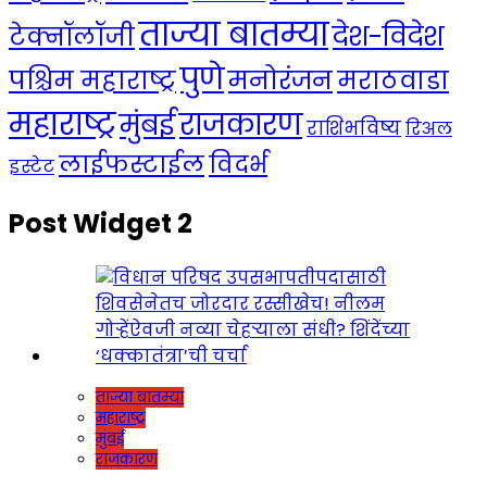
ताज्या बातम्या
देश-विदेश
टेक्नॉलॉजी
पुणे
मनोरंजन
पश्चिम महाराष्ट्र
मराठवाडा
महाराष्ट्र
राजकारण
मुंबई
राशिभविष्य
रिअल
लाईफस्टाईल
विदर्भ
इस्टेट
Post Widget 2
ताज्या बातम्या
महाराष्ट्र
मुंबई
राजकारण