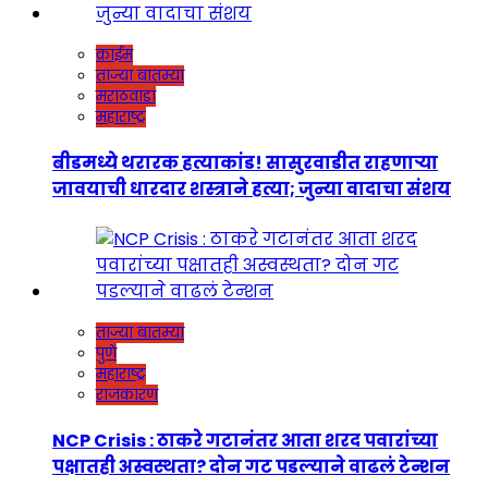
क्राईम
ताज्या बातम्या
मराठवाडा
महाराष्ट्र
बीडमध्ये थरारक हत्याकांड! सासुरवाडीत राहणाऱ्या
जावयाची धारदार शस्त्राने हत्या; जुन्या वादाचा संशय
ताज्या बातम्या
पुणे
महाराष्ट्र
राजकारण
NCP Crisis : ठाकरे गटानंतर आता शरद पवारांच्या
पक्षातही अस्वस्थता? दोन गट पडल्याने वाढलं टेन्शन