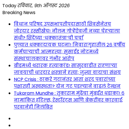
Skip
Today
रविवार, 9th ऑगस्ट 2026
to
Breaking News
content
विधान परिषद उपसभापतीपदासाठी शिवसेनेतच
जोरदार रस्सीखेच! नीलम गोऱ्हेंऐवजी नव्या चेहऱ्याला
संधी? शिंदेंच्या ‘धक्कातंत्रा’ची चर्चा
पुण्यात धक्कादायक घटना! निवारागृहातील २६ वर्षीय
कर्मचाऱ्याची आत्महत्या; सुसाईड नोटमध्ये
संस्थाचालकावर गंभीर आरोप
बीडमध्ये थरारक हत्याकांड! सासुरवाडीत राहणाऱ्या
जावयाची धारदार शस्त्राने हत्या; जुन्या वादाचा संशय
NCP Crisis : ठाकरे गटानंतर आता शरद पवारांच्या
पक्षातही अस्वस्थता? दोन गट पडल्याने वाढलं टेन्शन
Tukaram Mundhe : तुकाराम मुंढेंचा मुंबईत धडाका! ६
नामांकित हॉटेल्स, रेस्टॉरंट्स आणि बेकरींवर कारवाई;
परवानेही निलंबित