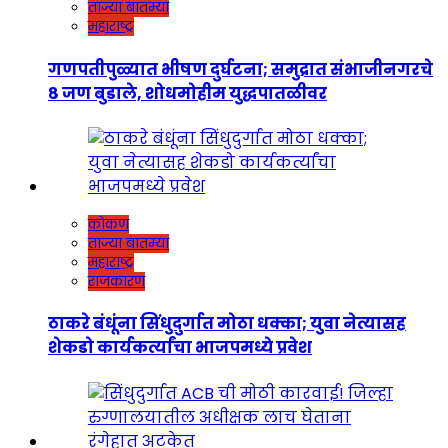
ताज्या बातम्या
महाराष्ट्र
गणपतीपुळ्यात भीषण दुर्घटना; समुद्रात संभाजीनगरचे
८ जण बुडाले, शोधमोहीम युद्धपातळीवर
कोकण
ताज्या बातम्या
महाराष्ट्र
राजकारण
ठाकरे बंधूंना सिंधुदुर्गात मोठा धक्का; युवा नेत्यासह
शेकडो कार्यकर्त्यांचा भाजपमध्ये प्रवेश