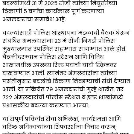
बदल्यांमध्ये ३१ मे २०२५ रोजी त्यांच्या नियुक्तीच्या
ठिकाणी ५ वर्षांचा कार्यकाल पूर्ण करणाऱ्या
अंमलदारांचा समावेश आहे.
बदल्यांसाठी पोलिस आस्थापना मंडळाची बैठक घेऊन
संबंधित अंमलदारांना २३ मे रोजी निगडी पोलिस
मुख्यालयात उपस्थित राहण्यास सांगण्यात आले होते.
बैठकीदरम्यान पोलिस स्टेशन आणि विविध
शाखांमधील उपलब्ध रिक्त पदांची यादी स्क्रिनवर
दाखवण्यात आली. त्यानंतर अंमलदारांना त्यांच्या
पसंतीनुसार बदलीचे ठिकाण निवडण्याची संधी देण्यात
आली. या प्रक्रियेत ७९ अंमलदारांची गुन्हे शाखेत, तर
७२२ अंमलदारांची पोलीस स्टेशन व इतर शाखांमध्ये
प्रशासकीय बदल्या करण्यात आल्या.
या संपूर्ण प्रक्रियेत सेवा अभिलेख, कार्यक्षमता आणि
वरिष्ठ अधिकाऱ्यांच्या शिफारशींचा विचार करून,