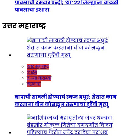
पावसाची दमदार एन्ट्री; ‘या’ २२ जिल्ह्यांना वादळी
पावसाचा इशारा
उत्तर महाराष्ट्र
उत्तर महाराष्ट्र
क्राईम
ताज्या बातम्या
महाराष्ट्र
बापाची सावली होण्याचं स्वप्न अधुरं; शेतात काम
करताना वीज कोसळून तरुणाचा दुर्दैवी मृत्यू