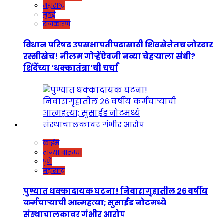
महाराष्ट्र
मुंबई
राजकारण
विधान परिषद उपसभापतीपदासाठी शिवसेनेतच जोरदार
रस्सीखेच! नीलम गोऱ्हेंऐवजी नव्या चेहऱ्याला संधी?
शिंदेंच्या ‘धक्कातंत्रा’ची चर्चा
क्राईम
ताज्या बातम्या
पुणे
महाराष्ट्र
पुण्यात धक्कादायक घटना! निवारागृहातील २६ वर्षीय
कर्मचाऱ्याची आत्महत्या; सुसाईड नोटमध्ये
संस्थाचालकावर गंभीर आरोप