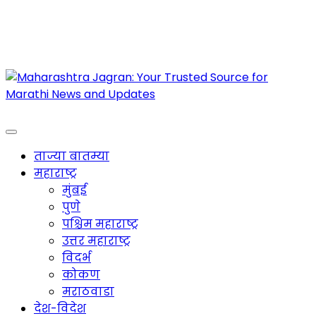
Maharashtra Jagran : Your Trusted Companion
for the Latest News
ताज्या बातम्या
महाराष्ट्र
मुंबई
पुणे
पश्चिम महाराष्ट्र
उत्तर महाराष्ट्र
विदर्भ
कोकण
मराठवाडा
देश-विदेश