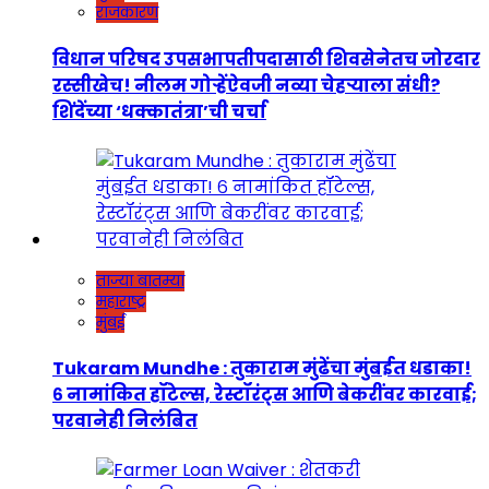
राजकारण
विधान परिषद उपसभापतीपदासाठी शिवसेनेतच जोरदार
रस्सीखेच! नीलम गोऱ्हेंऐवजी नव्या चेहऱ्याला संधी?
शिंदेंच्या ‘धक्कातंत्रा’ची चर्चा
ताज्या बातम्या
महाराष्ट्र
मुंबई
Tukaram Mundhe : तुकाराम मुंढेंचा मुंबईत धडाका!
६ नामांकित हॉटेल्स, रेस्टॉरंट्स आणि बेकरींवर कारवाई;
परवानेही निलंबित