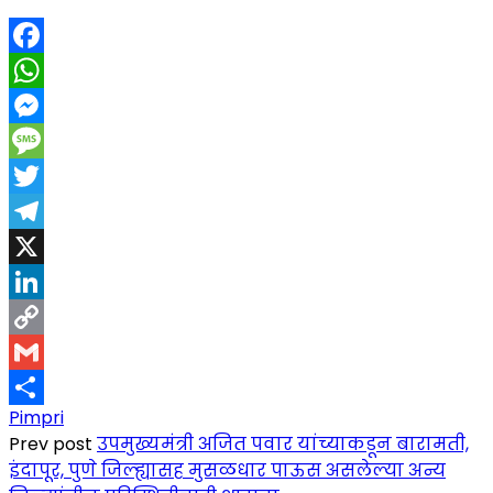
Facebook
WhatsApp
Messenger
Message
Twitter
Telegram
X
LinkedIn
Copy
Link
Gmail
Pimpri
Share
Prev post
उपमुख्यमंत्री अजित पवार यांच्याकडून बारामती,
इंदापूर, पुणे जिल्ह्यासह मुसळधार पाऊस असलेल्या अन्य