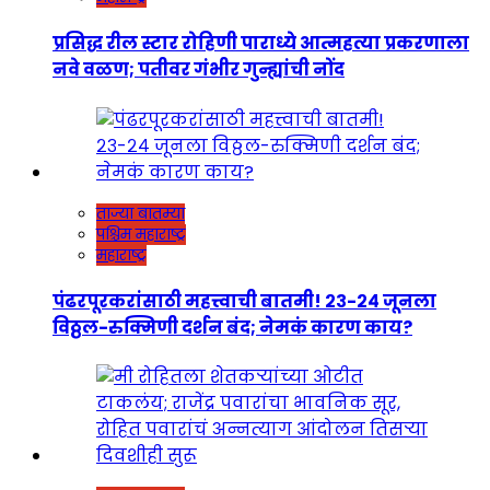
प्रसिद्ध रील स्टार रोहिणी पाराध्ये आत्महत्या प्रकरणाला
नवे वळण; पतीवर गंभीर गुन्ह्यांची नोंद
ताज्या बातम्या
पश्चिम महाराष्ट्र
महाराष्ट्र
पंढरपूरकरांसाठी महत्त्वाची बातमी! २३-२४ जूनला
विठ्ठल-रुक्मिणी दर्शन बंद; नेमकं कारण काय?