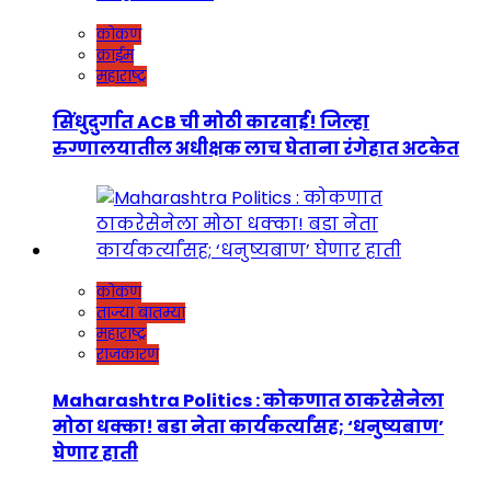
कोकण
क्राईम
महाराष्ट्र
सिंधुदुर्गात ACB ची मोठी कारवाई! जिल्हा
रुग्णालयातील अधीक्षक लाच घेताना रंगेहात अटकेत
कोकण
ताज्या बातम्या
महाराष्ट्र
राजकारण
Maharashtra Politics : कोकणात ठाकरेसेनेला
मोठा धक्का! बडा नेता कार्यकर्त्यांसह; ‘धनुष्यबाण’
घेणार हाती