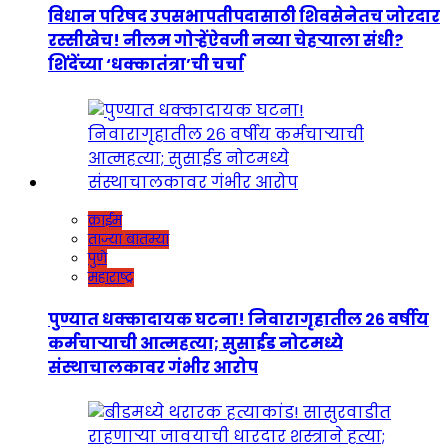
विधान परिषद उपसभापतीपदासाठी शिवसेनेतच जोरदार
रस्सीखेच! नीलम गोऱ्हेंऐवजी नव्या चेहऱ्याला संधी?
शिंदेंच्या ‘धक्कातंत्रा’ची चर्चा
क्राईम
ताज्या बातम्या
पुणे
महाराष्ट्र
पुण्यात धक्कादायक घटना! निवारागृहातील २६ वर्षीय
कर्मचाऱ्याची आत्महत्या; सुसाईड नोटमध्ये
संस्थाचालकावर गंभीर आरोप