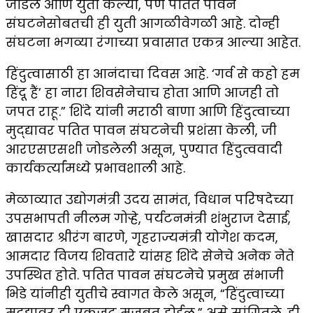
जोडले आणि युती केल्या, पण पतित पावन
संघटनेसोबतची ही युती आगळीवेगळी आहे. दोन्ही
संघटना भगव्या रंगाच्या प्रवासात एकत्र आल्या आहेत.
हिंदुत्वासाठी हा आनंदाचा दिवस आहे. ‘गर्व से कहो हम
हिंदू हैं’ हा नारा शिवसेनेचाच होता आणि आजही तो
जपत राहू.” शिंदे यांनी मराठी बाणा आणि हिंदुत्वाच्या
मुद्द्यावर पतित पावन संघटनेची प्रशंसा केली, जी
आरएसएसशी जोडलेली असून, पुण्यात हिंदुत्ववादी
कार्यकर्त्यांमध्ये प्रभावशाली आहे.
मेळाव्यात उद्योगमंत्री उदय सामंत, विधान परिषदेच्या
उपसभापती नीलम गोऱ्हे, पर्यटनमंत्री शंभुराज देसाई,
खासदार श्रीरंग बारणे, गृहराज्यमंत्री योगेश कदम,
आमदार विजय शिवतारे यांसह शिंदे सेनेचे अनेक नेते
उपस्थित होते. पतित पावन संघटनेचे प्रमुख संभाजी
भिडे यांनीही युतीचे स्वागत केले असून, “हिंदुत्वाच्या
मुद्द्यावर ही एकजूट मजबूत होईल,” असे सांगितले. ही