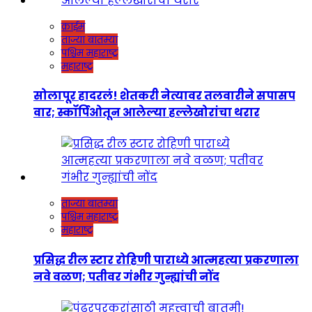
क्राईम
ताज्या बातम्या
पश्चिम महाराष्ट्र
महाराष्ट्र
सोलापूर हादरलं! शेतकरी नेत्यावर तलवारीने सपासप
वार; स्कॉर्पिओतून आलेल्या हल्लेखोरांचा थरार
ताज्या बातम्या
पश्चिम महाराष्ट्र
महाराष्ट्र
प्रसिद्ध रील स्टार रोहिणी पाराध्ये आत्महत्या प्रकरणाला
नवे वळण; पतीवर गंभीर गुन्ह्यांची नोंद