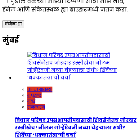
पुढील वेळेच्या माझ्या टिप्पणी साठी माझे नाव,
ईमेल आणि संकेतस्थळ ह्या ब्राउझरमध्ये जतन करा.
मुंबई
ताज्या बातम्या
महाराष्ट्र
मुंबई
राजकारण
विधान परिषद उपसभापतीपदासाठी शिवसेनेतच जोरदार
रस्सीखेच! नीलम गोऱ्हेंऐवजी नव्या चेहऱ्याला संधी?
शिंदेंच्या ‘धक्कातंत्रा’ची चर्चा