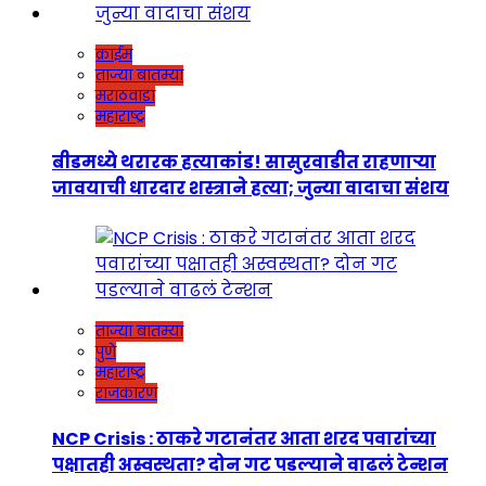
क्राईम
ताज्या बातम्या
मराठवाडा
महाराष्ट्र
बीडमध्ये थरारक हत्याकांड! सासुरवाडीत राहणाऱ्या
जावयाची धारदार शस्त्राने हत्या; जुन्या वादाचा संशय
ताज्या बातम्या
पुणे
महाराष्ट्र
राजकारण
NCP Crisis : ठाकरे गटानंतर आता शरद पवारांच्या
पक्षातही अस्वस्थता? दोन गट पडल्याने वाढलं टेन्शन