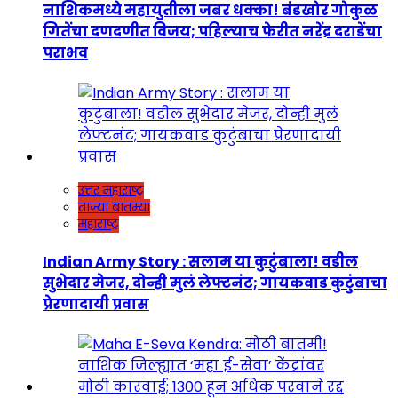
नाशिकमध्ये महायुतीला जबर धक्का! बंडखोर गोकुळ
गितेंचा दणदणीत विजय; पहिल्याच फेरीत नरेंद्र दराडेंचा
पराभव
उत्तर महाराष्ट्र
ताज्या बातम्या
महाराष्ट्र
Indian Army Story : सलाम या कुटुंबाला! वडील
सुभेदार मेजर, दोन्ही मुलं लेफ्टनंट; गायकवाड कुटुंबाचा
प्रेरणादायी प्रवास