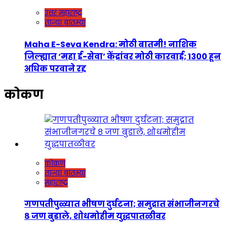
उत्तर महाराष्ट्र
ताज्या बातम्या
Maha E-Seva Kendra: मोठी बातमी! नाशिक
जिल्ह्यात ‘महा ई-सेवा’ केंद्रांवर मोठी कारवाई; 1300 हून
अधिक परवाने रद्द
कोकण
कोकण
ताज्या बातम्या
महाराष्ट्र
गणपतीपुळ्यात भीषण दुर्घटना; समुद्रात संभाजीनगरचे
८ जण बुडाले, शोधमोहीम युद्धपातळीवर