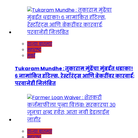
ताज्या बातम्या
महाराष्ट्र
मुंबई
Tukaram Mundhe : तुकाराम मुंढेंचा मुंबईत धडाका!
६ नामांकित हॉटेल्स, रेस्टॉरंट्स आणि बेकरींवर कारवाई;
परवानेही निलंबित
ताज्या बातम्या
महाराष्ट्र