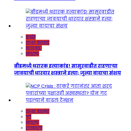
क्राईम
ताज्या बातम्या
मराठवाडा
महाराष्ट्र
बीडमध्ये थरारक हत्याकांड! सासुरवाडीत राहणाऱ्या
जावयाची धारदार शस्त्राने हत्या; जुन्या वादाचा संशय
ताज्या बातम्या
पुणे
महाराष्ट्र
राजकारण