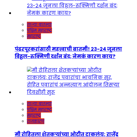
ताज्या बातम्या
पश्चिम महाराष्ट्र
महाराष्ट्र
पंढरपूरकरांसाठी महत्त्वाची बातमी! २३-२४ जूनला
विठ्ठल-रुक्मिणी दर्शन बंद; नेमकं कारण काय?
ताज्या बातम्या
पश्चिम महाराष्ट्र
महाराष्ट्र
राजकारण
मी रोहितला शेतकऱ्यांच्या ओटीत टाकलंय; राजेंद्र