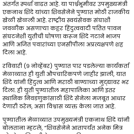
अंतर्गत स्पर्धा वाढत आहे. या पार्श्वभूमीवर उपमुख्यमंत्री
एकनाथ शिंदे यांच्या शिवसेनेने पुण्यात मोठी राजकीय
खेळी खेळली आहे. राष्ट्रीय स्वयंसेवक संघाशी
जवळीक असणाऱ्या कट्टर हिंदुत्ववादी पतित पावन
संघटनेशी युतीची घोषणा करून शिंदे गटाने भाजप
आणि अजित पवारांच्या एनसीपीला अप्रत्यक्षपणे शह
दिला आहे.
रविवारी (९ नोव्हेंबर) पुण्यात पार पडलेल्या कार्यकर्ता
मेळाव्यात ही युती औपचारिकपणे जाहीर झाली, यात
शिंदे यांनी हिंदुत्व आणि मराठी बाण्याच्या मुद्द्यावर भर
दिला. ही युती पुण्यातील महापालिका आणि इतर
स्थानिक निवडणुकांसाठी शिंदे सेनेला मजबूत आधार
देणारी ठरेल, असा विश्वास व्यक्त केला जात आहे.
पुण्यातील मेळाव्यात उपमुख्यमंत्री एकनाथ शिंदे यांनी
बोलताना म्हटले, “शिवसेनेने आतापर्यंत अनेक मित्र