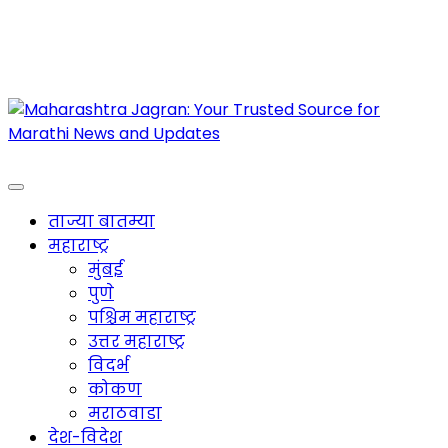
Maharashtra Jagran : Your Trusted Companion
for the Latest News
ताज्या बातम्या
महाराष्ट्र
मुंबई
पुणे
पश्चिम महाराष्ट्र
उत्तर महाराष्ट्र
विदर्भ
कोकण
मराठवाडा
देश-विदेश