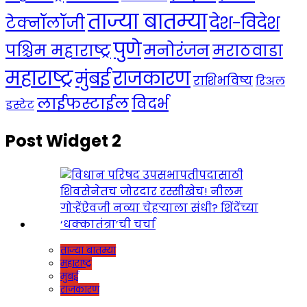
ताज्या बातम्या
देश-विदेश
टेक्नॉलॉजी
पुणे
मनोरंजन
पश्चिम महाराष्ट्र
मराठवाडा
महाराष्ट्र
राजकारण
मुंबई
राशिभविष्य
रिअल
लाईफस्टाईल
विदर्भ
इस्टेट
Post Widget 2
ताज्या बातम्या
महाराष्ट्र
मुंबई
राजकारण