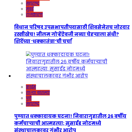
महाराष्ट्र
मुंबई
राजकारण
विधान परिषद उपसभापतीपदासाठी शिवसेनेतच जोरदार
रस्सीखेच! नीलम गोऱ्हेंऐवजी नव्या चेहऱ्याला संधी?
शिंदेंच्या ‘धक्कातंत्रा’ची चर्चा
क्राईम
ताज्या बातम्या
पुणे
महाराष्ट्र
पुण्यात धक्कादायक घटना! निवारागृहातील २६ वर्षीय
कर्मचाऱ्याची आत्महत्या; सुसाईड नोटमध्ये
संस्थाचालकावर गंभीर आरोप