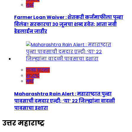
मुंबई
Farmer Loan Waiver : शेतकरी कर्जमाफीला पुन्हा
विलंब! सरकारचा ३० जूनचा शब्द हवेत; आता नवी
डेडलाईन जाहीर
ताज्या बातम्या
महाराष्ट्र
मुंबई
Maharashtra Rain Alert : महाराष्ट्रात पुन्हा
पावसाची दमदार एन्ट्री; ‘या’ २२ जिल्ह्यांना वादळी
पावसाचा इशारा
उत्तर महाराष्ट्र