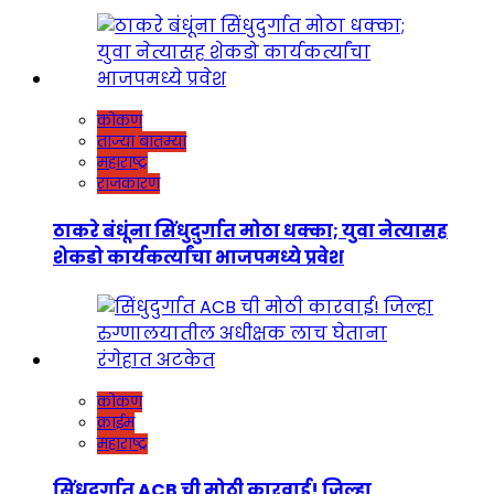
कोकण
ताज्या बातम्या
महाराष्ट्र
राजकारण
ठाकरे बंधूंना सिंधुदुर्गात मोठा धक्का; युवा नेत्यासह
शेकडो कार्यकर्त्यांचा भाजपमध्ये प्रवेश
कोकण
क्राईम
महाराष्ट्र
सिंधुदुर्गात ACB ची मोठी कारवाई! जिल्हा