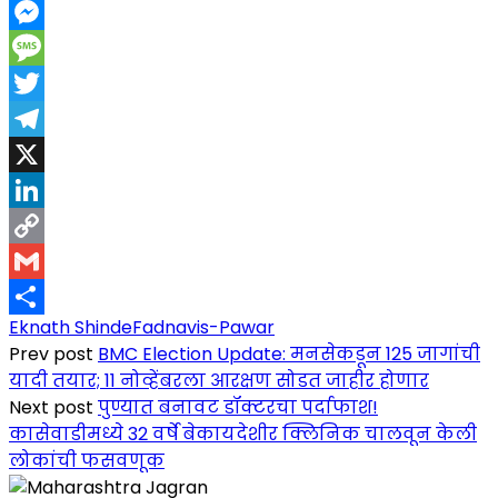
WhatsApp
Messenger
Message
Twitter
Telegram
X
LinkedIn
Copy
Link
Gmail
Eknath Shinde
Fadnavis-Pawar
Share
Prev post
BMC Election Update: मनसेकडून 125 जागांची
यादी तयार; 11 नोव्हेंबरला आरक्षण सोडत जाहीर होणार
Next post
पुण्यात बनावट डॉक्टरचा पर्दाफाश!
कासेवाडीमध्ये 32 वर्षे बेकायदेशीर क्लिनिक चालवून केली
लोकांची फसवणूक