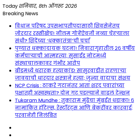
Skip
Today
शनिवार, 8th ऑगस्ट 2026
to
Breaking News
content
विधान परिषद उपसभापतीपदासाठी शिवसेनेतच
जोरदार रस्सीखेच! नीलम गोऱ्हेंऐवजी नव्या चेहऱ्याला
संधी? शिंदेंच्या ‘धक्कातंत्रा’ची चर्चा
पुण्यात धक्कादायक घटना! निवारागृहातील २६ वर्षीय
कर्मचाऱ्याची आत्महत्या; सुसाईड नोटमध्ये
संस्थाचालकावर गंभीर आरोप
बीडमध्ये थरारक हत्याकांड! सासुरवाडीत राहणाऱ्या
जावयाची धारदार शस्त्राने हत्या; जुन्या वादाचा संशय
NCP Crisis : ठाकरे गटानंतर आता शरद पवारांच्या
पक्षातही अस्वस्थता? दोन गट पडल्याने वाढलं टेन्शन
Tukaram Mundhe : तुकाराम मुंढेंचा मुंबईत धडाका! ६
नामांकित हॉटेल्स, रेस्टॉरंट्स आणि बेकरींवर कारवाई;
परवानेही निलंबित