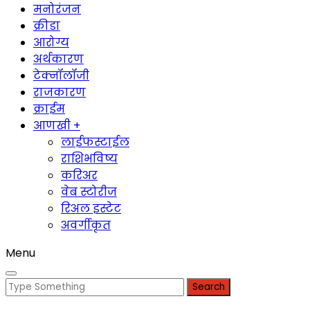
मनोरंजन
क्रीडा
आरोग्य
अर्थकारण
टेक्नॉलॉजी
राजकारण
क्राईम
आणखी +
लाईफस्टाईल
राशिभविष्य
करिअर
वेब स्टोरीज
रिअल इस्टेट
अवर्गीकृत
Menu
Search
for: