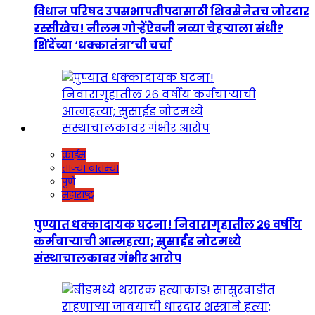
विधान परिषद उपसभापतीपदासाठी शिवसेनेतच जोरदार
रस्सीखेच! नीलम गोऱ्हेंऐवजी नव्या चेहऱ्याला संधी?
शिंदेंच्या ‘धक्कातंत्रा’ची चर्चा
क्राईम
ताज्या बातम्या
पुणे
महाराष्ट्र
पुण्यात धक्कादायक घटना! निवारागृहातील २६ वर्षीय
कर्मचाऱ्याची आत्महत्या; सुसाईड नोटमध्ये
संस्थाचालकावर गंभीर आरोप