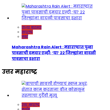
ताज्या बातम्या
महाराष्ट्र
मुंबई
Maharashtra Rain Alert : महाराष्ट्रात पुन्हा
पावसाची दमदार एन्ट्री; ‘या’ २२ जिल्ह्यांना वादळी
पावसाचा इशारा
उत्तर महाराष्ट्र
उत्तर महाराष्ट्र
क्राईम