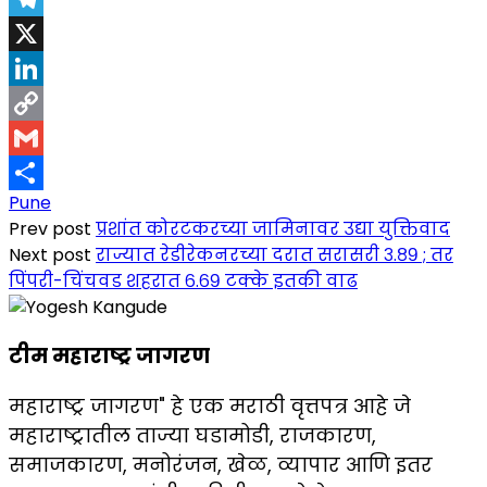
Telegram
X
LinkedIn
Copy
Link
Gmail
Pune
Share
Prev post
प्रशांत कोरटकरच्या जामिनावर उद्या युक्तिवाद
Next post
राज्यात रेडीरेकनरच्या दरात सरासरी ३.८९ ; तर
पिंपरी-चिंचवड शहरात ६.६९ टक्के इतकी वाढ
टीम महाराष्ट्र जागरण
महाराष्ट्र जागरण" हे एक मराठी वृत्तपत्र आहे जे
महाराष्ट्रातील ताज्या घडामोडी, राजकारण,
समाजकारण, मनोरंजन, खेळ, व्यापार आणि इतर