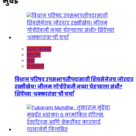
मुंबई
ताज्या बातम्या
महाराष्ट्र
मुंबई
राजकारण
विधान परिषद उपसभापतीपदासाठी शिवसेनेतच जोरदार
रस्सीखेच! नीलम गोऱ्हेंऐवजी नव्या चेहऱ्याला संधी?
शिंदेंच्या ‘धक्कातंत्रा’ची चर्चा