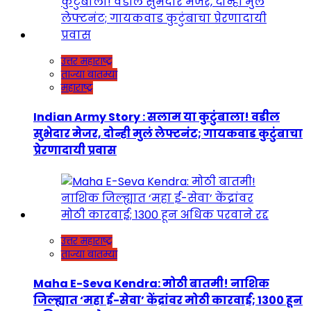
उत्तर महाराष्ट्र
ताज्या बातम्या
महाराष्ट्र
Indian Army Story : सलाम या कुटुंबाला! वडील
सुभेदार मेजर, दोन्ही मुलं लेफ्टनंट; गायकवाड कुटुंबाचा
प्रेरणादायी प्रवास
उत्तर महाराष्ट्र
ताज्या बातम्या
Maha E-Seva Kendra: मोठी बातमी! नाशिक
जिल्ह्यात ‘महा ई-सेवा’ केंद्रांवर मोठी कारवाई; 1300 हून