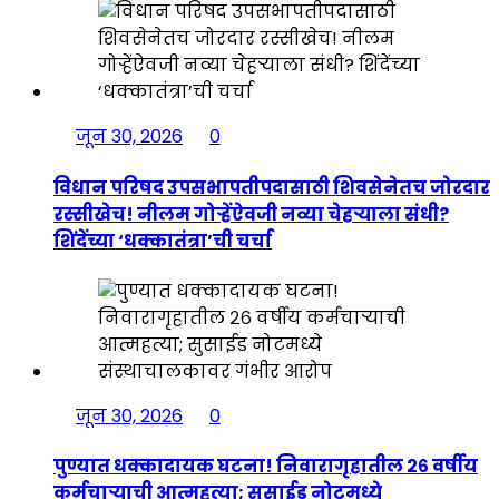
जून 30, 2026
0
विधान परिषद उपसभापतीपदासाठी शिवसेनेतच जोरदार
रस्सीखेच! नीलम गोऱ्हेंऐवजी नव्या चेहऱ्याला संधी?
शिंदेंच्या ‘धक्कातंत्रा’ची चर्चा
जून 30, 2026
0
पुण्यात धक्कादायक घटना! निवारागृहातील २६ वर्षीय
कर्मचाऱ्याची आत्महत्या; सुसाईड नोटमध्ये