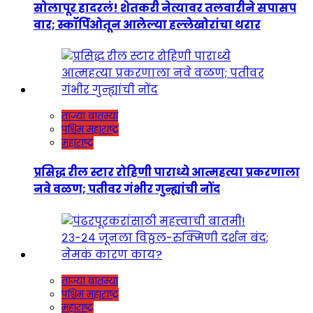
सोलापूर हादरलं! शेतकरी नेत्यावर तलवारीने सपासप
वार; स्कॉर्पिओतून आलेल्या हल्लेखोरांचा थरार
ताज्या बातम्या
पश्चिम महाराष्ट्र
महाराष्ट्र
प्रसिद्ध रील स्टार रोहिणी पाराध्ये आत्महत्या प्रकरणाला
नवे वळण; पतीवर गंभीर गुन्ह्यांची नोंद
ताज्या बातम्या
पश्चिम महाराष्ट्र
महाराष्ट्र