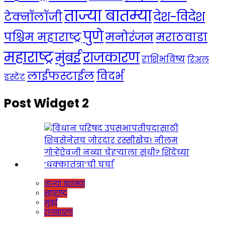
ताज्या बातम्या
देश-विदेश
टेक्नॉलॉजी
पुणे
मनोरंजन
पश्चिम महाराष्ट्र
मराठवाडा
महाराष्ट्र
राजकारण
मुंबई
राशिभविष्य
रिअल
लाईफस्टाईल
विदर्भ
इस्टेट
Post Widget 2
ताज्या बातम्या
महाराष्ट्र
मुंबई
राजकारण