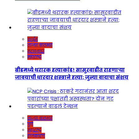
क्राईम
ताज्या बातम्या
मराठवाडा
महाराष्ट्र
बीडमध्ये थरारक हत्याकांड! सासुरवाडीत राहणाऱ्या
जावयाची धारदार शस्त्राने हत्या; जुन्या वादाचा संशय
ताज्या बातम्या
पुणे
महाराष्ट्र
राजकारण