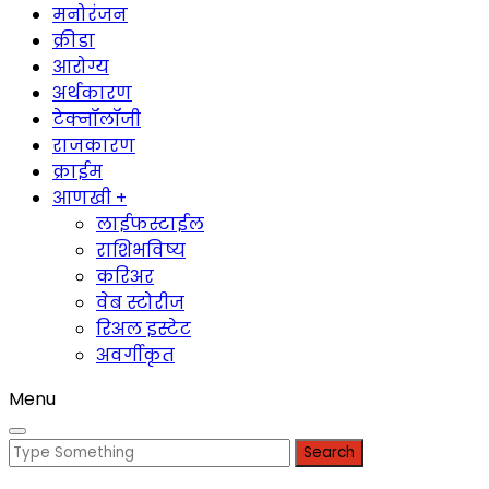
मनोरंजन
क्रीडा
आरोग्य
अर्थकारण
टेक्नॉलॉजी
राजकारण
क्राईम
आणखी +
लाईफस्टाईल
राशिभविष्य
करिअर
वेब स्टोरीज
रिअल इस्टेट
अवर्गीकृत
Menu
Search
for: