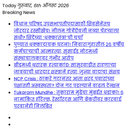
Skip
Today
गुरूवार, 6th ऑगस्ट 2026
to
Breaking News
content
विधान परिषद उपसभापतीपदासाठी शिवसेनेतच
जोरदार रस्सीखेच! नीलम गोऱ्हेंऐवजी नव्या चेहऱ्याला
संधी? शिंदेंच्या ‘धक्कातंत्रा’ची चर्चा
पुण्यात धक्कादायक घटना! निवारागृहातील २६ वर्षीय
कर्मचाऱ्याची आत्महत्या; सुसाईड नोटमध्ये
संस्थाचालकावर गंभीर आरोप
बीडमध्ये थरारक हत्याकांड! सासुरवाडीत राहणाऱ्या
जावयाची धारदार शस्त्राने हत्या; जुन्या वादाचा संशय
NCP Crisis : ठाकरे गटानंतर आता शरद पवारांच्या
पक्षातही अस्वस्थता? दोन गट पडल्याने वाढलं टेन्शन
Tukaram Mundhe : तुकाराम मुंढेंचा मुंबईत धडाका! ६
नामांकित हॉटेल्स, रेस्टॉरंट्स आणि बेकरींवर कारवाई;
परवानेही निलंबित