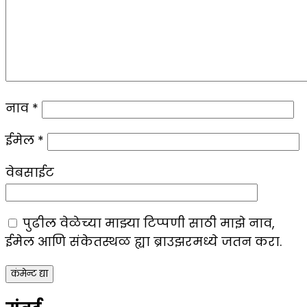
नाव
*
ईमेल
*
वेबसाईट
पुढील वेळेच्या माझ्या टिप्पणी साठी माझे नाव,
ईमेल आणि संकेतस्थळ ह्या ब्राउझरमध्ये जतन करा.