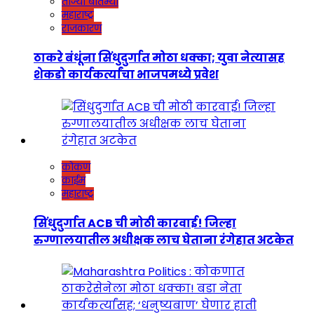
ताज्या बातम्या
महाराष्ट्र
राजकारण
ठाकरे बंधूंना सिंधुदुर्गात मोठा धक्का; युवा नेत्यासह
शेकडो कार्यकर्त्यांचा भाजपमध्ये प्रवेश
कोकण
क्राईम
महाराष्ट्र
सिंधुदुर्गात ACB ची मोठी कारवाई! जिल्हा
रुग्णालयातील अधीक्षक लाच घेताना रंगेहात अटकेत