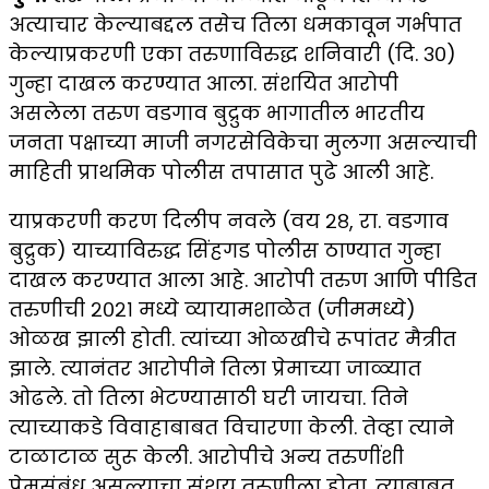
अत्याचार केल्याबद्दल तसेच तिला धमकावून गर्भपात
केल्याप्रकरणी एका तरुणाविरुद्ध शनिवारी (दि. ३०)
गुन्हा दाखल करण्यात आला. संशयित आरोपी
असलेला तरुण वडगाव बुद्रुक भागातील भारतीय
जनता पक्षाच्या माजी नगरसेविकेचा मुलगा असल्याची
माहिती प्राथमिक पोलीस तपासात पुढे आली आहे.
याप्रकरणी करण दिलीप नवले (वय २८, रा. वडगाव
बुद्रुक) याच्याविरुद्ध सिंहगड पोलीस ठाण्यात गुन्हा
दाखल करण्यात आला आहे. आरोपी तरुण आणि पीडित
तरुणीची २०२१ मध्ये व्यायामशाळेत (जीममध्ये)
ओळख झाली होती. त्यांच्या ओळखीचे रूपांतर मैत्रीत
झाले. त्यानंतर आरोपीने तिला प्रेमाच्या जाळ्यात
ओढले. तो तिला भेटण्यासाठी घरी जायचा. तिने
त्याच्याकडे विवाहाबाबत विचारणा केली. तेव्हा त्याने
टाळाटाळ सुरू केली. आरोपीचे अन्य तरुणींशी
प्रेमसंबंध असल्याचा संशय तरुणीला होता. त्याबाबत