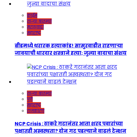
क्राईम
ताज्या बातम्या
मराठवाडा
महाराष्ट्र
बीडमध्ये थरारक हत्याकांड! सासुरवाडीत राहणाऱ्या
जावयाची धारदार शस्त्राने हत्या; जुन्या वादाचा संशय
ताज्या बातम्या
पुणे
महाराष्ट्र
राजकारण
NCP Crisis : ठाकरे गटानंतर आता शरद पवारांच्या
पक्षातही अस्वस्थता? दोन गट पडल्याने वाढलं टेन्शन