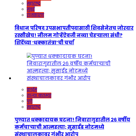
महाराष्ट्र
मुंबई
राजकारण
विधान परिषद उपसभापतीपदासाठी शिवसेनेतच जोरदार
रस्सीखेच! नीलम गोऱ्हेंऐवजी नव्या चेहऱ्याला संधी?
शिंदेंच्या ‘धक्कातंत्रा’ची चर्चा
क्राईम
ताज्या बातम्या
पुणे
महाराष्ट्र
पुण्यात धक्कादायक घटना! निवारागृहातील २६ वर्षीय
कर्मचाऱ्याची आत्महत्या; सुसाईड नोटमध्ये
संस्थाचालकावर गंभीर आरोप