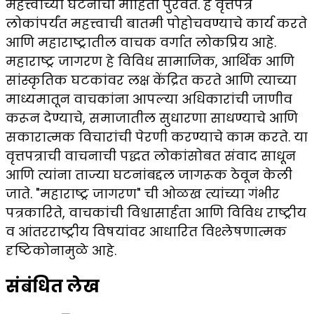
महत्त्वाच्या घटनांची माहिती पुरवते. हे वृत्तपत्र
लोकांपर्यंत महत्त्वाची बातमी पोहोचवण्याचे कार्य करते
आणि महाराष्ट्रातील वाचक वर्गात लोकप्रिय आहे.
महाराष्ट्र जागरण हे विविध सामाजिक, आर्थिक आणि
सांस्कृतिक घटकांवर लक्ष केंद्रित करते आणि त्याच्या
माध्यमातून वाचकांना आपल्या अधिकारांची जाणीव
करून देण्याचे, समाजातील सुधारणा साधण्याचे आणि
सकारात्मक विचारांची पेरणी करण्याचे काम करते. या
वृत्तपत्राची वाचनाची पद्धत लोकांसोबत संवाद साधून
आणि त्यांना ताज्या घटनांबद्दल जागरूक ठेवून केली
जाते. "महाराष्ट्र जागरण" ची ओळख त्यांच्या गंभीर
पत्रकारिते, वाचकांची विश्वासार्हता आणि विविध राष्ट्रीय
व आंतरराष्ट्रीय विषयांवर आधारित विश्लेषणात्मक
दृष्टिकोनामुळे आहे.
संबंधित लेख