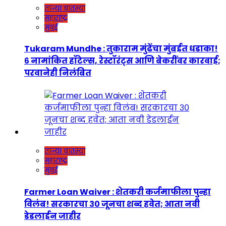
ताज्या बातम्या
महाराष्ट्र
मुंबई
Tukaram Mundhe : तुकाराम मुंढेंचा मुंबईत धडाका!
६ नामांकित हॉटेल्स, रेस्टॉरंट्स आणि बेकरींवर कारवाई;
परवानेही निलंबित
ताज्या बातम्या
महाराष्ट्र
मुंबई
Farmer Loan Waiver : शेतकरी कर्जमाफीला पुन्हा
विलंब! सरकारचा ३० जूनचा शब्द हवेत; आता नवी
डेडलाईन जाहीर