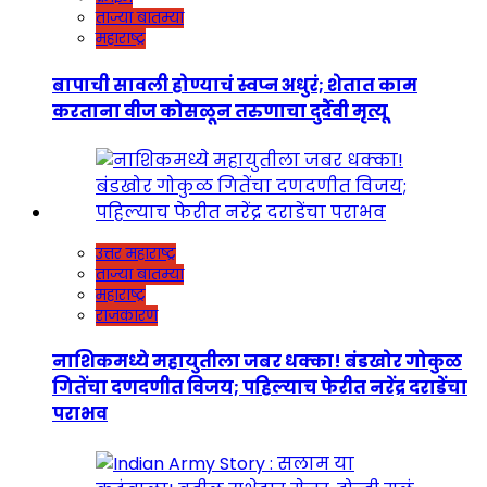
ताज्या बातम्या
महाराष्ट्र
बापाची सावली होण्याचं स्वप्न अधुरं; शेतात काम
करताना वीज कोसळून तरुणाचा दुर्दैवी मृत्यू
उत्तर महाराष्ट्र
ताज्या बातम्या
महाराष्ट्र
राजकारण
नाशिकमध्ये महायुतीला जबर धक्का! बंडखोर गोकुळ
गितेंचा दणदणीत विजय; पहिल्याच फेरीत नरेंद्र दराडेंचा
पराभव