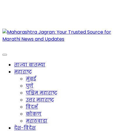
Maharashtra Jagran : Your Trusted Companion
for the Latest News
ताज्या बातम्या
महाराष्ट्र
मुंबई
पुणे
पश्चिम महाराष्ट्र
उत्तर महाराष्ट्र
विदर्भ
कोकण
मराठवाडा
देश-विदेश