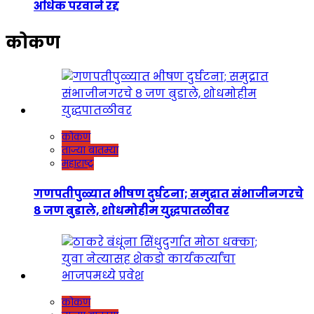
अधिक परवाने रद्द
कोकण
कोकण
ताज्या बातम्या
महाराष्ट्र
गणपतीपुळ्यात भीषण दुर्घटना; समुद्रात संभाजीनगरचे
८ जण बुडाले, शोधमोहीम युद्धपातळीवर
कोकण