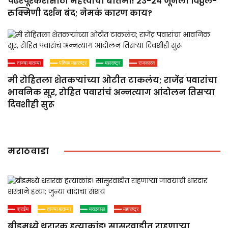
पंढरपूरकरांसाठी महत्त्वाची बातमी! २३-२४ जूनला विठ्ठल-
रुक्मिणी दर्शन बंद; नेमकं कारण काय?
ताज्या बातम्या
पश्चिम महाराष्ट्र
महाराष्ट्र
राजकारण
मी रोहितला शेतकऱ्यांच्या ओटीत टाकलंय; राजेंद्र पवारांचा
भावनिक सूर, रोहित पवारांचं अन्नत्याग आंदोलन तिसऱ्या
दिवशीही सुरू
मराठवाडा
क्राईम
ताज्या बातम्या
मराठवाडा
महाराष्ट्र
बीडमध्ये थरारक हत्याकांड! सासुरवाडीत राहणाऱ्या