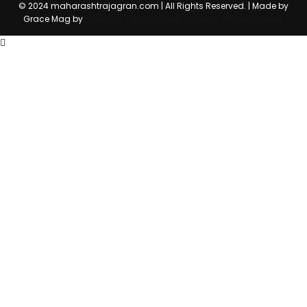
© 2024 maharashtrajagran.com | All Rights Reserved. | Made by
Grace Mag by
Edited by - Way2smart Systems Private Limited.