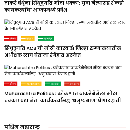
ठाकरे बंधूंना सिंधुदुर्गात मोठा धक्का; युवा नेत्यासह शेकडो
कार्यकर्त्यांचा भाजपमध्ये प्रवेश
कोकण
क्राईम
महाराष्ट्र
सिंधुदुर्गात ACB ची मोठी कारवाई! जिल्हा रुग्णालयातील
अधीक्षक लाच घेताना रंगेहात अटकेत
कोकण
ताज्या बातम्या
महाराष्ट्र
राजकारण
Maharashtra Politics : कोकणात ठाकरेसेनेला मोठा
धक्का! बडा नेता कार्यकर्त्यांसह; ‘धनुष्यबाण’ घेणार हाती
पश्चिम महाराष्ट्र