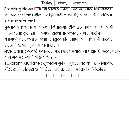
Skip
Today
शनिवार, 8TH ऑगस्ट 2026
to
Breaking News
विधान परिषद उपसभापतीपदासाठी शिवसेनेतच
content
जोरदार रस्सीखेच! नीलम गोऱ्हेंऐवजी नव्या चेहऱ्याला संधी? शिंदेंच्या
‘धक्कातंत्रा’ची चर्चा
पुण्यात धक्कादायक घटना! निवारागृहातील २६ वर्षीय कर्मचाऱ्याची
आत्महत्या; सुसाईड नोटमध्ये संस्थाचालकावर गंभीर आरोप
बीडमध्ये थरारक हत्याकांड! सासुरवाडीत राहणाऱ्या जावयाची धारदार
शस्त्राने हत्या; जुन्या वादाचा संशय
NCP Crisis : ठाकरे गटानंतर आता शरद पवारांच्या पक्षातही अस्वस्थता?
दोन गट पडल्याने वाढलं टेन्शन
Tukaram Mundhe : तुकाराम मुंढेंचा मुंबईत धडाका! ६ नामांकित
हॉटेल्स, रेस्टॉरंट्स आणि बेकरींवर कारवाई; परवानेही निलंबित