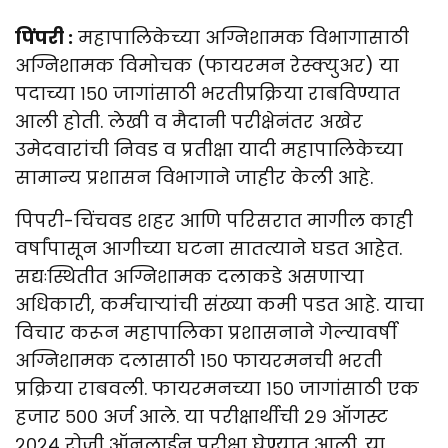
पिंपरी :
महापालिकेच्या अग्निशामक विभागासाठी
अग्निशामक विमोचक (फायरमन रेस्क्युअर) या
पदाच्या १५० जागांसाठी भरतीप्रक्रिया राबविण्यात
आली होती. लेखी व मैदानी परीक्षेनंतर अखेर
उमेदवारांची निवड व प्रतीक्षा यादी महापालिकेच्या
सामान्य प्रशासन विभागाने जाहीर केली आहे.
पिपरी-चिंचवड शहर आणि परिसरात मागील काही
वर्षांपासून आगीच्या घटना सातत्याने घडत आहेत.
सद्यःस्थितीत अग्निशामक दलाकडे असणाऱ्या
अधिकारी, कर्मचाऱ्यांची संख्या कमी पडत आहे. याचा
विचार करून महापालिका प्रशासनाने गेल्यावर्षी
अग्निशामक दलासाठी १५० फायरमनची भरती
प्रक्रिया राबवली. फायरमनच्या १५० जागांसाठी एक
हजार ५०० अर्ज आले. या परीक्षार्थीची २९ ऑगस्ट
२०२४ रोजी ऑनलाईन परीक्षा घेण्यात आली. या