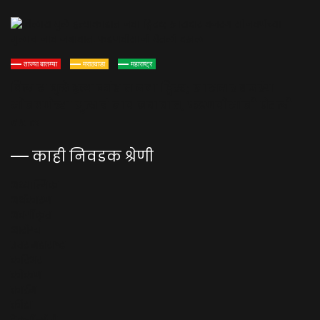
ताज्या बातम्या
मराठवाडा
महाराष्ट्र
विलास घुले हत्याकांडात नवा ट्विस्ट; खासदार बजरंग
सोनवणेंच्या मुलाचं नाव जबाबात, फडणवीसांनी घेतली
दखल
काही निवडक श्रेणी
अध्यात्मिक
अर्थकारण
अवर्गीकृत
आरोग्य
उत्तर महाराष्ट्र
करिअर
कोकण
क्राईम
क्रीडा