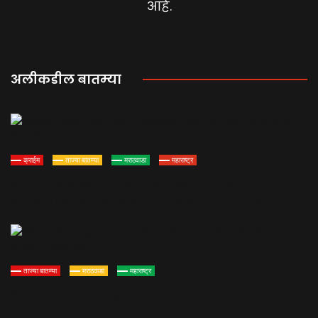
आहे.
अलीकडील बातम्या
क्राईम
ताज्या बातम्या
मराठवाडा
महाराष्ट्र
बीडमध्ये थरारक हत्याकांड! सासुरवाडीत राहणाऱ्या
जावयाची धारदार शस्त्राने हत्या; जुन्या वादाचा संशय
ताज्या बातम्या
मराठवाडा
महाराष्ट्र
बीडच्या विलास घुले हत्याप्रकरणाला धक्कादायक वळण;
पीडित महिलेचे गंभीर आरोप