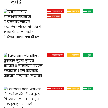
मुंबई
ताज्या बातम्या
महाराष्ट्र
मुंबई
राजकारण
विधान परिषद
उपसभापतीपदासाठी शिवसेनेतच
जोरदार रस्सीखेच! नीलम
गोऱ्हेंऐवजी नव्या चेहऱ्याला संधी?
शिंदेंच्या ‘धक्कातंत्रा’ची चर्चा
ताज्या बातम्या
महाराष्ट्र
मुंबई
Tukaram Mundhe : तुकाराम
मुंढेंचा मुंबईत धडाका! ६ नामांकित
हॉटेल्स, रेस्टॉरंट्स आणि बेकरींवर
कारवाई; परवानेही निलंबित
ताज्या बातम्या
महाराष्ट्र
मुंबई
Farmer Loan Waiver : शेतकरी
कर्जमाफीला पुन्हा विलंब!
सरकारचा ३० जूनचा शब्द हवेत;