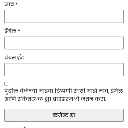
नाव
*
ईमेल
*
वेबसाईट
पुढील वेळेच्या माझ्या टिप्पणी साठी माझे नाव, ईमेल
आणि संकेतस्थळ ह्या ब्राउझरमध्ये जतन करा.