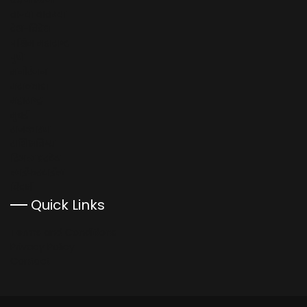
टेक्नॉलॉजी
ताज्या बातम्या
देश-विदेश
पश्चिम महाराष्ट्र
पुणे
मनोरंजन
मराठवाडा
महाराष्ट्र
मुंबई
राजकारण
राशिभविष्य
रिअल इस्टेट
लाईफस्टाईल
विदर्भ
Quick Links
Terms and Conditions
Privacy Policy
Contact