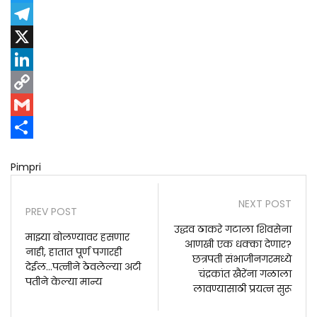
Twitter
Telegram
X
LinkedIn
Copy
Link
Gmail
Share
Pimpri
NEXT POST
PREV POST
उद्धव ठाकरे गटाला शिवसेना
माझ्या बोलण्यावर हसणार
आणखी एक धक्का देणार?
नाही, हातात पूर्ण पगारही
छत्रपती संभाजीनगरमध्ये
देईल...पत्नीने ठेवलेल्या अटी
चंद्रकांत खैरेंना गळाला
पतीने केल्या मान्य
लावण्यासाठी प्रयत्न सुरू