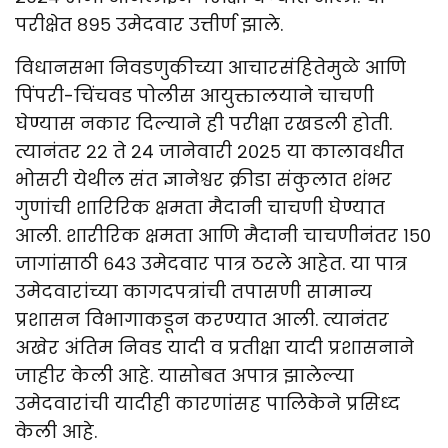
परीक्षेत ८९५ उमेदवार उत्तीर्ण झाले.
विधानसभा निवडणुकीच्या आचारसंहितेमुळे आणि
पिंपरी-चिंचवड पोलीस आयुक्तालयाने चाचणी
घेण्यास नकार दिल्याने ही परीक्षा रखडली होती.
त्यानंतर २२ ते २४ जानेवारी २०२५ या कालावधीत
भोसरी येथील संत ज्ञानेश्वर क्रीडा संकुलात शंभर
गुणांची शारिरिक क्षमता मैदानी चाचणी घेण्यात
आली. शारीरिक क्षमता आणि मैदानी चाचणीनंतर १५०
जागांसाठी ६४३ उमेदवार पात्र ठरले आहेत. या पात्र
उमेदवारांच्या कागदपत्रांची तपासणी सामान्य
प्रशासन विभागाकडून करण्यात आली. त्यानंतर
अखेर अंतिम निवड यादी व प्रतीक्षा यादी प्रशासनाने
जाहीर केली आहे. यासोबत अपात्र झालेल्या
उमेदवारांची यादीही कारणांसह पालिकेने प्रसिध्द
केली आहे.