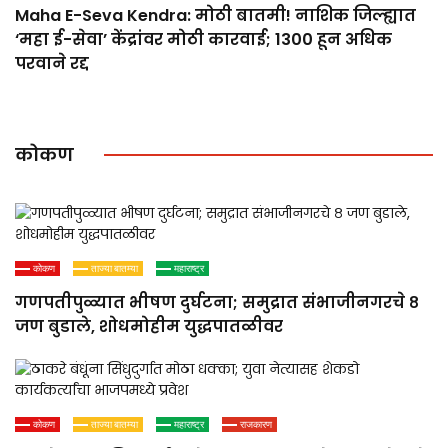
Maha E-Seva Kendra: मोठी बातमी! नाशिक जिल्ह्यात
‘महा ई-सेवा’ केंद्रांवर मोठी कारवाई; 1300 हून अधिक
परवाने रद्द
कोकण
कोकण
ताज्या बातम्या
महाराष्ट्र
गणपतीपुळ्यात भीषण दुर्घटना; समुद्रात संभाजीनगरचे ८
जण बुडाले, शोधमोहीम युद्धपातळीवर
कोकण
ताज्या बातम्या
महाराष्ट्र
राजकारण