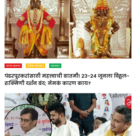
ताज्या बातम्या
पश्चिम महाराष्ट्र
महाराष्ट्र
पंढरपूरकरांसाठी महत्त्वाची बातमी! २३-२४ जूनला विठ्ठल-
रुक्मिणी दर्शन बंद; नेमकं कारण काय?