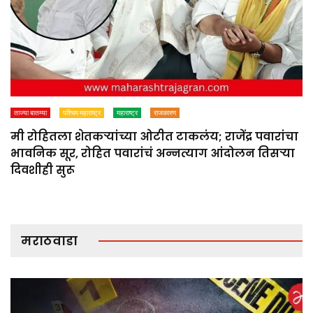
ताज्या बातम्या
पश्चिम महाराष्ट्र
महाराष्ट्र
राजकारण
मी रोहितला शेतकऱ्यांच्या ओटीत टाकलंय; राजेंद्र पवारांचा
भावनिक सूर, रोहित पवारांचं अन्नत्याग आंदोलन तिसऱ्या
दिवशीही सुरू
मराठवाडा