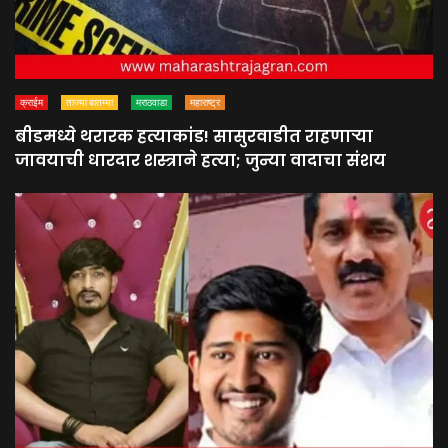
क्राईम
ताज्या बातम्या
मराठवाडा
महाराष्ट्र
बीडमध्ये थरारक हत्याकांड! सासुरवाडीत राहणाऱ्या
जावयाची धारदार शस्त्राने हत्या; जुन्या वादाचा संशय