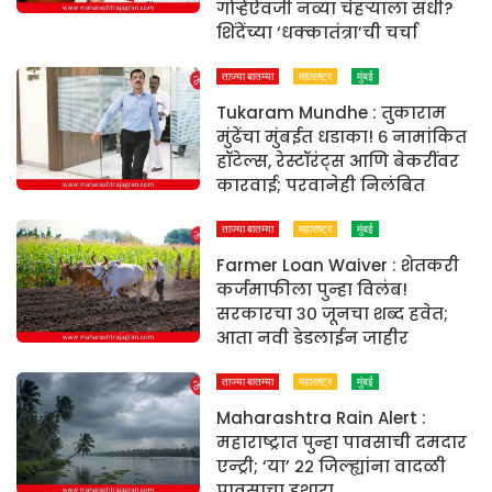
गोऱ्हेंऐवजी नव्या चेहऱ्याला संधी?
शिंदेंच्या ‘धक्कातंत्रा’ची चर्चा
ताज्या बातम्या
महाराष्ट्र
मुंबई
Tukaram Mundhe : तुकाराम
मुंढेंचा मुंबईत धडाका! ६ नामांकित
हॉटेल्स, रेस्टॉरंट्स आणि बेकरींवर
कारवाई; परवानेही निलंबित
ताज्या बातम्या
महाराष्ट्र
मुंबई
Farmer Loan Waiver : शेतकरी
कर्जमाफीला पुन्हा विलंब!
सरकारचा ३० जूनचा शब्द हवेत;
आता नवी डेडलाईन जाहीर
ताज्या बातम्या
महाराष्ट्र
मुंबई
Maharashtra Rain Alert :
महाराष्ट्रात पुन्हा पावसाची दमदार
एन्ट्री; ‘या’ २२ जिल्ह्यांना वादळी
पावसाचा इशारा