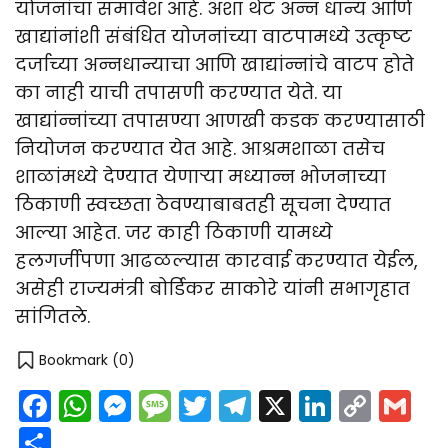
योजनांचा समावेश आहे. अशा थेट अन्न धान्य आणि
खाद्यांनांशी संबंधित योजनांच्या वाटपामध्ये उत्कृष्ट
दर्जाच्या अन्नधान्याचा आणि खाद्यांन्नांचे वाटप होते
का नाही याची तपासणी करण्यात येते. या
खाद्यांन्नांच्या तपासण्या आणखी कडक करण्यासाठी
नियोजन करण्यात येत आहे. आश्रमशाळा तसेच
शाळांमध्ये देण्यात येणाऱ्या मध्यान्न भोजनाच्या
ठिकाणी स्वच्छता ठेवण्याबाबतही सूचना देण्यात
आल्या आहेत. जर काही ठिकाणी यामध्ये
हलगर्जीपणा आढळल्यास कारवाई करण्यात येईल,
असेही राज्यमंत्री बोर्डिकर साकोरे यांनी सभागृहात
सांगितले.
Bookmark (
0
)
Facebook
WhatsApp
Messenger
Message
Twitter
Telegram
X
LinkedI
Cop
G
Link
Share