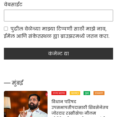
वेबसाईट
पुढील वेळेच्या माझ्या टिप्पणी साठी माझे नाव,
ईमेल आणि संकेतस्थळ ह्या ब्राउझरमध्ये जतन करा.
मुंबई
ताज्या बातम्या
महाराष्ट्र
मुंबई
राजकारण
विधान परिषद
उपसभापतीपदासाठी शिवसेनेतच
जोरदार रस्सीखेच! नीलम