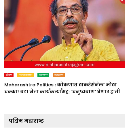
कोकण
ताज्या बातम्या
महाराष्ट्र
राजकारण
Maharashtra Politics : कोकणात ठाकरेसेनेला मोठा
धक्का! बडा नेता कार्यकर्त्यांसह; ‘धनुष्यबाण’ घेणार हाती
पश्चिम महाराष्ट्र