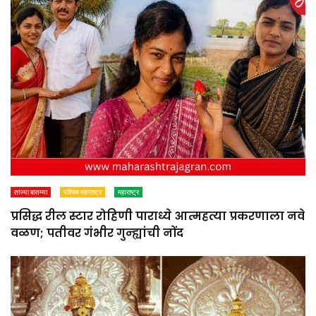
ताज्या बातम्या
पश्चिम महाराष्ट्र
महाराष्ट्र
प्रसिद्ध रील स्टार रोहिणी पाराध्ये आत्महत्या प्रकरणाला नवे
वळण; पतीवर गंभीर गुन्ह्यांची नोंद