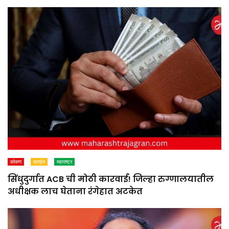
कोकण
क्राईम
महाराष्ट्र
सिंधुदुर्गात ACB ची मोठी कारवाई! जिल्हा रुग्णालयातील
अधीक्षक लाच घेताना रंगेहात अटकेत