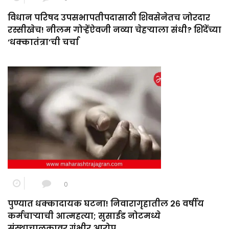
विधान परिषद उपसभापतीपदासाठी शिवसेनेतच जोरदार
रस्सीखेच! नीलम गोऱ्हेंऐवजी नव्या चेहऱ्याला संधी? शिंदेंच्या
‘धक्कातंत्रा’ची चर्चा
0
पुण्यात धक्कादायक घटना! निवारागृहातील २६ वर्षीय
कर्मचाऱ्याची आत्महत्या; सुसाईड नोटमध्ये
संस्थाचालकावर गंभीर आरोप