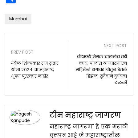
Mumbai
NEXT POST
PREV POST
बीडमध्ये नेमकं चाललंय तरी
ज्येष्ठ शिल्पकार राम सुतार
काय, पोलीस ठाण्यासमोरच
यांना २०२४ चा महाराष्ट्र
महिलेनं अंगावर ओतून घेतलं
भूषण पुरस्कार जाहीर
डिझेल; सुदैवाने दुर्घटना
टळली
टीम महाराष्ट्र जागरण
महाराष्ट्र जागरण" हे एक मराठी
वृत्तपत्र आहे जे महाराष्ट्रातील