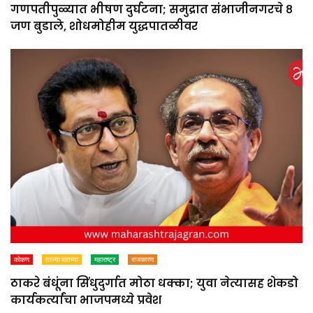
गणपतीपुळ्यात भीषण दुर्घटना; समुद्रात संभाजीनगरचे ८
जण बुडाले, शोधमोहीम युद्धपातळीवर
कोकण
ताज्या बातम्या
महाराष्ट्र
राजकारण
ठाकरे बंधूंना सिंधुदुर्गात मोठा धक्का; युवा नेत्यासह शेकडो
कार्यकर्त्यांचा भाजपमध्ये प्रवेश