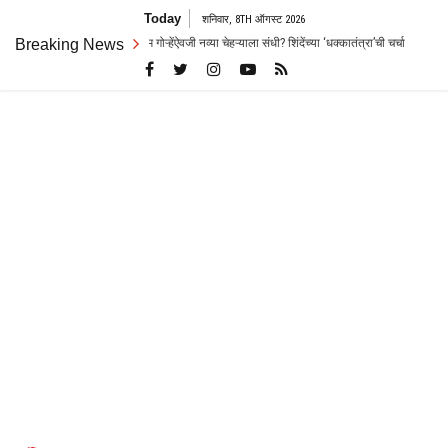
Skip
Today
शनिवार, 8TH ऑगस्ट 2026
to
जी नव्या चेहऱ्याला संधी? शिंदेंच्या ‘धक्कातंत्रा’ची चर्चा
Breaking News
पुण्यात धक्कादायक घटना! निव
content