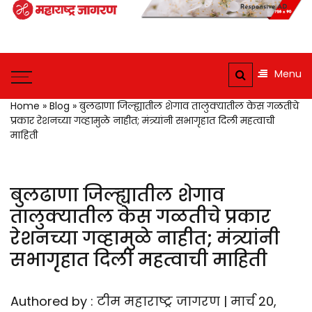
Maharashtra
Jagran: Your
Maharashtra
Trusted
Jagran : Your
Menu
Source for
Trusted
Companion for the
Marathi
Home
»
Blog
»
बुलढाणा जिल्ह्यातील शेगाव तालुक्यातील केस गळतीचे
Latest News
प्रकार रेशनच्या गव्हामुळे नाहीत; मंत्र्यांनी सभागृहात दिली महत्वाची
News and
माहिती
Updates
बुलढाणा जिल्ह्यातील शेगाव
तालुक्यातील केस गळतीचे प्रकार
रेशनच्या गव्हामुळे नाहीत; मंत्र्यांनी
सभागृहात दिली महत्वाची माहिती
Authored by : टीम महाराष्ट्र जागरण | मार्च 20,