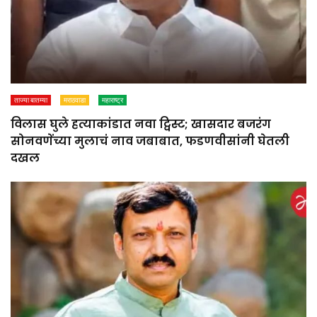
ताज्या बातम्या
मराठवाडा
महाराष्ट्र
विलास घुले हत्याकांडात नवा ट्विस्ट; खासदार बजरंग
सोनवणेंच्या मुलाचं नाव जबाबात, फडणवीसांनी घेतली
दखल