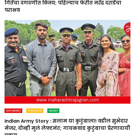
गितेंचा दणदणीत विजय; पहिल्याच फेरीत नरेंद्र दराडेंचा
पराभव
उत्तर महाराष्ट्र
ताज्या बातम्या
महाराष्ट्र
Indian Army Story : सलाम या कुटुंबाला! वडील सुभेदार
मेजर, दोन्ही मुलं लेफ्टनंट; गायकवाड कुटुंबाचा प्रेरणादायी