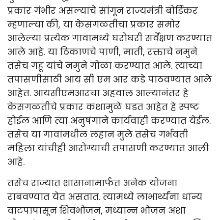
प्रकार गंभीर असल्याचे सांगून राज्यमंत्री बोर्डिकर
म्हणाल्या की, या केसगळतीचा प्रकार समोर
आलेल्या प्रत्येक गावामध्ये घरोघरी सर्वेक्षण करण्यात
आले आहे. या ठिकाणचे पाणी, माती, रक्ताचे नमुने
तसेच गहू यांचे नमुने गोळा करण्यात आले. त्याच्या
तपासणीसाठी आय सी एम आर कडे पाठवण्यात आले
आहेत. आयसीएमआरचा अहवाल आल्यानंतर हे
केसगळतीचे प्रकार कशामुळे घडत आहेत हे स्पष्ट
होईल आणि त्या अनुषंगाने कार्यवाही करण्यात येईल.
तसेच या गावांमधील लहान मुले तसेच गर्भवती
महिला यांचीही आरोग्याची तपासणी करण्यात आली
आहे.
तसेच राज्यात शासानामार्फत अनेक योजना
राबवण्यात येत असतात. त्यामध्ये लाभार्थ्यंना धान्य
वाटपापासून शिवभोजन, मध्यान्न भोजन अशा