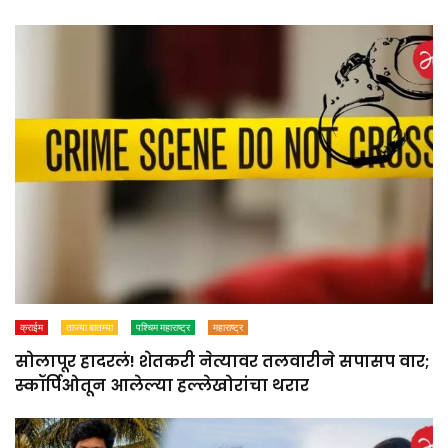
क्राईम
ताज्या बातम्या
पश्चिम महाराष्ट्र
महाराष्ट्र
सोलापूर हादरलं! शेतकरी नेत्यावर तलवारीने सपासप वार;
स्कॉर्पिओतून आलेल्या हल्लेखोरांचा थरार