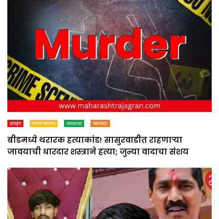
क्राईम
ताज्या बातम्या
मराठवाडा
महाराष्ट्र
बीडमध्ये थरारक हत्याकांड! सासुरवाडीत राहणाऱ्या
जावयाची धारदार शस्त्राने हत्या; जुन्या वादाचा संशय