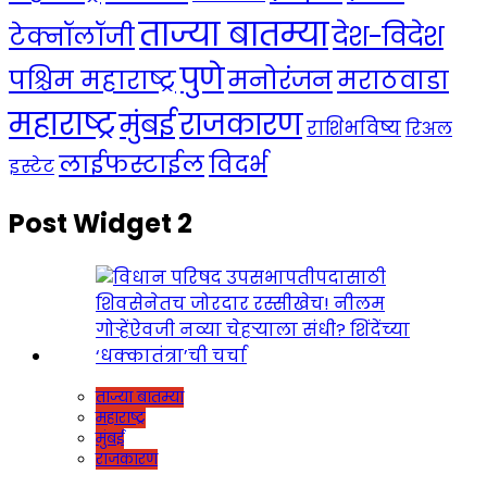
ताज्या बातम्या
देश-विदेश
टेक्नॉलॉजी
पुणे
मनोरंजन
पश्चिम महाराष्ट्र
मराठवाडा
महाराष्ट्र
राजकारण
मुंबई
राशिभविष्य
रिअल
लाईफस्टाईल
विदर्भ
इस्टेट
Post Widget 2
ताज्या बातम्या
महाराष्ट्र
मुंबई
राजकारण