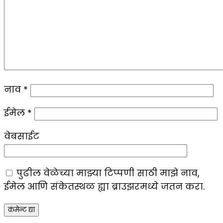
नाव
*
ईमेल
*
वेबसाईट
पुढील वेळेच्या माझ्या टिप्पणी साठी माझे नाव,
ईमेल आणि संकेतस्थळ ह्या ब्राउझरमध्ये जतन करा.