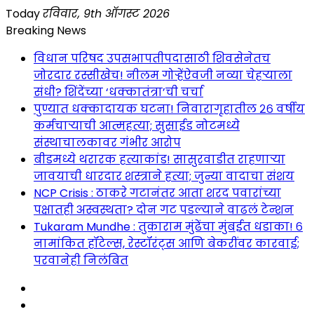
Skip
Today
रविवार, 9th ऑगस्ट 2026
to
Breaking News
content
विधान परिषद उपसभापतीपदासाठी शिवसेनेतच
जोरदार रस्सीखेच! नीलम गोऱ्हेंऐवजी नव्या चेहऱ्याला
संधी? शिंदेंच्या ‘धक्कातंत्रा’ची चर्चा
पुण्यात धक्कादायक घटना! निवारागृहातील २६ वर्षीय
कर्मचाऱ्याची आत्महत्या; सुसाईड नोटमध्ये
संस्थाचालकावर गंभीर आरोप
बीडमध्ये थरारक हत्याकांड! सासुरवाडीत राहणाऱ्या
जावयाची धारदार शस्त्राने हत्या; जुन्या वादाचा संशय
NCP Crisis : ठाकरे गटानंतर आता शरद पवारांच्या
पक्षातही अस्वस्थता? दोन गट पडल्याने वाढलं टेन्शन
Tukaram Mundhe : तुकाराम मुंढेंचा मुंबईत धडाका! ६
नामांकित हॉटेल्स, रेस्टॉरंट्स आणि बेकरींवर कारवाई;
परवानेही निलंबित