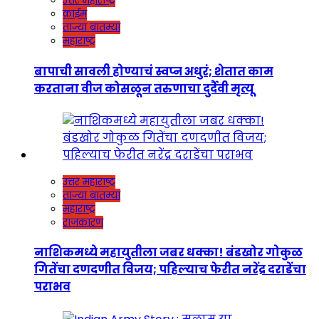
उत्तर महाराष्ट्र
क्राईम
ताज्या बातम्या
महाराष्ट्र
बापाची सावली होण्याचं स्वप्न अधुरं; शेतात काम
करताना वीज कोसळून तरुणाचा दुर्दैवी मृत्यू
उत्तर महाराष्ट्र
ताज्या बातम्या
महाराष्ट्र
राजकारण
नाशिकमध्ये महायुतीला जबर धक्का! बंडखोर गोकुळ
गितेंचा दणदणीत विजय; पहिल्याच फेरीत नरेंद्र दराडेंचा
पराभव