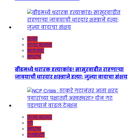
क्राईम
ताज्या बातम्या
मराठवाडा
महाराष्ट्र
बीडमध्ये थरारक हत्याकांड! सासुरवाडीत राहणाऱ्या
जावयाची धारदार शस्त्राने हत्या; जुन्या वादाचा संशय
ताज्या बातम्या
पुणे
महाराष्ट्र
राजकारण