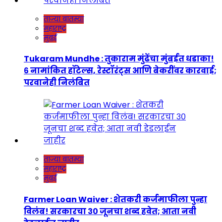
ताज्या बातम्या
महाराष्ट्र
मुंबई
Tukaram Mundhe : तुकाराम मुंढेंचा मुंबईत धडाका!
६ नामांकित हॉटेल्स, रेस्टॉरंट्स आणि बेकरींवर कारवाई;
परवानेही निलंबित
ताज्या बातम्या
महाराष्ट्र
मुंबई
Farmer Loan Waiver : शेतकरी कर्जमाफीला पुन्हा
विलंब! सरकारचा ३० जूनचा शब्द हवेत; आता नवी