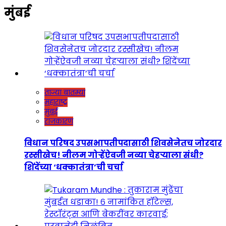
मुंबई
ताज्या बातम्या
महाराष्ट्र
मुंबई
राजकारण
विधान परिषद उपसभापतीपदासाठी शिवसेनेतच जोरदार
रस्सीखेच! नीलम गोऱ्हेंऐवजी नव्या चेहऱ्याला संधी?
शिंदेंच्या ‘धक्कातंत्रा’ची चर्चा