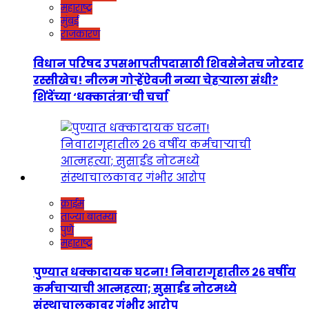
महाराष्ट्र
मुंबई
राजकारण
विधान परिषद उपसभापतीपदासाठी शिवसेनेतच जोरदार
रस्सीखेच! नीलम गोऱ्हेंऐवजी नव्या चेहऱ्याला संधी?
शिंदेंच्या ‘धक्कातंत्रा’ची चर्चा
क्राईम
ताज्या बातम्या
पुणे
महाराष्ट्र
पुण्यात धक्कादायक घटना! निवारागृहातील २६ वर्षीय
कर्मचाऱ्याची आत्महत्या; सुसाईड नोटमध्ये
संस्थाचालकावर गंभीर आरोप