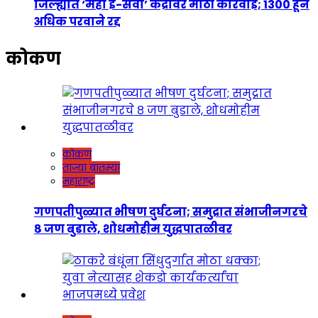
जिल्ह्यात ‘महा ई-सेवा’ केंद्रांवर मोठी कारवाई; 1300 हून
अधिक परवाने रद्द
कोकण
कोकण
ताज्या बातम्या
महाराष्ट्र
गणपतीपुळ्यात भीषण दुर्घटना; समुद्रात संभाजीनगरचे
८ जण बुडाले, शोधमोहीम युद्धपातळीवर