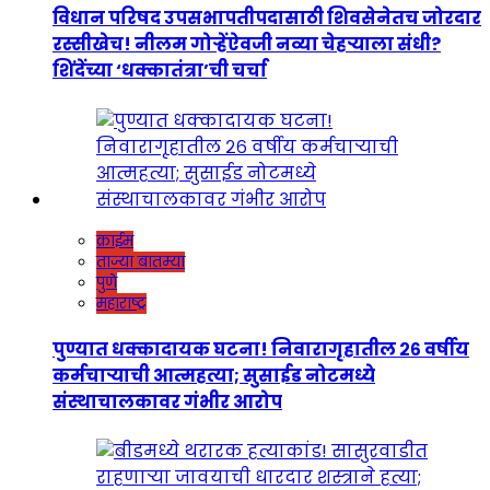
विधान परिषद उपसभापतीपदासाठी शिवसेनेतच जोरदार
रस्सीखेच! नीलम गोऱ्हेंऐवजी नव्या चेहऱ्याला संधी?
शिंदेंच्या ‘धक्कातंत्रा’ची चर्चा
क्राईम
ताज्या बातम्या
पुणे
महाराष्ट्र
पुण्यात धक्कादायक घटना! निवारागृहातील २६ वर्षीय
कर्मचाऱ्याची आत्महत्या; सुसाईड नोटमध्ये
संस्थाचालकावर गंभीर आरोप