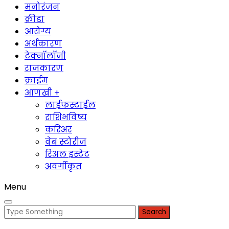
मनोरंजन
क्रीडा
आरोग्य
अर्थकारण
टेक्नॉलॉजी
राजकारण
क्राईम
आणखी +
लाईफस्टाईल
राशिभविष्य
करिअर
वेब स्टोरीज
रिअल इस्टेट
अवर्गीकृत
Menu
Search
for: