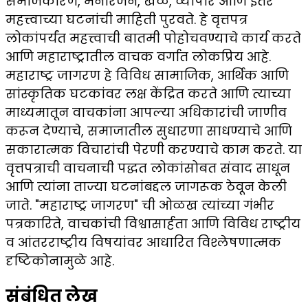
समाजकारण, मनोरंजन, खेळ, व्यापार आणि इतर
महत्त्वाच्या घटनांची माहिती पुरवते. हे वृत्तपत्र
लोकांपर्यंत महत्त्वाची बातमी पोहोचवण्याचे कार्य करते
आणि महाराष्ट्रातील वाचक वर्गात लोकप्रिय आहे.
महाराष्ट्र जागरण हे विविध सामाजिक, आर्थिक आणि
सांस्कृतिक घटकांवर लक्ष केंद्रित करते आणि त्याच्या
माध्यमातून वाचकांना आपल्या अधिकारांची जाणीव
करून देण्याचे, समाजातील सुधारणा साधण्याचे आणि
सकारात्मक विचारांची पेरणी करण्याचे काम करते. या
वृत्तपत्राची वाचनाची पद्धत लोकांसोबत संवाद साधून
आणि त्यांना ताज्या घटनांबद्दल जागरूक ठेवून केली
जाते. "महाराष्ट्र जागरण" ची ओळख त्यांच्या गंभीर
पत्रकारिते, वाचकांची विश्वासार्हता आणि विविध राष्ट्रीय
व आंतरराष्ट्रीय विषयांवर आधारित विश्लेषणात्मक
दृष्टिकोनामुळे आहे.
संबंधित लेख