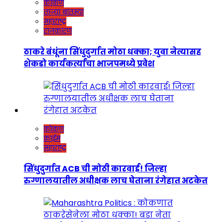
कोकण
ताज्या बातम्या
महाराष्ट्र
राजकारण
ठाकरे बंधूंना सिंधुदुर्गात मोठा धक्का; युवा नेत्यासह
शेकडो कार्यकर्त्यांचा भाजपमध्ये प्रवेश
कोकण
क्राईम
महाराष्ट्र
सिंधुदुर्गात ACB ची मोठी कारवाई! जिल्हा
रुग्णालयातील अधीक्षक लाच घेताना रंगेहात अटकेत