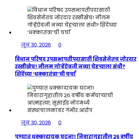
जून 30, 2026
0
विधान परिषद उपसभापतीपदासाठी शिवसेनेतच जोरदार
रस्सीखेच! नीलम गोऱ्हेंऐवजी नव्या चेहऱ्याला संधी?
शिंदेंच्या ‘धक्कातंत्रा’ची चर्चा
जून 30, 2026
0
पुण्यात धक्कादायक घटना! निवारागृहातील २६ वर्षीय