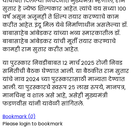
याबाबत दिलेल्या निवेदनात मुख्यमंत्री म्हणाले, राम
सुतार हे ज्येष्ठ शिल्पकार आहेत. त्यांचे वय सध्या १००
वर्ष असून अजूनही ते शिल्प तयार करण्याचे काम
करीत आहेत. इंदू मिल येथे निर्माणाधीन असलेल्या डॉ.
बाबासाहेब आंबेडकर यांच्या भव्य स्मारकातील डॉ.
बाबासाहेब आंबेडकर यांची मूर्ती तयार करण्याचे
कामही राम सुतार करीत आहेत.
या पुरस्कार निवडीबाबत १२ मार्च २०२५ रोजी निवड
समितीची बैठक घेण्यात आली. या बैठकीत राम सुतार
यांचे नाव २०२४ च्या पुरस्कारासाठी मान्यता देण्यात
आली. या पुरस्कारचे स्वरूप २५ लाख रुपये, मानपत्र,
मानचिन्ह व शाल असे आहे, असेही मुख्यमंत्री
फडणवीस यांनी यावेळी सांगितले.
Bookmark (
0
)
Please login to bookmark