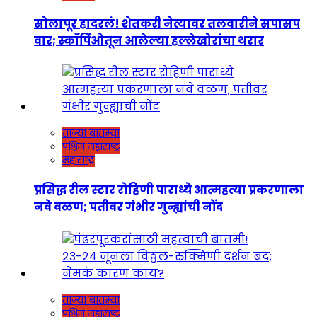
सोलापूर हादरलं! शेतकरी नेत्यावर तलवारीने सपासप
वार; स्कॉर्पिओतून आलेल्या हल्लेखोरांचा थरार
ताज्या बातम्या
पश्चिम महाराष्ट्र
महाराष्ट्र
प्रसिद्ध रील स्टार रोहिणी पाराध्ये आत्महत्या प्रकरणाला
नवे वळण; पतीवर गंभीर गुन्ह्यांची नोंद
ताज्या बातम्या
पश्चिम महाराष्ट्र