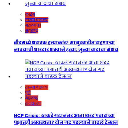
क्राईम
ताज्या बातम्या
मराठवाडा
महाराष्ट्र
बीडमध्ये थरारक हत्याकांड! सासुरवाडीत राहणाऱ्या
जावयाची धारदार शस्त्राने हत्या; जुन्या वादाचा संशय
ताज्या बातम्या
पुणे
महाराष्ट्र
राजकारण
NCP Crisis : ठाकरे गटानंतर आता शरद पवारांच्या
पक्षातही अस्वस्थता? दोन गट पडल्याने वाढलं टेन्शन