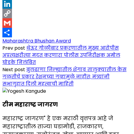
X
LinkedIn
Copy
Link
Gmail
Maharashtra Bhushan Award
Share
Prev post
थेऊर गोळीबार प्रकरणातील मुख्य आरोपीस
अप्रत्यक्षरीत्या मदत करणारा पोलीस उपनिरीक्षक अमोल
घोडके निलंबित
Next post
बुलढाणा जिल्ह्यातील शेगाव तालुक्यातील केस
गळतीचे प्रकार रेशनच्या गव्हामुळे नाहीत; मंत्र्यांनी
सभागृहात दिली महत्वाची माहिती
टीम महाराष्ट्र जागरण
महाराष्ट्र जागरण" हे एक मराठी वृत्तपत्र आहे जे
महाराष्ट्रातील ताज्या घडामोडी, राजकारण,