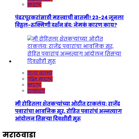
महाराष्ट्र
पंढरपूरकरांसाठी महत्त्वाची बातमी! २३-२४ जूनला
विठ्ठल-रुक्मिणी दर्शन बंद; नेमकं कारण काय?
ताज्या बातम्या
पश्चिम महाराष्ट्र
महाराष्ट्र
राजकारण
मी रोहितला शेतकऱ्यांच्या ओटीत टाकलंय; राजेंद्र
पवारांचा भावनिक सूर, रोहित पवारांचं अन्नत्याग
आंदोलन तिसऱ्या दिवशीही सुरू
मराठवाडा