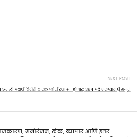
NEXT POST
त अंमली पदार्थ विरोधी टास्क फोर्स स्थापन होणार; ३६४ पदे भरण्यासही मंजुरी
, समाजकारण, मनोरंजन, खेळ, व्यापार आणि इतर