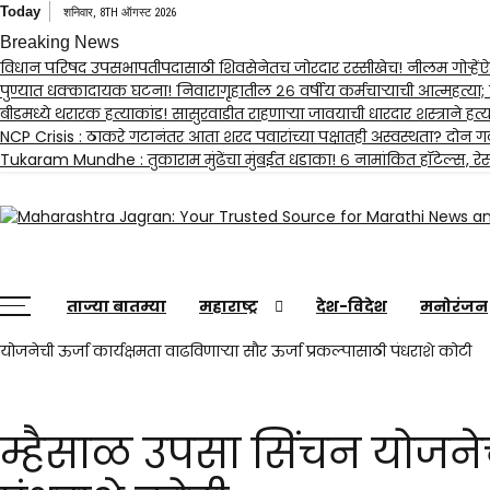
Skip
Today
शनिवार, 8TH ऑगस्ट 2026
to
Breaking News
content
विधान परिषद उपसभापतीपदासाठी शिवसेनेतच जोरदार रस्सीखेच! नीलम गोऱ्हेंऐवजी नव
पुण्यात धक्कादायक घटना! निवारागृहातील २६ वर्षीय कर्मचाऱ्याची आत्महत्या
बीडमध्ये थरारक हत्याकांड! सासुरवाडीत राहणाऱ्या जावयाची धारदार शस्त्राने हत्य
NCP Crisis : ठाकरे गटानंतर आता शरद पवारांच्या पक्षातही अस्वस्थता? दोन ग
Tukaram Mundhe : तुकाराम मुंढेंचा मुंबईत धडाका! ६ नामांकित हॉटेल्स, रेस
Maharashtra Jagran : Your Trusted Companion fo
ताज्या बातम्या
महाराष्ट्र
देश-विदेश
मनोरंजन
योजनेची ऊर्जा कार्यक्षमता वाढविणाऱ्या सौर ऊर्जा प्रकल्पासाठी पंधराशे कोटी
म्हैसाळ उपसा सिंचन योजनेची