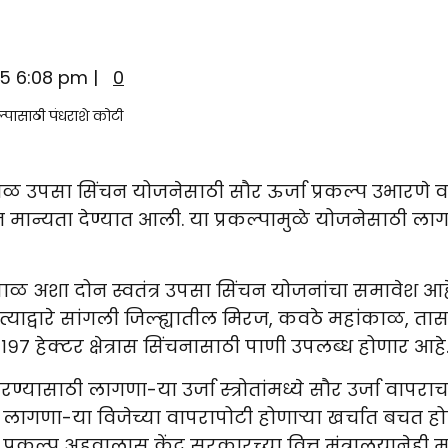
025 6:08 pm |
0
ळ उपसा सिंचन योजनेसाठी सौर ऊर्जा प्रकल्प उभारणे व 
त मान्यता देण्यात आली. या प्रकल्पामुळे योजनेसाठी लाग
ैसाळ अशा दोन स्वतंत्र उपसा सिंचन योजनांचा समावेश आह
 त्याद्वारे सांगली जिल्ह्यातील मिरज, कवठे महांकाळ, त
७ हेक्टर क्षेत्रास सिंचनासाठी पाणी उपलब्ध होणार आहे
करण्यासाठी लागणा-या उर्जा स्त्रोतांमध्ये सौर उर्जा वाप
 लागणा-या विजेच्या वापरापोटी होणाऱ्या खर्चात बचत होण
्रकल्प अहवालास केंद्र सरकारच्या वित्त मंत्रालयानेही म