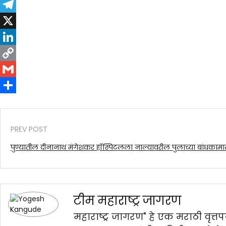
Twitter
Telegram
X
LinkedIn
Copy
Link
Gmail
Share
PREV POST
पुण्यातील दीनानाथ मंगेशकर हॉस्पिटलला नाल्यावरील पुलाच्या बांधकाम
टीम महाराष्ट्र जागरण
महाराष्ट्र जागरण" हे एक मराठी वृत्