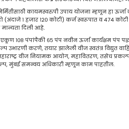
र्मितीसाठी कायमस्वरुपी उपाय योजना म्हणून हा ऊर्जा क
रो (अंदाजे १ हजार १२० कोटी) कर्ज स्वरूपात व ४७४ को
 मान्यता दिली आहे.
ल एकूण १०८ पंपांपैकी ६५ पंप नवीन ऊर्जा कार्यक्षम प
कल्प उभारणी करणे, तयार झालेली वीज स्वतंत्र विद्युत वाहिनी
 महाराष्ट्र वीज नियामक आयोग, महावितरण, तसेच प्रक
्रकल्प, मुंबई समन्वय अधिकारी म्हणून काम पाहतील.