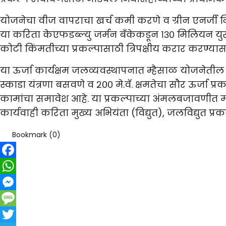
योजनेचा वीज वापराचा खर्च कमी करणे व ग्रीन एनर्जी नि
या करिता केएफडब्ल्यु जर्मन बँकेकडून १३० मिलियन यु
कोटी किंमतीच्या प्रकल्पासाठी त्रिपक्षीय करार करण्यास
या ऊर्जा कार्यक्षम जलव्यवस्थापनात म्हैसाळ योजनेती
स्काडा यंत्रणा बसवणे व २०० मे.वॅ. क्षमतेचा सौर ऊर्जा प्र
कामांचा समावेश आहे. या प्रकल्पाच्या अंमलबजावणीत
कार्यवाही करिता मुख्य अभियंता (विद्युत), जलविद्युत प
Bookmark (
0
)
Facebook
WhatsApp
Messenger
Message