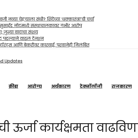
्या चेहऱ्याला संधी? शिंदेंच्या ‘धक्कातंत्रा’ची चर्चा
; सुसाईड नोटमध्ये संस्थाचालकावर गंभीर आरोप
ा; जुन्या वादाचा संशय
ट पडल्याने वाढलं टेन्शन
्टॉरंट्स आणि बेकरींवर कारवाई; परवानेही निलंबित
Maharashtra Jagran: Your Trusted Source for Marath
r the Latest News
क्रीडा
आरोग्य
अर्थकारण
टेक्नॉलॉजी
राजकारण
 ऊर्जा कार्यक्षमता वाढविणाऱ