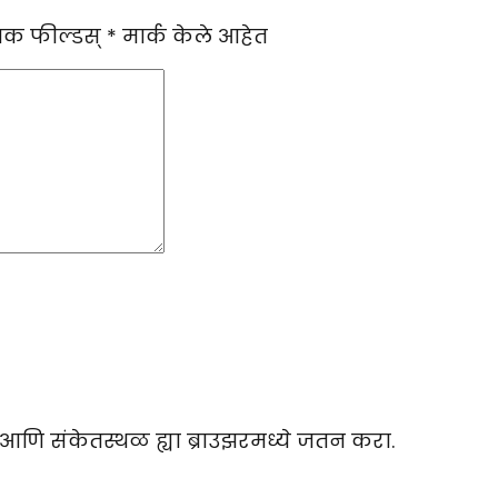
यक फील्डस्
*
मार्क केले आहेत
ल आणि संकेतस्थळ ह्या ब्राउझरमध्ये जतन करा.