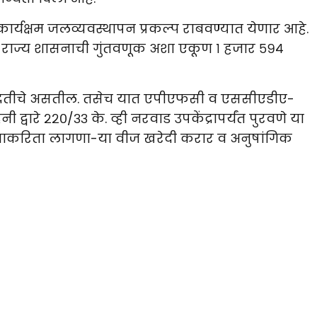
ार्यक्षम जलव्यवस्थापन प्रकल्प राबवण्यात येणार आहे.
टी राज्य शासनाची गुंतवणूक अशा एकूण १ हजार ५९४
ंप पद्धतीचे असतील. तसेच यात एपीएफसी व एससीएडीए-
 द्वारे २२०/३३ के. व्ही नरवाड उपकेंद्रापर्यंत पुरवणे या
ल्पाकरिता लागणा-या वीज खरेदी करार व अनुषांगिक