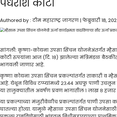
पंधराशे कोटी
Authored by : टीम महाराष्ट्र जागरण | फेब्रुवारी 18, 2
सांगली:
कृष्णा-कोयना उपसा सिंचन योजनेअंतर्गत म्हैसा
कोटी रुपयांना आज (दि. १८) झालेल्या मंत्रिमंडळ बैठकी
भागवली जाणार आहे.
कृष्णा कोयना उपसा सिंचन प्रकल्पांतर्गत ताकारी व म्ह
आहे. येथून विविध टप्प्यांमध्ये २३.४४ अघफू पाणी उचलून
या तालुक्यातील अवर्षण प्रवण भागातील १ लाख ८ हजार १९
या प्रकल्पाच्या मंजुरीवेळीच प्रकल्पांतर्गत पाणी उपसा 
घातल्या होत्या. यामुळे म्हैसाळ उपसा सिंचन योजनेसाठी
प्रकल्प राबविणेसाठी भांडवल निधीसहाय्याच्या प्राथमिक प