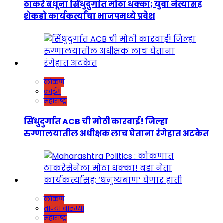
ठाकरे बंधूंना सिंधुदुर्गात मोठा धक्का; युवा नेत्यासह
शेकडो कार्यकर्त्यांचा भाजपमध्ये प्रवेश
कोकण
क्राईम
महाराष्ट्र
सिंधुदुर्गात ACB ची मोठी कारवाई! जिल्हा
रुग्णालयातील अधीक्षक लाच घेताना रंगेहात अटकेत
कोकण
ताज्या बातम्या
महाराष्ट्र