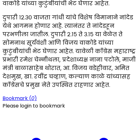
वाकोडे यांच्या कुटुंबीयांची भेट घेणार आहेत.
दुपारी १२.३० वाजता गांधी यांचे विशेष विमानाने नांदेड
येथे आगमन होणार आहे. त्यानंतर ते नांदेडहून
परभणीला जातील. दुपारी २.१५ ते ३.१५ या वेळेत ते
सोमनाथ सूर्यवंशी आणि विजय वाकोडे यांच्या
कुटुंबीयांची भेट घेणार आहेत. यावेळी काँग्रेस महाराष्ट्र
प्रभारी रमेश चेन्नीथला, प्रदेशाध्यक्ष नाना पटोले, माजी
मंत्री बाळासाहेब थोरात, आ. विजय वडेट्टीवार, अमित
देशमुख, खा. रवींद्र चव्हाण, कल्याण काळे यांच्यासह
काँग्रेसचे प्रमुख नेते उपस्थित राहणार आहेत.
Bookmark (
0
)
Please login to bookmark