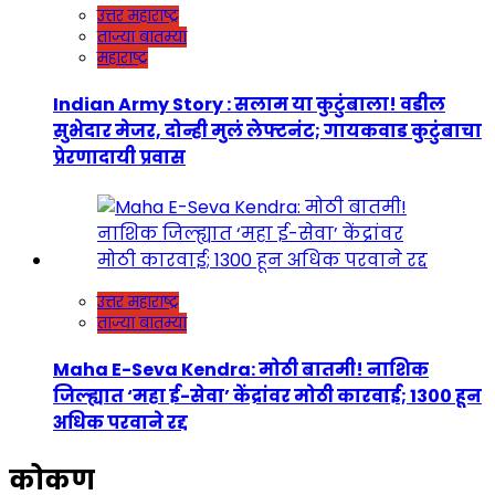
उत्तर महाराष्ट्र
ताज्या बातम्या
महाराष्ट्र
Indian Army Story : सलाम या कुटुंबाला! वडील
सुभेदार मेजर, दोन्ही मुलं लेफ्टनंट; गायकवाड कुटुंबाचा
प्रेरणादायी प्रवास
उत्तर महाराष्ट्र
ताज्या बातम्या
Maha E-Seva Kendra: मोठी बातमी! नाशिक
जिल्ह्यात ‘महा ई-सेवा’ केंद्रांवर मोठी कारवाई; 1300 हून
अधिक परवाने रद्द
कोकण