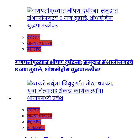
कोकण
ताज्या बातम्या
महाराष्ट्र
गणपतीपुळ्यात भीषण दुर्घटना; समुद्रात संभाजीनगरचे
८ जण बुडाले, शोधमोहीम युद्धपातळीवर
कोकण
ताज्या बातम्या
महाराष्ट्र
राजकारण