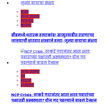
क्राईम
ताज्या बातम्या
मराठवाडा
महाराष्ट्र
बीडमध्ये थरारक हत्याकांड! सासुरवाडीत राहणाऱ्या
जावयाची धारदार शस्त्राने हत्या; जुन्या वादाचा संशय
ताज्या बातम्या
पुणे
महाराष्ट्र
राजकारण
NCP Crisis : ठाकरे गटानंतर आता शरद पवारांच्या
पक्षातही अस्वस्थता? दोन गट पडल्याने वाढलं टेन्शन