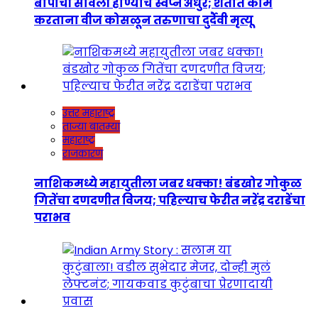
बापाची सावली होण्याचं स्वप्न अधुरं; शेतात काम
करताना वीज कोसळून तरुणाचा दुर्दैवी मृत्यू
उत्तर महाराष्ट्र
ताज्या बातम्या
महाराष्ट्र
राजकारण
नाशिकमध्ये महायुतीला जबर धक्का! बंडखोर गोकुळ
गितेंचा दणदणीत विजय; पहिल्याच फेरीत नरेंद्र दराडेंचा
पराभव