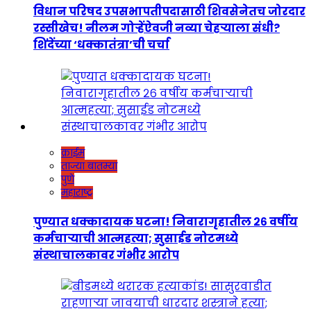
विधान परिषद उपसभापतीपदासाठी शिवसेनेतच जोरदार
रस्सीखेच! नीलम गोऱ्हेंऐवजी नव्या चेहऱ्याला संधी?
शिंदेंच्या ‘धक्कातंत्रा’ची चर्चा
क्राईम
ताज्या बातम्या
पुणे
महाराष्ट्र
पुण्यात धक्कादायक घटना! निवारागृहातील २६ वर्षीय
कर्मचाऱ्याची आत्महत्या; सुसाईड नोटमध्ये
संस्थाचालकावर गंभीर आरोप