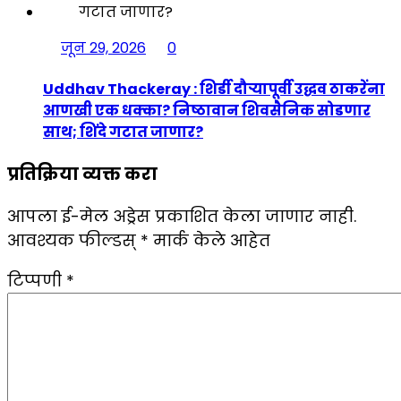
जून 29, 2026
0
Uddhav Thackeray : शिर्डी दौऱ्यापूर्वी उद्धव ठाकरेंना
आणखी एक धक्का? निष्ठावान शिवसैनिक सोडणार
साथ; शिंदे गटात जाणार?
प्रतिक्रिया व्यक्त करा
आपला ई-मेल अड्रेस प्रकाशित केला जाणार नाही.
आवश्यक फील्डस्
*
मार्क केले आहेत
टिप्पणी
*