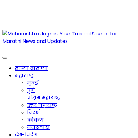
Maharashtra Jagran : Your Trusted Companion
for the Latest News
ताज्या बातम्या
महाराष्ट्र
मुंबई
पुणे
पश्चिम महाराष्ट्र
उत्तर महाराष्ट्र
विदर्भ
कोकण
मराठवाडा
देश-विदेश