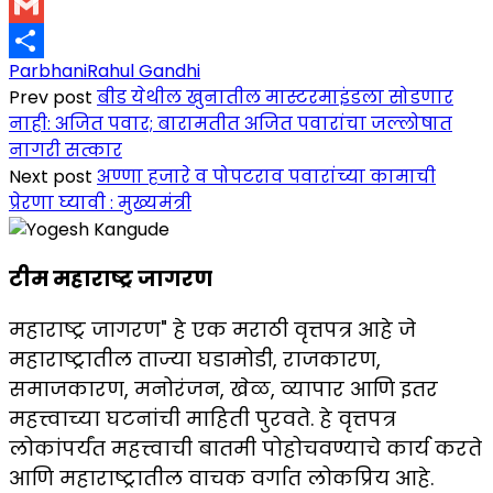
Copy
Link
Gmail
Parbhani
Rahul Gandhi
Share
Prev post
बीड येथील खुनातील मास्टरमाइंडला सोडणार
नाही: अजित पवार; बारामतीत अजित पवारांचा जल्लोषात
नागरी सत्कार
Next post
अण्णा हजारे व पोपटराव पवारांच्या कामाची
प्रेरणा घ्यावी : मुख्यमंत्री
टीम महाराष्ट्र जागरण
महाराष्ट्र जागरण" हे एक मराठी वृत्तपत्र आहे जे
महाराष्ट्रातील ताज्या घडामोडी, राजकारण,
समाजकारण, मनोरंजन, खेळ, व्यापार आणि इतर
महत्त्वाच्या घटनांची माहिती पुरवते. हे वृत्तपत्र
लोकांपर्यंत महत्त्वाची बातमी पोहोचवण्याचे कार्य करते
आणि महाराष्ट्रातील वाचक वर्गात लोकप्रिय आहे.