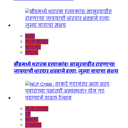
क्राईम
ताज्या बातम्या
मराठवाडा
महाराष्ट्र
बीडमध्ये थरारक हत्याकांड! सासुरवाडीत राहणाऱ्या
जावयाची धारदार शस्त्राने हत्या; जुन्या वादाचा संशय
ताज्या बातम्या
पुणे
महाराष्ट्र
राजकारण