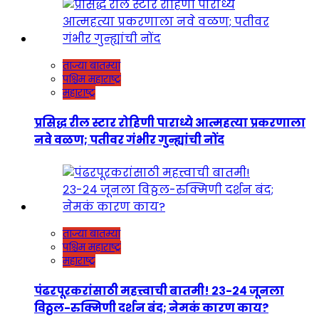
ताज्या बातम्या
पश्चिम महाराष्ट्र
महाराष्ट्र
प्रसिद्ध रील स्टार रोहिणी पाराध्ये आत्महत्या प्रकरणाला
नवे वळण; पतीवर गंभीर गुन्ह्यांची नोंद
ताज्या बातम्या
पश्चिम महाराष्ट्र
महाराष्ट्र
पंढरपूरकरांसाठी महत्त्वाची बातमी! २३-२४ जूनला
विठ्ठल-रुक्मिणी दर्शन बंद; नेमकं कारण काय?