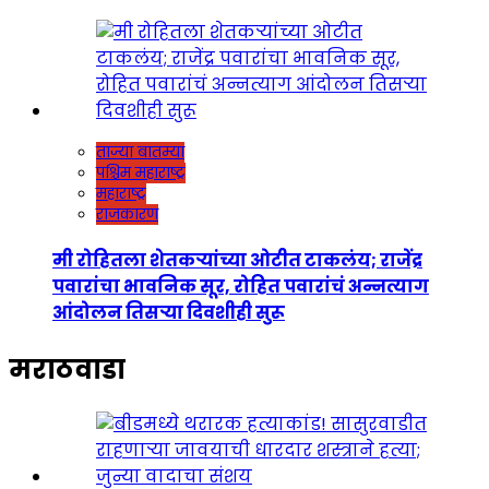
ताज्या बातम्या
पश्चिम महाराष्ट्र
महाराष्ट्र
राजकारण
मी रोहितला शेतकऱ्यांच्या ओटीत टाकलंय; राजेंद्र
पवारांचा भावनिक सूर, रोहित पवारांचं अन्नत्याग
आंदोलन तिसऱ्या दिवशीही सुरू
मराठवाडा