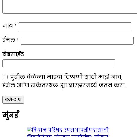
नाव
*
ईमेल
*
वेबसाईट
पुढील वेळेच्या माझ्या टिप्पणी साठी माझे नाव,
ईमेल आणि संकेतस्थळ ह्या ब्राउझरमध्ये जतन करा.
मुंबई