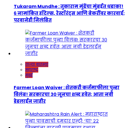
Tukaram Mundhe : तुकाराम मुंढेंचा मुंबईत धडाका!
६ नामांकित हॉटेल्स, रेस्टॉरंट्स आणि बेकरींवर कारवाई;
परवानेही निलंबित
ताज्या बातम्या
महाराष्ट्र
मुंबई
Farmer Loan Waiver : शेतकरी कर्जमाफीला पुन्हा
विलंब! सरकारचा ३० जूनचा शब्द हवेत; आता नवी
डेडलाईन जाहीर