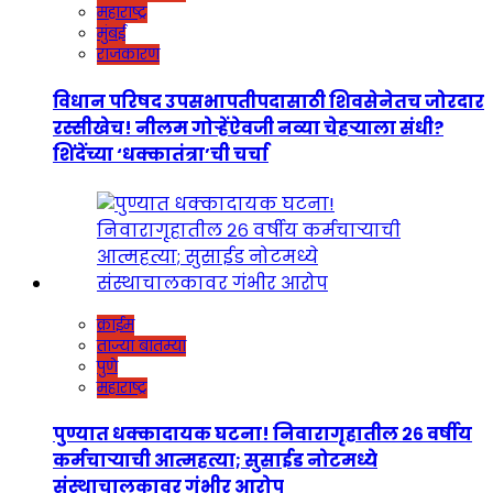
महाराष्ट्र
मुंबई
राजकारण
विधान परिषद उपसभापतीपदासाठी शिवसेनेतच जोरदार
रस्सीखेच! नीलम गोऱ्हेंऐवजी नव्या चेहऱ्याला संधी?
शिंदेंच्या ‘धक्कातंत्रा’ची चर्चा
क्राईम
ताज्या बातम्या
पुणे
महाराष्ट्र
पुण्यात धक्कादायक घटना! निवारागृहातील २६ वर्षीय
कर्मचाऱ्याची आत्महत्या; सुसाईड नोटमध्ये
संस्थाचालकावर गंभीर आरोप