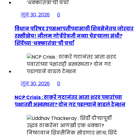
जून 30, 2026
0
विधान परिषद उपसभापतीपदासाठी शिवसेनेतच जोरदार
रस्सीखेच! नीलम गोऱ्हेंऐवजी नव्या चेहऱ्याला संधी?
शिंदेंच्या ‘धक्कातंत्रा’ची चर्चा
जून 30, 2026
0
NCP Crisis : ठाकरे गटानंतर आता शरद पवारांच्या
पक्षातही अस्वस्थता? दोन गट पडल्याने वाढलं टेन्शन