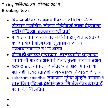
Skip
Today
शनिवार, 8th ऑगस्ट 2026
to
Breaking News
content
विधान परिषद उपसभापतीपदासाठी शिवसेनेतच
जोरदार रस्सीखेच! नीलम गोऱ्हेंऐवजी नव्या चेहऱ्याला
संधी? शिंदेंच्या ‘धक्कातंत्रा’ची चर्चा
पुण्यात धक्कादायक घटना! निवारागृहातील २६ वर्षीय
कर्मचाऱ्याची आत्महत्या; सुसाईड नोटमध्ये
संस्थाचालकावर गंभीर आरोप
बीडमध्ये थरारक हत्याकांड! सासुरवाडीत राहणाऱ्या
जावयाची धारदार शस्त्राने हत्या; जुन्या वादाचा संशय
NCP Crisis : ठाकरे गटानंतर आता शरद पवारांच्या
पक्षातही अस्वस्थता? दोन गट पडल्याने वाढलं टेन्शन
Tukaram Mundhe : तुकाराम मुंढेंचा मुंबईत धडाका! ६
नामांकित हॉटेल्स, रेस्टॉरंट्स आणि बेकरींवर कारवाई;
परवानेही निलंबित