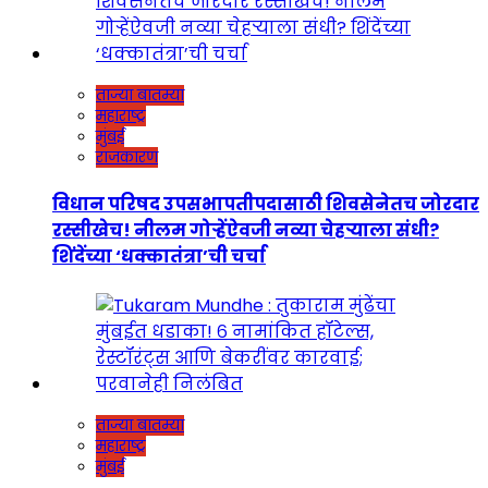
ताज्या बातम्या
महाराष्ट्र
मुंबई
राजकारण
विधान परिषद उपसभापतीपदासाठी शिवसेनेतच जोरदार
रस्सीखेच! नीलम गोऱ्हेंऐवजी नव्या चेहऱ्याला संधी?
शिंदेंच्या ‘धक्कातंत्रा’ची चर्चा
ताज्या बातम्या
महाराष्ट्र
मुंबई