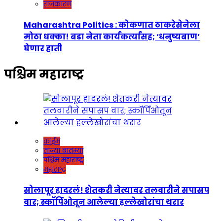
राजकारण
Maharashtra Politics : कोकणात ठाकरेसेनेला
मोठा धक्का! बडा नेता कार्यकर्त्यांसह; ‘धनुष्यबाण’
घेणार हाती
पश्चिम महाराष्ट्र
क्राईम
ताज्या बातम्या
पश्चिम महाराष्ट्र
महाराष्ट्र
सोलापूर हादरलं! शेतकरी नेत्यावर तलवारीने सपासप
वार; स्कॉर्पिओतून आलेल्या हल्लेखोरांचा थरार