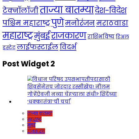
ताज्या बातम्या
देश-विदेश
टेक्नॉलॉजी
पुणे
मनोरंजन
पश्चिम महाराष्ट्र
मराठवाडा
महाराष्ट्र
राजकारण
मुंबई
राशिभविष्य
रिअल
लाईफस्टाईल
विदर्भ
इस्टेट
Post Widget 2
ताज्या बातम्या
महाराष्ट्र
मुंबई
राजकारण