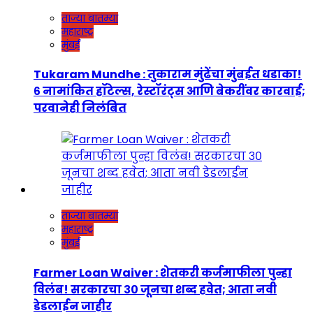
ताज्या बातम्या
महाराष्ट्र
मुंबई
Tukaram Mundhe : तुकाराम मुंढेंचा मुंबईत धडाका!
६ नामांकित हॉटेल्स, रेस्टॉरंट्स आणि बेकरींवर कारवाई;
परवानेही निलंबित
ताज्या बातम्या
महाराष्ट्र
मुंबई
Farmer Loan Waiver : शेतकरी कर्जमाफीला पुन्हा
विलंब! सरकारचा ३० जूनचा शब्द हवेत; आता नवी
डेडलाईन जाहीर