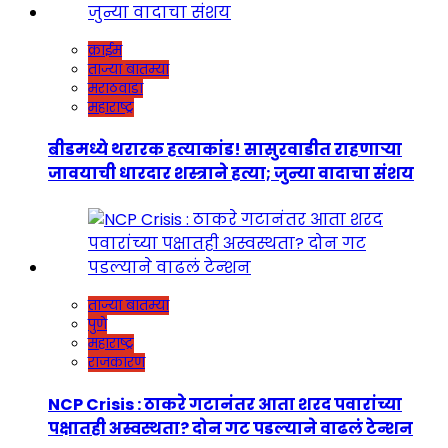
क्राईम
ताज्या बातम्या
मराठवाडा
महाराष्ट्र
बीडमध्ये थरारक हत्याकांड! सासुरवाडीत राहणाऱ्या
जावयाची धारदार शस्त्राने हत्या; जुन्या वादाचा संशय
ताज्या बातम्या
पुणे
महाराष्ट्र
राजकारण
NCP Crisis : ठाकरे गटानंतर आता शरद पवारांच्या
पक्षातही अस्वस्थता? दोन गट पडल्याने वाढलं टेन्शन