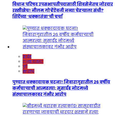
विधान परिषद उपसभापतीपदासाठी शिवसेनेतच जोरदार
रस्सीखेच! नीलम गोऱ्हेंऐवजी नव्या चेहऱ्याला संधी?
शिंदेंच्या ‘धक्कातंत्रा’ची चर्चा
क्राईम
ताज्या बातम्या
पुणे
महाराष्ट्र
पुण्यात धक्कादायक घटना! निवारागृहातील २६ वर्षीय
कर्मचाऱ्याची आत्महत्या; सुसाईड नोटमध्ये
संस्थाचालकावर गंभीर आरोप