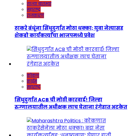
ताज्या बातम्या
महाराष्ट्र
राजकारण
ठाकरे बंधूंना सिंधुदुर्गात मोठा धक्का; युवा नेत्यासह
शेकडो कार्यकर्त्यांचा भाजपमध्ये प्रवेश
कोकण
क्राईम
महाराष्ट्र
सिंधुदुर्गात ACB ची मोठी कारवाई! जिल्हा
रुग्णालयातील अधीक्षक लाच घेताना रंगेहात अटकेत