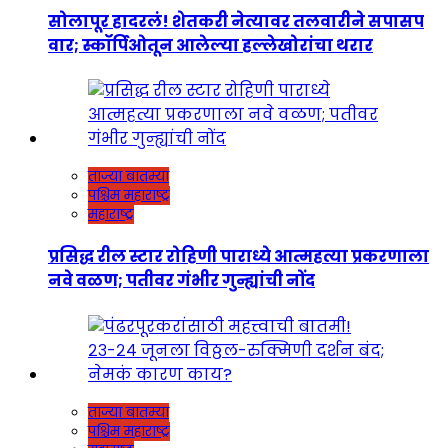
सोलापूर हादरलं! शेतकरी नेत्यावर तलवारीने सपासप
वार; स्कॉर्पिओतून आलेल्या हल्लेखोरांचा थरार
ताज्या बातम्या
पश्चिम महाराष्ट्र
महाराष्ट्र
प्रसिद्ध रील स्टार रोहिणी पाराध्ये आत्महत्या प्रकरणाला
नवे वळण; पतीवर गंभीर गुन्ह्यांची नोंद
ताज्या बातम्या
पश्चिम महाराष्ट्र