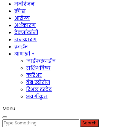
मनोरंजन
क्रीडा
आरोग्य
अर्थकारण
टेक्नॉलॉजी
राजकारण
क्राईम
आणखी +
लाईफस्टाईल
राशिभविष्य
करिअर
वेब स्टोरीज
रिअल इस्टेट
अवर्गीकृत
Menu
Search
for: