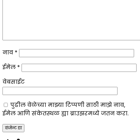
नाव
*
ईमेल
*
वेबसाईट
पुढील वेळेच्या माझ्या टिप्पणी साठी माझे नाव,
ईमेल आणि संकेतस्थळ ह्या ब्राउझरमध्ये जतन करा.