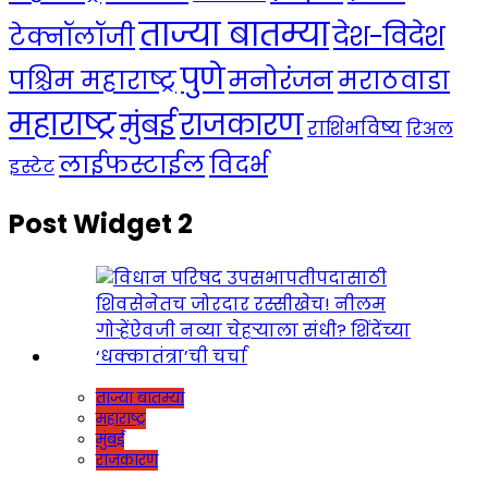
ताज्या बातम्या
देश-विदेश
टेक्नॉलॉजी
पुणे
मनोरंजन
पश्चिम महाराष्ट्र
मराठवाडा
महाराष्ट्र
राजकारण
मुंबई
राशिभविष्य
रिअल
लाईफस्टाईल
विदर्भ
इस्टेट
Post Widget 2
ताज्या बातम्या
महाराष्ट्र
मुंबई
राजकारण