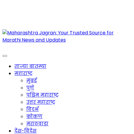
Maharashtra Jagran : Your Trusted Companion
for the Latest News
ताज्या बातम्या
महाराष्ट्र
मुंबई
पुणे
पश्चिम महाराष्ट्र
उत्तर महाराष्ट्र
विदर्भ
कोकण
मराठवाडा
देश-विदेश