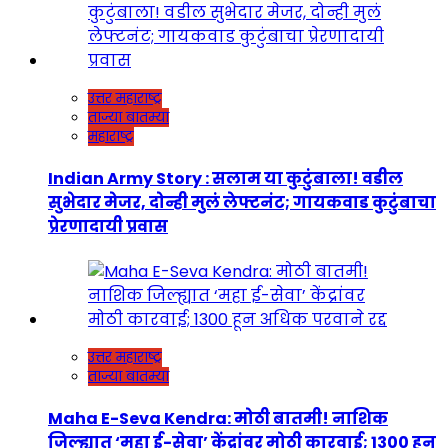
उत्तर महाराष्ट्र
ताज्या बातम्या
महाराष्ट्र
Indian Army Story : सलाम या कुटुंबाला! वडील
सुभेदार मेजर, दोन्ही मुलं लेफ्टनंट; गायकवाड कुटुंबाचा
प्रेरणादायी प्रवास
उत्तर महाराष्ट्र
ताज्या बातम्या
Maha E-Seva Kendra: मोठी बातमी! नाशिक
जिल्ह्यात ‘महा ई-सेवा’ केंद्रांवर मोठी कारवाई; 1300 हून