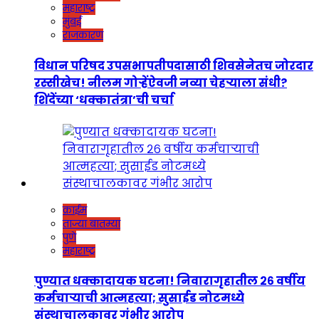
महाराष्ट्र
मुंबई
राजकारण
विधान परिषद उपसभापतीपदासाठी शिवसेनेतच जोरदार
रस्सीखेच! नीलम गोऱ्हेंऐवजी नव्या चेहऱ्याला संधी?
शिंदेंच्या ‘धक्कातंत्रा’ची चर्चा
क्राईम
ताज्या बातम्या
पुणे
महाराष्ट्र
पुण्यात धक्कादायक घटना! निवारागृहातील २६ वर्षीय
कर्मचाऱ्याची आत्महत्या; सुसाईड नोटमध्ये
संस्थाचालकावर गंभीर आरोप