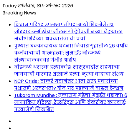
Skip
Today
शनिवार, 8th ऑगस्ट 2026
to
Breaking News
content
विधान परिषद उपसभापतीपदासाठी शिवसेनेतच
जोरदार रस्सीखेच! नीलम गोऱ्हेंऐवजी नव्या चेहऱ्याला
संधी? शिंदेंच्या ‘धक्कातंत्रा’ची चर्चा
पुण्यात धक्कादायक घटना! निवारागृहातील २६ वर्षीय
कर्मचाऱ्याची आत्महत्या; सुसाईड नोटमध्ये
संस्थाचालकावर गंभीर आरोप
बीडमध्ये थरारक हत्याकांड! सासुरवाडीत राहणाऱ्या
जावयाची धारदार शस्त्राने हत्या; जुन्या वादाचा संशय
NCP Crisis : ठाकरे गटानंतर आता शरद पवारांच्या
पक्षातही अस्वस्थता? दोन गट पडल्याने वाढलं टेन्शन
Tukaram Mundhe : तुकाराम मुंढेंचा मुंबईत धडाका! ६
नामांकित हॉटेल्स, रेस्टॉरंट्स आणि बेकरींवर कारवाई;
परवानेही निलंबित