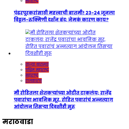
महाराष्ट्र
पंढरपूरकरांसाठी महत्त्वाची बातमी! २३-२४ जूनला
विठ्ठल-रुक्मिणी दर्शन बंद; नेमकं कारण काय?
ताज्या बातम्या
पश्चिम महाराष्ट्र
महाराष्ट्र
राजकारण
मी रोहितला शेतकऱ्यांच्या ओटीत टाकलंय; राजेंद्र
पवारांचा भावनिक सूर, रोहित पवारांचं अन्नत्याग
आंदोलन तिसऱ्या दिवशीही सुरू
मराठवाडा