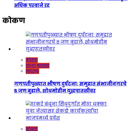
अधिक परवाने रद्द
कोकण
कोकण
ताज्या बातम्या
महाराष्ट्र
गणपतीपुळ्यात भीषण दुर्घटना; समुद्रात संभाजीनगरचे
८ जण बुडाले, शोधमोहीम युद्धपातळीवर
कोकण