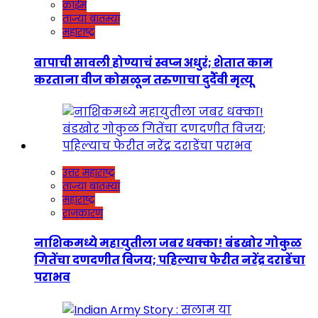
क्राईम
ताज्या बातम्या
महाराष्ट्र
बापाची सावली होण्याचं स्वप्न अधुरं; शेतात काम
करताना वीज कोसळून तरुणाचा दुर्दैवी मृत्यू
उत्तर महाराष्ट्र
ताज्या बातम्या
महाराष्ट्र
राजकारण
नाशिकमध्ये महायुतीला जबर धक्का! बंडखोर गोकुळ
गितेंचा दणदणीत विजय; पहिल्याच फेरीत नरेंद्र दराडेंचा
पराभव