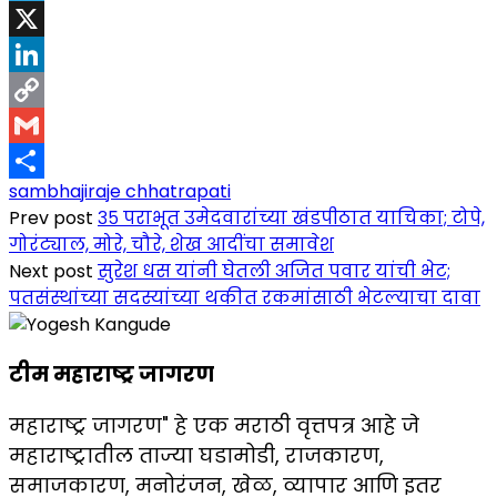
Telegram
X
LinkedIn
Copy
Link
Gmail
sambhajiraje chhatrapati
Share
Prev post
३५ पराभूत उमेदवारांच्या खंडपीठात याचिका; टोपे,
गोरंट्याल, मोरे, चौरे, शेख आदींचा समावेश
Next post
सुरेश धस यांनी घेतली अजित पवार यांची भेट;
पतसंस्थांच्या सदस्यांच्या थकीत रकमांसाठी भेटल्याचा दावा
टीम महाराष्ट्र जागरण
महाराष्ट्र जागरण" हे एक मराठी वृत्तपत्र आहे जे
महाराष्ट्रातील ताज्या घडामोडी, राजकारण,
समाजकारण, मनोरंजन, खेळ, व्यापार आणि इतर