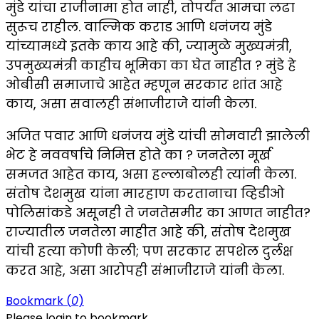
मुंडे यांचा राजीनामा होत नाही, तोपर्यंत आमचा लढा
सुरूच राहील. वाल्मिक कराड आणि धनंजय मुंडे
यांच्यामध्ये इतके काय आहे की, ज्यामुळे मुख्यमंत्री,
उपमुख्यमंत्री काहीच भूमिका का घेत नाहीत ? मुंडे हे
ओबीसी समाजाचे आहेत म्हणून सरकार शांत आहे
काय, असा सवालही संभाजीराजे यांनी केला.
अजित पवार आणि धनंजय मुंडे यांची सोमवारी झालेली
भेट हे नववर्षाचे निमित्त होते का ? जनतेला मूर्ख
समजत आहेत काय, असा हल्लाबोलही त्यांनी केला.
संतोष देशमुख यांना मारहाण करतानाचा व्हिडीओ
पोलिसांकडे असूनही ते जनतेसमीर का आणत नाहीत?
राज्यातील जनतेला माहीत आहे की, संतोष देशमुख
यांची हत्या कोणी केली; पण सरकार सपशेल दुर्लक्ष
करत आहे, असा आरोपही संभाजीराजे यांनी केला.
Bookmark (
0
)
Please login to bookmark