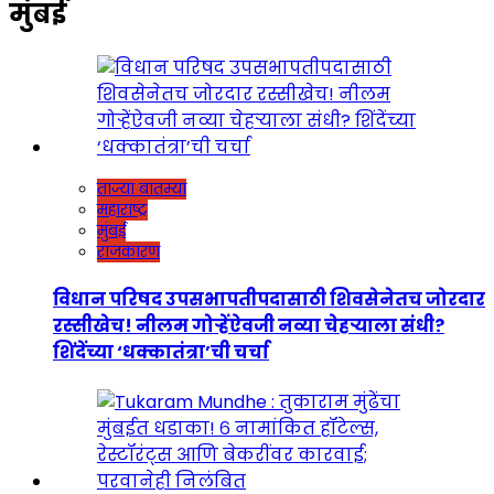
मुंबई
ताज्या बातम्या
महाराष्ट्र
मुंबई
राजकारण
विधान परिषद उपसभापतीपदासाठी शिवसेनेतच जोरदार
रस्सीखेच! नीलम गोऱ्हेंऐवजी नव्या चेहऱ्याला संधी?
शिंदेंच्या ‘धक्कातंत्रा’ची चर्चा