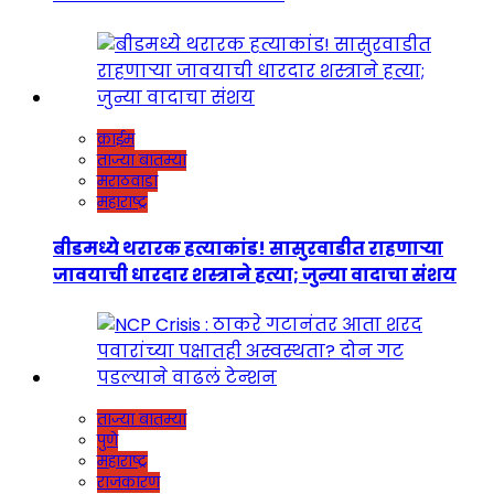
क्राईम
ताज्या बातम्या
मराठवाडा
महाराष्ट्र
बीडमध्ये थरारक हत्याकांड! सासुरवाडीत राहणाऱ्या
जावयाची धारदार शस्त्राने हत्या; जुन्या वादाचा संशय
ताज्या बातम्या
पुणे
महाराष्ट्र
राजकारण