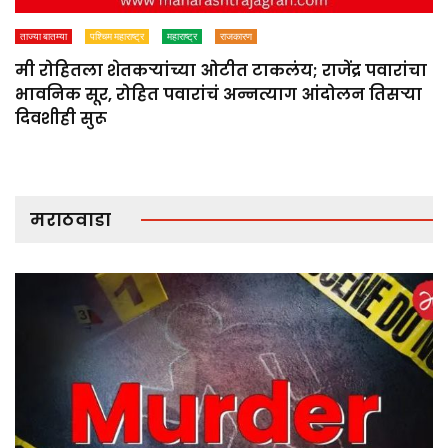
ताज्या बातम्या
पश्चिम महाराष्ट्र
महाराष्ट्र
राजकारण
मी रोहितला शेतकऱ्यांच्या ओटीत टाकलंय; राजेंद्र पवारांचा
भावनिक सूर, रोहित पवारांचं अन्नत्याग आंदोलन तिसऱ्या
दिवशीही सुरू
मराठवाडा