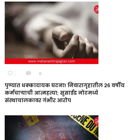
0
पुण्यात धक्कादायक घटना! निवारागृहातील २६ वर्षीय
कर्मचाऱ्याची आत्महत्या; सुसाईड नोटमध्ये
संस्थाचालकावर गंभीर आरोप