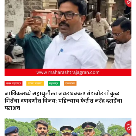
उत्तर महाराष्ट्र
ताज्या बातम्या
महाराष्ट्र
राजकारण
नाशिकमध्ये महायुतीला जबर धक्का! बंडखोर गोकुळ
गितेंचा दणदणीत विजय; पहिल्याच फेरीत नरेंद्र दराडेंचा
पराभव