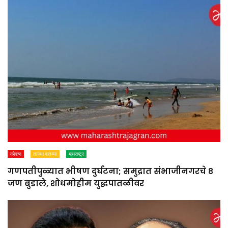
कोकण
ताज्या बातम्या
महाराष्ट्र
गणपतीपुळ्यात भीषण दुर्घटना; समुद्रात संभाजीनगरचे ८
जण बुडाले, शोधमोहीम युद्धपातळीवर