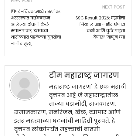
PREV POST
NEXT POST
पिंपरी-चिंचवडमध्ये तरुणीवर
भररस्त्यात बाईकवरून
SSC Result 2025: दहावीचा
आलेल्या दोघांनी केले
निकाल उद्या जाहीर होणार!
सपासप वार; रक्ताच्या
कधी आणि कुठे पाहता
थारोळ्यात पडलेल्या युवतीचा
येणार? जाणून घ्या
जागीच मृत्यू
टीम महाराष्ट्र जागरण
महाराष्ट्र जागरण" हे एक मराठी
वृत्तपत्र आहे जे महाराष्ट्रातील
ताज्या घडामोडी, राजकारण,
समाजकारण, मनोरंजन, खेळ, व्यापार आणि
इतर महत्त्वाच्या घटनांची माहिती पुरवते. हे
वृत्तपत्र लोकांपर्यंत महत्त्वाची बातमी