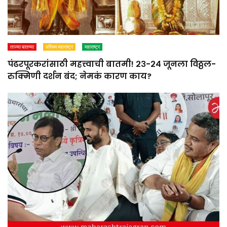
ताज्या बातम्या
पश्चिम महाराष्ट्र
महाराष्ट्र
पंढरपूरकरांसाठी महत्त्वाची बातमी! २३-२४ जूनला विठ्ठल-
रुक्मिणी दर्शन बंद; नेमकं कारण काय?