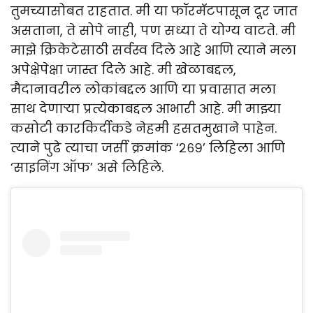
तुमच्यासोबत राहतात. मी या फॉरमॅटपासून दूर जात
असताना, ते सोपे नाही, पण सध्या ते योग्य वाटते. मी
माझे क्रिकेटेसाठी सर्वस्व दिले आहे आणि त्याने मला
अपेक्षेपेक्षा जास्त दिले आहे. मी खेळाबद्दल,
मैदानावरील लोकांबद्दल आणि या प्रवासात मला
साथ देणाऱ्या प्रत्येकाबद्दल आभारी आहे. मी माझ्या
कसोटी कारकिर्दीकडे नेहमी हसतमुखाने पाहेन.
त्याने पुढे त्याचा जर्सी क्रमांक ‘२६९’ लिहिला आणि
‘साइनिंग ऑफ’ असे लिहिले.