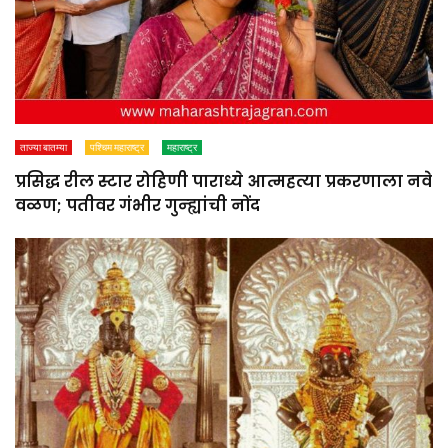
ताज्या बातम्या
पश्चिम महाराष्ट्र
महाराष्ट्र
प्रसिद्ध रील स्टार रोहिणी पाराध्ये आत्महत्या प्रकरणाला नवे
वळण; पतीवर गंभीर गुन्ह्यांची नोंद