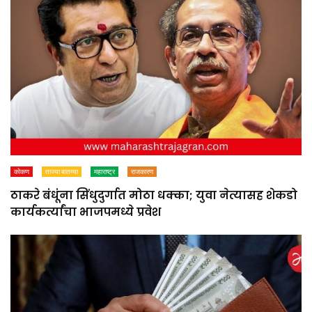
कोकण
ताज्या बातम्या
महाराष्ट्र
राजकारण
ठाकरे बंधूंना सिंधुदुर्गात मोठा धक्का; युवा नेत्यासह शेकडो
कार्यकर्त्यांचा भाजपमध्ये प्रवेश