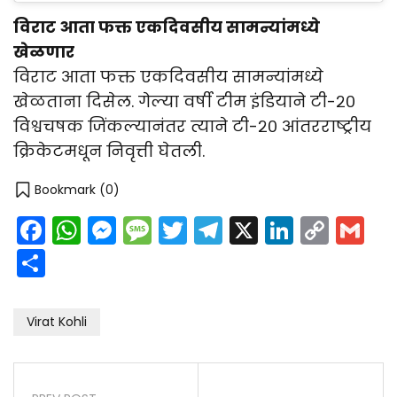
विराट आता फक्त एकदिवसीय सामन्यांमध्ये
खेळणार
विराट आता फक्त एकदिवसीय सामन्यांमध्ये
खेळताना दिसेल. गेल्या वर्षी टीम इंडियाने टी-२०
विश्वचषक जिंकल्यानंतर त्याने टी-२० आंतरराष्ट्रीय
क्रिकेटमधून निवृत्ती घेतली.
Bookmark (
0
)
Facebook
WhatsApp
Messenger
Message
Twitter
Telegram
X
LinkedI
Cop
G
Link
Share
Virat Kohli