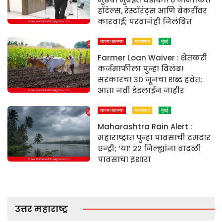
हॉटेल्स, रेस्टॉरंट्स आणि बेकरींवर
कारवाई; परवानेही निलंबित
ताज्या बातम्या
महाराष्ट्र
मुंबई
Farmer Loan Waiver : शेतकरी
कर्जमाफीला पुन्हा विलंब!
सरकारचा ३० जूनचा शब्द हवेत;
आता नवी डेडलाईन जाहीर
ताज्या बातम्या
महाराष्ट्र
मुंबई
Maharashtra Rain Alert :
महाराष्ट्रात पुन्हा पावसाची दमदार
एन्ट्री; ‘या’ २२ जिल्ह्यांना वादळी
पावसाचा इशारा
उत्तर महाराष्ट्र