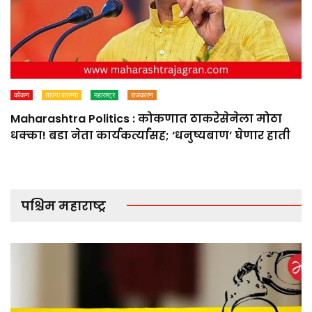
कोकण
ताज्या बातम्या
महाराष्ट्र
राजकारण
Maharashtra Politics : कोकणात ठाकरेसेनेला मोठा
धक्का! बडा नेता कार्यकर्त्यांसह; ‘धनुष्यबाण’ घेणार हाती
पश्चिम महाराष्ट्र