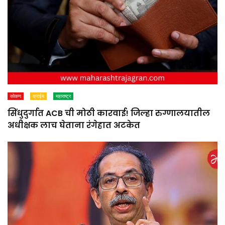
कोकण
क्राईम
महाराष्ट्र
सिंधुदुर्गात ACB ची मोठी कारवाई! जिल्हा रुग्णालयातील
अधीक्षक लाच घेताना रंगेहात अटकेत