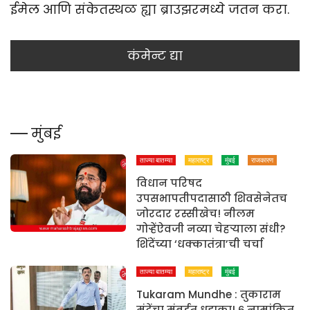
ईमेल आणि संकेतस्थळ ह्या ब्राउझरमध्ये जतन करा.
मुंबई
ताज्या बातम्या
महाराष्ट्र
मुंबई
राजकारण
विधान परिषद
उपसभापतीपदासाठी शिवसेनेतच
जोरदार रस्सीखेच! नीलम
गोऱ्हेंऐवजी नव्या चेहऱ्याला संधी?
शिंदेंच्या ‘धक्कातंत्रा’ची चर्चा
ताज्या बातम्या
महाराष्ट्र
मुंबई
Tukaram Mundhe : तुकाराम
मुंढेंचा मुंबईत धडाका! ६ नामांकित