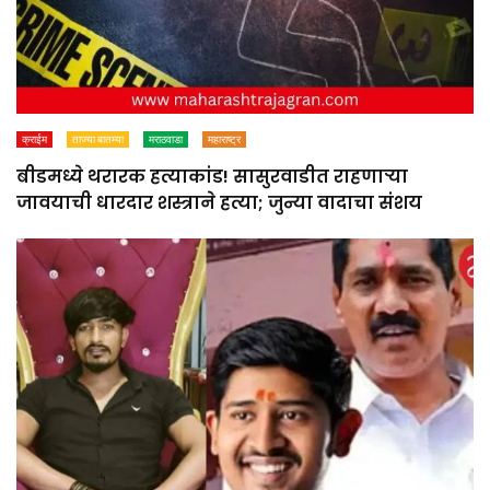
क्राईम
ताज्या बातम्या
मराठवाडा
महाराष्ट्र
बीडमध्ये थरारक हत्याकांड! सासुरवाडीत राहणाऱ्या
जावयाची धारदार शस्त्राने हत्या; जुन्या वादाचा संशय