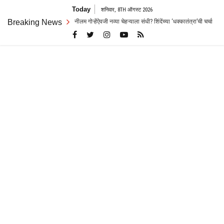
Skip
Today
शनिवार, 8TH ऑगस्ट 2026
to
ोऱ्हेंऐवजी नव्या चेहऱ्याला संधी? शिंदेंच्या ‘धक्कातंत्रा’ची चर्चा
Breaking News
पुण्यात धक्कादायक घ
content