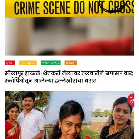
क्राईम
ताज्या बातम्या
पश्चिम महाराष्ट्र
महाराष्ट्र
सोलापूर हादरलं! शेतकरी नेत्यावर तलवारीने सपासप वार;
स्कॉर्पिओतून आलेल्या हल्लेखोरांचा थरार