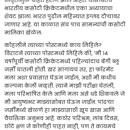
निवृत्तीमुळे चाहते हैराण झाले आहेत. यासोबतच
भारतीय कसोटी क्रिकेटमधील एका अध्यायाचा
शेवट झाला. भारत पुढील महिन्यात इंग्लंड दौऱ्यावर
जाणार आहे. या काळात संघ पाच सामन्यांची कसोटी
मालिका खेळेल.
कोहलीने त्याच्या पोस्टमध्ये काय लिहिले?
विराटने त्याच्या पोस्टमध्ये लिहिले की, ‘मी १४
वर्षांपूर्वी कसोटी क्रिकेटमध्ये पहिल्यांदाच बॅगी ब्लू
जर्सी घातली होती. खरं सांगायचं तर, हा फॉरमॅट
मला अशा प्रवासात घेऊन जाईल, अशी मी कधीच
कल्पना केली नव्हती. त्याने माझी परीक्षा घेतली,
मला परिभाषित केले आणि मला असे धडे शिकवले जे
मी आयुष्यभर माझ्यासोबत घेऊन जाईन. पांढऱ्या
जर्सीमध्ये खेळणे हा माझ्यासाठी खूप खास आणि
वैयक्तिक अनुभव आहे. कठोर परिश्रम, लांब दिवस,
छोटे क्षण जे कोणीही पाहत नाही, पण ते कायमचे