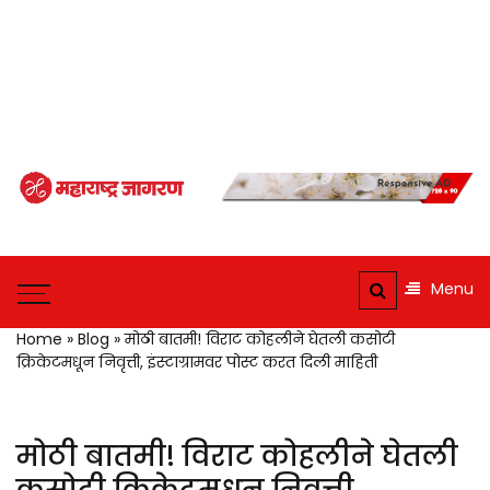
Maharashtra
Jagran: Your
Maharashtra
Trusted
Jagran : Your
Menu
Source for
Trusted
Companion for the
Marathi
Home
»
Blog
»
मोठी बातमी! विराट कोहलीने घेतली कसोटी
Latest News
क्रिकेटमधून निवृत्ती, इंस्टाग्रामवर पोस्ट करत दिली माहिती
News and
Updates
मोठी बातमी! विराट कोहलीने घेतली