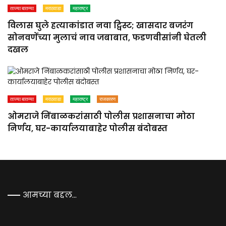
ताज्या बातम्या
मराठवाडा
महाराष्ट्र
विलास घुले हत्याकांडात नवा ट्विस्ट; खासदार बजरंग
सोनवणेंच्या मुलाचं नाव जबाबात, फडणवीसांनी घेतली
दखल
ताज्या बातम्या
मराठवाडा
महाराष्ट्र
राजकारण
ओमराजे निंबाळकरांसाठी पोलीस प्रशासनाचा मोठा
निर्णय, घर-कार्यालयाबाहेर पोलीस बंदोबस्त
आमच्या बद्दल…