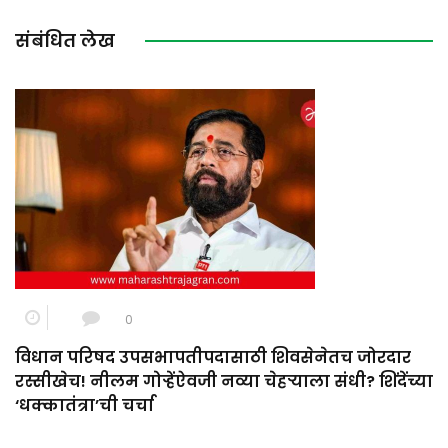
संबंधित लेख
0
विधान परिषद उपसभापतीपदासाठी शिवसेनेतच जोरदार
रस्सीखेच! नीलम गोऱ्हेंऐवजी नव्या चेहऱ्याला संधी? शिंदेंच्या
‘धक्कातंत्रा’ची चर्चा