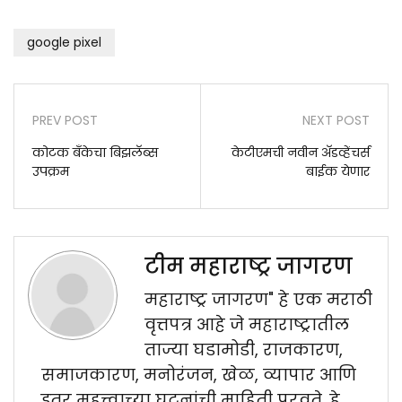
google pixel
PREV POST
NEXT POST
कोटक बँकेचा बिझलॅब्स
केटीएमची नवीन अ‍ॅडव्हेंचर्स
उपक्रम
बाईक येणार
टीम महाराष्ट्र जागरण
महाराष्ट्र जागरण" हे एक मराठी
वृत्तपत्र आहे जे महाराष्ट्रातील
ताज्या घडामोडी, राजकारण,
समाजकारण, मनोरंजन, खेळ, व्यापार आणि
इतर महत्त्वाच्या घटनांची माहिती पुरवते. हे