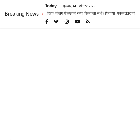
Skip
Today
गुरूवार, 6TH ऑगस्ट 2026
to
च जोरदार रस्सीखेच! नीलम गोऱ्हेंऐवजी नव्या चेहऱ्याला संधी? शिंदेंच्या ‘धक्कातंत्रा’ची चर्चा
Breaking News
content