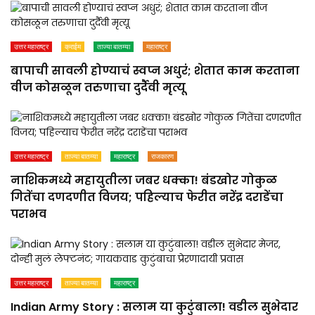
उत्तर महाराष्ट्र
क्राईम
ताज्या बातम्या
महाराष्ट्र
बापाची सावली होण्याचं स्वप्न अधुरं; शेतात काम करताना
वीज कोसळून तरुणाचा दुर्दैवी मृत्यू
उत्तर महाराष्ट्र
ताज्या बातम्या
महाराष्ट्र
राजकारण
नाशिकमध्ये महायुतीला जबर धक्का! बंडखोर गोकुळ
गितेंचा दणदणीत विजय; पहिल्याच फेरीत नरेंद्र दराडेंचा
पराभव
उत्तर महाराष्ट्र
ताज्या बातम्या
महाराष्ट्र
Indian Army Story : सलाम या कुटुंबाला! वडील सुभेदार