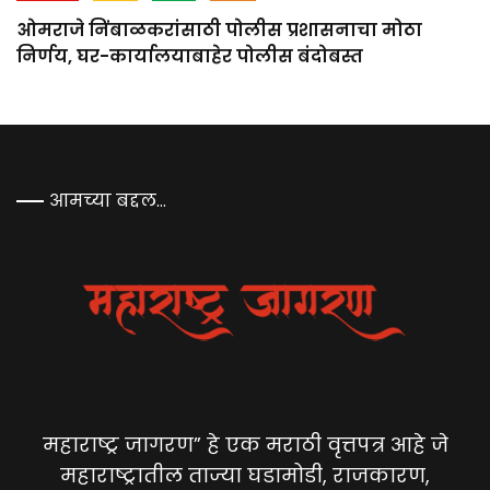
ओमराजे निंबाळकरांसाठी पोलीस प्रशासनाचा मोठा
निर्णय, घर-कार्यालयाबाहेर पोलीस बंदोबस्त
आमच्या बद्दल…
महाराष्ट्र जागरण” हे एक मराठी वृत्तपत्र आहे जे
महाराष्ट्रातील ताज्या घडामोडी, राजकारण,