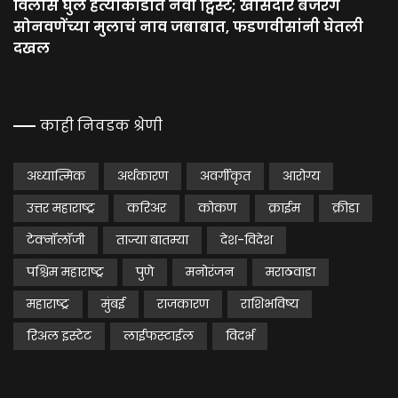
विलास घुले हत्याकांडात नवा ट्विस्ट; खासदार बजरंग
सोनवणेंच्या मुलाचं नाव जबाबात, फडणवीसांनी घेतली
दखल
काही निवडक श्रेणी
अध्यात्मिक
अर्थकारण
अवर्गीकृत
आरोग्य
उत्तर महाराष्ट्र
करिअर
कोकण
क्राईम
क्रीडा
टेक्नॉलॉजी
ताज्या बातम्या
देश-विदेश
पश्चिम महाराष्ट्र
पुणे
मनोरंजन
मराठवाडा
महाराष्ट्र
मुंबई
राजकारण
राशिभविष्य
रिअल इस्टेट
लाईफस्टाईल
विदर्भ