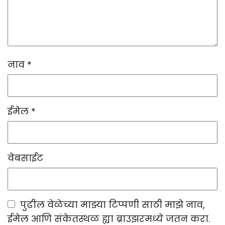
नाव
*
ईमेल
*
वेबसाईट
पुढील वेळेच्या माझ्या टिप्पणी साठी माझे नाव,
ईमेल आणि संकेतस्थळ ह्या ब्राउझरमध्ये जतन करा.