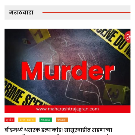
मराठवाडा
क्राईम
ताज्या बातम्या
मराठवाडा
महाराष्ट्र
बीडमध्ये थरारक हत्याकांड! सासुरवाडीत राहणाऱ्या