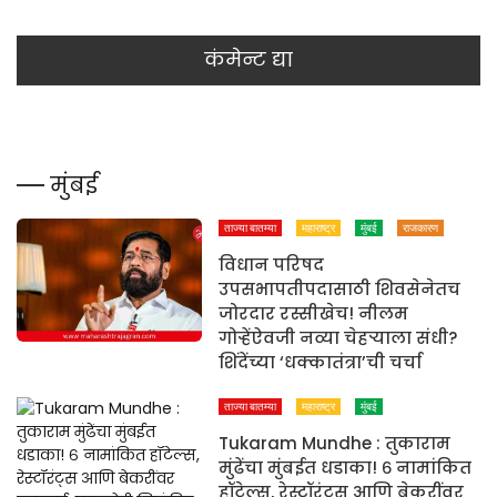
मुंबई
ताज्या बातम्या
महाराष्ट्र
मुंबई
राजकारण
विधान परिषद
उपसभापतीपदासाठी शिवसेनेतच
जोरदार रस्सीखेच! नीलम
गोऱ्हेंऐवजी नव्या चेहऱ्याला संधी?
शिंदेंच्या ‘धक्कातंत्रा’ची चर्चा
ताज्या बातम्या
महाराष्ट्र
मुंबई
Tukaram Mundhe : तुकाराम
मुंढेंचा मुंबईत धडाका! ६ नामांकित
हॉटेल्स, रेस्टॉरंट्स आणि बेकरींवर