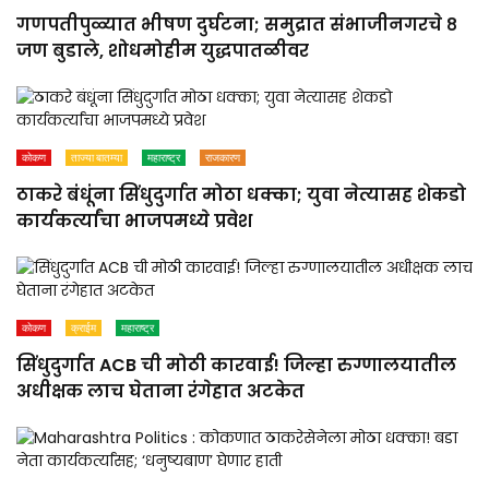
गणपतीपुळ्यात भीषण दुर्घटना; समुद्रात संभाजीनगरचे ८
जण बुडाले, शोधमोहीम युद्धपातळीवर
कोकण
ताज्या बातम्या
महाराष्ट्र
राजकारण
ठाकरे बंधूंना सिंधुदुर्गात मोठा धक्का; युवा नेत्यासह शेकडो
कार्यकर्त्यांचा भाजपमध्ये प्रवेश
कोकण
क्राईम
महाराष्ट्र
सिंधुदुर्गात ACB ची मोठी कारवाई! जिल्हा रुग्णालयातील
अधीक्षक लाच घेताना रंगेहात अटकेत