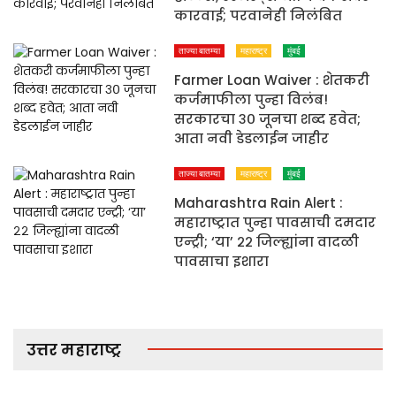
कारवाई; परवानेही निलंबित
ताज्या बातम्या
महाराष्ट्र
मुंबई
Farmer Loan Waiver : शेतकरी
कर्जमाफीला पुन्हा विलंब!
सरकारचा ३० जूनचा शब्द हवेत;
आता नवी डेडलाईन जाहीर
ताज्या बातम्या
महाराष्ट्र
मुंबई
Maharashtra Rain Alert :
महाराष्ट्रात पुन्हा पावसाची दमदार
एन्ट्री; ‘या’ २२ जिल्ह्यांना वादळी
पावसाचा इशारा
उत्तर महाराष्ट्र