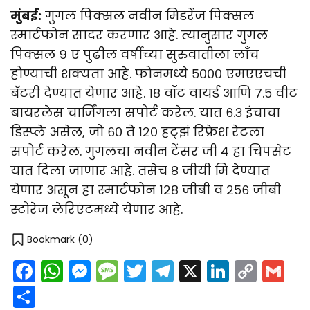
मुंबई:
गुगल पिक्सल नवीन मिडरेंज पिक्सल
स्मार्टफोन सादर करणार आहे. त्यानुसार गुगल
पिक्सल ९ ए पुढील वर्षीच्या सुरुवातीला लाँच
होण्याची शक्यता आहे. फोनमध्ये ५००० एमएएचची
बॅटरी देण्यात येणार आहे. १८ वॉट वायर्ड आणि ७.५ वीट
बायरलेस चार्जिंगला सपोर्ट करेल. यात ६.३ इंचाचा
डिस्प्ले असेल, जो ६० ते १२० हट्झं रिफ्रेश रेटला
सपोर्ट करेल. गुगलचा नवीन टेंसर जी ४ हा चिपसेट
यात दिला जाणार आहे. तसेच ८ जीयी मि देण्यात
येणार असून हा स्मार्टफोन १२८ जीबी व २५६ जीबी
स्टोरेज लेरिएंटमध्ये येणार आहे.
Bookmark (
0
)
Facebook
WhatsApp
Messenger
Message
Twitter
Telegram
X
LinkedI
Cop
G
Link
Share