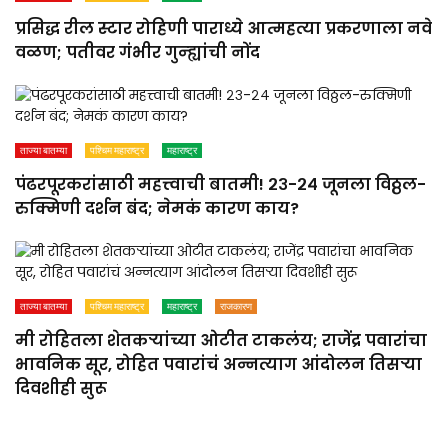
प्रसिद्ध रील स्टार रोहिणी पाराध्ये आत्महत्या प्रकरणाला नवे
वळण; पतीवर गंभीर गुन्ह्यांची नोंद
ताज्या बातम्या
पश्चिम महाराष्ट्र
महाराष्ट्र
पंढरपूरकरांसाठी महत्त्वाची बातमी! २३-२४ जूनला विठ्ठल-
रुक्मिणी दर्शन बंद; नेमकं कारण काय?
ताज्या बातम्या
पश्चिम महाराष्ट्र
महाराष्ट्र
राजकारण
मी रोहितला शेतकऱ्यांच्या ओटीत टाकलंय; राजेंद्र पवारांचा
भावनिक सूर, रोहित पवारांचं अन्नत्याग आंदोलन तिसऱ्या
दिवशीही सुरू