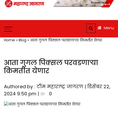
Maharashtra
Jagran: Your
Maharashtra
Trusted
Jagran : Your
Menu
Source for
Trusted
Companion for the
Marathi
Home
»
Blog
»
आता गुगल पिक्सल परवडणाऱ्या किमतीत येणार
Latest News
News and
Updates
आता गुगल पिक्सल परवडणाऱ्या
किमतीत येणार
Authored by : टीम महाराष्ट्र जागरण | डिसेंबर 22,
2024 9:50 pm |
0