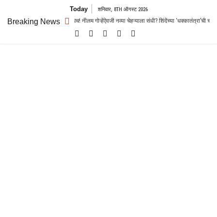
Skip
Today
शनिवार, 8TH ऑगस्ट 2026
to
 जोरदार रस्सीखेच! नीलम गोऱ्हेंऐवजी नव्या चेहऱ्याला संधी? शिंदेंच्या ‘धक्कातंत्रा’ची चर्चा
Breaking News
content