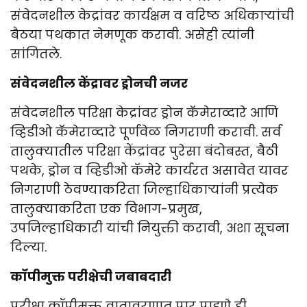
संवेदनशील केद्रांवर कार्यक्षम व वरिष्ठ अधिकाऱ्यांची
बैठया पथकात नेमणूक करावी. असेही त्यांनी
सांगितले.
संवेदनशील केंद्रावर ड्रोनची नजर
संवेदनशील परिक्षा केद्रांवर ड्रोन कॅमेराव्दारे आणि
व्हिडीओ कॅमेराव्दारे पूर्णवेळ निगराणी करावी. सर्व
तालुक्यातील परिक्षा केंद्रांवर पुरेसा बंदोबस्त, बैठी
पथके, ड्रोन व व्हिडीओ कॅमेरे कार्यरत असावेत यावर
निगराणी ठेवण्याकरिता जिल्हाधिकाऱ्यांनी प्रत्येक
तालुक्याकरिता एक विभाग-प्रमुख,
उपजिल्हाधिकारी यांची नियुक्ती करावी, अशा सूचना
दिल्या.
कॉपीमुक्त परीक्षेची जबाबदारी
परीक्षा कॉपीमुक्त वातावरणात पार पाडणे ही