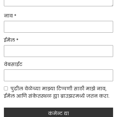
नाव
*
ईमेल
*
वेबसाईट
पुढील वेळेच्या माझ्या टिप्पणी साठी माझे नाव,
ईमेल आणि संकेतस्थळ ह्या ब्राउझरमध्ये जतन करा.