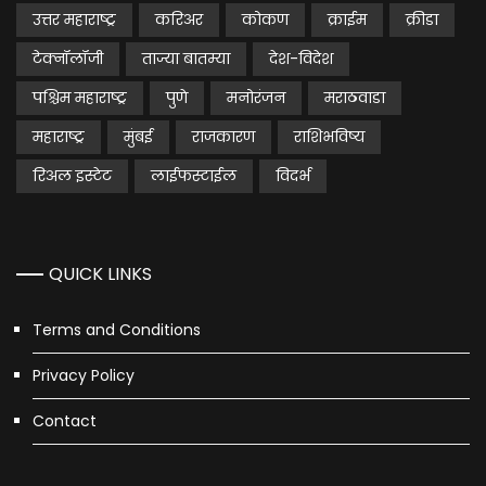
उत्तर महाराष्ट्र
करिअर
कोकण
क्राईम
क्रीडा
टेक्नॉलॉजी
ताज्या बातम्या
देश-विदेश
पश्चिम महाराष्ट्र
पुणे
मनोरंजन
मराठवाडा
महाराष्ट्र
मुंबई
राजकारण
राशिभविष्य
रिअल इस्टेट
लाईफस्टाईल
विदर्भ
QUICK LINKS
Terms and Conditions
Privacy Policy
Contact