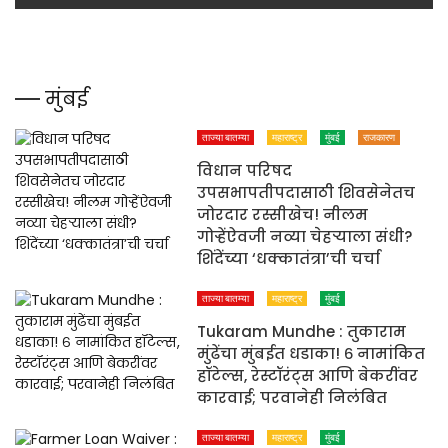
मुंबई
ताज्या बातम्या
महाराष्ट्र
मुंबई
राजकारण
विधान परिषद
उपसभापतीपदासाठी शिवसेनेतच
जोरदार रस्सीखेच! नीलम
गोऱ्हेंऐवजी नव्या चेहऱ्याला संधी?
शिंदेंच्या ‘धक्कातंत्रा’ची चर्चा
ताज्या बातम्या
महाराष्ट्र
मुंबई
Tukaram Mundhe : तुकाराम
मुंढेंचा मुंबईत धडाका! ६ नामांकित
हॉटेल्स, रेस्टॉरंट्स आणि बेकरींवर
कारवाई; परवानेही निलंबित
ताज्या बातम्या
महाराष्ट्र
मुंबई