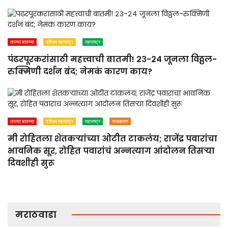
ताज्या बातम्या
पश्चिम महाराष्ट्र
महाराष्ट्र
पंढरपूरकरांसाठी महत्त्वाची बातमी! २३-२४ जूनला विठ्ठल-
रुक्मिणी दर्शन बंद; नेमकं कारण काय?
ताज्या बातम्या
पश्चिम महाराष्ट्र
महाराष्ट्र
राजकारण
मी रोहितला शेतकऱ्यांच्या ओटीत टाकलंय; राजेंद्र पवारांचा
भावनिक सूर, रोहित पवारांचं अन्नत्याग आंदोलन तिसऱ्या
दिवशीही सुरू
मराठवाडा