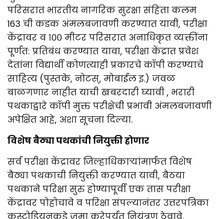
परिसरात भारतीय नागरिक सुरक्षा संहिता कलम
163 ची कडक अंमलबजावणी करण्यात यावी, परीक्षा
केंद्रावर व १०० मीटर परिसरात अनाधिकृत व्यक्तींना
पूर्णत: प्रतिबंध करण्यात यावा, परीक्षा केंद्रात प्रवेश
देतांना विद्यार्थी कोणत्याही प्रकारचे कॉपी करण्याचे
साहित्य (पुस्तके, नोटस्, मोबाईल इ.) जवळ
बाळगणार नाहीत याची खबरदारी घ्यावी , भरारी
पथकाद्वारे कॉपी मुक्त परीक्षेची प्रभावी अंमलबजावणी
अपेक्षित आहे, अशा सूचना दिल्या.
विशेष बैठ्या पथकांची नियुक्ती होणार
सर्व परीक्षा केंद्रावर जिल्हाधिकाऱ्यांमार्फत विशेष
बैठ्या पथकाची नियुक्ती करण्यात यावी, बैठया
पथकाने परिक्षा सुरु होण्यापूर्वी एक तास परीक्षा
केंद्रावर पोहोचावे व परिक्षा संपल्यानंतर उत्तरपत्रिका
कस्टोडियनकडे जमा करेपर्यंत नियंत्रण ठेवावे,