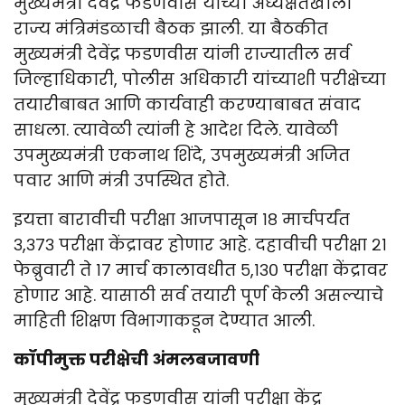
मुख्यमंत्री देवेंद्र फडणवीस यांच्या अध्यक्षतेखाली
राज्य मंत्रिमंडळाची बैठक झाली. या बैठकीत
मुख्यमंत्री देवेंद्र फडणवीस यांनी राज्यातील सर्व
जिल्हाधिकारी, पोलीस अधिकारी यांच्याशी परीक्षेच्या
तयारीबाबत आणि कार्यवाही करण्याबाबत संवाद
साधला. त्यावेळी त्यांनी हे आदेश दिले. यावेळी
उपमुख्यमंत्री एकनाथ शिंदे, उपमुख्यमंत्री अजित
पवार आणि मंत्री उपस्थित होते.
इयत्ता बारावीची परीक्षा आजपासून १८ मार्चपर्यंत
३,३७३ परीक्षा केंद्रावर होणार आहे. दहावीची परीक्षा २१
फेब्रुवारी ते १७ मार्च कालावधीत ५,१३० परीक्षा केंद्रावर
होणार आहे. यासाठी सर्व तयारी पूर्ण केली असल्याचे
माहिती शिक्षण विभागाकडून देण्यात आली.
कॉपीमुक्त परीक्षेची अंमलबजावणी
मुख्यमंत्री देवेंद्र फडणवीस यांनी परीक्षा केंद्र