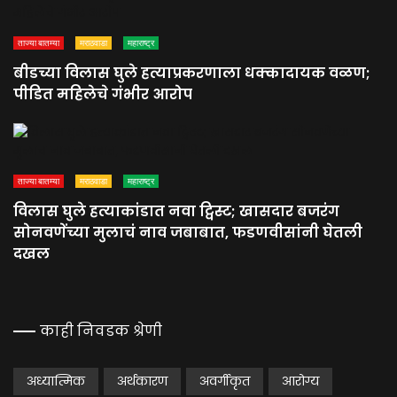
ताज्या बातम्या
मराठवाडा
महाराष्ट्र
बीडच्या विलास घुले हत्याप्रकरणाला धक्कादायक वळण;
पीडित महिलेचे गंभीर आरोप
ताज्या बातम्या
मराठवाडा
महाराष्ट्र
विलास घुले हत्याकांडात नवा ट्विस्ट; खासदार बजरंग
सोनवणेंच्या मुलाचं नाव जबाबात, फडणवीसांनी घेतली
दखल
काही निवडक श्रेणी
अध्यात्मिक
अर्थकारण
अवर्गीकृत
आरोग्य