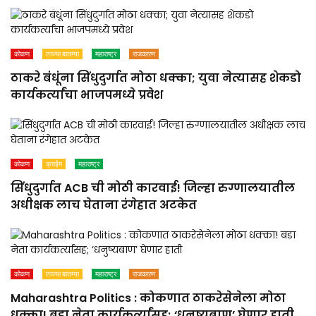
कोकण
ताज्या बातम्या
महाराष्ट्र
राजकारण
ठाकरे बंधूंना सिंधुदुर्गात मोठा धक्का; युवा नेत्यासह शेकडो
कार्यकर्त्यांचा भाजपमध्ये प्रवेश
कोकण
क्राईम
महाराष्ट्र
सिंधुदुर्गात ACB ची मोठी कारवाई! जिल्हा रुग्णालयातील
अधीक्षक लाच घेताना रंगेहात अटकेत
कोकण
ताज्या बातम्या
महाराष्ट्र
राजकारण
Maharashtra Politics : कोकणात ठाकरेसेनेला मोठा
धक्का! बडा नेता कार्यकर्त्यांसह; ‘धनुष्यबाण’ घेणार हाती