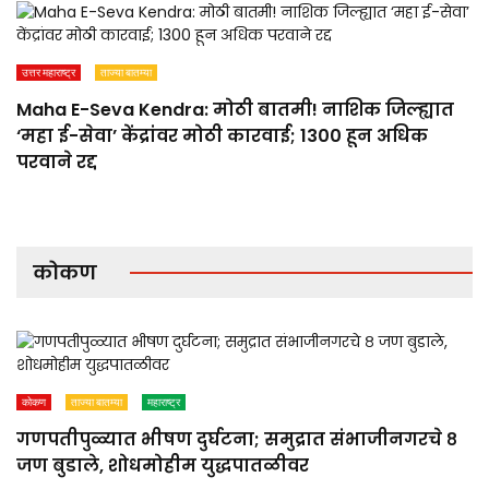
उत्तर महाराष्ट्र
ताज्या बातम्या
Maha E-Seva Kendra: मोठी बातमी! नाशिक जिल्ह्यात
‘महा ई-सेवा’ केंद्रांवर मोठी कारवाई; 1300 हून अधिक
परवाने रद्द
कोकण
कोकण
ताज्या बातम्या
महाराष्ट्र
गणपतीपुळ्यात भीषण दुर्घटना; समुद्रात संभाजीनगरचे ८
जण बुडाले, शोधमोहीम युद्धपातळीवर