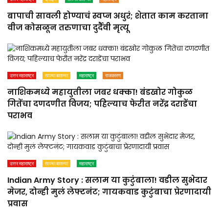
बापाची सावली होण्याचं स्वप्न अधुरं; शेतात काम करताना
वीज कोसळून तरुणाचा दुर्दैवी मृत्यू
उत्तर महाराष्ट्र
ताज्या बातम्या
महाराष्ट्र
राजकारण
नाशिकमध्ये महायुतीला जबर धक्का! बंडखोर गोकुळ
गितेंचा दणदणीत विजय; पहिल्याच फेरीत नरेंद्र दराडेंचा
पराभव
उत्तर महाराष्ट्र
ताज्या बातम्या
महाराष्ट्र
Indian Army Story : सलाम या कुटुंबाला! वडील सुभेदार
मेजर, दोन्ही मुलं लेफ्टनंट; गायकवाड कुटुंबाचा प्रेरणादायी
प्रवास