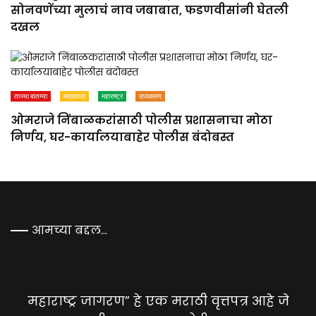
सोनवणेंच्या मुलाचं नाव जबाबात, फडणवीसांनी घेतली
दखल
ताज्या बातम्या
मराठवाडा
महाराष्ट्र
राजकारण
ओमराजे निंबाळकरांसाठी पोलीस प्रशासनाचा मोठा
निर्णय, घर-कार्यालयाबाहेर पोलीस बंदोबस्त
आमच्या बद्दल…
महाराष्ट्र जागरण” हे एक मराठी वृत्तपत्र आहे जे