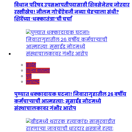
विधान परिषद उपसभापतीपदासाठी शिवसेनेतच जोरदार
रस्सीखेच! नीलम गोऱ्हेंऐवजी नव्या चेहऱ्याला संधी?
शिंदेंच्या ‘धक्कातंत्रा’ची चर्चा
क्राईम
ताज्या बातम्या
पुणे
महाराष्ट्र
पुण्यात धक्कादायक घटना! निवारागृहातील २६ वर्षीय
कर्मचाऱ्याची आत्महत्या; सुसाईड नोटमध्ये
संस्थाचालकावर गंभीर आरोप