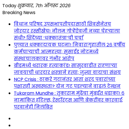
Skip
Today
शुक्रवार, 7th ऑगस्ट 2026
to
Breaking News
content
विधान परिषद उपसभापतीपदासाठी शिवसेनेतच
जोरदार रस्सीखेच! नीलम गोऱ्हेंऐवजी नव्या चेहऱ्याला
संधी? शिंदेंच्या ‘धक्कातंत्रा’ची चर्चा
पुण्यात धक्कादायक घटना! निवारागृहातील २६ वर्षीय
कर्मचाऱ्याची आत्महत्या; सुसाईड नोटमध्ये
संस्थाचालकावर गंभीर आरोप
बीडमध्ये थरारक हत्याकांड! सासुरवाडीत राहणाऱ्या
जावयाची धारदार शस्त्राने हत्या; जुन्या वादाचा संशय
NCP Crisis : ठाकरे गटानंतर आता शरद पवारांच्या
पक्षातही अस्वस्थता? दोन गट पडल्याने वाढलं टेन्शन
Tukaram Mundhe : तुकाराम मुंढेंचा मुंबईत धडाका! ६
नामांकित हॉटेल्स, रेस्टॉरंट्स आणि बेकरींवर कारवाई;
परवानेही निलंबित