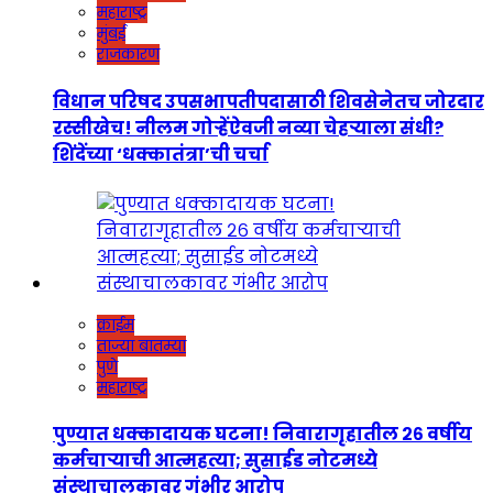
महाराष्ट्र
मुंबई
राजकारण
विधान परिषद उपसभापतीपदासाठी शिवसेनेतच जोरदार
रस्सीखेच! नीलम गोऱ्हेंऐवजी नव्या चेहऱ्याला संधी?
शिंदेंच्या ‘धक्कातंत्रा’ची चर्चा
क्राईम
ताज्या बातम्या
पुणे
महाराष्ट्र
पुण्यात धक्कादायक घटना! निवारागृहातील २६ वर्षीय
कर्मचाऱ्याची आत्महत्या; सुसाईड नोटमध्ये
संस्थाचालकावर गंभीर आरोप