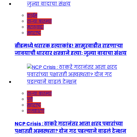
क्राईम
ताज्या बातम्या
मराठवाडा
महाराष्ट्र
बीडमध्ये थरारक हत्याकांड! सासुरवाडीत राहणाऱ्या
जावयाची धारदार शस्त्राने हत्या; जुन्या वादाचा संशय
ताज्या बातम्या
पुणे
महाराष्ट्र
राजकारण
NCP Crisis : ठाकरे गटानंतर आता शरद पवारांच्या
पक्षातही अस्वस्थता? दोन गट पडल्याने वाढलं टेन्शन