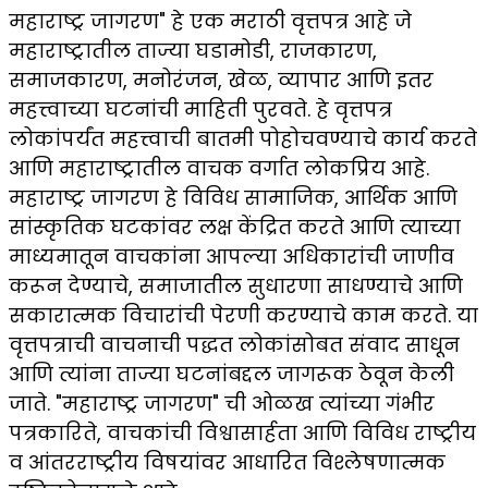
महाराष्ट्र जागरण" हे एक मराठी वृत्तपत्र आहे जे
महाराष्ट्रातील ताज्या घडामोडी, राजकारण,
समाजकारण, मनोरंजन, खेळ, व्यापार आणि इतर
महत्त्वाच्या घटनांची माहिती पुरवते. हे वृत्तपत्र
लोकांपर्यंत महत्त्वाची बातमी पोहोचवण्याचे कार्य करते
आणि महाराष्ट्रातील वाचक वर्गात लोकप्रिय आहे.
महाराष्ट्र जागरण हे विविध सामाजिक, आर्थिक आणि
सांस्कृतिक घटकांवर लक्ष केंद्रित करते आणि त्याच्या
माध्यमातून वाचकांना आपल्या अधिकारांची जाणीव
करून देण्याचे, समाजातील सुधारणा साधण्याचे आणि
सकारात्मक विचारांची पेरणी करण्याचे काम करते. या
वृत्तपत्राची वाचनाची पद्धत लोकांसोबत संवाद साधून
आणि त्यांना ताज्या घटनांबद्दल जागरूक ठेवून केली
जाते. "महाराष्ट्र जागरण" ची ओळख त्यांच्या गंभीर
पत्रकारिते, वाचकांची विश्वासार्हता आणि विविध राष्ट्रीय
व आंतरराष्ट्रीय विषयांवर आधारित विश्लेषणात्मक