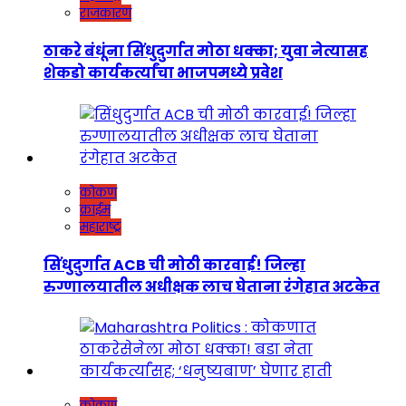
राजकारण
ठाकरे बंधूंना सिंधुदुर्गात मोठा धक्का; युवा नेत्यासह
शेकडो कार्यकर्त्यांचा भाजपमध्ये प्रवेश
कोकण
क्राईम
महाराष्ट्र
सिंधुदुर्गात ACB ची मोठी कारवाई! जिल्हा
रुग्णालयातील अधीक्षक लाच घेताना रंगेहात अटकेत
कोकण