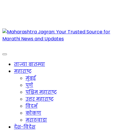
Maharashtra Jagran : Your Trusted Companion
for the Latest News
ताज्या बातम्या
महाराष्ट्र
मुंबई
पुणे
पश्चिम महाराष्ट्र
उत्तर महाराष्ट्र
विदर्भ
कोकण
मराठवाडा
देश-विदेश