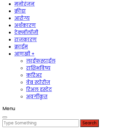
मनोरंजन
क्रीडा
आरोग्य
अर्थकारण
टेक्नॉलॉजी
राजकारण
क्राईम
आणखी +
लाईफस्टाईल
राशिभविष्य
करिअर
वेब स्टोरीज
रिअल इस्टेट
अवर्गीकृत
Menu
Search
for: