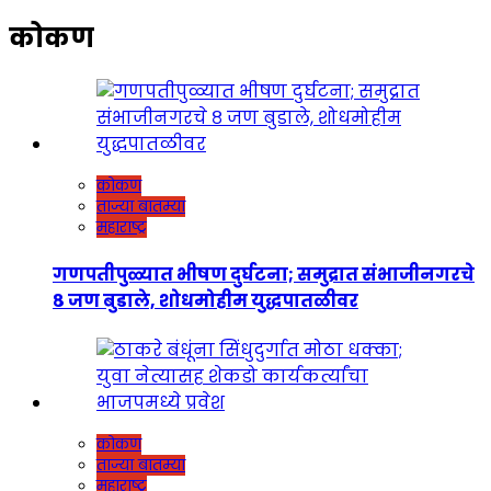
कोकण
कोकण
ताज्या बातम्या
महाराष्ट्र
गणपतीपुळ्यात भीषण दुर्घटना; समुद्रात संभाजीनगरचे
८ जण बुडाले, शोधमोहीम युद्धपातळीवर
कोकण
ताज्या बातम्या
महाराष्ट्र