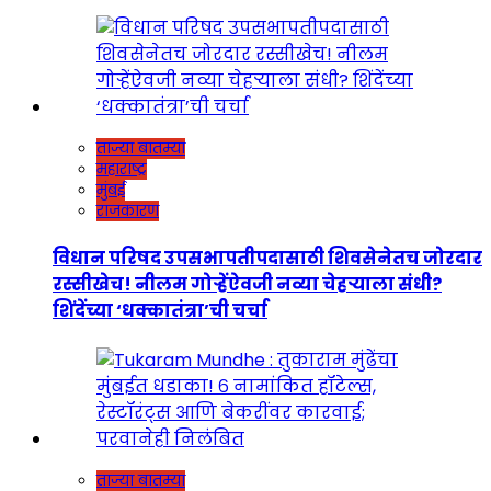
ताज्या बातम्या
महाराष्ट्र
मुंबई
राजकारण
विधान परिषद उपसभापतीपदासाठी शिवसेनेतच जोरदार
रस्सीखेच! नीलम गोऱ्हेंऐवजी नव्या चेहऱ्याला संधी?
शिंदेंच्या ‘धक्कातंत्रा’ची चर्चा
ताज्या बातम्या