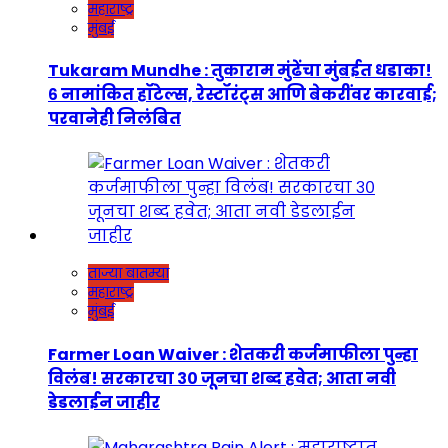
महाराष्ट्र
मुंबई
Tukaram Mundhe : तुकाराम मुंढेंचा मुंबईत धडाका!
६ नामांकित हॉटेल्स, रेस्टॉरंट्स आणि बेकरींवर कारवाई;
परवानेही निलंबित
ताज्या बातम्या
महाराष्ट्र
मुंबई
Farmer Loan Waiver : शेतकरी कर्जमाफीला पुन्हा
विलंब! सरकारचा ३० जूनचा शब्द हवेत; आता नवी
डेडलाईन जाहीर