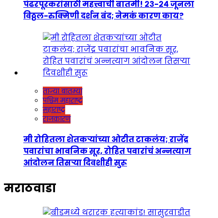
पंढरपूरकरांसाठी महत्त्वाची बातमी! २३-२४ जूनला
विठ्ठल-रुक्मिणी दर्शन बंद; नेमकं कारण काय?
ताज्या बातम्या
पश्चिम महाराष्ट्र
महाराष्ट्र
राजकारण
मी रोहितला शेतकऱ्यांच्या ओटीत टाकलंय; राजेंद्र
पवारांचा भावनिक सूर, रोहित पवारांचं अन्नत्याग
आंदोलन तिसऱ्या दिवशीही सुरू
मराठवाडा