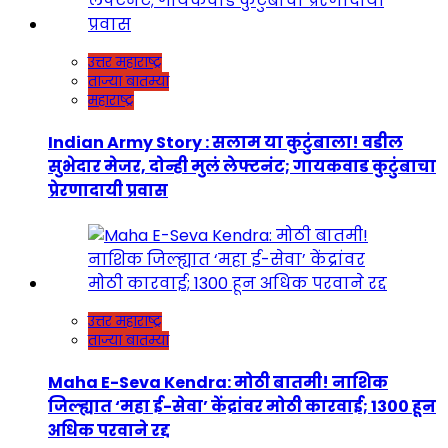
उत्तर महाराष्ट्र
ताज्या बातम्या
महाराष्ट्र
Indian Army Story : सलाम या कुटुंबाला! वडील
सुभेदार मेजर, दोन्ही मुलं लेफ्टनंट; गायकवाड कुटुंबाचा
प्रेरणादायी प्रवास
उत्तर महाराष्ट्र
ताज्या बातम्या
Maha E-Seva Kendra: मोठी बातमी! नाशिक
जिल्ह्यात ‘महा ई-सेवा’ केंद्रांवर मोठी कारवाई; 1300 हून
अधिक परवाने रद्द