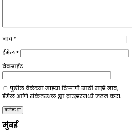
नाव
*
ईमेल
*
वेबसाईट
पुढील वेळेच्या माझ्या टिप्पणी साठी माझे नाव,
ईमेल आणि संकेतस्थळ ह्या ब्राउझरमध्ये जतन करा.
मुंबई