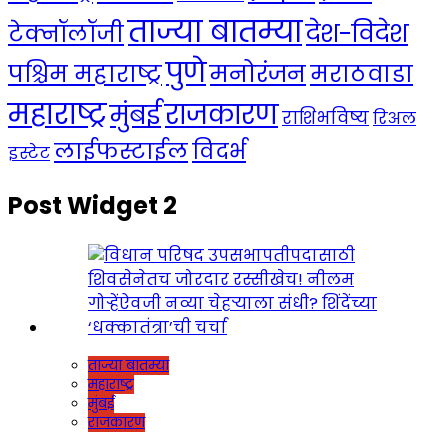
ताज्या बातम्या
देश-विदेश
टेक्नॉलॉजी
पुणे
मनोरंजन
पश्चिम महाराष्ट्र
मराठवाडा
महाराष्ट्र
राजकारण
मुंबई
राशिभविष्य
रिअल
लाईफस्टाईल
विदर्भ
इस्टेट
Post Widget 2
ताज्या बातम्या
महाराष्ट्र
मुंबई
राजकारण