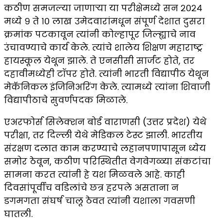
कठीण समजल्या जाणाऱ्या या परीक्षेमध्ये सन २०२४
मध्ये ९ ते १० लाख उमेदवारांमधून संपूर्ण देशात दुसरा
क्रमांक पटकावून त्यांनी कोल्हापूर जिल्ह्याचे नाव
उंचावण्याचे कार्य केले. त्यांचे शालेय शिक्षण महाराष्ट्र
हायस्कूल येथून झाले. ते एनसीसी सार्जंट होते, तर
दहावीमध्येही टॉपर होते. त्यांनी भारती विद्यापीठ येथून
मेकॅनिकल इंजिनिअरिंग केले. त्यामध्ये त्यांना शिवाजी
विद्यापीठाचे सुवर्णपदक मिळाले.
एअरफोर्स सिलेक्शन बोर्ड वाराणसी (उत्तर प्रदेश) येथे
परीक्षा, तर दिल्ली येथे मेडिकल टेस्ट झाली. भारतीय
संरक्षण दलात काम करण्याचे लहानपणापासून ध्येय
समोर ठेवून, कठीण परिस्थितीत वेगवेगळ्या संकटांचा
सामना करत त्यांनी हे यश मिळवले आहे. काही
दिवसांपूर्वीच वडिलांचे छत्र हरपले असताना न
डगमगता संघर्ष चालू ठेवत त्यांनी यशाला गवसणी
घातली.