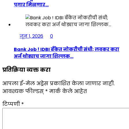
पगार मिळणार…
जून 1, 2026
0
Bank Job ! IDBI बँकेत नोकरीची संधी; लवकर करा
अर्ज थोड्याच जागा शिल्लक…
प्रतिक्रिया व्यक्त करा
आपला ई-मेल अड्रेस प्रकाशित केला जाणार नाही.
आवश्यक फील्डस्
*
मार्क केले आहेत
टिप्पणी
*