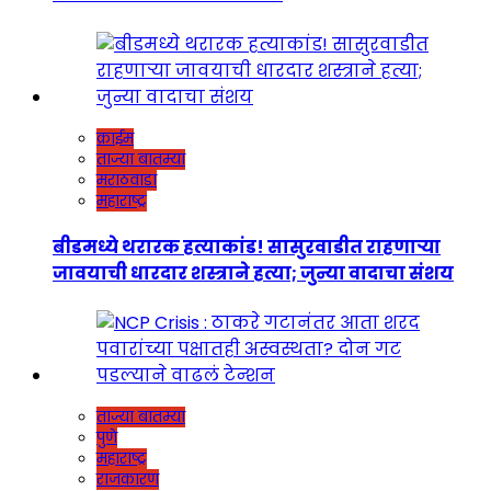
क्राईम
ताज्या बातम्या
मराठवाडा
महाराष्ट्र
बीडमध्ये थरारक हत्याकांड! सासुरवाडीत राहणाऱ्या
जावयाची धारदार शस्त्राने हत्या; जुन्या वादाचा संशय
ताज्या बातम्या
पुणे
महाराष्ट्र
राजकारण