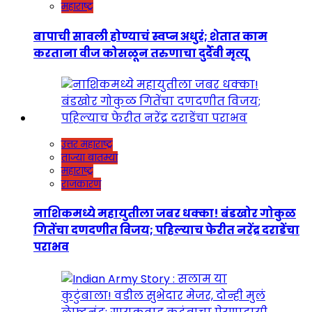
महाराष्ट्र
बापाची सावली होण्याचं स्वप्न अधुरं; शेतात काम
करताना वीज कोसळून तरुणाचा दुर्दैवी मृत्यू
उत्तर महाराष्ट्र
ताज्या बातम्या
महाराष्ट्र
राजकारण
नाशिकमध्ये महायुतीला जबर धक्का! बंडखोर गोकुळ
गितेंचा दणदणीत विजय; पहिल्याच फेरीत नरेंद्र दराडेंचा
पराभव