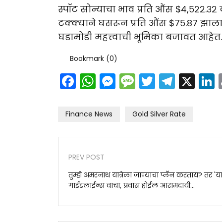
स्पॉट सोन्याचा भाव प्रति औंस $४,५२२.३
टक्क्याने घसरून प्रति औंस $७५.८७ झाला
घडामोडी महत्त्वाची भूमिका बजावत आहेत.
Bookmark (
0
)
Facebook
WhatsApp
Messenger
Message
Twitter
Teleg
X
Finance News
Gold Silver Rate
PREV POST
तुम्ही अमरनाथ यात्रेला जाण्याचा प्लॅन करताय? तर 'या
गाईडलाईन्स वाचा, प्रवास होईल आरामदायी...