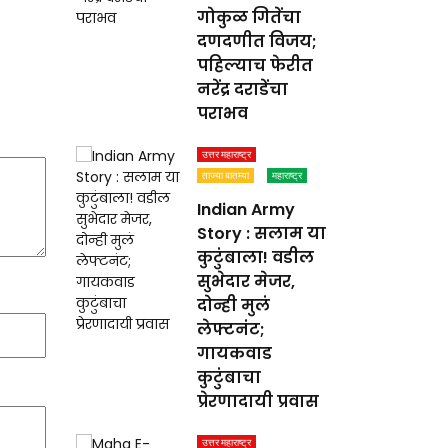
गोकुळ गितेंचा
दणदणीत विजय;
पहिल्याच फेरीत
नरेंद्र दराडेंचा
पराभव
उत्तर महाराष्ट्र
ताज्या बातम्या
महाराष्ट्र
Indian Army
Story : सलाम या
कुटुंबाला! वडील
सुभेदार मेजर,
दोन्ही मुलं
लेफ्टनंट;
गायकवाड
कुटुंबाचा
प्रेरणादायी प्रवास
उत्तर महाराष्ट्र