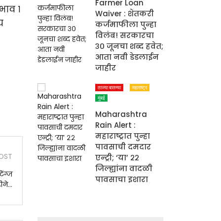
Farmer Loan
भाव १
Waiver : शेतकरी
य
कर्जमाफीला पुन्हा
विलंब! सरकारचा
३० जूनचा शब्द हवेत;
आता नवी डेडलाईन
जाहीर
ताज्या बातम्या
महाराष्ट्र
मुंबई
Maharashtra
Rain Alert :
महाराष्ट्रात पुन्हा
पावसाची दमदार
OST
एन्ट्री; ‘या’ २२
जिल्ह्यांना वादळी
िंग्ज
पावसाचा इशारा
ने...