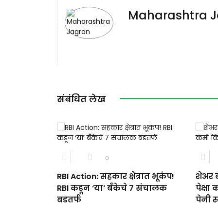
Maharashtra 
संबंधित लेख
0
RBI Action: सहकार क्षेत्रात भूकंप!
शेअर 
RBI कडून ‘या’ बँकेचे 7 संचालक
पेक्ष
बडतर्फ
पेनी स