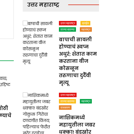
उत्तर महाराष्ट्र
उत्तर महाराष्ट्र
क्राईम
ताज्या बातम्या
महाराष्ट्र
बापाची सावली
होण्याचं स्वप्न
अधुरं; शेतात काम
करताना वीज
कोसळून
तरुणाचा दुर्दैवी
मृत्यू
उत्तर महाराष्ट्र
ताज्या बातम्या
महाराष्ट्र
मोठी
राजकारण
्याचे
नाशिकमध्ये
महायुतीला जबर
धक्का! बंडखोर