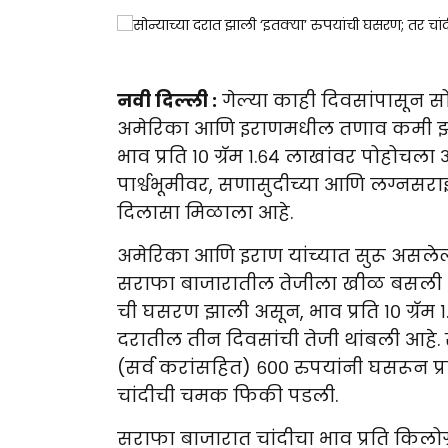
नवी दिल्ली :
गेल्या काही दिवसांपासून स
अमेरिका आणि इराणमधील तणाव कमी झाल्
भाव प्रति १० ग्रॅम १.६४ लाखांवर पोहोचला
पार्श्वभूमीवर, सणासुदीच्या आणि लग्नस
दिलासा मिळाला आहे.
अमेरिका आणि इराण यांच्यात सुरू असलेल्या
सराफा बाजारातील तेजीला खीळ बसली आहे. 
ची घसरण झाली असून, भाव प्रति १० ग्रॅम
दरातील तीन दिवसांची तेजी थांबली आहे. स्
(सर्व करांसहित) ६०० रुपयांनी घसरून प्रति
चांदीची चमक फिकी पडली.
सराफा बाजारात चांदीचा भाव प्रति किलोग्र