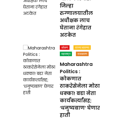
जिल्हा
रुग्णालयातील
अधीक्षक लाच
घेताना रंगेहात
अटकेत
कोकण
ताज्या बातम्या
महाराष्ट्र
राजकारण
Maharashtra
Politics :
कोकणात
ठाकरेसेनेला मोठा
धक्का! बडा नेता
कार्यकर्त्यांसह;
‘धनुष्यबाण’ घेणार
हाती