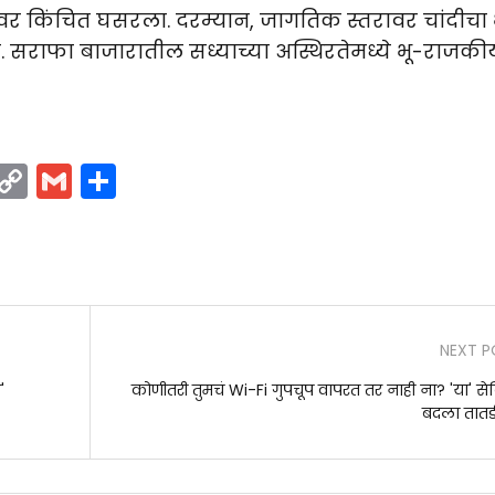
२ वर किंचित घसरला. दरम्यान, जागतिक स्तरावर चांदीचा 
. सराफा बाजारातील सध्याच्या अस्थिरतेमध्ये भू-राजकी
ram
LinkedIn
Copy
Gmail
Share
Link
NEXT P
'
कोणीतरी तुमचं Wi-Fi गुपचूप वापरत तर नाही ना? 'या' सेट
बदला तातडी