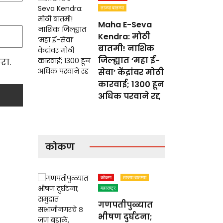
ताज्या बातम्या
Maha E-Seva
Kendra: मोठी
बातमी! नाशिक
जिल्ह्यात ‘महा ई-
रा.
सेवा’ केंद्रांवर मोठी
कारवाई; 1300 हून
अधिक परवाने रद्द
कोकण
कोकण
ताज्या बातम्या
महाराष्ट्र
गणपतीपुळ्यात
भीषण दुर्घटना;