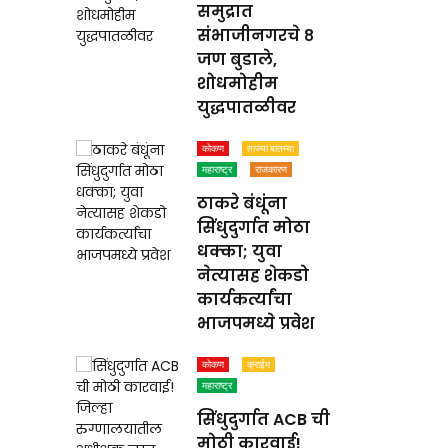
समुद्रात
संभाजीनगरचे ८
जण बुडाले,
शोधमोहीम
युद्धपातळीवर
कोकण
ताज्या बातम्या
महाराष्ट्र
राजकारण
ठाकरे बंधूंना
सिंधुदुर्गात मोठा
धक्का; युवा
नेत्यासह शेकडो
कार्यकर्त्यांचा
भाजपमध्ये प्रवेश
कोकण
क्राईम
महाराष्ट्र
सिंधुदुर्गात ACB ची
मोठी कारवाई!