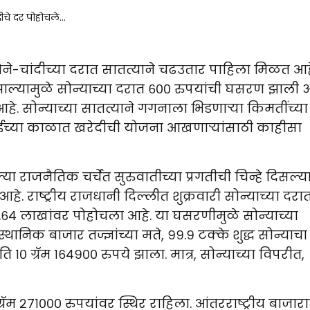
Updates
ोने-चांदीच्या दरात सातत्याने चढउतार पाहिला मिळत आह
यामुळे सोन्याच्या दरात ६०० रुपयांची घसरण झाली 
 आहे. सोन्याच्या सातत्याने गगनाला भिडणाऱ्या किमतींच्या
राईच्या काळात खरेदीची योजना आखणाऱ्यांसाठी काहीसा
 राजनैतिक चर्चेत सुरुवातीच्या प्रगतीची चिन्हे दिसल्य
राष्ट्रीय राजधानी दिल्लीत शुक्रवारी सोन्याच्या दरा
 १.६४ लाखांवर पोहोचला आहे. या घसरणीमुळे सोन्याच्या
थानिक बाजार तज्ज्ञांच्या मते, ९९.९ टक्के शुद्ध सोन्याच
 १० ग्रॅम १६४९०० रुपये झाला. मात्र, सोन्याच्या विपरीत,
ॅम २७१००० रुपयांवर स्थिर राहिला. आंतरराष्ट्रीय बाजारा