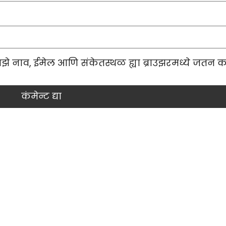
माझे नाव, ईमेल आणि संकेतस्थळ ह्या ब्राउझरमध्ये जतन क