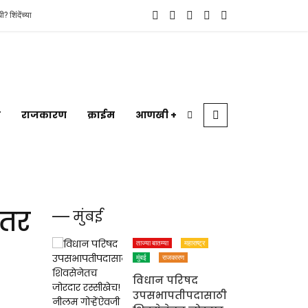
ंत्रा’ची चर्चा
पुण्यात धक्कादायक घटना! निवारागृहातील २६ वर्षीय कर्मचाऱ्याची आत्महत्
ी
राजकारण
क्राईम
आणखी +
 तर
मुंबई
ताज्या बातम्या
महाराष्ट्र
मुंबई
राजकारण
विधान परिषद
उपसभापतीपदासाठी