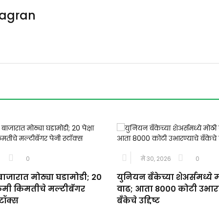
Jagran
0
मे 30, 2026
0
बाजारात मोठ्या घडामोडी; 20
युनियन बँकेच्या शेअर्समध्ये 
ा कमी किमतीचे मल्टीबॅगर
वाढ; आता 8000 कोटी उभारण
्टॉक्स
बँकेचे उद्दिष्ट