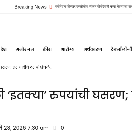
षद उपसभापतीपदासाठी शिवसेनेतच जोरदार रस्सीखेच! नीलम गोऱ्हेंऐवजी नव्या चेहऱ्याला संधी? शिंदेंच्या ‘धक्कात
Breaking News
Maharashtra
Jagran: Your
िदेश
मनोरंजन
क्रीडा
आरोग्य
अर्थकारण
टेक्नॉलॉज
Trusted
ी घसरण; तर चांदीचे दर पोहोचले…
Source for
ली ‘इतक्या’ रुपयांची घसरण;
Marathi
News and
े 23, 2026 7:30 am |
0