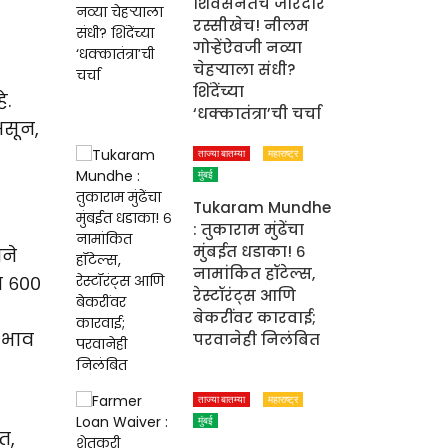
शिवसेनेतच जोरदार
रस्सीखेच! नीलम
गोऱ्हेंऐवजी नव्या
चेहऱ्याला संधी?
शिंदेंच्या
े.
‘धक्कातंत्रा’ची चर्चा
असून,
ताज्या बातम्या
महाराष्ट्र
मुंबई
Tukaram Mundhe
: तुकाराम मुंढेंचा
मुंबईत धडाका! ६
ाने
नामांकित हॉटेल्स,
त ६००
रेस्टॉरंट्स आणि
बेकरींवर कारवाई;
ा भाव
परवानेही निलंबित
ताज्या बातम्या
महाराष्ट्र
मुंबई
त,