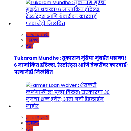
ताज्या बातम्या
महाराष्ट्र
मुंबई
Tukaram Mundhe : तुकाराम मुंढेंचा मुंबईत धडाका!
६ नामांकित हॉटेल्स, रेस्टॉरंट्स आणि बेकरींवर कारवाई;
परवानेही निलंबित
ताज्या बातम्या
महाराष्ट्र
मुंबई