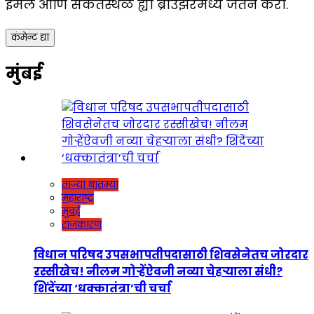
ईमेल आणि संकेतस्थळ ह्या ब्राउझरमध्ये जतन करा.
मुंबई
ताज्या बातम्या
महाराष्ट्र
मुंबई
राजकारण
विधान परिषद उपसभापतीपदासाठी शिवसेनेतच जोरदार
रस्सीखेच! नीलम गोऱ्हेंऐवजी नव्या चेहऱ्याला संधी?
शिंदेंच्या ‘धक्कातंत्रा’ची चर्चा