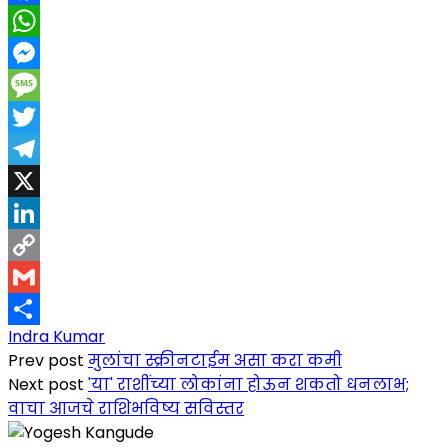
Facebook
WhatsApp
Messenger
Message
Twitter
Telegram
X
LinkedIn
Copy
Link
Gmail
Indra Kumar
Share
Prev post
मुलांचा स्क्रीनटाईम असा करा कमी
Next post
'या' राशींच्या लोकांना होऊन शकतो धनलाभ;
वाचा आजचे राशिभविष्य सविस्तर