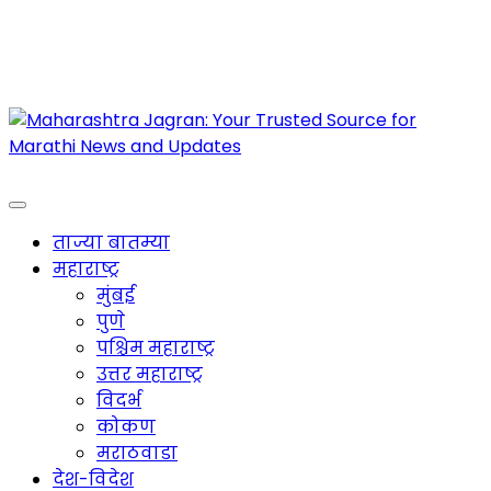
Maharashtra Jagran : Your Trusted Companion
for the Latest News
ताज्या बातम्या
महाराष्ट्र
मुंबई
पुणे
पश्चिम महाराष्ट्र
उत्तर महाराष्ट्र
विदर्भ
कोकण
मराठवाडा
देश-विदेश