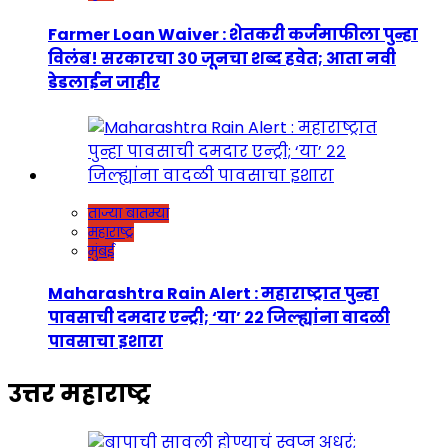
Farmer Loan Waiver : शेतकरी कर्जमाफीला पुन्हा
विलंब! सरकारचा ३० जूनचा शब्द हवेत; आता नवी
डेडलाईन जाहीर
ताज्या बातम्या
महाराष्ट्र
मुंबई
Maharashtra Rain Alert : महाराष्ट्रात पुन्हा
पावसाची दमदार एन्ट्री; ‘या’ २२ जिल्ह्यांना वादळी
पावसाचा इशारा
उत्तर महाराष्ट्र