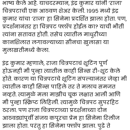
भाष्य केले आहे. याचदरम्यान, इंद्र कुमार यांनी ‘राजा’
चित्रपटाची एक आठवण शेअर केली. १९९५ मध्ये इंद्र
कुमार यांचा ‘राजा’ हा सिनेमा प्रदर्शित झाला होता. पण,
प्रदर्शनानंतर हा चित्रपट फ्लॉप होईल का? याची भीती
त्यांना सतावत होती. तसेच त्यातील माधुरीच्या
कानशिलात लगावल्याच्या सीनचा खुलासा या
मुलाखतीमध्ये केला.
इंद्र कुमार म्हणाले, राजा चित्रपटाचं शूटिंग पूर्ण
होऊनही मी पुन्हा त्यातील काही सिन्स री-शूट केले
होते. कारण या चित्रपटाचे शूटिंग संपल्यानंतर जेव्हा मी
त्यातील काही सिन्स पाहिले तर ते मलाच समजत
नव्हते. त्यामुळे मला माझीच चूक लक्षात आली आणि
मी पुन्हा स्क्रिप्ट लिहिली. त्यामुळे चित्रपट सुपरहिट
ठरला. पण राजा चित्रपटाच्या प्रदर्शनाच्या दोन
आठवड्यांपूर्वी संजय कपूरचा प्रेम हा सिनेमा रिलीज
झाला होता. परंतु हा सिनेमा फ्लॉप झाला. पुढे ते