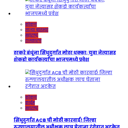
कोकण
ताज्या बातम्या
महाराष्ट्र
राजकारण
ठाकरे बंधूंना सिंधुदुर्गात मोठा धक्का; युवा नेत्यासह
शेकडो कार्यकर्त्यांचा भाजपमध्ये प्रवेश
कोकण
क्राईम
महाराष्ट्र
सिंधुदुर्गात ACB ची मोठी कारवाई! जिल्हा
रुग्णालयातील अधीक्षक लाच घेताना रंगेहात अटकेत