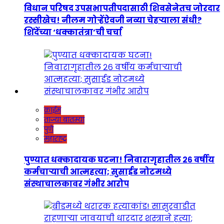
विधान परिषद उपसभापतीपदासाठी शिवसेनेतच जोरदार
रस्सीखेच! नीलम गोऱ्हेंऐवजी नव्या चेहऱ्याला संधी?
शिंदेंच्या ‘धक्कातंत्रा’ची चर्चा
क्राईम
ताज्या बातम्या
पुणे
महाराष्ट्र
पुण्यात धक्कादायक घटना! निवारागृहातील २६ वर्षीय
कर्मचाऱ्याची आत्महत्या; सुसाईड नोटमध्ये
संस्थाचालकावर गंभीर आरोप