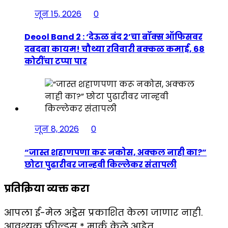
जून 15, 2026
0
Deool Band 2 : ‘देऊळ बंद 2’चा बॉक्स ऑफिसवर
दबदबा कायम! चौथ्या रविवारी बक्कळ कमाई, 68
कोटींचा टप्पा पार
जून 8, 2026
0
“जास्त शहाणपणा करू नकोस, अक्कल नाही का?”
छोटा पुढारीवर जान्हवी किल्लेकर संतापली
प्रतिक्रिया व्यक्त करा
आपला ई-मेल अड्रेस प्रकाशित केला जाणार नाही.
आवश्यक फील्डस्
*
मार्क केले आहेत