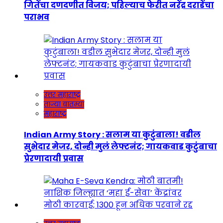
गितेंचा दणदणीत विजय; पहिल्याच फेरीत नरेंद्र दराडेंचा
पराभव
उत्तर महाराष्ट्र
ताज्या बातम्या
महाराष्ट्र
Indian Army Story : सलाम या कुटुंबाला! वडील
सुभेदार मेजर, दोन्ही मुलं लेफ्टनंट; गायकवाड कुटुंबाचा
प्रेरणादायी प्रवास