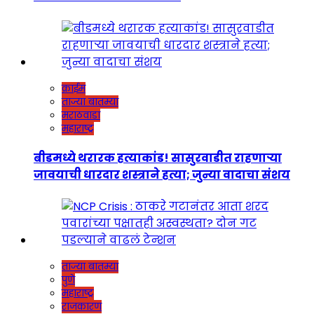
क्राईम
ताज्या बातम्या
मराठवाडा
महाराष्ट्र
बीडमध्ये थरारक हत्याकांड! सासुरवाडीत राहणाऱ्या
जावयाची धारदार शस्त्राने हत्या; जुन्या वादाचा संशय
ताज्या बातम्या
पुणे
महाराष्ट्र
राजकारण