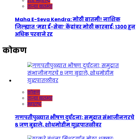
उत्तर महाराष्ट्र
ताज्या बातम्या
Maha E-Seva Kendra: मोठी बातमी! नाशिक
जिल्ह्यात ‘महा ई-सेवा’ केंद्रांवर मोठी कारवाई; 1300 हून
अधिक परवाने रद्द
कोकण
कोकण
ताज्या बातम्या
महाराष्ट्र
गणपतीपुळ्यात भीषण दुर्घटना; समुद्रात संभाजीनगरचे
८ जण बुडाले, शोधमोहीम युद्धपातळीवर