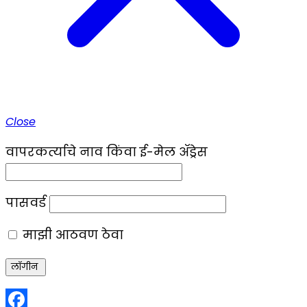
Close
वापरकर्त्याचे नाव किंवा ई-मेल ॲड्रेस
पासवर्ड
माझी आठवण ठेवा