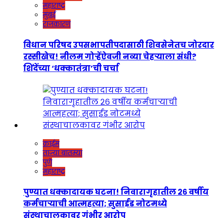
महाराष्ट्र
मुंबई
राजकारण
विधान परिषद उपसभापतीपदासाठी शिवसेनेतच जोरदार
रस्सीखेच! नीलम गोऱ्हेंऐवजी नव्या चेहऱ्याला संधी?
शिंदेंच्या ‘धक्कातंत्रा’ची चर्चा
क्राईम
ताज्या बातम्या
पुणे
महाराष्ट्र
पुण्यात धक्कादायक घटना! निवारागृहातील २६ वर्षीय
कर्मचाऱ्याची आत्महत्या; सुसाईड नोटमध्ये
संस्थाचालकावर गंभीर आरोप