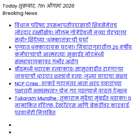
Skip
Today
शुक्रवार, 7th ऑगस्ट 2026
to
Breaking News
content
विधान परिषद उपसभापतीपदासाठी शिवसेनेतच
जोरदार रस्सीखेच! नीलम गोऱ्हेंऐवजी नव्या चेहऱ्याला
संधी? शिंदेंच्या ‘धक्कातंत्रा’ची चर्चा
पुण्यात धक्कादायक घटना! निवारागृहातील २६ वर्षीय
कर्मचाऱ्याची आत्महत्या; सुसाईड नोटमध्ये
संस्थाचालकावर गंभीर आरोप
बीडमध्ये थरारक हत्याकांड! सासुरवाडीत राहणाऱ्या
जावयाची धारदार शस्त्राने हत्या; जुन्या वादाचा संशय
NCP Crisis : ठाकरे गटानंतर आता शरद पवारांच्या
पक्षातही अस्वस्थता? दोन गट पडल्याने वाढलं टेन्शन
Tukaram Mundhe : तुकाराम मुंढेंचा मुंबईत धडाका! ६
नामांकित हॉटेल्स, रेस्टॉरंट्स आणि बेकरींवर कारवाई;
परवानेही निलंबित