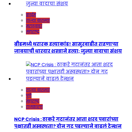
क्राईम
ताज्या बातम्या
मराठवाडा
महाराष्ट्र
बीडमध्ये थरारक हत्याकांड! सासुरवाडीत राहणाऱ्या
जावयाची धारदार शस्त्राने हत्या; जुन्या वादाचा संशय
ताज्या बातम्या
पुणे
महाराष्ट्र
राजकारण
NCP Crisis : ठाकरे गटानंतर आता शरद पवारांच्या
पक्षातही अस्वस्थता? दोन गट पडल्याने वाढलं टेन्शन