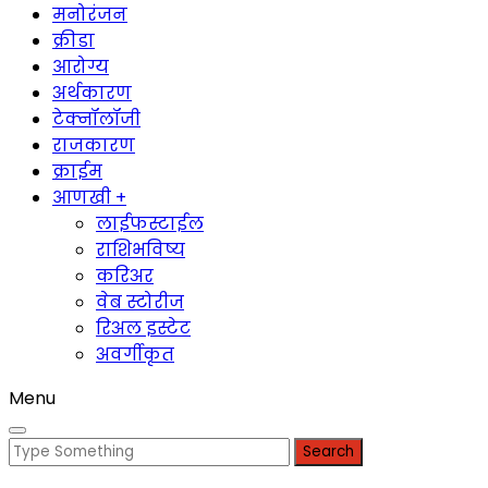
मनोरंजन
क्रीडा
आरोग्य
अर्थकारण
टेक्नॉलॉजी
राजकारण
क्राईम
आणखी +
लाईफस्टाईल
राशिभविष्य
करिअर
वेब स्टोरीज
रिअल इस्टेट
अवर्गीकृत
Menu
Search
for: