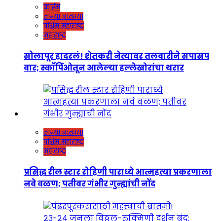
क्राईम
ताज्या बातम्या
पश्चिम महाराष्ट्र
महाराष्ट्र
सोलापूर हादरलं! शेतकरी नेत्यावर तलवारीने सपासप
वार; स्कॉर्पिओतून आलेल्या हल्लेखोरांचा थरार
ताज्या बातम्या
पश्चिम महाराष्ट्र
महाराष्ट्र
प्रसिद्ध रील स्टार रोहिणी पाराध्ये आत्महत्या प्रकरणाला
नवे वळण; पतीवर गंभीर गुन्ह्यांची नोंद