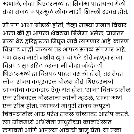
म्हणाले, जेव्हा थिएटरमध्ये हा सिनेमा पाहायला गेलो
तेव्हा संजय कपूरमुळे लोक माझी खिल्ली उडवत होते.
मी पण आशा सोडली होती, तेव्हा माझ्या मनात विचार
आला की हा आपला शेवटचा सिनेमा असेल, यानंतर
मला थेट हरिद्वारला निघून जावे लागणार आहे. कारण
चित्रपट नाही चालला तर आपलं सगळ संपणार आहे.
पण खरंच माझे नशीब खूप चांगले होते म्हणून राजा
चित्रपट सुपरहिट ठरला. मी जेव्हा नॉव्हेल्टी
थिएटरमध्ये हा चित्रपट पाहत बसलो होतो, तर तेव्हा
लोक संजय कपूरबद्दल बोलत होते. थिएटरमध्ये
टाळ्यांचा कडकडाट ऐकू येत होता. ‘राजा’ चित्रपटातील
एक सीनबद्दल बोलताना त्यांनी म्हटले, ‘राजा’ मध्ये
एक सीन होता. ज्यामध्ये माधुरी संजय कपूरचे
चित्रपटातील भाऊ परेश रावल यांच्यावर आरोप करते.
त्या सीनमध्ये अभिनेता माधुरीच्या कानशिलात
लगावतो आणि आपल्या भावाची बाजू घेतो. या एका