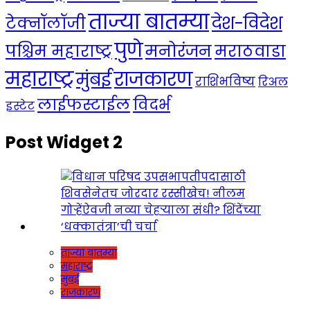
ताज्या बातम्या
देश-विदेश
टेक्नॉलॉजी
पुणे
मनोरंजन
पश्चिम महाराष्ट्र
मराठवाडा
महाराष्ट्र
राजकारण
मुंबई
राशिभविष्य
रिअल
लाईफस्टाईल
विदर्भ
इस्टेट
Post Widget 2
ताज्या बातम्या
महाराष्ट्र
मुंबई
राजकारण