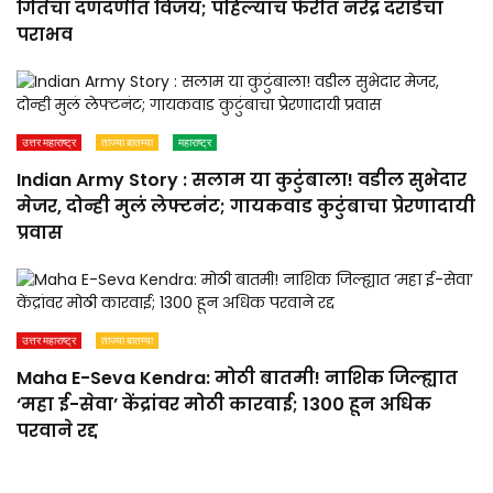
गितेंचा दणदणीत विजय; पहिल्याच फेरीत नरेंद्र दराडेंचा
पराभव
उत्तर महाराष्ट्र
ताज्या बातम्या
महाराष्ट्र
Indian Army Story : सलाम या कुटुंबाला! वडील सुभेदार
मेजर, दोन्ही मुलं लेफ्टनंट; गायकवाड कुटुंबाचा प्रेरणादायी
प्रवास
उत्तर महाराष्ट्र
ताज्या बातम्या
Maha E-Seva Kendra: मोठी बातमी! नाशिक जिल्ह्यात
‘महा ई-सेवा’ केंद्रांवर मोठी कारवाई; 1300 हून अधिक
परवाने रद्द