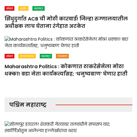
कोकण
क्राईम
महाराष्ट्र
सिंधुदुर्गात ACB ची मोठी कारवाई! जिल्हा रुग्णालयातील
अधीक्षक लाच घेताना रंगेहात अटकेत
कोकण
ताज्या बातम्या
महाराष्ट्र
राजकारण
Maharashtra Politics : कोकणात ठाकरेसेनेला मोठा
धक्का! बडा नेता कार्यकर्त्यांसह; ‘धनुष्यबाण’ घेणार हाती
पश्चिम महाराष्ट्र