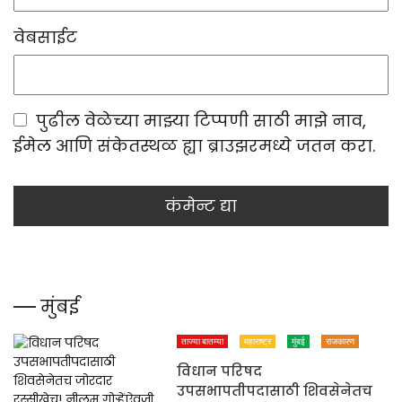
वेबसाईट
पुढील वेळेच्या माझ्या टिप्पणी साठी माझे नाव,
ईमेल आणि संकेतस्थळ ह्या ब्राउझरमध्ये जतन करा.
मुंबई
ताज्या बातम्या
महाराष्ट्र
मुंबई
राजकारण
विधान परिषद
उपसभापतीपदासाठी शिवसेनेतच