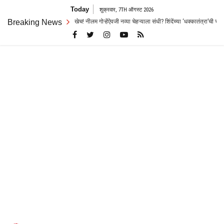
Skip
Today
शुक्रवार, 7TH ऑगस्ट 2026
to
च जोरदार रस्सीखेच! नीलम गोऱ्हेंऐवजी नव्या चेहऱ्याला संधी? शिंदेंच्या ‘धक्कातंत्रा’ची चर्चा
Breaking News
content