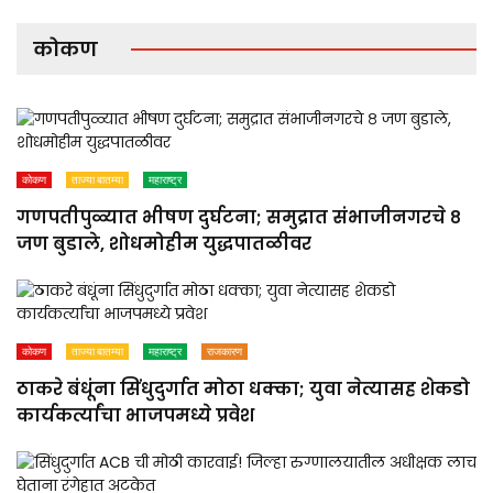
कोकण
कोकण
ताज्या बातम्या
महाराष्ट्र
गणपतीपुळ्यात भीषण दुर्घटना; समुद्रात संभाजीनगरचे ८
जण बुडाले, शोधमोहीम युद्धपातळीवर
कोकण
ताज्या बातम्या
महाराष्ट्र
राजकारण
ठाकरे बंधूंना सिंधुदुर्गात मोठा धक्का; युवा नेत्यासह शेकडो
कार्यकर्त्यांचा भाजपमध्ये प्रवेश