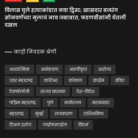
विलास घुले हत्याकांडात नवा ट्विस्ट; खासदार बजरंग
सोनवणेंच्या मुलाचं नाव जबाबात, फडणवीसांनी घेतली
दखल
काही निवडक श्रेणी
अध्यात्मिक
अर्थकारण
अवर्गीकृत
आरोग्य
उत्तर महाराष्ट्र
करिअर
कोकण
क्राईम
क्रीडा
टेक्नॉलॉजी
ताज्या बातम्या
देश-विदेश
पश्चिम महाराष्ट्र
पुणे
मनोरंजन
मराठवाडा
महाराष्ट्र
मुंबई
राजकारण
राशिभविष्य
रिअल इस्टेट
लाईफस्टाईल
विदर्भ