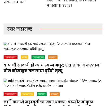
एन्ट्री; ‘या’ २२ जिल्ह्यांना वादळी
पावसाचा इशारा
उत्तर महाराष्ट्र
उत्तर महाराष्ट्र
क्राईम
ताज्या बातम्या
महाराष्ट्र
बापाची सावली होण्याचं स्वप्न अधुरं; शेतात काम करताना
वीज कोसळून तरुणाचा दुर्दैवी मृत्यू
उत्तर महाराष्ट्र
ताज्या बातम्या
महाराष्ट्र
राजकारण
नाशिकमध्ये महायुतीला जबर धक्का! बंडखोर गोकुळ