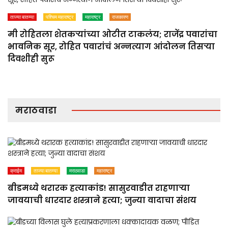
ताज्या बातम्या
पश्चिम महाराष्ट्र
महाराष्ट्र
राजकारण
मी रोहितला शेतकऱ्यांच्या ओटीत टाकलंय; राजेंद्र पवारांचा
भावनिक सूर, रोहित पवारांचं अन्नत्याग आंदोलन तिसऱ्या
दिवशीही सुरू
मराठवाडा
क्राईम
ताज्या बातम्या
मराठवाडा
महाराष्ट्र
बीडमध्ये थरारक हत्याकांड! सासुरवाडीत राहणाऱ्या
जावयाची धारदार शस्त्राने हत्या; जुन्या वादाचा संशय