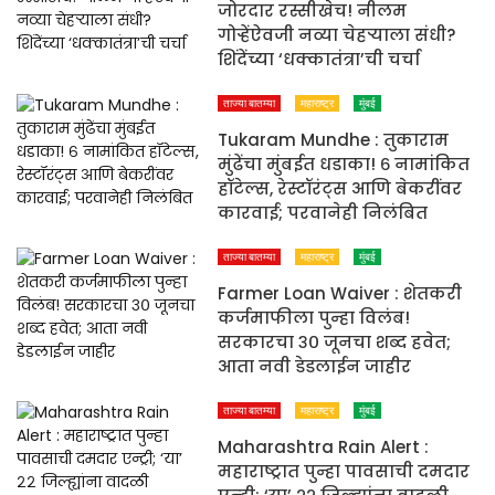
जोरदार रस्सीखेच! नीलम
गोऱ्हेंऐवजी नव्या चेहऱ्याला संधी?
शिंदेंच्या ‘धक्कातंत्रा’ची चर्चा
ताज्या बातम्या
महाराष्ट्र
मुंबई
Tukaram Mundhe : तुकाराम
मुंढेंचा मुंबईत धडाका! ६ नामांकित
हॉटेल्स, रेस्टॉरंट्स आणि बेकरींवर
कारवाई; परवानेही निलंबित
ताज्या बातम्या
महाराष्ट्र
मुंबई
Farmer Loan Waiver : शेतकरी
कर्जमाफीला पुन्हा विलंब!
सरकारचा ३० जूनचा शब्द हवेत;
आता नवी डेडलाईन जाहीर
ताज्या बातम्या
महाराष्ट्र
मुंबई
Maharashtra Rain Alert :
महाराष्ट्रात पुन्हा पावसाची दमदार