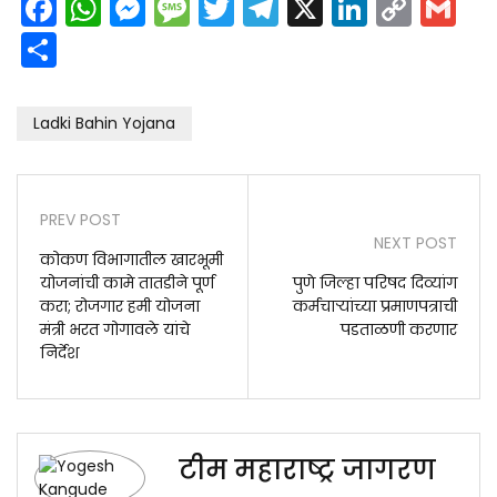
Facebook
WhatsApp
Messenger
Message
Twitter
Telegram
X
LinkedI
Cop
G
Link
Share
Ladki Bahin Yojana
PREV POST
NEXT POST
कोकण विभागातील खारभूमी
योजनांची कामे तातडीने पूर्ण
पुणे जिल्हा परिषद दिव्यांग
करा; रोजगार हमी योजना
कर्मचाऱ्यांच्या प्रमाणपत्राची
मंत्री भरत गोगावले यांचे
पडताळणी करणार
निर्देश
टीम महाराष्ट्र जागरण