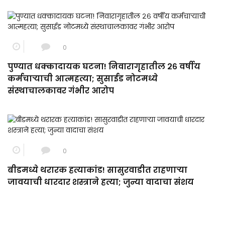
0
पुण्यात धक्कादायक घटना! निवारागृहातील २६ वर्षीय
कर्मचाऱ्याची आत्महत्या; सुसाईड नोटमध्ये
संस्थाचालकावर गंभीर आरोप
0
बीडमध्ये थरारक हत्याकांड! सासुरवाडीत राहणाऱ्या
जावयाची धारदार शस्त्राने हत्या; जुन्या वादाचा संशय