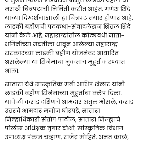
व शुभम फिल्म प्रोडक्शन प्रस्तुत लाडकी बहीण या
मराठी चित्रपटाची निर्मिती करीत आहेत. गणेश शिंदे
यांच्या दिग्दर्शनाखाली हा चित्रपट तयार होणार आहे.
लाडकी बहीणची पटकथा-संवादलेखन शितल शिंदे
यांनी केले आहे. महाराष्ट्रांतील कोट्यवधी माता-
भगिनींच्या मदतीला धावून आलेल्या महाराष्ट्र
सरकारच्या लाडकी बहीण योजनेवर आधारित
असलेल्या या सिनेमाचा नुकताच मुहूर्त करण्यात
आला.
सातारा येथे सांस्कृतिक मंत्री आशिष शेलार यांनी
लाडकी बहीण सिनेमाच्या मुहूर्ताचा क्लॅप दिला.
यावेळी कराड दक्षिणचे आमदार अतुल भोसले, कराड
उत्तरचे आमदार मनोज घोरपडे, सातारा
जिल्हाधिकारी संतोष पाटील, सातारा जिल्ह्याचे
पोलीस अधिक्षक तुषार दोशी, सांस्कृतिक विभाग
उपाध्यक्ष पंकज चव्हाण, राजेंद्र मोहिते, अनंत काळे,