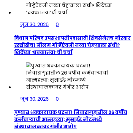
जून 30, 2026
0
विधान परिषद उपसभापतीपदासाठी शिवसेनेतच जोरदार
रस्सीखेच! नीलम गोऱ्हेंऐवजी नव्या चेहऱ्याला संधी?
शिंदेंच्या ‘धक्कातंत्रा’ची चर्चा
जून 30, 2026
0
पुण्यात धक्कादायक घटना! निवारागृहातील २६ वर्षीय
कर्मचाऱ्याची आत्महत्या; सुसाईड नोटमध्ये
संस्थाचालकावर गंभीर आरोप