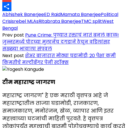
Link
Gmail
Abhishek Banerjee
ED Raid
Mamata Banerjee
Political
Share
Crisis
rebel MLAs
Ritabrata Banerjee
TMC split
West
Bengal
Prev post
Pune Crime: पुण्यात रक्ताचं नातं बनलं काळ!
जुन्नरमध्ये पोटच्या मुलानेच दगडाने ठेचून वडिलांसह
सख्ख्या भावाला संपवलं
Next post
शेअर बाजारात मोठ्या घडामोडी; 20 पेक्षा कमी
किमतीचे मल्टीबॅगर पेनी स्टॉक्स
टीम महाराष्ट्र जागरण
महाराष्ट्र जागरण" हे एक मराठी वृत्तपत्र आहे जे
महाराष्ट्रातील ताज्या घडामोडी, राजकारण,
समाजकारण, मनोरंजन, खेळ, व्यापार आणि इतर
महत्त्वाच्या घटनांची माहिती पुरवते. हे वृत्तपत्र
लोकांपर्यंत महत्त्वाची बातमी पोहोचवण्याचे कार्य करते