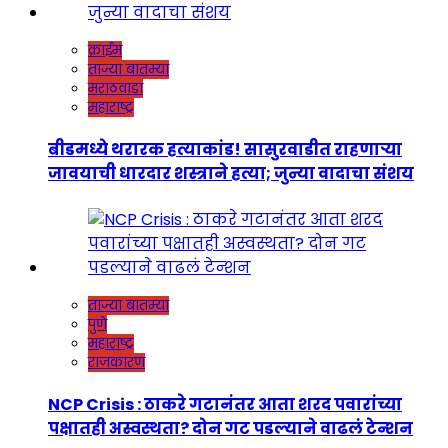
क्राईम
ताज्या बातम्या
मराठवाडा
महाराष्ट्र
बीडमध्ये थरारक हत्याकांड! सासुरवाडीत राहणाऱ्या
जावयाची धारदार शस्त्राने हत्या; जुन्या वादाचा संशय
ताज्या बातम्या
पुणे
महाराष्ट्र
राजकारण
NCP Crisis : ठाकरे गटानंतर आता शरद पवारांच्या
पक्षातही अस्वस्थता? दोन गट पडल्याने वाढलं टेन्शन