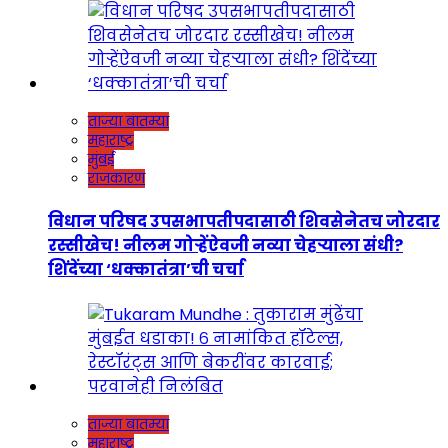
ताज्या बातम्या
महाराष्ट्र
मुंबई
राजकारण
विधान परिषद उपसभापतीपदासाठी शिवसेनेतच जोरदार
रस्सीखेच! नीलम गोऱ्हेंऐवजी नव्या चेहऱ्याला संधी?
शिंदेंच्या ‘धक्कातंत्रा’ची चर्चा
ताज्या बातम्या
महाराष्ट्र