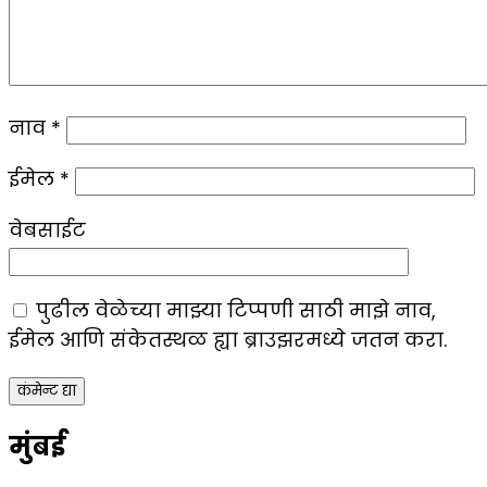
नाव
*
ईमेल
*
वेबसाईट
पुढील वेळेच्या माझ्या टिप्पणी साठी माझे नाव,
ईमेल आणि संकेतस्थळ ह्या ब्राउझरमध्ये जतन करा.
मुंबई