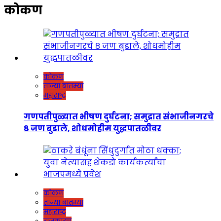
कोकण
कोकण
ताज्या बातम्या
महाराष्ट्र
गणपतीपुळ्यात भीषण दुर्घटना; समुद्रात संभाजीनगरचे
८ जण बुडाले, शोधमोहीम युद्धपातळीवर
कोकण
ताज्या बातम्या
महाराष्ट्र