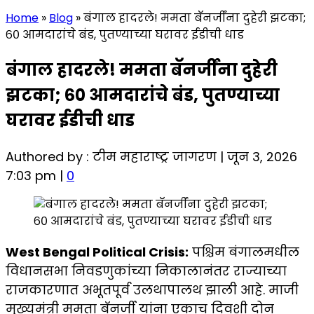
Home
»
Blog
»
बंगाल हादरले! ममता बॅनर्जींना दुहेरी झटका;
६० आमदारांचे बंड, पुतण्याच्या घरावर ईडीची धाड
बंगाल हादरले! ममता बॅनर्जींना दुहेरी
झटका; ६० आमदारांचे बंड, पुतण्याच्या
घरावर ईडीची धाड
Authored by : टीम महाराष्ट्र जागरण | जून 3, 2026
7:03 pm |
0
West Bengal Political Crisis:
पश्चिम बंगालमधील
विधानसभा निवडणुकांच्या निकालानंतर राज्याच्या
राजकारणात अभूतपूर्व उलथापालथ झाली आहे. माजी
मुख्यमंत्री ममता बॅनर्जी यांना एकाच दिवशी दोन