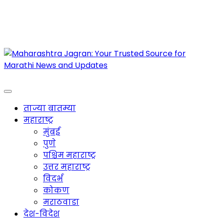
Maharashtra Jagran : Your Trusted Companion
for the Latest News
ताज्या बातम्या
महाराष्ट्र
मुंबई
पुणे
पश्चिम महाराष्ट्र
उत्तर महाराष्ट्र
विदर्भ
कोकण
मराठवाडा
देश-विदेश