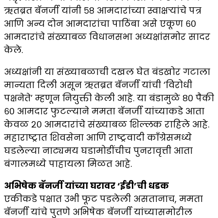
ऋतब्रत बॅनर्जी यांनी ५८ आमदारांच्या स्वाक्षऱ्यांचे पत्र
आणि अन्य दोन आमदारांचा पाठिंबा असे एकूण ६०
आमदारांचे संख्याबळ विधानसभा अध्यक्षांसमोर सादर
केले.
अध्यक्षांनी या संख्याबळाची दखल घेत बंडखोर गटाला
मान्यता दिली असून ऋतब्रत बॅनर्जी यांची ‘विरोधी
पक्षनेते’ म्हणून नियुक्ती केली आहे. या बंडामुळे ८० पैकी
६० आमदार फुटल्याने ममता बॅनर्जी यांच्याकडे आता
केवळ २० आमदारांचे संख्याबळ शिल्लक राहिले आहे.
महाराष्ट्रात शिवसेना आणि राष्ट्रवादी काँग्रेसमध्ये
घडलेल्या नाट्यमय घडामोडींचीच पुनरावृत्ती आता
बंगालमध्ये पाहायला मिळत आहे.
अभिषेक बॅनर्जी यांच्या घरावर ‘ईडी’ची धडक
एकीकडे पक्षात उभी फूट पडलेली असतानाच, ममता
बॅनर्जी यांचे पुतणे अभिषेक बॅनर्जी यांच्यासमोरील