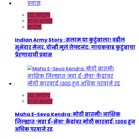
उत्तर महाराष्ट्र
ताज्या बातम्या
महाराष्ट्र
Indian Army Story : सलाम या कुटुंबाला! वडील
सुभेदार मेजर, दोन्ही मुलं लेफ्टनंट; गायकवाड कुटुंबाचा
प्रेरणादायी प्रवास
उत्तर महाराष्ट्र
ताज्या बातम्या
Maha E-Seva Kendra: मोठी बातमी! नाशिक
जिल्ह्यात ‘महा ई-सेवा’ केंद्रांवर मोठी कारवाई; 1300 हून
अधिक परवाने रद्द