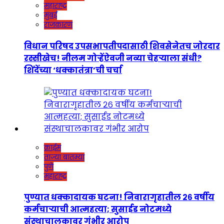
महाराष्ट्र
मुंबई
राजकारण
विधान परिषद उपसभापतीपदासाठी शिवसेनेतच जोरदार
रस्सीखेच! नीलम गोऱ्हेंऐवजी नव्या चेहऱ्याला संधी?
शिंदेंच्या ‘धक्कातंत्रा’ची चर्चा
क्राईम
ताज्या बातम्या
पुणे
महाराष्ट्र
पुण्यात धक्कादायक घटना! निवारागृहातील २६ वर्षीय
कर्मचाऱ्याची आत्महत्या; सुसाईड नोटमध्ये
संस्थाचालकावर गंभीर आरोप