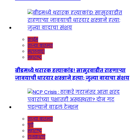
क्राईम
ताज्या बातम्या
मराठवाडा
महाराष्ट्र
बीडमध्ये थरारक हत्याकांड! सासुरवाडीत राहणाऱ्या
जावयाची धारदार शस्त्राने हत्या; जुन्या वादाचा संशय
ताज्या बातम्या
पुणे
महाराष्ट्र
राजकारण