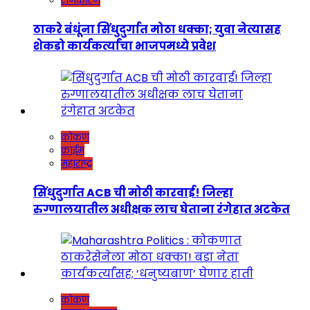
राजकारण
ठाकरे बंधूंना सिंधुदुर्गात मोठा धक्का; युवा नेत्यासह
शेकडो कार्यकर्त्यांचा भाजपमध्ये प्रवेश
कोकण
क्राईम
महाराष्ट्र
सिंधुदुर्गात ACB ची मोठी कारवाई! जिल्हा
रुग्णालयातील अधीक्षक लाच घेताना रंगेहात अटकेत
कोकण