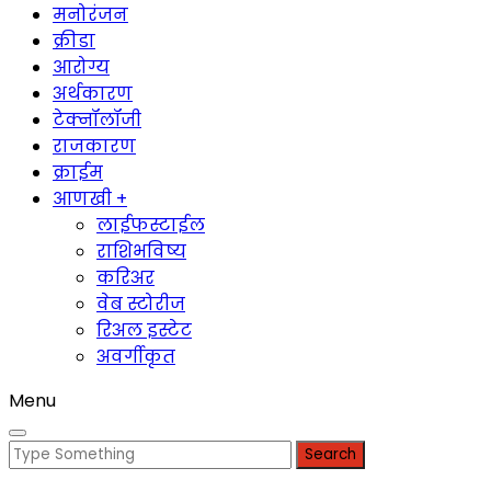
मनोरंजन
क्रीडा
आरोग्य
अर्थकारण
टेक्नॉलॉजी
राजकारण
क्राईम
आणखी +
लाईफस्टाईल
राशिभविष्य
करिअर
वेब स्टोरीज
रिअल इस्टेट
अवर्गीकृत
Menu
Search
for: