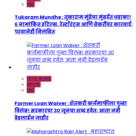
मुंबई
Tukaram Mundhe : तुकाराम मुंढेंचा मुंबईत धडाका!
६ नामांकित हॉटेल्स, रेस्टॉरंट्स आणि बेकरींवर कारवाई;
परवानेही निलंबित
ताज्या बातम्या
महाराष्ट्र
मुंबई
Farmer Loan Waiver : शेतकरी कर्जमाफीला पुन्हा
विलंब! सरकारचा ३० जूनचा शब्द हवेत; आता नवी
डेडलाईन जाहीर