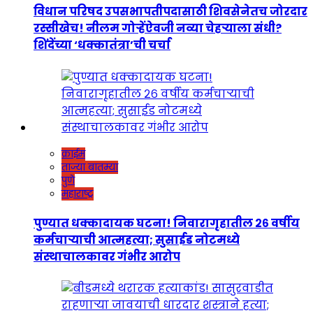
विधान परिषद उपसभापतीपदासाठी शिवसेनेतच जोरदार
रस्सीखेच! नीलम गोऱ्हेंऐवजी नव्या चेहऱ्याला संधी?
शिंदेंच्या ‘धक्कातंत्रा’ची चर्चा
क्राईम
ताज्या बातम्या
पुणे
महाराष्ट्र
पुण्यात धक्कादायक घटना! निवारागृहातील २६ वर्षीय
कर्मचाऱ्याची आत्महत्या; सुसाईड नोटमध्ये
संस्थाचालकावर गंभीर आरोप