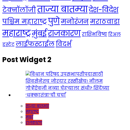
ताज्या बातम्या
देश-विदेश
टेक्नॉलॉजी
पुणे
मनोरंजन
पश्चिम महाराष्ट्र
मराठवाडा
महाराष्ट्र
राजकारण
मुंबई
राशिभविष्य
रिअल
लाईफस्टाईल
विदर्भ
इस्टेट
Post Widget 2
ताज्या बातम्या
महाराष्ट्र
मुंबई
राजकारण