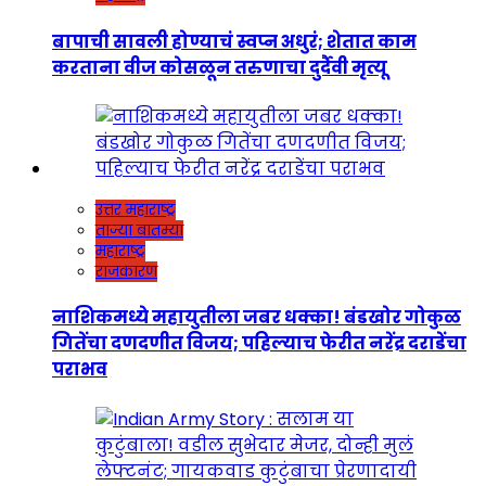
बापाची सावली होण्याचं स्वप्न अधुरं; शेतात काम
करताना वीज कोसळून तरुणाचा दुर्दैवी मृत्यू
उत्तर महाराष्ट्र
ताज्या बातम्या
महाराष्ट्र
राजकारण
नाशिकमध्ये महायुतीला जबर धक्का! बंडखोर गोकुळ
गितेंचा दणदणीत विजय; पहिल्याच फेरीत नरेंद्र दराडेंचा
पराभव