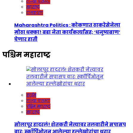
ताज्या बातम्या
महाराष्ट्र
राजकारण
Maharashtra Politics : कोकणात ठाकरेसेनेला
मोठा धक्का! बडा नेता कार्यकर्त्यांसह; ‘धनुष्यबाण’
घेणार हाती
पश्चिम महाराष्ट्र
क्राईम
ताज्या बातम्या
पश्चिम महाराष्ट्र
महाराष्ट्र
सोलापूर हादरलं! शेतकरी नेत्यावर तलवारीने सपासप
वार; स्कॉर्पिओतून आलेल्या हल्लेखोरांचा थरार