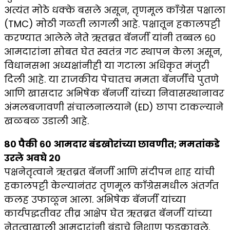
अत्यंत मोठे धक्के बसले असून, तृणमूल काँग्रेस पक्षाला
(TMC) मोठी गळती लागली आहे. पक्षातून हकालपट्टी
करण्यात आलेले नेते ऋतब्रत बॅनर्जी यांनी तब्बल ६०
आमदारांना सोबत घेत स्वतंत्र गट स्थापन केला असून,
विधानसभा अध्यक्षांनीही या गटाला अधिकृत मंजुरी
दिली आहे. या राजकीय पेचातच ममता बॅनर्जींचे पुतणे
आणि खासदार अभिषेक बॅनर्जी यांच्या निवासस्थानावर
अंमलबजावणी संचालनालयाने (ED) छापा टाकल्याने
खळबळ उडाली आहे.
८० पैकी ६० आमदार बंडखोरांच्या छावणीत; ममतांकडे
उरले अवघे २०
पक्षनेतृत्वाने ऋतब्रत बॅनर्जी आणि संदीपन शाह यांची
हकालपट्टी केल्यानंतर तृणमूल काँग्रेसमधील अंतर्गत
कलह उफाळून आला. अभिषेक बॅनर्जी यांच्या
कार्यपद्धतीवर तीव्र आक्षेप घेत ऋतब्रत बॅनर्जी यांच्या
नेतृत्वाखाली आमदारांनी बंडाचे निशाण फडकावले.