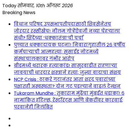
Skip
Today
सोमवार, 10th ऑगस्ट 2026
to
Breaking News
content
विधान परिषद उपसभापतीपदासाठी शिवसेनेतच
जोरदार रस्सीखेच! नीलम गोऱ्हेंऐवजी नव्या चेहऱ्याला
संधी? शिंदेंच्या ‘धक्कातंत्रा’ची चर्चा
पुण्यात धक्कादायक घटना! निवारागृहातील २६ वर्षीय
कर्मचाऱ्याची आत्महत्या; सुसाईड नोटमध्ये
संस्थाचालकावर गंभीर आरोप
बीडमध्ये थरारक हत्याकांड! सासुरवाडीत राहणाऱ्या
जावयाची धारदार शस्त्राने हत्या; जुन्या वादाचा संशय
NCP Crisis : ठाकरे गटानंतर आता शरद पवारांच्या
पक्षातही अस्वस्थता? दोन गट पडल्याने वाढलं टेन्शन
Tukaram Mundhe : तुकाराम मुंढेंचा मुंबईत धडाका! ६
नामांकित हॉटेल्स, रेस्टॉरंट्स आणि बेकरींवर कारवाई;
परवानेही निलंबित