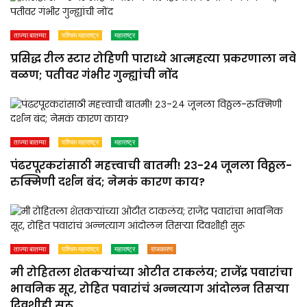
ताज्या बातम्या
पश्चिम महाराष्ट्र
महाराष्ट्र
प्रसिद्ध रील स्टार रोहिणी पाराध्ये आत्महत्या प्रकरणाला नवे
वळण; पतीवर गंभीर गुन्ह्यांची नोंद
ताज्या बातम्या
पश्चिम महाराष्ट्र
महाराष्ट्र
पंढरपूरकरांसाठी महत्त्वाची बातमी! २३-२४ जूनला विठ्ठल-
रुक्मिणी दर्शन बंद; नेमकं कारण काय?
ताज्या बातम्या
पश्चिम महाराष्ट्र
महाराष्ट्र
राजकारण
मी रोहितला शेतकऱ्यांच्या ओटीत टाकलंय; राजेंद्र पवारांचा
भावनिक सूर, रोहित पवारांचं अन्नत्याग आंदोलन तिसऱ्या
दिवशीही सुरू