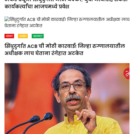
कार्यकर्त्यांचा भाजपमध्ये प्रवेश
कोकण
क्राईम
महाराष्ट्र
सिंधुदुर्गात ACB ची मोठी कारवाई! जिल्हा रुग्णालयातील
अधीक्षक लाच घेताना रंगेहात अटकेत