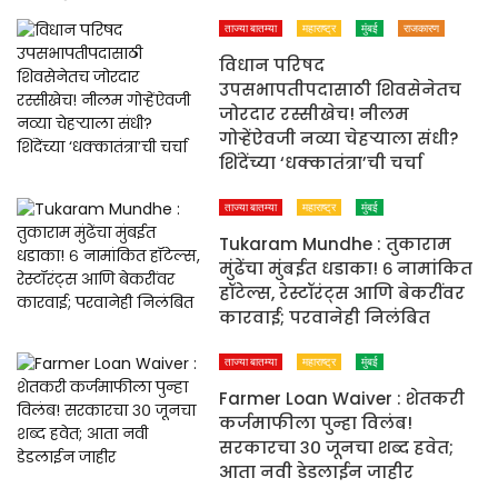
ताज्या बातम्या
महाराष्ट्र
मुंबई
राजकारण
विधान परिषद
उपसभापतीपदासाठी शिवसेनेतच
जोरदार रस्सीखेच! नीलम
गोऱ्हेंऐवजी नव्या चेहऱ्याला संधी?
शिंदेंच्या ‘धक्कातंत्रा’ची चर्चा
ताज्या बातम्या
महाराष्ट्र
मुंबई
Tukaram Mundhe : तुकाराम
मुंढेंचा मुंबईत धडाका! ६ नामांकित
हॉटेल्स, रेस्टॉरंट्स आणि बेकरींवर
कारवाई; परवानेही निलंबित
ताज्या बातम्या
महाराष्ट्र
मुंबई
Farmer Loan Waiver : शेतकरी
कर्जमाफीला पुन्हा विलंब!
सरकारचा ३० जूनचा शब्द हवेत;
आता नवी डेडलाईन जाहीर