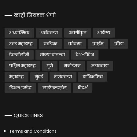
काही निवडक श्रेणी
अध्यात्मिक
अर्थकारण
अवर्गीकृत
आरोग्य
उत्तर महाराष्ट्र
करिअर
कोकण
क्राईम
क्रीडा
टेक्नॉलॉजी
ताज्या बातम्या
देश-विदेश
पश्चिम महाराष्ट्र
पुणे
मनोरंजन
मराठवाडा
महाराष्ट्र
मुंबई
राजकारण
राशिभविष्य
रिअल इस्टेट
लाईफस्टाईल
विदर्भ
QUICK LINKS
Terms and Conditions