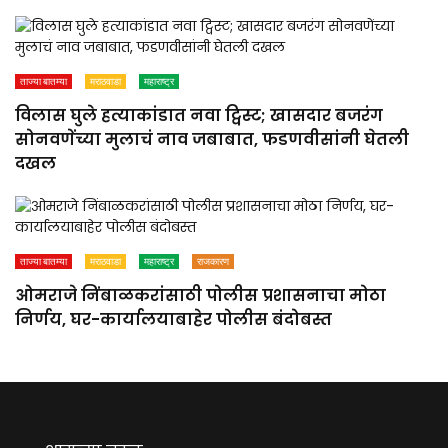
ताज्या बातम्या
मराठवाडा
महाराष्ट्र
विलास घुले हत्याकांडात नवा ट्विस्ट; खासदार बजरंग
सोनवणेंच्या मुलाचं नाव जबाबात, फडणवीसांनी घेतली
दखल
ताज्या बातम्या
मराठवाडा
महाराष्ट्र
राजकारण
ओमराजे निंबाळकरांसाठी पोलीस प्रशासनाचा मोठा
निर्णय, घर-कार्यालयाबाहेर पोलीस बंदोबस्त