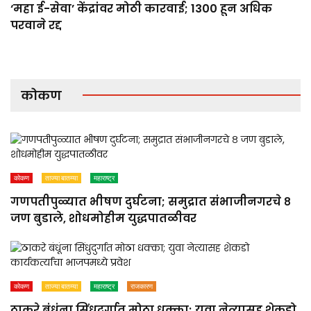
‘महा ई-सेवा’ केंद्रांवर मोठी कारवाई; 1300 हून अधिक
परवाने रद्द
कोकण
कोकण
ताज्या बातम्या
महाराष्ट्र
गणपतीपुळ्यात भीषण दुर्घटना; समुद्रात संभाजीनगरचे ८
जण बुडाले, शोधमोहीम युद्धपातळीवर
कोकण
ताज्या बातम्या
महाराष्ट्र
राजकारण
ठाकरे बंधूंना सिंधुदुर्गात मोठा धक्का; युवा नेत्यासह शेकडो