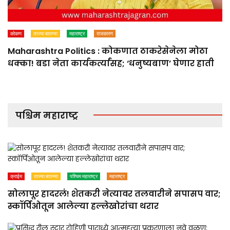
कोकण
ताज्या बातम्या
महाराष्ट्र
राजकारण
Maharashtra Politics : कोकणात ठाकरेसेनेला मोठा
धक्का! बडा नेता कार्यकर्त्यांसह; ‘धनुष्यबाण’ घेणार हाती
पश्चिम महाराष्ट्र
क्राईम
ताज्या बातम्या
पश्चिम महाराष्ट्र
महाराष्ट्र
सोलापूर हादरलं! शेतकरी नेत्यावर तलवारीने सपासप वार;
स्कॉर्पिओतून आलेल्या हल्लेखोरांचा थरार