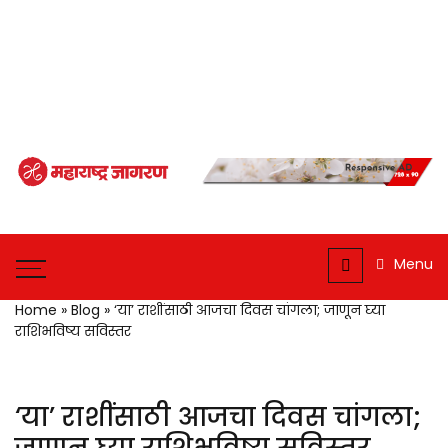
Maharashtra
Jagran: Your
Maharashtra
Trusted
Jagran : Your
Menu
Source for
Trusted
Companion for the
Marathi
Home
»
Blog
»
‘या’ राशींसाठी आजचा दिवस चांगला; जाणून घ्या
Latest News
राशिभविष्य सविस्तर
News and
Updates
‘या’ राशींसाठी आजचा दिवस चांगला;