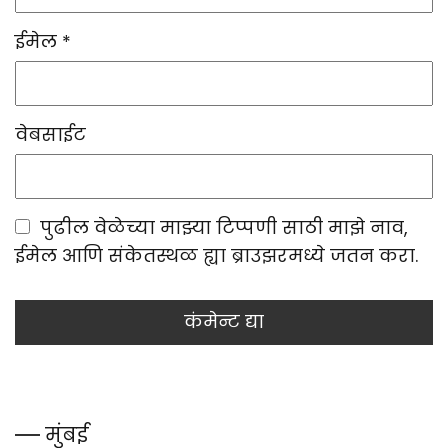
ईमेल
*
वेबसाईट
पुढील वेळेच्या माझ्या टिप्पणी साठी माझे नाव,
ईमेल आणि संकेतस्थळ ह्या ब्राउझरमध्ये जतन करा.
मुंबई