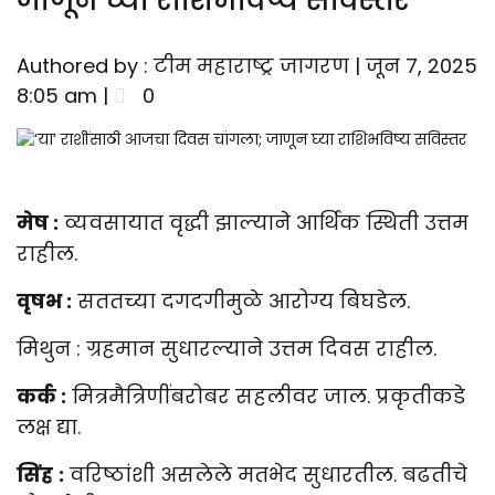
जाणून घ्या राशिभविष्य सविस्तर
Authored by : टीम महाराष्ट्र जागरण | जून 7, 2025
8:05 am |
0
मेष :
व्यवसायात वृद्धी झाल्याने आर्थिक स्थिती उत्तम
राहील.
वृषभ :
सततच्या दगदगीमुळे आरोग्य बिघडेल.
मिथुन : ग्रहमान सुधारल्याने उत्तम दिवस राहील.
कर्क :
मित्रमैत्रिणींबरोबर सहलीवर जाल. प्रकृतीकडे
लक्ष द्या.
सिंह
:
वरिष्ठांशी असलेले मतभेद सुधारतील. बढतीचे