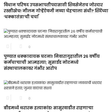
विधान परिषद उपसभापतीपदासाठी शिवसेनेतच जोरदार
रस्सीखेच! नीलम गोऱ्हेंऐवजी नव्या चेहऱ्याला संधी? शिंदेंच्या
‘धक्कातंत्रा’ची चर्चा
0
पुण्यात धक्कादायक घटना! निवारागृहातील २६ वर्षीय
कर्मचाऱ्याची आत्महत्या; सुसाईड नोटमध्ये
संस्थाचालकावर गंभीर आरोप
0
बीडमध्ये थरारक हत्याकांड! सासुरवाडीत राहणाऱ्या