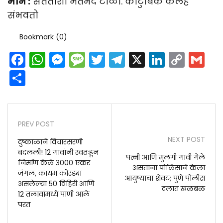
मीन :
संततीशी मतभेद टाळा. कौटुंबिक कलह
संभवतो
Bookmark (
0
)
Facebook
WhatsApp
Messenger
Message
Twitter
Telegram
X
LinkedI
Cop
G
Link
Share
PREV POST
NEXT POST
दुष्काळाने विचारसरणी
बदलली! 12 गावांनी स्वतःहून
पत्नी आणि मुलगी गावी गेले
निर्माण केले 3000 एकर
असताना पोलिसाने केला
जंगल, कायम कोरड्या
आयुष्याचा शेवट; पुणे पोलीस
असलेल्या 50 विहिरी आणि
दलात खळबळ
12 तलावांमध्ये पाणी आले
परत