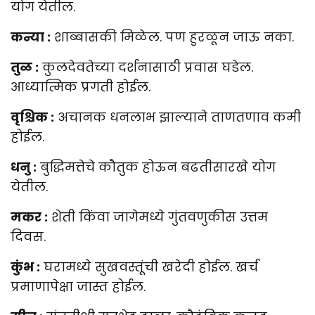
योग येतील.
कन्या :
शाब्बासकी मिळेल. पण हुरळून जाऊ नका.
तुळ :
कुलदेवतेच्या दर्शनासाठी प्रवास घडेल.
आध्यात्मिक प्रगती होईल.
वृश्चिक :
अचानक धनलाभ झाल्याने ताणतणाव कमी
होईल.
धनु :
बुद्धिमत्तेचे कौतुक होऊन बढतीसारखे योग
येतील.
मकर :
शेती किंवा जागेमध्ये गुंतवणुकीस उत्तम
दिवस.
कुंभ :
घरामध्ये सुखवस्तूंची खरेदी होईल. खर्च
प्रमाणापेक्षा जास्त होईल.