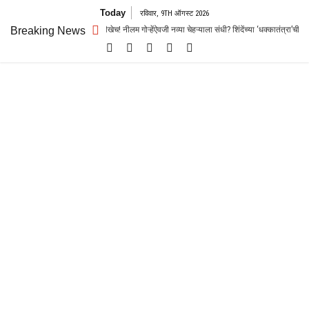
Skip
Today
रविवार, 9TH ऑगस्ट 2026
to
च जोरदार रस्सीखेच! नीलम गोऱ्हेंऐवजी नव्या चेहऱ्याला संधी? शिंदेंच्या ‘धक्कातंत्रा’ची चर्चा
Breaking News
content