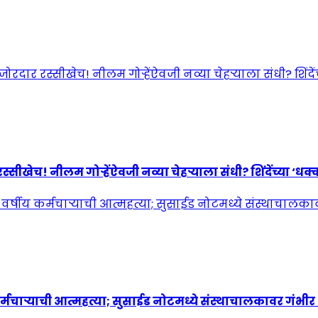
! नीलम गोऱ्हेंऐवजी नव्या चेहऱ्याला संधी? शिंदेंच्या ‘धक्कात
्मचाऱ्याची आत्महत्या; सुसाईड नोटमध्ये संस्थाचालकावर गंभी