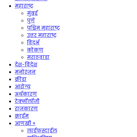
महाराष्ट्र
मुंबई
पुणे
पश्चिम महाराष्ट्र
उत्तर महाराष्ट्र
विदर्भ
कोकण
मराठवाडा
देश-विदेश
मनोरंजन
क्रीडा
आरोग्य
अर्थकारण
टेक्नॉलॉजी
राजकारण
क्राईम
आणखी +
लाईफस्टाईल