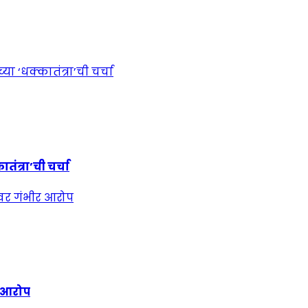
ंत्रा’ची चर्चा
र आरोप