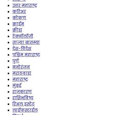
उत्तर महाराष्ट्र
करिअर
कोकण
क्राईम
क्रीडा
टेक्नॉलॉजी
ताज्या बातम्या
देश-विदेश
पश्चिम महाराष्ट्र
पुणे
मनोरंजन
मराठवाडा
महाराष्ट्र
मुंबई
राजकारण
राशिभविष्य
रिअल इस्टेट
लाईफस्टाईल