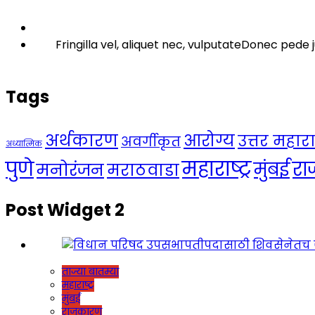
Fringilla vel, aliquet nec, vulputateDonec pede j
Tags
अर्थकारण
आरोग्य
उत्तर महाराष्
अवर्गीकृत
अध्यात्मिक
महाराष्ट्र
पुणे
र
मुंबई
मनोरंजन
मराठवाडा
Post Widget 2
ताज्या बातम्या
महाराष्ट्र
मुंबई
राजकारण