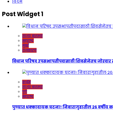
विदर्भ
Post Widget 1
ताज्या बातम्या
महाराष्ट्र
मुंबई
राजकारण
विधान परिषद उपसभापतीपदासाठी शिवसेनेतच जोरदार रस्सीखेच
क्राईम
ताज्या बातम्या
पुणे
महाराष्ट्र
पुण्यात धक्कादायक घटना! निवारागृहातील २६ वर्षीय कर