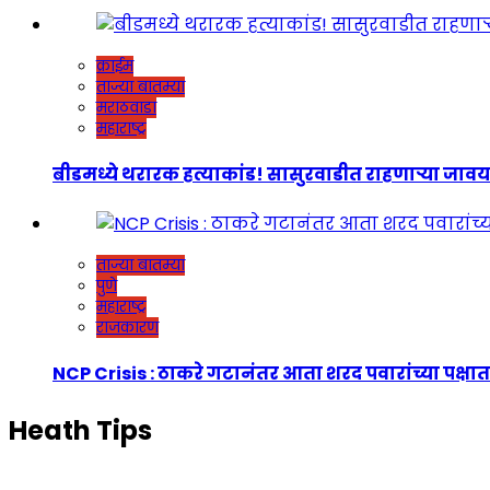
क्राईम
ताज्या बातम्या
मराठवाडा
महाराष्ट्र
बीडमध्ये थरारक हत्याकांड! सासुरवाडीत राहणाऱ्या जावयाच
ताज्या बातम्या
पुणे
महाराष्ट्र
राजकारण
NCP Crisis : ठाकरे गटानंतर आता शरद पवारांच्या पक्षात
Heath Tips