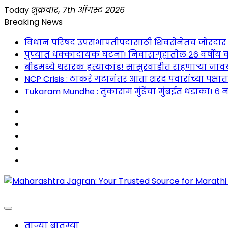
Skip
Today
शुक्रवार, 7th ऑगस्ट 2026
to
Breaking News
content
विधान परिषद उपसभापतीपदासाठी शिवसेनेतच जोरदार रस्सीखे
पुण्यात धक्कादायक घटना! निवारागृहातील २६ वर्षीय क
बीडमध्ये थरारक हत्याकांड! सासुरवाडीत राहणाऱ्या जावया
NCP Crisis : ठाकरे गटानंतर आता शरद पवारांच्या पक्षा
Tukaram Mundhe : तुकाराम मुंढेंचा मुंबईत धडाका! ६ न
Maharashtra Jagran : Your Trusted Companion fo
ताज्या बातम्या