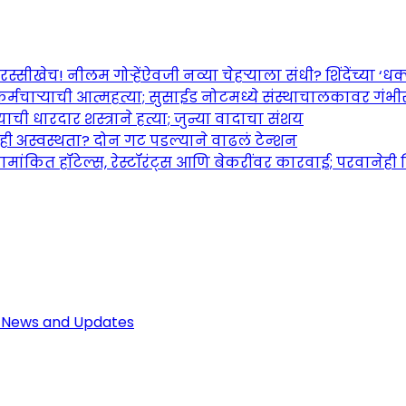
च! नीलम गोऱ्हेंऐवजी नव्या चेहऱ्याला संधी? शिंदेंच्या ‘धक्का
र्मचाऱ्याची आत्महत्या; सुसाईड नोटमध्ये संस्थाचालकावर गंभ
ची धारदार शस्त्राने हत्या; जुन्या वादाचा संशय
तही अस्वस्थता? दोन गट पडल्याने वाढलं टेन्शन
ामांकित हॉटेल्स, रेस्टॉरंट्स आणि बेकरींवर कारवाई; परवानेही
Maharashtra Jagran: Your Trusted So
r the Latest News