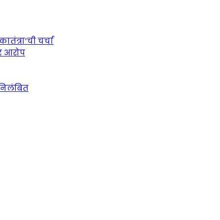
तंत्रा’ची चर्चा
ीर आरोप
 निलंबित
urce for Marathi News and Updates