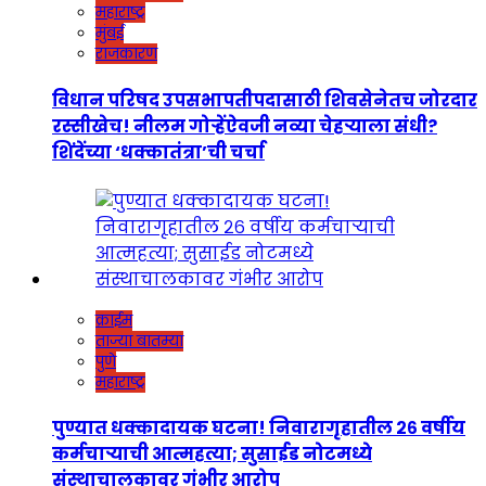
महाराष्ट्र
मुंबई
राजकारण
विधान परिषद उपसभापतीपदासाठी शिवसेनेतच जोरदार
रस्सीखेच! नीलम गोऱ्हेंऐवजी नव्या चेहऱ्याला संधी?
शिंदेंच्या ‘धक्कातंत्रा’ची चर्चा
क्राईम
ताज्या बातम्या
पुणे
महाराष्ट्र
पुण्यात धक्कादायक घटना! निवारागृहातील २६ वर्षीय
कर्मचाऱ्याची आत्महत्या; सुसाईड नोटमध्ये
संस्थाचालकावर गंभीर आरोप