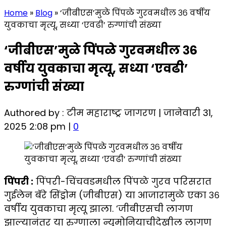
Home
»
Blog
»
‘जीबीएस’मुळे पिंपळे गुरवमधील ३६ वर्षीय
युवकाचा मृत्यू, सध्या ‘एवढी’ रुग्णांची संख्या
‘जीबीएस’मुळे पिंपळे गुरवमधील ३६
वर्षीय युवकाचा मृत्यू, सध्या ‘एवढी’
रुग्णांची संख्या
Authored by : टीम महाराष्ट्र जागरण | जानेवारी 31,
2025 2:08 pm |
0
पिंपरी :
पिंपरी-चिंचवडमधील पिंपळे गुरव परिसरात
गुईलेन बॅरे सिंड्रोम (जीबीएस) या आजारामुळे एका ३६
वर्षीय युवकाचा मृत्यू झाला. ‘जीबीएसची लागण
झाल्यानंतर या रुग्णाला न्यूमोनियाचीदेखील लागण