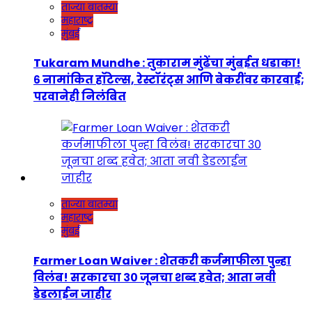
ताज्या बातम्या
महाराष्ट्र
मुंबई
Tukaram Mundhe : तुकाराम मुंढेंचा मुंबईत धडाका!
६ नामांकित हॉटेल्स, रेस्टॉरंट्स आणि बेकरींवर कारवाई;
परवानेही निलंबित
ताज्या बातम्या
महाराष्ट्र
मुंबई
Farmer Loan Waiver : शेतकरी कर्जमाफीला पुन्हा
विलंब! सरकारचा ३० जूनचा शब्द हवेत; आता नवी
डेडलाईन जाहीर