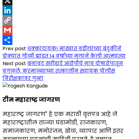
Telegram
X
LinkedIn
Copy
Link
Gmail
Prev post
धक्कादायक! माढ्यात वडीलांच्या बंदुकीने
Share
डोक्यात गोळी झाडत 14 वर्षाच्या मुलाने केली आत्महत्या
Next post
बनावट सहीद्वारे आरोपीचे नाव दोषारोपातून
वगळले; करमाळ्याच्या तत्कालीन सहायक पोलीस
निरीक्षकावर गुन्हा
टीम महाराष्ट्र जागरण
महाराष्ट्र जागरण" हे एक मराठी वृत्तपत्र आहे जे
महाराष्ट्रातील ताज्या घडामोडी, राजकारण,
समाजकारण, मनोरंजन, खेळ, व्यापार आणि इतर