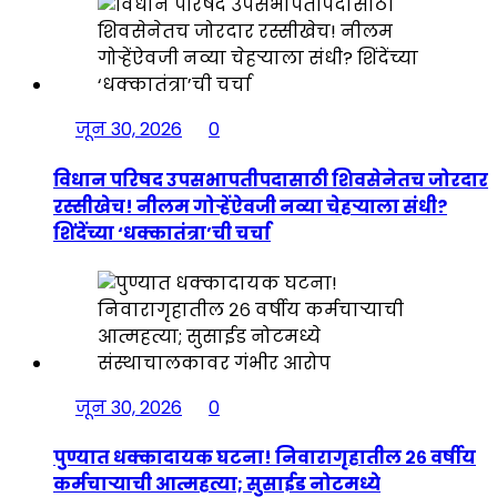
जून 30, 2026
0
विधान परिषद उपसभापतीपदासाठी शिवसेनेतच जोरदार
रस्सीखेच! नीलम गोऱ्हेंऐवजी नव्या चेहऱ्याला संधी?
शिंदेंच्या ‘धक्कातंत्रा’ची चर्चा
जून 30, 2026
0
पुण्यात धक्कादायक घटना! निवारागृहातील २६ वर्षीय
कर्मचाऱ्याची आत्महत्या; सुसाईड नोटमध्ये