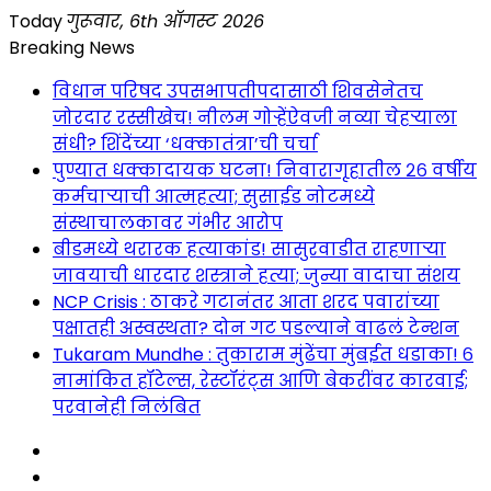
Skip
Today
गुरूवार, 6th ऑगस्ट 2026
to
Breaking News
content
विधान परिषद उपसभापतीपदासाठी शिवसेनेतच
जोरदार रस्सीखेच! नीलम गोऱ्हेंऐवजी नव्या चेहऱ्याला
संधी? शिंदेंच्या ‘धक्कातंत्रा’ची चर्चा
पुण्यात धक्कादायक घटना! निवारागृहातील २६ वर्षीय
कर्मचाऱ्याची आत्महत्या; सुसाईड नोटमध्ये
संस्थाचालकावर गंभीर आरोप
बीडमध्ये थरारक हत्याकांड! सासुरवाडीत राहणाऱ्या
जावयाची धारदार शस्त्राने हत्या; जुन्या वादाचा संशय
NCP Crisis : ठाकरे गटानंतर आता शरद पवारांच्या
पक्षातही अस्वस्थता? दोन गट पडल्याने वाढलं टेन्शन
Tukaram Mundhe : तुकाराम मुंढेंचा मुंबईत धडाका! ६
नामांकित हॉटेल्स, रेस्टॉरंट्स आणि बेकरींवर कारवाई;
परवानेही निलंबित