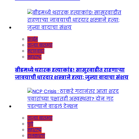
क्राईम
ताज्या बातम्या
मराठवाडा
महाराष्ट्र
बीडमध्ये थरारक हत्याकांड! सासुरवाडीत राहणाऱ्या
जावयाची धारदार शस्त्राने हत्या; जुन्या वादाचा संशय
ताज्या बातम्या
पुणे
महाराष्ट्र
राजकारण