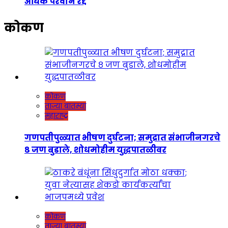
अधिक परवाने रद्द
कोकण
कोकण
ताज्या बातम्या
महाराष्ट्र
गणपतीपुळ्यात भीषण दुर्घटना; समुद्रात संभाजीनगरचे
८ जण बुडाले, शोधमोहीम युद्धपातळीवर
कोकण
ताज्या बातम्या