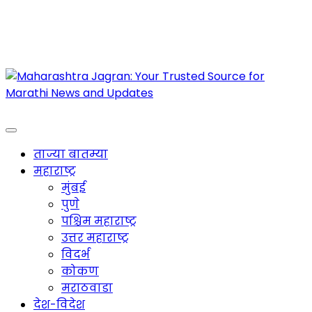
Maharashtra Jagran : Your Trusted Companion
for the Latest News
ताज्या बातम्या
महाराष्ट्र
मुंबई
पुणे
पश्चिम महाराष्ट्र
उत्तर महाराष्ट्र
विदर्भ
कोकण
मराठवाडा
देश-विदेश