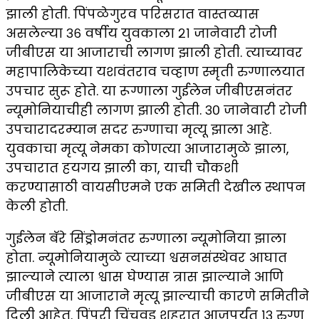
झाली होती. पिंपळेगुरव परिसरात वास्तव्यास
असलेल्या ३६ वर्षीय युवकाला २१ जानेवारी रोजी
जीबीएस या आजाराची लागण झाली होती. त्याच्यावर
महापालिकेच्या यशवंतराव चव्हाण स्मृती रुग्णालयात
उपचार सुरू होते. या रूग्णाला गुईलेन जीबीएसनंतर
न्यूमोनियाचीही लागण झाली होती. ३० जानेवारी रोजी
उपचारादरम्यान सदर रुग्णाचा मृत्यू झाला आहे.
युवकाचा मृत्यू नेमका कोणत्या आजारामुळे झाला,
उपचारात हयगय झाली का, याची चौकशी
करण्यासाठी वायसीएमने एक समिती देखील स्थापन
केली होती.
गुईलेन बॅरे सिंड्रोमनंतर रुग्णाला न्यूमोनिया झाला
होता. न्यूमोनियामुळे त्याच्या श्वसनसंस्थेवर आघात
झाल्याने त्याला श्वास घेण्यास त्रास झाल्याने आणि
जीबीएस या आजाराने मृत्यू झाल्याची कारणे समितीने
दिली आहेत. पिंपरी चिंचवड शहरात आजपर्यंत १३ रुग्ण