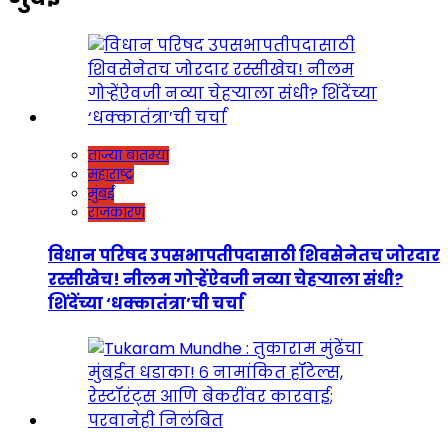
ताज्या बातम्या
महाराष्ट्र
मुंबई
राजकारण
विधान परिषद उपसभापतीपदासाठी शिवसेनेतच जोरदार
रस्सीखेच! नीलम गोऱ्हेंऐवजी नव्या चेहऱ्याला संधी?
शिंदेंच्या ‘धक्कातंत्रा’ची चर्चा