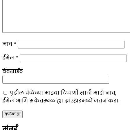
नाव
*
ईमेल
*
वेबसाईट
पुढील वेळेच्या माझ्या टिप्पणी साठी माझे नाव,
ईमेल आणि संकेतस्थळ ह्या ब्राउझरमध्ये जतन करा.
मुंबई