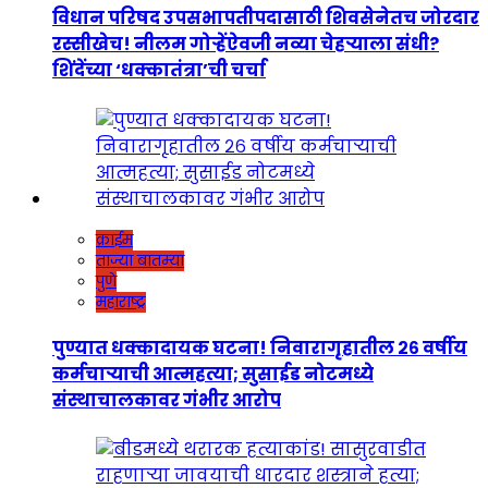
विधान परिषद उपसभापतीपदासाठी शिवसेनेतच जोरदार
रस्सीखेच! नीलम गोऱ्हेंऐवजी नव्या चेहऱ्याला संधी?
शिंदेंच्या ‘धक्कातंत्रा’ची चर्चा
क्राईम
ताज्या बातम्या
पुणे
महाराष्ट्र
पुण्यात धक्कादायक घटना! निवारागृहातील २६ वर्षीय
कर्मचाऱ्याची आत्महत्या; सुसाईड नोटमध्ये
संस्थाचालकावर गंभीर आरोप