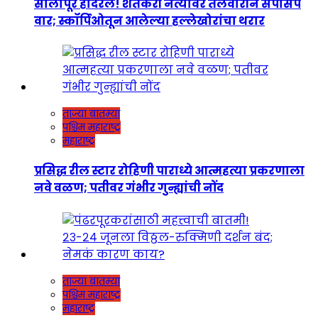
सोलापूर हादरलं! शेतकरी नेत्यावर तलवारीने सपासप
वार; स्कॉर्पिओतून आलेल्या हल्लेखोरांचा थरार
ताज्या बातम्या
पश्चिम महाराष्ट्र
महाराष्ट्र
प्रसिद्ध रील स्टार रोहिणी पाराध्ये आत्महत्या प्रकरणाला
नवे वळण; पतीवर गंभीर गुन्ह्यांची नोंद
ताज्या बातम्या
पश्चिम महाराष्ट्र
महाराष्ट्र