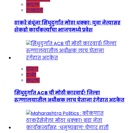
महाराष्ट्र
राजकारण
ठाकरे बंधूंना सिंधुदुर्गात मोठा धक्का; युवा नेत्यासह
शेकडो कार्यकर्त्यांचा भाजपमध्ये प्रवेश
कोकण
क्राईम
महाराष्ट्र
सिंधुदुर्गात ACB ची मोठी कारवाई! जिल्हा
रुग्णालयातील अधीक्षक लाच घेताना रंगेहात अटकेत