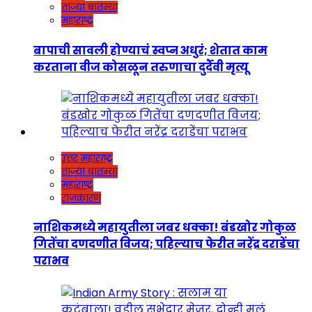
ताज्या बातम्या
महाराष्ट्र
बापाची सावली होण्याचं स्वप्न अधुरं; शेतात काम
करताना वीज कोसळून तरुणाचा दुर्दैवी मृत्यू
उत्तर महाराष्ट्र
ताज्या बातम्या
महाराष्ट्र
राजकारण
नाशिकमध्ये महायुतीला जबर धक्का! बंडखोर गोकुळ
गितेंचा दणदणीत विजय; पहिल्याच फेरीत नरेंद्र दराडेंचा
पराभव