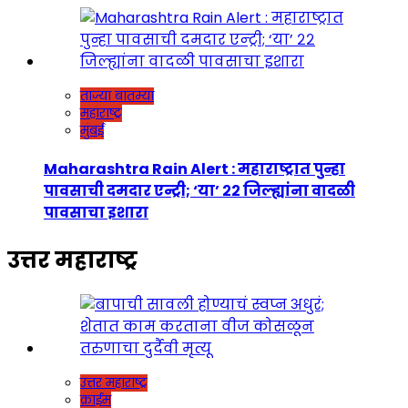
ताज्या बातम्या
महाराष्ट्र
मुंबई
Maharashtra Rain Alert : महाराष्ट्रात पुन्हा
पावसाची दमदार एन्ट्री; ‘या’ २२ जिल्ह्यांना वादळी
पावसाचा इशारा
उत्तर महाराष्ट्र
उत्तर महाराष्ट्र
क्राईम