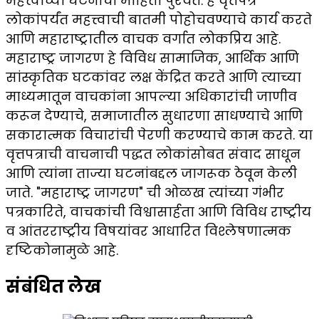
महत्त्वाच्या घटनांची माहिती पुरवते. हे वृत्तपत्र
लोकांपर्यंत महत्त्वाची बातमी पोहोचवण्याचे कार्य करते
आणि महाराष्ट्रातील वाचक वर्गात लोकप्रिय आहे.
महाराष्ट्र जागरण हे विविध सामाजिक, आर्थिक आणि
सांस्कृतिक घटकांवर लक्ष केंद्रित करते आणि त्याच्या
माध्यमातून वाचकांना आपल्या अधिकारांची जाणीव
करून देण्याचे, समाजातील सुधारणा साधण्याचे आणि
सकारात्मक विचारांची पेरणी करण्याचे काम करते. या
वृत्तपत्राची वाचनाची पद्धत लोकांसोबत संवाद साधून
आणि त्यांना ताज्या घटनांबद्दल जागरूक ठेवून केली
जाते. "महाराष्ट्र जागरण" ची ओळख त्यांच्या गंभीर
पत्रकारिते, वाचकांची विश्वासार्हता आणि विविध राष्ट्रीय
व आंतरराष्ट्रीय विषयांवर आधारित विश्लेषणात्मक
दृष्टिकोनामुळे आहे.
संबंधित लेख