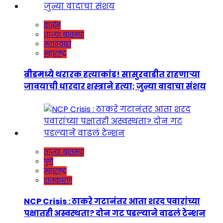
क्राईम
ताज्या बातम्या
मराठवाडा
महाराष्ट्र
बीडमध्ये थरारक हत्याकांड! सासुरवाडीत राहणाऱ्या
जावयाची धारदार शस्त्राने हत्या; जुन्या वादाचा संशय
ताज्या बातम्या
पुणे
महाराष्ट्र
राजकारण
NCP Crisis : ठाकरे गटानंतर आता शरद पवारांच्या
पक्षातही अस्वस्थता? दोन गट पडल्याने वाढलं टेन्शन