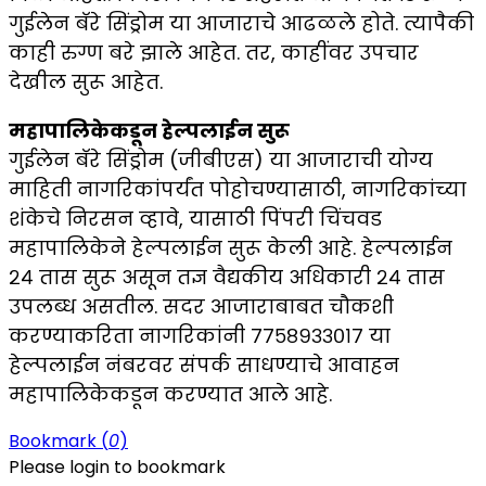
गुईलेन बॅरे सिंड्रोम या आजाराचे आढळले होते. त्यापैकी
काही रुग्ण बरे झाले आहेत. तर, काहींवर उपचार
देखील सुरू आहेत.
महापालिकेकडून हेल्पलाईन सुरू
गुईलेन बॅरे सिंड्रोम (जीबीएस) या आजाराची योग्य
माहिती नागरिकांपर्यंत पोहोचण्यासाठी, नागरिकांच्या
शंकेचे निरसन व्हावे, यासाठी पिंपरी चिंचवड
महापालिकेने हेल्पलाईन सुरू केली आहे. हेल्पलाईन
२४ तास सुरू असून तज्ञ वैद्यकीय अधिकारी २४ तास
उपलब्ध असतील. सदर आजाराबाबत चौकशी
करण्याकरिता नागरिकांनी ७७५८९३३०१७ या
हेल्पलाईन नंबरवर संपर्क साधण्याचे आवाहन
महापालिकेकडून करण्यात आले आहे.
Bookmark (
0
)
Please login to bookmark