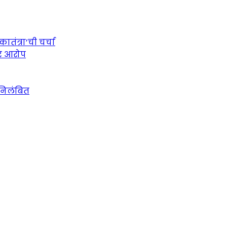
तंत्रा’ची चर्चा
ीर आरोप
 निलंबित
urce for Marathi News and Updates