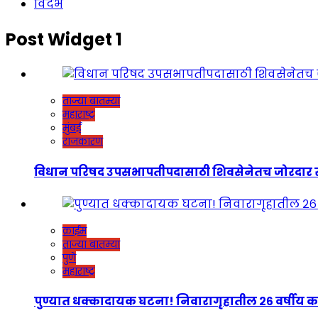
विदर्भ
Post Widget 1
ताज्या बातम्या
महाराष्ट्र
मुंबई
राजकारण
विधान परिषद उपसभापतीपदासाठी शिवसेनेतच जोरदार रस्सीखेच
क्राईम
ताज्या बातम्या
पुणे
महाराष्ट्र
पुण्यात धक्कादायक घटना! निवारागृहातील २६ वर्षीय कर