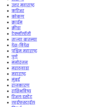
उत्तर महाराष्ट्र
करिअर
कोकण
क्राईम
क्रीडा
टेक्नॉलॉजी
ताज्या बातम्या
देश-विदेश
पश्चिम महाराष्ट्र
पुणे
मनोरंजन
मराठवाडा
महाराष्ट्र
मुंबई
राजकारण
राशिभविष्य
रिअल इस्टेट
लाईफस्टाईल