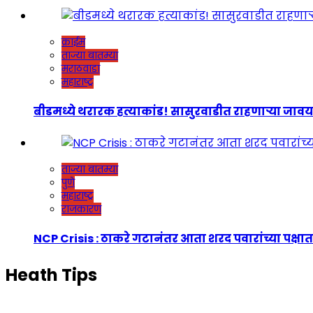
क्राईम
ताज्या बातम्या
मराठवाडा
महाराष्ट्र
बीडमध्ये थरारक हत्याकांड! सासुरवाडीत राहणाऱ्या जावयाच
ताज्या बातम्या
पुणे
महाराष्ट्र
राजकारण
NCP Crisis : ठाकरे गटानंतर आता शरद पवारांच्या पक्षात
Heath Tips