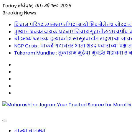
Skip
Today
रविवार, 9th ऑगस्ट 2026
to
Breaking News
content
विधान परिषद उपसभापतीपदासाठी शिवसेनेतच जोरदार रस्सीखे
पुण्यात धक्कादायक घटना! निवारागृहातील २६ वर्षीय क
बीडमध्ये थरारक हत्याकांड! सासुरवाडीत राहणाऱ्या जावया
NCP Crisis : ठाकरे गटानंतर आता शरद पवारांच्या पक्षा
Tukaram Mundhe : तुकाराम मुंढेंचा मुंबईत धडाका! ६ न
Maharashtra Jagran : Your Trusted Companion fo
ताज्या बातम्या