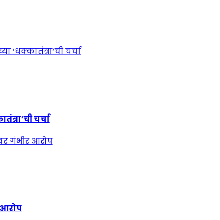
ंत्रा’ची चर्चा
र आरोप