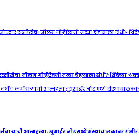
! नीलम गोऱ्हेंऐवजी नव्या चेहऱ्याला संधी? शिंदेंच्या ‘धक्कात
्मचाऱ्याची आत्महत्या; सुसाईड नोटमध्ये संस्थाचालकावर गंभी