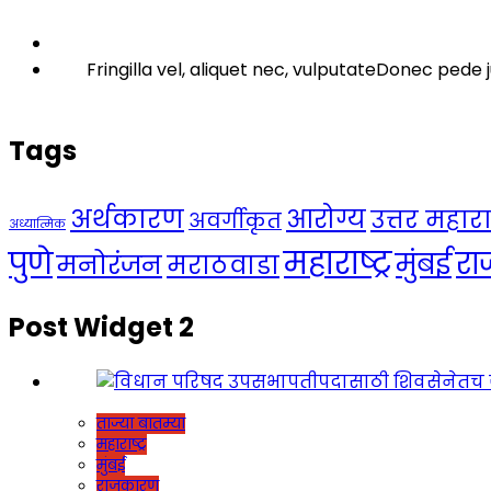
Fringilla vel, aliquet nec, vulputateDonec pede j
Tags
अर्थकारण
आरोग्य
उत्तर महाराष्
अवर्गीकृत
अध्यात्मिक
महाराष्ट्र
पुणे
र
मुंबई
मनोरंजन
मराठवाडा
Post Widget 2
ताज्या बातम्या
महाराष्ट्र
मुंबई
राजकारण