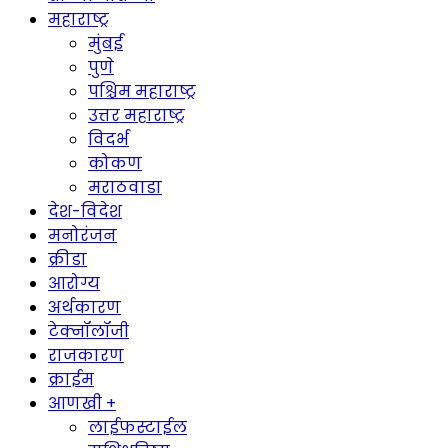
महाराष्ट्र
मुंबई
पुणे
पश्चिम महाराष्ट्र
उत्तर महाराष्ट्र
विदर्भ
कोकण
मराठवाडा
देश-विदेश
मनोरंजन
क्रीडा
आरोग्य
अर्थकारण
टेक्नॉलॉजी
राजकारण
क्राईम
आणखी +
लाईफस्टाईल