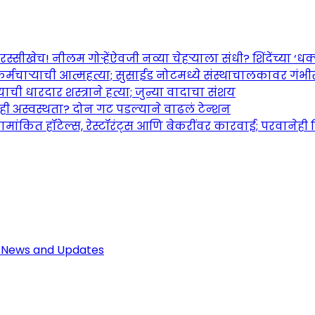
च! नीलम गोऱ्हेंऐवजी नव्या चेहऱ्याला संधी? शिंदेंच्या ‘धक्का
र्मचाऱ्याची आत्महत्या; सुसाईड नोटमध्ये संस्थाचालकावर गंभ
ची धारदार शस्त्राने हत्या; जुन्या वादाचा संशय
तही अस्वस्थता? दोन गट पडल्याने वाढलं टेन्शन
ामांकित हॉटेल्स, रेस्टॉरंट्स आणि बेकरींवर कारवाई; परवानेही
Maharashtra Jagran: Your Trusted So
r the Latest News