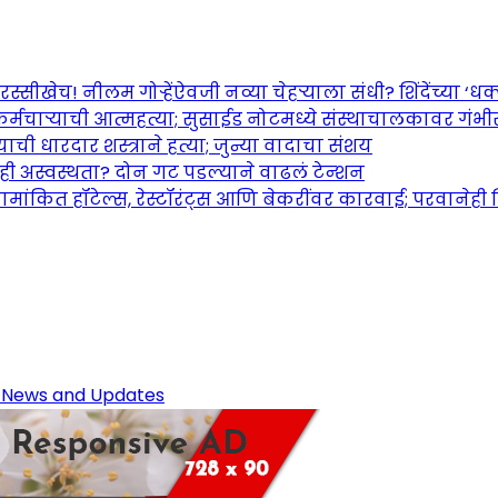
च! नीलम गोऱ्हेंऐवजी नव्या चेहऱ्याला संधी? शिंदेंच्या ‘धक्का
र्मचाऱ्याची आत्महत्या; सुसाईड नोटमध्ये संस्थाचालकावर गंभ
ची धारदार शस्त्राने हत्या; जुन्या वादाचा संशय
तही अस्वस्थता? दोन गट पडल्याने वाढलं टेन्शन
ामांकित हॉटेल्स, रेस्टॉरंट्स आणि बेकरींवर कारवाई; परवानेही
Maharashtra Jagran: Your Trusted So
r the Latest News