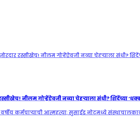
! नीलम गोऱ्हेंऐवजी नव्या चेहऱ्याला संधी? शिंदेंच्या ‘धक्कात