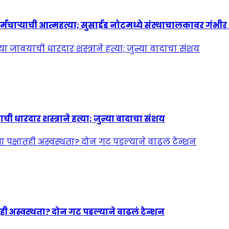
्मचाऱ्याची आत्महत्या; सुसाईड नोटमध्ये संस्थाचालकावर गंभी
ी धारदार शस्त्राने हत्या; जुन्या वादाचा संशय
ही अस्वस्थता? दोन गट पडल्याने वाढलं टेन्शन