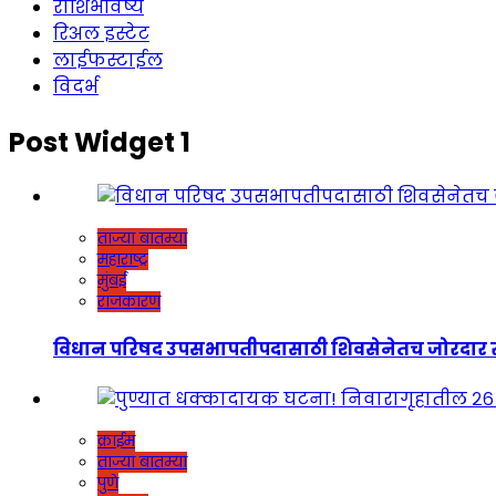
राशिभविष्य
रिअल इस्टेट
लाईफस्टाईल
विदर्भ
Post Widget 1
ताज्या बातम्या
महाराष्ट्र
मुंबई
राजकारण
विधान परिषद उपसभापतीपदासाठी शिवसेनेतच जोरदार रस्सीखेच
क्राईम
ताज्या बातम्या
पुणे