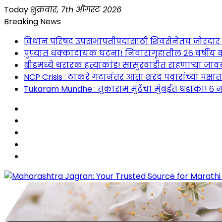
Skip
Today
शुक्रवार, 7th ऑगस्ट 2026
to
Breaking News
content
विधान परिषद उपसभापतीपदासाठी शिवसेनेतच जोरदार रस्सीखे
पुण्यात धक्कादायक घटना! निवारागृहातील २६ वर्षीय क
बीडमध्ये थरारक हत्याकांड! सासुरवाडीत राहणाऱ्या जावया
NCP Crisis : ठाकरे गटानंतर आता शरद पवारांच्या पक्षा
Tukaram Mundhe : तुकाराम मुंढेंचा मुंबईत धडाका! ६ न
Maharashtra Jagran : Your Trusted Companion fo