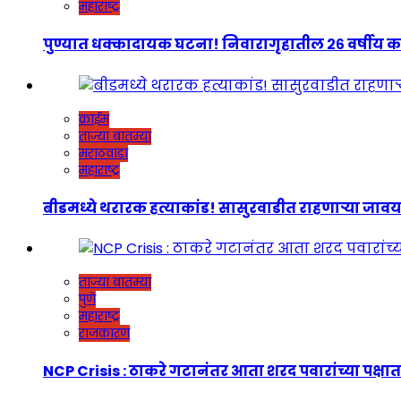
महाराष्ट्र
पुण्यात धक्कादायक घटना! निवारागृहातील २६ वर्षीय कर
क्राईम
ताज्या बातम्या
मराठवाडा
महाराष्ट्र
बीडमध्ये थरारक हत्याकांड! सासुरवाडीत राहणाऱ्या जावयाच
ताज्या बातम्या
पुणे
महाराष्ट्र
राजकारण
NCP Crisis : ठाकरे गटानंतर आता शरद पवारांच्या पक्षात