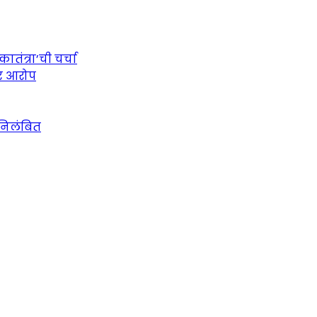
तंत्रा’ची चर्चा
ीर आरोप
 निलंबित
urce for Marathi News and Updates