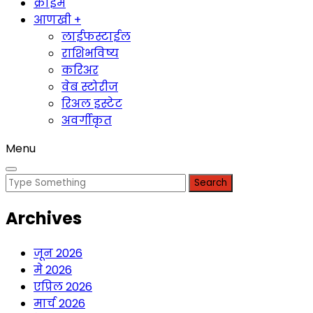
क्राईम
आणखी +
लाईफस्टाईल
राशिभविष्य
करिअर
वेब स्टोरीज
रिअल इस्टेट
अवर्गीकृत
Menu
Search
for:
Archives
जून 2026
मे 2026
एप्रिल 2026
मार्च 2026