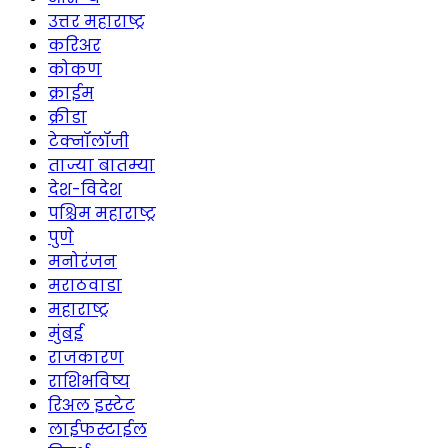
उत्तर महाराष्ट्र
करिअर
कोकण
क्राईम
क्रीडा
टेक्नॉलॉजी
ताज्या बातम्या
देश-विदेश
पश्चिम महाराष्ट्र
पुणे
मनोरंजन
मराठवाडा
महाराष्ट्र
मुंबई
राजकारण
राशिभविष्य
रिअल इस्टेट
लाईफस्टाईल