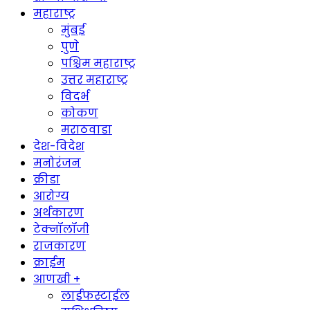
महाराष्ट्र
मुंबई
पुणे
पश्चिम महाराष्ट्र
उत्तर महाराष्ट्र
विदर्भ
कोकण
मराठवाडा
देश-विदेश
मनोरंजन
क्रीडा
आरोग्य
अर्थकारण
टेक्नॉलॉजी
राजकारण
क्राईम
आणखी +
लाईफस्टाईल