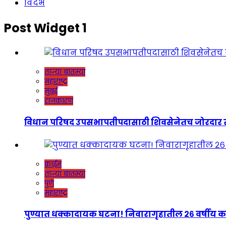
विदर्भ
Post Widget 1
ताज्या बातम्या
महाराष्ट्र
मुंबई
राजकारण
विधान परिषद उपसभापतीपदासाठी शिवसेनेतच जोरदार रस्सीखेच
क्राईम
ताज्या बातम्या
पुणे
महाराष्ट्र
पुण्यात धक्कादायक घटना! निवारागृहातील २६ वर्षीय कर