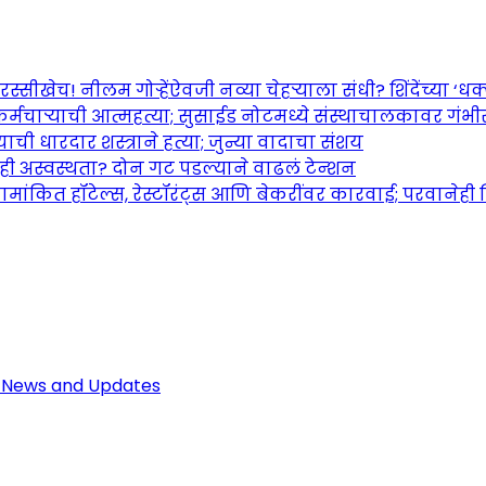
च! नीलम गोऱ्हेंऐवजी नव्या चेहऱ्याला संधी? शिंदेंच्या ‘धक्का
र्मचाऱ्याची आत्महत्या; सुसाईड नोटमध्ये संस्थाचालकावर गंभ
ची धारदार शस्त्राने हत्या; जुन्या वादाचा संशय
तही अस्वस्थता? दोन गट पडल्याने वाढलं टेन्शन
ामांकित हॉटेल्स, रेस्टॉरंट्स आणि बेकरींवर कारवाई; परवानेही
Maharashtra Jagran: Your Trusted So
r the Latest News