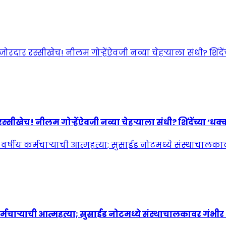
! नीलम गोऱ्हेंऐवजी नव्या चेहऱ्याला संधी? शिंदेंच्या ‘धक्कात
्मचाऱ्याची आत्महत्या; सुसाईड नोटमध्ये संस्थाचालकावर गंभी