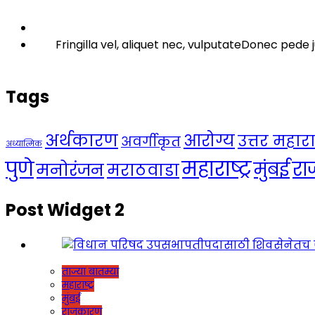
Fringilla vel, aliquet nec, vulputateDonec pede j
Tags
अर्थकारण
आरोग्य
उत्तर महाराष्
अवर्गीकृत
अध्यात्मिक
महाराष्ट्र
पुणे
र
मुंबई
मनोरंजन
मराठवाडा
Post Widget 2
ताज्या बातम्या
महाराष्ट्र
मुंबई
राजकारण