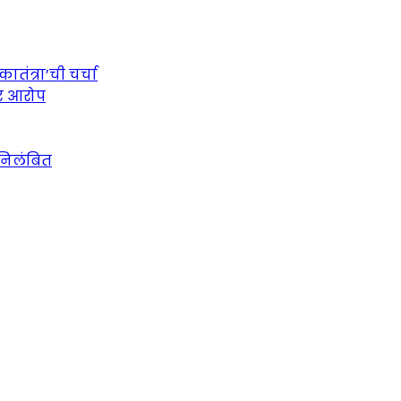
तंत्रा’ची चर्चा
ीर आरोप
 निलंबित
urce for Marathi News and Updates