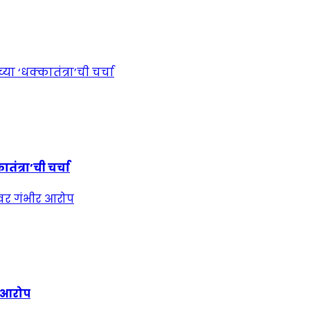
ंत्रा’ची चर्चा
र आरोप