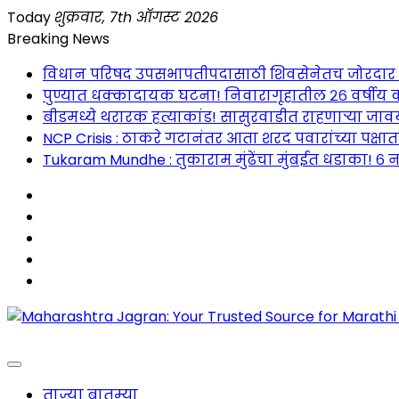
Skip
Today
शुक्रवार, 7th ऑगस्ट 2026
to
Breaking News
content
विधान परिषद उपसभापतीपदासाठी शिवसेनेतच जोरदार रस्सीखे
पुण्यात धक्कादायक घटना! निवारागृहातील २६ वर्षीय क
बीडमध्ये थरारक हत्याकांड! सासुरवाडीत राहणाऱ्या जावया
NCP Crisis : ठाकरे गटानंतर आता शरद पवारांच्या पक्षा
Tukaram Mundhe : तुकाराम मुंढेंचा मुंबईत धडाका! ६ न
Maharashtra Jagran : Your Trusted Companion fo
ताज्या बातम्या