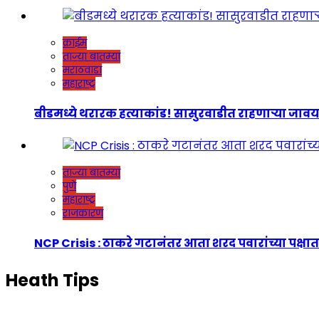
क्राईम
ताज्या बातम्या
मराठवाडा
महाराष्ट्र
बीडमध्ये थरारक हत्याकांड! सासुरवाडीत राहणाऱ्या जावयाच
ताज्या बातम्या
पुणे
महाराष्ट्र
राजकारण
NCP Crisis : ठाकरे गटानंतर आता शरद पवारांच्या पक्षात
Heath Tips