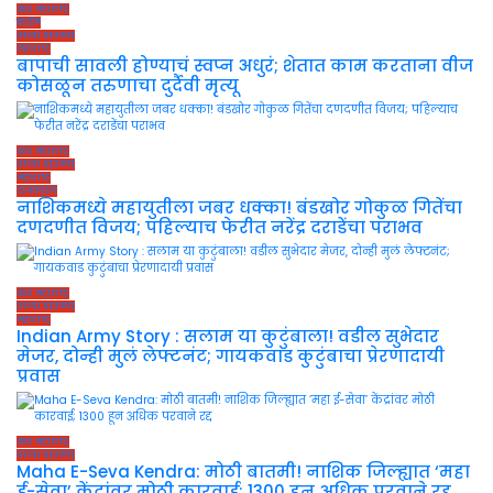
उत्तर महाराष्ट्र
क्राईम
ताज्या बातम्या
महाराष्ट्र
बापाची सावली होण्याचं स्वप्न अधुरं; शेतात काम करताना वीज
कोसळून तरुणाचा दुर्दैवी मृत्यू
उत्तर महाराष्ट्र
ताज्या बातम्या
महाराष्ट्र
राजकारण
नाशिकमध्ये महायुतीला जबर धक्का! बंडखोर गोकुळ गितेंचा
दणदणीत विजय; पहिल्याच फेरीत नरेंद्र दराडेंचा पराभव
उत्तर महाराष्ट्र
ताज्या बातम्या
महाराष्ट्र
Indian Army Story : सलाम या कुटुंबाला! वडील सुभेदार
मेजर, दोन्ही मुलं लेफ्टनंट; गायकवाड कुटुंबाचा प्रेरणादायी
प्रवास
उत्तर महाराष्ट्र
ताज्या बातम्या
Maha E-Seva Kendra: मोठी बातमी! नाशिक जिल्ह्यात ‘महा
ई-सेवा’ केंद्रांवर मोठी कारवाई; 1300 हून अधिक परवाने रद्द