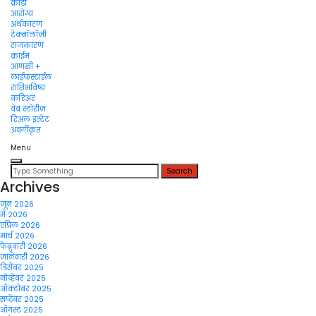
क्रीडा
आरोग्य
अर्थकारण
टेक्नॉलॉजी
राजकारण
क्राईम
आणखी +
लाईफस्टाईल
राशिभविष्य
करिअर
वेब स्टोरीज
रिअल इस्टेट
अवर्गीकृत
Menu
Search
for:
Archives
जून 2026
मे 2026
एप्रिल 2026
मार्च 2026
फेब्रुवारी 2026
जानेवारी 2026
डिसेंबर 2025
नोव्हेंबर 2025
ऑक्टोबर 2025
सप्टेंबर 2025
ऑगस्ट 2025