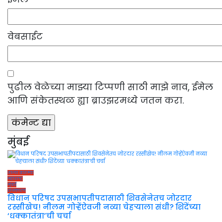
वेबसाईट
पुढील वेळेच्या माझ्या टिप्पणी साठी माझे नाव, ईमेल
आणि संकेतस्थळ ह्या ब्राउझरमध्ये जतन करा.
मुंबई
ताज्या बातम्या
महाराष्ट्र
मुंबई
राजकारण
विधान परिषद उपसभापतीपदासाठी शिवसेनेतच जोरदार
रस्सीखेच! नीलम गोऱ्हेंऐवजी नव्या चेहऱ्याला संधी? शिंदेंच्या
‘धक्कातंत्रा’ची चर्चा