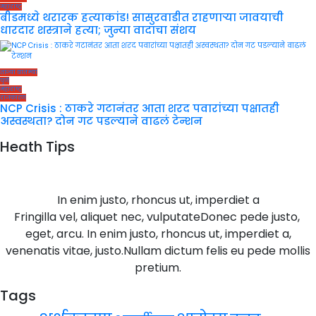
महाराष्ट्र
बीडमध्ये थरारक हत्याकांड! सासुरवाडीत राहणाऱ्या जावयाची
धारदार शस्त्राने हत्या; जुन्या वादाचा संशय
ताज्या बातम्या
पुणे
महाराष्ट्र
राजकारण
NCP Crisis : ठाकरे गटानंतर आता शरद पवारांच्या पक्षातही
अस्वस्थता? दोन गट पडल्याने वाढलं टेन्शन
Heath Tips
In enim justo, rhoncus ut, imperdiet a
Fringilla vel, aliquet nec, vulputateDonec pede justo,
eget, arcu. In enim justo, rhoncus ut, imperdiet a,
venenatis vitae, justo.Nullam dictum felis eu pede mollis
pretium.
Tags