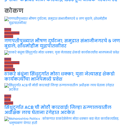
कोकण
कोकण
ताज्या बातम्या
महाराष्ट्र
गणपतीपुळ्यात भीषण दुर्घटना; समुद्रात संभाजीनगरचे ८ जण
बुडाले, शोधमोहीम युद्धपातळीवर
कोकण
ताज्या बातम्या
महाराष्ट्र
राजकारण
ठाकरे बंधूंना सिंधुदुर्गात मोठा धक्का; युवा नेत्यासह शेकडो
कार्यकर्त्यांचा भाजपमध्ये प्रवेश
कोकण
क्राईम
महाराष्ट्र
सिंधुदुर्गात ACB ची मोठी कारवाई! जिल्हा रुग्णालयातील
अधीक्षक लाच घेताना रंगेहात अटकेत