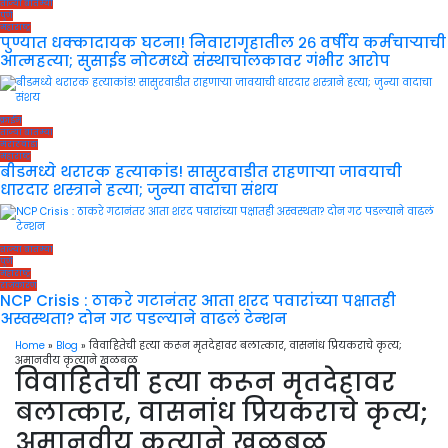
ताज्या बातम्या
पुणे
महाराष्ट्र
पुण्यात धक्कादायक घटना! निवारागृहातील २६ वर्षीय कर्मचाऱ्याची
आत्महत्या; सुसाईड नोटमध्ये संस्थाचालकावर गंभीर आरोप
क्राईम
ताज्या बातम्या
मराठवाडा
महाराष्ट्र
बीडमध्ये थरारक हत्याकांड! सासुरवाडीत राहणाऱ्या जावयाची
धारदार शस्त्राने हत्या; जुन्या वादाचा संशय
ताज्या बातम्या
पुणे
महाराष्ट्र
राजकारण
NCP Crisis : ठाकरे गटानंतर आता शरद पवारांच्या पक्षातही
अस्वस्थता? दोन गट पडल्याने वाढलं टेन्शन
Home
»
Blog
»
विवाहितेची हत्या करून मृतदेहावर बलात्कार, वासनांध प्रियकराचे कृत्य;
अमानवीय कृत्याने खळबळ
विवाहितेची हत्या करून मृतदेहावर
बलात्कार, वासनांध प्रियकराचे कृत्य;
अमानवीय कृत्याने खळबळ