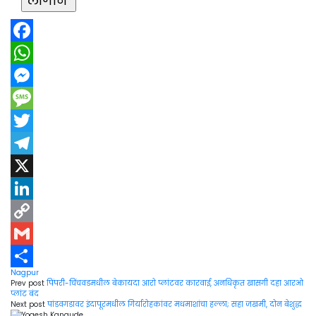
Facebook
WhatsApp
Messenger
Message
Twitter
Telegram
X
LinkedIn
Copy
Link
Gmail
Nagpur
Share
Prev post
पिंपरी-चिंचवडमधील बेकायदा आरो प्लांटवर कारवाई, अनधिकृत खासगी दहा आरओ
प्लांट बंद
Next post
पांडवगडावर इंदापूरमधील गिर्यारोहकांवर मधमाशांचा हल्ला; सहा जखमी, दोन बेशुद्ध