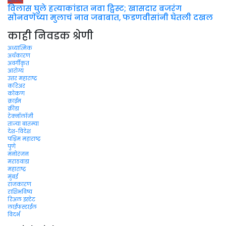
महाराष्ट्र
विलास घुले हत्याकांडात नवा ट्विस्ट; खासदार बजरंग
सोनवणेंच्या मुलाचं नाव जबाबात, फडणवीसांनी घेतली दखल
काही निवडक श्रेणी
अध्यात्मिक
अर्थकारण
अवर्गीकृत
आरोग्य
उत्तर महाराष्ट्र
करिअर
कोकण
क्राईम
क्रीडा
टेक्नॉलॉजी
ताज्या बातम्या
देश-विदेश
पश्चिम महाराष्ट्र
पुणे
मनोरंजन
मराठवाडा
महाराष्ट्र
मुंबई
राजकारण
राशिभविष्य
रिअल इस्टेट
लाईफस्टाईल
विदर्भ