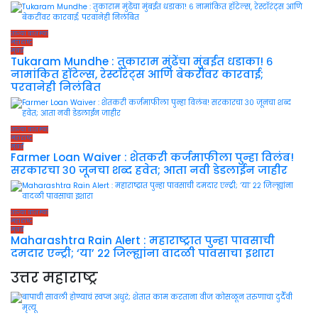
ताज्या बातम्या
महाराष्ट्र
मुंबई
Tukaram Mundhe : तुकाराम मुंढेंचा मुंबईत धडाका! ६
नामांकित हॉटेल्स, रेस्टॉरंट्स आणि बेकरींवर कारवाई;
परवानेही निलंबित
ताज्या बातम्या
महाराष्ट्र
मुंबई
Farmer Loan Waiver : शेतकरी कर्जमाफीला पुन्हा विलंब!
सरकारचा ३० जूनचा शब्द हवेत; आता नवी डेडलाईन जाहीर
ताज्या बातम्या
महाराष्ट्र
मुंबई
Maharashtra Rain Alert : महाराष्ट्रात पुन्हा पावसाची
दमदार एन्ट्री; ‘या’ २२ जिल्ह्यांना वादळी पावसाचा इशारा
उत्तर महाराष्ट्र