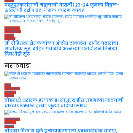
महाराष्ट्र
पंढरपूरकरांसाठी महत्त्वाची बातमी! २३-२४ जूनला विठ्ठल-
रुक्मिणी दर्शन बंद; नेमकं कारण काय?
ताज्या बातम्या
पश्चिम महाराष्ट्र
महाराष्ट्र
राजकारण
मी रोहितला शेतकऱ्यांच्या ओटीत टाकलंय; राजेंद्र पवारांचा
भावनिक सूर, रोहित पवारांचं अन्नत्याग आंदोलन तिसऱ्या
दिवशीही सुरू
मराठवाडा
क्राईम
ताज्या बातम्या
मराठवाडा
महाराष्ट्र
बीडमध्ये थरारक हत्याकांड! सासुरवाडीत राहणाऱ्या जावयाची
धारदार शस्त्राने हत्या; जुन्या वादाचा संशय
ताज्या बातम्या
मराठवाडा
महाराष्ट्र
बीडच्या विलास घुले हत्याप्रकरणाला धक्कादायक वळण;