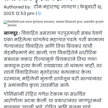
Authored by : टीम महाराष्ट्र जागरण | फेब्रुवारी 10,
2025 12:53 pm |
0
नागपूर :
विवाहित असताना परपुरुषाशी संबंध ठेवणे
एका महिलेला चांगलेच महागात पडले. पती कामाला
गेल्यानंतर विवाहिता आणि तिचा प्रियकर यांची
नेहमीप्रमाणे भेट झाली; पण विवाहितेने शारीरिक
संबंधास नकार दिल्यामुळे प्रियकराने तिचा गळा
आवळून हत्या केली. एवढ्यावर तो थांबला नाही, तर
त्याने विवाहितेच्या मृतदेहावर बलात्कार केला.
दरम्यान, महिलेची मुलगी शाळेतून घरी आल्यानंतर
हे अमानवीय कृत्य उघडकीस आले.
पोलिसांनी रोहित गणेश टेकाम या संशयित
आरोपीला अटक केली. या प्रकारानंतर नागपूरमध्ये
खळबळ उडाली आहे. रोहित आणि संजना यांचे