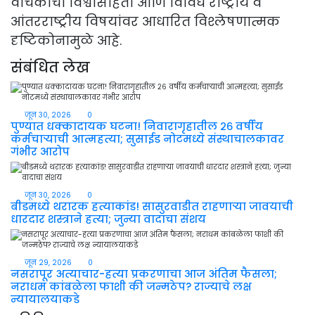
वाचकांची विश्वासार्हता आणि विविध राष्ट्रीय व
आंतरराष्ट्रीय विषयांवर आधारित विश्लेषणात्मक
दृष्टिकोनामुळे आहे.
संबंधित लेख
जून 30, 2026
0
पुण्यात धक्कादायक घटना! निवारागृहातील २६ वर्षीय
कर्मचाऱ्याची आत्महत्या; सुसाईड नोटमध्ये संस्थाचालकावर
गंभीर आरोप
जून 30, 2026
0
बीडमध्ये थरारक हत्याकांड! सासुरवाडीत राहणाऱ्या जावयाची
धारदार शस्त्राने हत्या; जुन्या वादाचा संशय
जून 29, 2026
0
नसरापूर अत्याचार-हत्या प्रकरणाचा आज अंतिम फैसला;
नराधम कांबळेला फाशी की जन्मठेप? राज्याचे लक्ष
न्यायालयाकडे