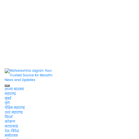
Maharashtra
Jagran: Your
Trusted
Source for
Maharashtra
ताज्या बातम्या
Marathi
Jagran : Your
महाराष्ट्र
News and
मुंबई
Updates
Trusted
पुणे
पश्चिम महाराष्ट्र
Companion for the
उत्तर महाराष्ट्र
विदर्भ
Latest News
कोकण
मराठवाडा
देश-विदेश
मनोरंजन