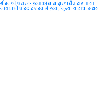
बीडमध्ये थरारक हत्याकांड! सासुरवाडीत राहणाऱ्या
जावयाची धारदार शस्त्राने हत्या; जुन्या वादाचा संशय