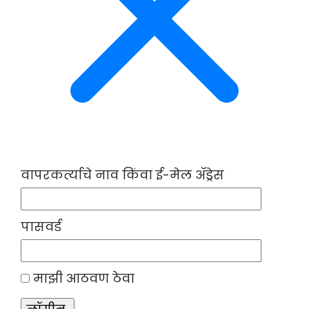
वापरकर्त्याचे नाव किंवा ई-मेल ॲड्रेस
पासवर्ड
माझी आठवण ठेवा