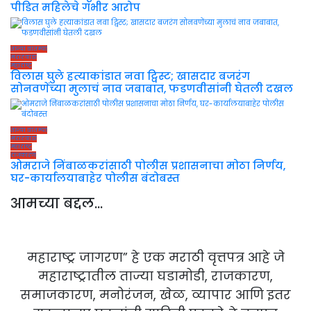
पीडित महिलेचे गंभीर आरोप
ताज्या बातम्या
मराठवाडा
महाराष्ट्र
विलास घुले हत्याकांडात नवा ट्विस्ट; खासदार बजरंग
सोनवणेंच्या मुलाचं नाव जबाबात, फडणवीसांनी घेतली दखल
ताज्या बातम्या
मराठवाडा
महाराष्ट्र
राजकारण
ओमराजे निंबाळकरांसाठी पोलीस प्रशासनाचा मोठा निर्णय,
घर-कार्यालयाबाहेर पोलीस बंदोबस्त
आमच्या बद्दल…
महाराष्ट्र जागरण” हे एक मराठी वृत्तपत्र आहे जे
महाराष्ट्रातील ताज्या घडामोडी, राजकारण,
समाजकारण, मनोरंजन, खेळ, व्यापार आणि इतर