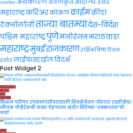
अर्थकारण
आरोग्य
उत्तर
अवर्गीकृत
अध्यात्मिक
क्राईम
करिअर
महाराष्ट्र
क्रीडा
कोकण
ताज्या बातम्या
देश-विदेश
टेक्नॉलॉजी
पुणे
मनोरंजन
पश्चिम महाराष्ट्र
मराठवाडा
महाराष्ट्र
राजकारण
मुंबई
राशिभविष्य
रिअल
लाईफस्टाईल
विदर्भ
इस्टेट
Post Widget 2
ताज्या बातम्या
महाराष्ट्र
मुंबई
राजकारण
विधान परिषद उपसभापतीपदासाठी शिवसेनेतच जोरदार रस्सीखेच!
नीलम गोऱ्हेंऐवजी नव्या चेहऱ्याला संधी? शिंदेंच्या ‘धक्कातंत्रा’ची
चर्चा
क्राईम