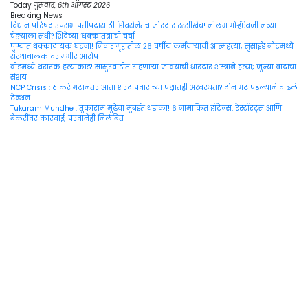
Skip
Today
गुरूवार, 6th ऑगस्ट 2026
to
Breaking News
content
विधान परिषद उपसभापतीपदासाठी शिवसेनेतच जोरदार रस्सीखेच! नीलम गोऱ्हेंऐवजी नव्या
चेहऱ्याला संधी? शिंदेंच्या ‘धक्कातंत्रा’ची चर्चा
पुण्यात धक्कादायक घटना! निवारागृहातील २६ वर्षीय कर्मचाऱ्याची आत्महत्या; सुसाईड नोटमध्ये
संस्थाचालकावर गंभीर आरोप
बीडमध्ये थरारक हत्याकांड! सासुरवाडीत राहणाऱ्या जावयाची धारदार शस्त्राने हत्या; जुन्या वादाचा
संशय
NCP Crisis : ठाकरे गटानंतर आता शरद पवारांच्या पक्षातही अस्वस्थता? दोन गट पडल्याने वाढलं
टेन्शन
Tukaram Mundhe : तुकाराम मुंढेंचा मुंबईत धडाका! ६ नामांकित हॉटेल्स, रेस्टॉरंट्स आणि
बेकरींवर कारवाई; परवानेही निलंबित