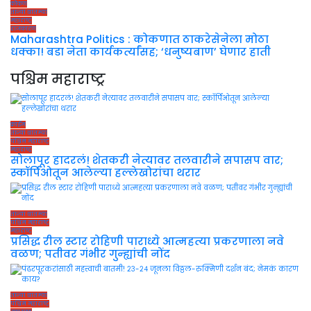
कोकण
ताज्या बातम्या
महाराष्ट्र
राजकारण
Maharashtra Politics : कोकणात ठाकरेसेनेला मोठा
धक्का! बडा नेता कार्यकर्त्यांसह; ‘धनुष्यबाण’ घेणार हाती
पश्चिम महाराष्ट्र
क्राईम
ताज्या बातम्या
पश्चिम महाराष्ट्र
महाराष्ट्र
सोलापूर हादरलं! शेतकरी नेत्यावर तलवारीने सपासप वार;
स्कॉर्पिओतून आलेल्या हल्लेखोरांचा थरार
ताज्या बातम्या
पश्चिम महाराष्ट्र
महाराष्ट्र
प्रसिद्ध रील स्टार रोहिणी पाराध्ये आत्महत्या प्रकरणाला नवे
वळण; पतीवर गंभीर गुन्ह्यांची नोंद
ताज्या बातम्या
पश्चिम महाराष्ट्र