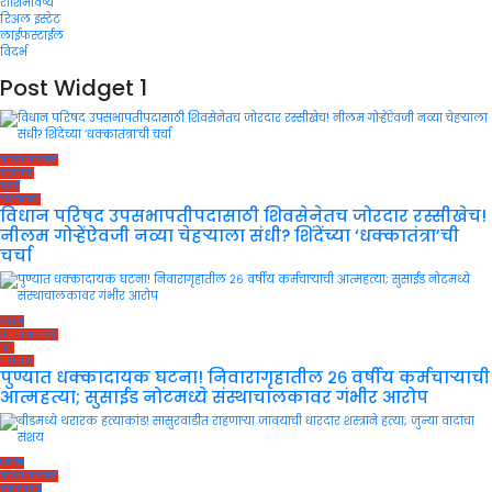
राशिभविष्य
रिअल इस्टेट
लाईफस्टाईल
विदर्भ
Post Widget 1
ताज्या बातम्या
महाराष्ट्र
मुंबई
राजकारण
विधान परिषद उपसभापतीपदासाठी शिवसेनेतच जोरदार रस्सीखेच!
नीलम गोऱ्हेंऐवजी नव्या चेहऱ्याला संधी? शिंदेंच्या ‘धक्कातंत्रा’ची
चर्चा
क्राईम
ताज्या बातम्या
पुणे
महाराष्ट्र
पुण्यात धक्कादायक घटना! निवारागृहातील २६ वर्षीय कर्मचाऱ्याची
आत्महत्या; सुसाईड नोटमध्ये संस्थाचालकावर गंभीर आरोप
क्राईम
ताज्या बातम्या
मराठवाडा