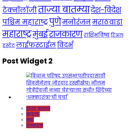
ताज्या बातम्या
देश-विदेश
टेक्नॉलॉजी
पुणे
मनोरंजन
पश्चिम महाराष्ट्र
मराठवाडा
महाराष्ट्र
राजकारण
मुंबई
राशिभविष्य
रिअल
लाईफस्टाईल
विदर्भ
इस्टेट
Post Widget 2
ताज्या बातम्या
महाराष्ट्र
मुंबई
राजकारण