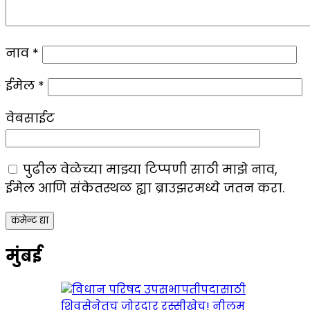
नाव
*
ईमेल
*
वेबसाईट
पुढील वेळेच्या माझ्या टिप्पणी साठी माझे नाव,
ईमेल आणि संकेतस्थळ ह्या ब्राउझरमध्ये जतन करा.
मुंबई