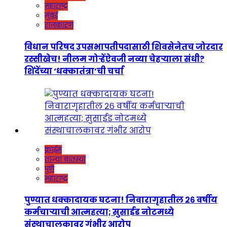
महाराष्ट्र
मुंबई
राजकारण
विधान परिषद उपसभापतीपदासाठी शिवसेनेतच जोरदार
रस्सीखेच! नीलम गोऱ्हेंऐवजी नव्या चेहऱ्याला संधी?
शिंदेंच्या ‘धक्कातंत्रा’ची चर्चा
क्राईम
ताज्या बातम्या
पुणे
महाराष्ट्र
पुण्यात धक्कादायक घटना! निवारागृहातील २६ वर्षीय
कर्मचाऱ्याची आत्महत्या; सुसाईड नोटमध्ये
संस्थाचालकावर गंभीर आरोप