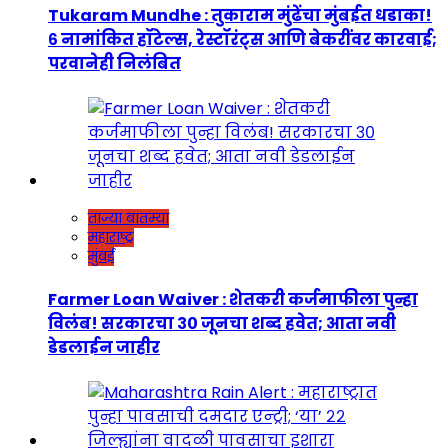
Tukaram Mundhe : तुकाराम मुंढेंचा मुंबईत धडाका!
६ नामांकित हॉटेल्स, रेस्टॉरंट्स आणि बेकरींवर कारवाई;
परवानेही निलंबित
ताज्या बातम्या
महाराष्ट्र
मुंबई
Farmer Loan Waiver : शेतकरी कर्जमाफीला पुन्हा
विलंब! सरकारचा ३० जूनचा शब्द हवेत; आता नवी
डेडलाईन जाहीर