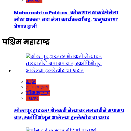
राजकारण
Maharashtra Politics : कोकणात ठाकरेसेनेला
मोठा धक्का! बडा नेता कार्यकर्त्यांसह; ‘धनुष्यबाण’
घेणार हाती
पश्चिम महाराष्ट्र
क्राईम
ताज्या बातम्या
पश्चिम महाराष्ट्र
महाराष्ट्र
सोलापूर हादरलं! शेतकरी नेत्यावर तलवारीने सपासप
वार; स्कॉर्पिओतून आलेल्या हल्लेखोरांचा थरार