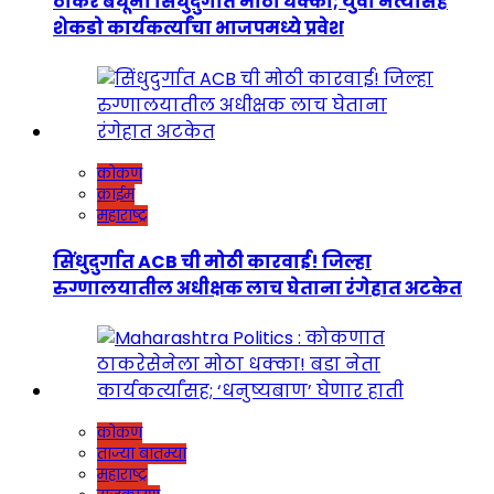
ठाकरे बंधूंना सिंधुदुर्गात मोठा धक्का; युवा नेत्यासह
शेकडो कार्यकर्त्यांचा भाजपमध्ये प्रवेश
कोकण
क्राईम
महाराष्ट्र
सिंधुदुर्गात ACB ची मोठी कारवाई! जिल्हा
रुग्णालयातील अधीक्षक लाच घेताना रंगेहात अटकेत
कोकण
ताज्या बातम्या
महाराष्ट्र