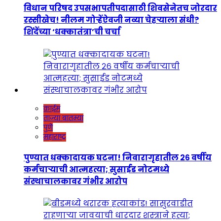
विधान परिषद उपसभापतीपदासाठी शिवसेनेतच जोरदार
रस्सीखेच! नीलम गोऱ्हेंऐवजी नव्या चेहऱ्याला संधी?
शिंदेंच्या ‘धक्कातंत्रा’ची चर्चा
क्राईम
ताज्या बातम्या
पुणे
महाराष्ट्र
पुण्यात धक्कादायक घटना! निवारागृहातील २६ वर्षीय
कर्मचाऱ्याची आत्महत्या; सुसाईड नोटमध्ये
संस्थाचालकावर गंभीर आरोप