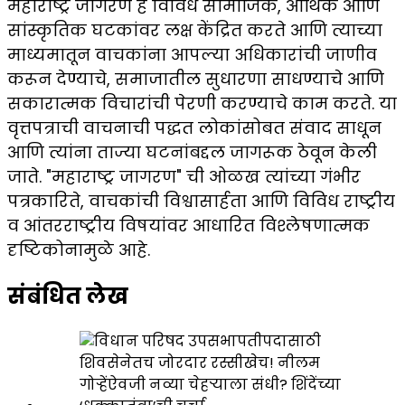
महाराष्ट्र जागरण हे विविध सामाजिक, आर्थिक आणि
सांस्कृतिक घटकांवर लक्ष केंद्रित करते आणि त्याच्या
माध्यमातून वाचकांना आपल्या अधिकारांची जाणीव
करून देण्याचे, समाजातील सुधारणा साधण्याचे आणि
सकारात्मक विचारांची पेरणी करण्याचे काम करते. या
वृत्तपत्राची वाचनाची पद्धत लोकांसोबत संवाद साधून
आणि त्यांना ताज्या घटनांबद्दल जागरूक ठेवून केली
जाते. "महाराष्ट्र जागरण" ची ओळख त्यांच्या गंभीर
पत्रकारिते, वाचकांची विश्वासार्हता आणि विविध राष्ट्रीय
व आंतरराष्ट्रीय विषयांवर आधारित विश्लेषणात्मक
दृष्टिकोनामुळे आहे.
संबंधित लेख