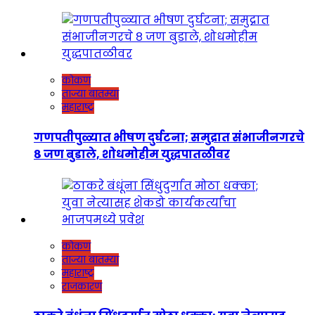
कोकण
ताज्या बातम्या
महाराष्ट्र
गणपतीपुळ्यात भीषण दुर्घटना; समुद्रात संभाजीनगरचे
८ जण बुडाले, शोधमोहीम युद्धपातळीवर
कोकण
ताज्या बातम्या
महाराष्ट्र
राजकारण