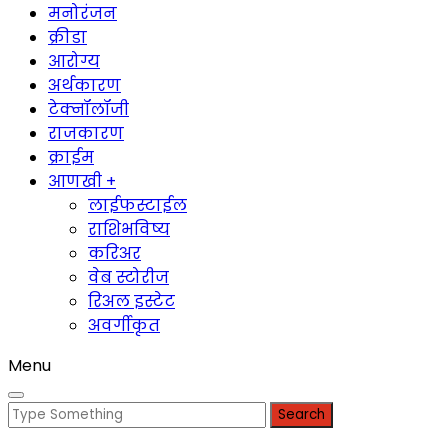
मनोरंजन
क्रीडा
आरोग्य
अर्थकारण
टेक्नॉलॉजी
राजकारण
क्राईम
आणखी +
लाईफस्टाईल
राशिभविष्य
करिअर
वेब स्टोरीज
रिअल इस्टेट
अवर्गीकृत
Menu
Search
for: