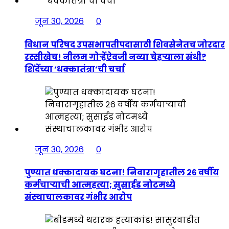
जून 30, 2026
0
विधान परिषद उपसभापतीपदासाठी शिवसेनेतच जोरदार
रस्सीखेच! नीलम गोऱ्हेंऐवजी नव्या चेहऱ्याला संधी?
शिंदेंच्या ‘धक्कातंत्रा’ची चर्चा
जून 30, 2026
0
पुण्यात धक्कादायक घटना! निवारागृहातील २६ वर्षीय
कर्मचाऱ्याची आत्महत्या; सुसाईड नोटमध्ये
संस्थाचालकावर गंभीर आरोप