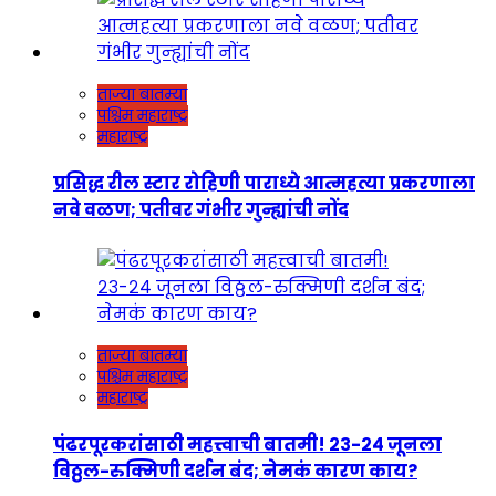
ताज्या बातम्या
पश्चिम महाराष्ट्र
महाराष्ट्र
प्रसिद्ध रील स्टार रोहिणी पाराध्ये आत्महत्या प्रकरणाला
नवे वळण; पतीवर गंभीर गुन्ह्यांची नोंद
ताज्या बातम्या
पश्चिम महाराष्ट्र
महाराष्ट्र
पंढरपूरकरांसाठी महत्त्वाची बातमी! २३-२४ जूनला
विठ्ठल-रुक्मिणी दर्शन बंद; नेमकं कारण काय?