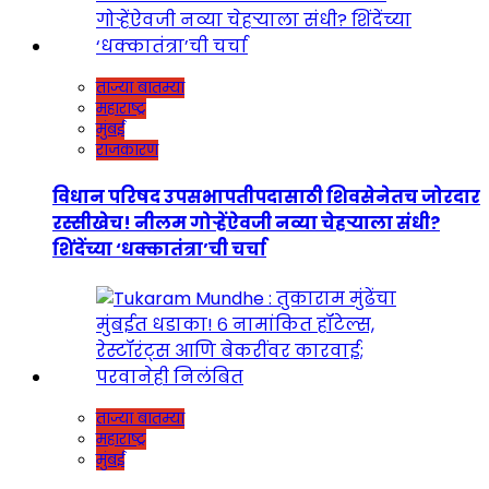
ताज्या बातम्या
महाराष्ट्र
मुंबई
राजकारण
विधान परिषद उपसभापतीपदासाठी शिवसेनेतच जोरदार
रस्सीखेच! नीलम गोऱ्हेंऐवजी नव्या चेहऱ्याला संधी?
शिंदेंच्या ‘धक्कातंत्रा’ची चर्चा
ताज्या बातम्या
महाराष्ट्र
मुंबई