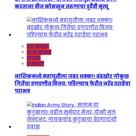
करताना वीज कोसळून तरुणाचा दुर्दैवी मृत्यू
उत्तर महाराष्ट्र
ताज्या बातम्या
महाराष्ट्र
राजकारण
नाशिकमध्ये महायुतीला जबर धक्का! बंडखोर गोकुळ
गितेंचा दणदणीत विजय; पहिल्याच फेरीत नरेंद्र दराडेंचा
पराभव