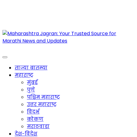
Maharashtra Jagran : Your Trusted Companion
for the Latest News
ताज्या बातम्या
महाराष्ट्र
मुंबई
पुणे
पश्चिम महाराष्ट्र
उत्तर महाराष्ट्र
विदर्भ
कोकण
मराठवाडा
देश-विदेश