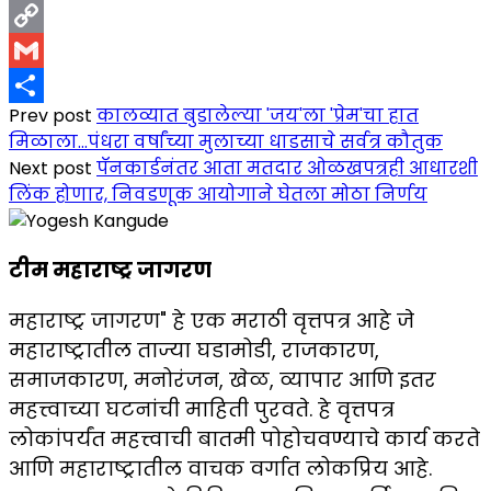
LinkedIn
Copy
Link
Gmail
Prev post
कालव्यात बुडालेल्या 'जय'ला 'प्रेम'चा हात
Share
मिळाला...पंधरा वर्षांच्या मुलाच्या धाडसाचे सर्वत्र कौतुक
Next post
पॅनकार्डनंतर आता मतदार ओळखपत्रही आधारशी
लिंक होणार, निवडणूक आयोगाने घेतला मोठा निर्णय
टीम महाराष्ट्र जागरण
महाराष्ट्र जागरण" हे एक मराठी वृत्तपत्र आहे जे
महाराष्ट्रातील ताज्या घडामोडी, राजकारण,
समाजकारण, मनोरंजन, खेळ, व्यापार आणि इतर
महत्त्वाच्या घटनांची माहिती पुरवते. हे वृत्तपत्र
लोकांपर्यंत महत्त्वाची बातमी पोहोचवण्याचे कार्य करते
आणि महाराष्ट्रातील वाचक वर्गात लोकप्रिय आहे.