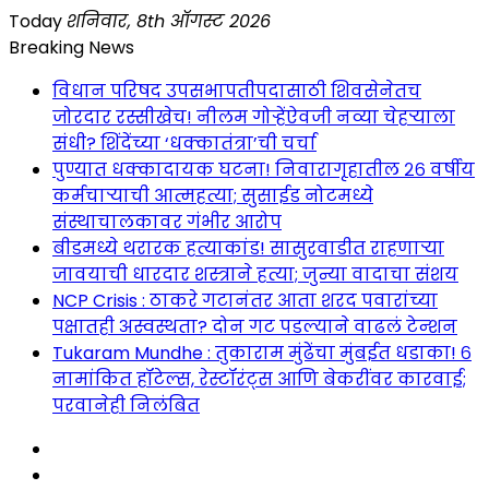
Skip
Today
शनिवार, 8th ऑगस्ट 2026
to
Breaking News
content
विधान परिषद उपसभापतीपदासाठी शिवसेनेतच
जोरदार रस्सीखेच! नीलम गोऱ्हेंऐवजी नव्या चेहऱ्याला
संधी? शिंदेंच्या ‘धक्कातंत्रा’ची चर्चा
पुण्यात धक्कादायक घटना! निवारागृहातील २६ वर्षीय
कर्मचाऱ्याची आत्महत्या; सुसाईड नोटमध्ये
संस्थाचालकावर गंभीर आरोप
बीडमध्ये थरारक हत्याकांड! सासुरवाडीत राहणाऱ्या
जावयाची धारदार शस्त्राने हत्या; जुन्या वादाचा संशय
NCP Crisis : ठाकरे गटानंतर आता शरद पवारांच्या
पक्षातही अस्वस्थता? दोन गट पडल्याने वाढलं टेन्शन
Tukaram Mundhe : तुकाराम मुंढेंचा मुंबईत धडाका! ६
नामांकित हॉटेल्स, रेस्टॉरंट्स आणि बेकरींवर कारवाई;
परवानेही निलंबित