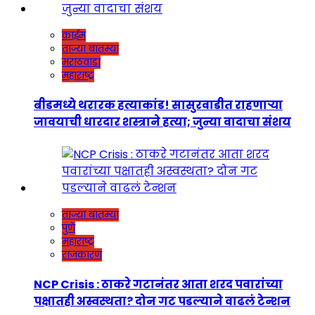
क्राईम
ताज्या बातम्या
मराठवाडा
महाराष्ट्र
बीडमध्ये थरारक हत्याकांड! सासुरवाडीत राहणाऱ्या
जावयाची धारदार शस्त्राने हत्या; जुन्या वादाचा संशय
ताज्या बातम्या
पुणे
महाराष्ट्र
राजकारण
NCP Crisis : ठाकरे गटानंतर आता शरद पवारांच्या
पक्षातही अस्वस्थता? दोन गट पडल्याने वाढलं टेन्शन