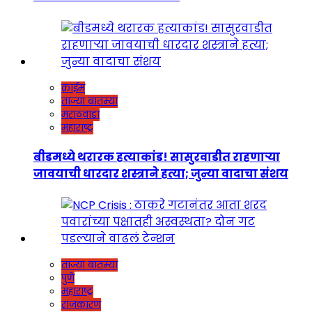
क्राईम
ताज्या बातम्या
मराठवाडा
महाराष्ट्र
बीडमध्ये थरारक हत्याकांड! सासुरवाडीत राहणाऱ्या
जावयाची धारदार शस्त्राने हत्या; जुन्या वादाचा संशय
ताज्या बातम्या
पुणे
महाराष्ट्र
राजकारण