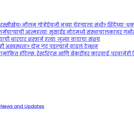
च! नीलम गोऱ्हेंऐवजी नव्या चेहऱ्याला संधी? शिंदेंच्या ‘धक्का
र्मचाऱ्याची आत्महत्या; सुसाईड नोटमध्ये संस्थाचालकावर गंभ
ची धारदार शस्त्राने हत्या; जुन्या वादाचा संशय
तही अस्वस्थता? दोन गट पडल्याने वाढलं टेन्शन
ामांकित हॉटेल्स, रेस्टॉरंट्स आणि बेकरींवर कारवाई; परवानेही
Maharashtra Jagran: Your Trusted So
r the Latest News