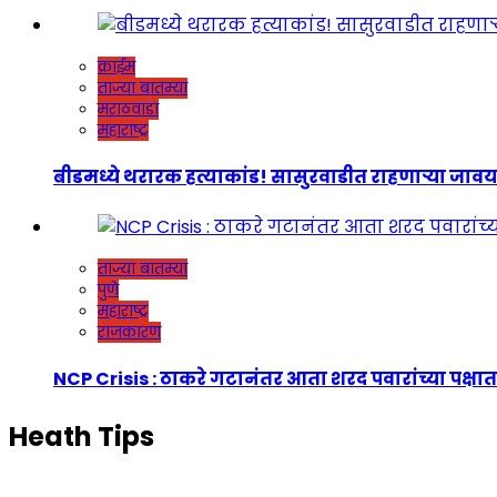
क्राईम
ताज्या बातम्या
मराठवाडा
महाराष्ट्र
बीडमध्ये थरारक हत्याकांड! सासुरवाडीत राहणाऱ्या जावयाच
ताज्या बातम्या
पुणे
महाराष्ट्र
राजकारण
NCP Crisis : ठाकरे गटानंतर आता शरद पवारांच्या पक्षात
Heath Tips