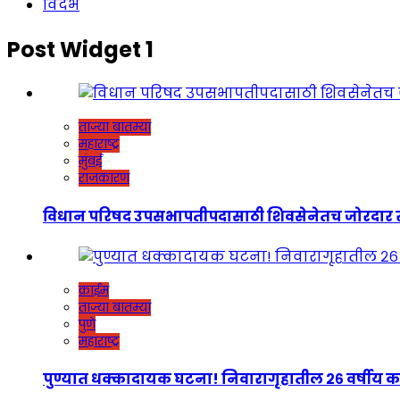
विदर्भ
Post Widget 1
ताज्या बातम्या
महाराष्ट्र
मुंबई
राजकारण
विधान परिषद उपसभापतीपदासाठी शिवसेनेतच जोरदार रस्सीखेच
क्राईम
ताज्या बातम्या
पुणे
महाराष्ट्र
पुण्यात धक्कादायक घटना! निवारागृहातील २६ वर्षीय कर