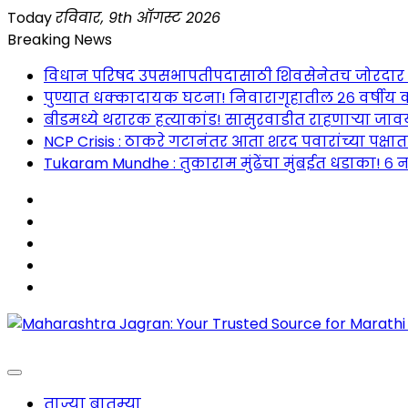
Skip
Today
रविवार, 9th ऑगस्ट 2026
to
Breaking News
content
विधान परिषद उपसभापतीपदासाठी शिवसेनेतच जोरदार रस्सीखे
पुण्यात धक्कादायक घटना! निवारागृहातील २६ वर्षीय क
बीडमध्ये थरारक हत्याकांड! सासुरवाडीत राहणाऱ्या जावया
NCP Crisis : ठाकरे गटानंतर आता शरद पवारांच्या पक्षा
Tukaram Mundhe : तुकाराम मुंढेंचा मुंबईत धडाका! ६ न
Maharashtra Jagran : Your Trusted Companion fo
ताज्या बातम्या