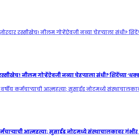
! नीलम गोऱ्हेंऐवजी नव्या चेहऱ्याला संधी? शिंदेंच्या ‘धक्कात
्मचाऱ्याची आत्महत्या; सुसाईड नोटमध्ये संस्थाचालकावर गंभी