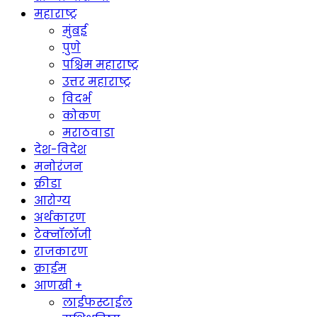
महाराष्ट्र
मुंबई
पुणे
पश्चिम महाराष्ट्र
उत्तर महाराष्ट्र
विदर्भ
कोकण
मराठवाडा
देश-विदेश
मनोरंजन
क्रीडा
आरोग्य
अर्थकारण
टेक्नॉलॉजी
राजकारण
क्राईम
आणखी +
लाईफस्टाईल