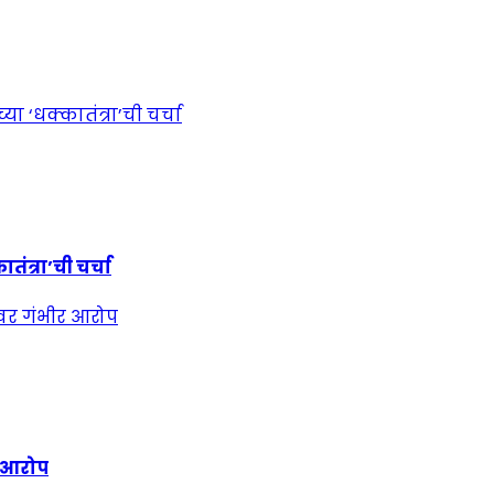
ंत्रा’ची चर्चा
र आरोप