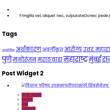
Fringilla vel, aliquet nec, vulputateDonec pede j
Tags
अर्थकारण
आरोग्य
उत्तर महाराष्
अवर्गीकृत
अध्यात्मिक
महाराष्ट्र
पुणे
र
मुंबई
मनोरंजन
मराठवाडा
Post Widget 2
ताज्या बातम्या
महाराष्ट्र
मुंबई
राजकारण