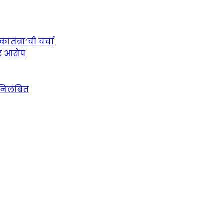
तंत्रा’ची चर्चा
ीर आरोप
 निलंबित
urce for Marathi News and Updates