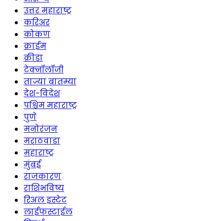
उत्तर महाराष्ट्र
करिअर
कोकण
क्राईम
क्रीडा
टेक्नॉलॉजी
ताज्या बातम्या
देश-विदेश
पश्चिम महाराष्ट्र
पुणे
मनोरंजन
मराठवाडा
महाराष्ट्र
मुंबई
राजकारण
राशिभविष्य
रिअल इस्टेट
लाईफस्टाईल