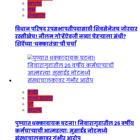
महाराष्ट्र
मुंबई
राजकारण
विधान परिषद उपसभापतीपदासाठी शिवसेनेतच जोरदार
रस्सीखेच! नीलम गोऱ्हेंऐवजी नव्या चेहऱ्याला संधी?
शिंदेंच्या ‘धक्कातंत्रा’ची चर्चा
क्राईम
ताज्या बातम्या
पुणे
महाराष्ट्र
पुण्यात धक्कादायक घटना! निवारागृहातील २६ वर्षीय
कर्मचाऱ्याची आत्महत्या; सुसाईड नोटमध्ये
संस्थाचालकावर गंभीर आरोप