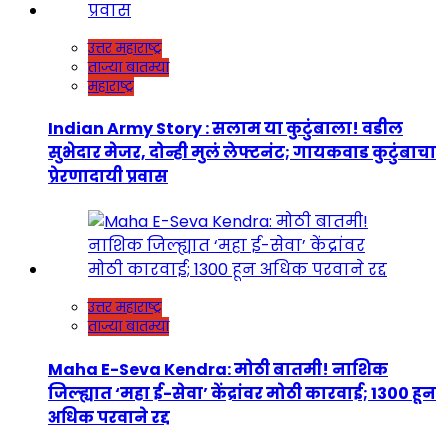
उत्तर महाराष्ट्र
ताज्या बातम्या
महाराष्ट्र
Indian Army Story : सलाम या कुटुंबाला! वडील
सुभेदार मेजर, दोन्ही मुलं लेफ्टनंट; गायकवाड कुटुंबाचा
प्रेरणादायी प्रवास
उत्तर महाराष्ट्र
ताज्या बातम्या
Maha E-Seva Kendra: मोठी बातमी! नाशिक
जिल्ह्यात ‘महा ई-सेवा’ केंद्रांवर मोठी कारवाई; 1300 हून
अधिक परवाने रद्द