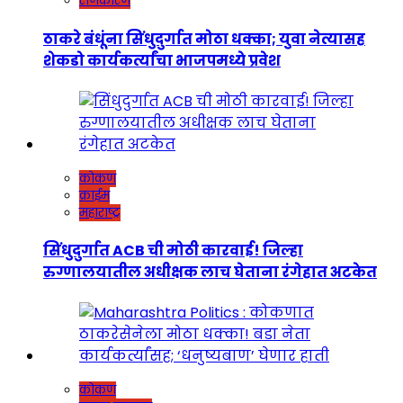
राजकारण
ठाकरे बंधूंना सिंधुदुर्गात मोठा धक्का; युवा नेत्यासह
शेकडो कार्यकर्त्यांचा भाजपमध्ये प्रवेश
कोकण
क्राईम
महाराष्ट्र
सिंधुदुर्गात ACB ची मोठी कारवाई! जिल्हा
रुग्णालयातील अधीक्षक लाच घेताना रंगेहात अटकेत
कोकण