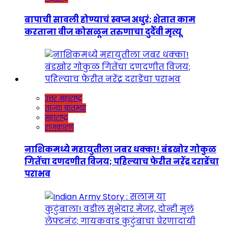
बापाची सावली होण्याचं स्वप्न अधुरं; शेतात काम
करताना वीज कोसळून तरुणाचा दुर्दैवी मृत्यू
उत्तर महाराष्ट्र
ताज्या बातम्या
महाराष्ट्र
राजकारण
नाशिकमध्ये महायुतीला जबर धक्का! बंडखोर गोकुळ
गितेंचा दणदणीत विजय; पहिल्याच फेरीत नरेंद्र दराडेंचा
पराभव