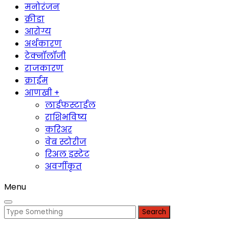
मनोरंजन
क्रीडा
आरोग्य
अर्थकारण
टेक्नॉलॉजी
राजकारण
क्राईम
आणखी +
लाईफस्टाईल
राशिभविष्य
करिअर
वेब स्टोरीज
रिअल इस्टेट
अवर्गीकृत
Menu
Search
for: