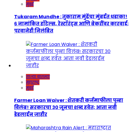
मुंबई
Tukaram Mundhe : तुकाराम मुंढेंचा मुंबईत धडाका!
६ नामांकित हॉटेल्स, रेस्टॉरंट्स आणि बेकरींवर कारवाई;
परवानेही निलंबित
ताज्या बातम्या
महाराष्ट्र
मुंबई
Farmer Loan Waiver : शेतकरी कर्जमाफीला पुन्हा
विलंब! सरकारचा ३० जूनचा शब्द हवेत; आता नवी
डेडलाईन जाहीर