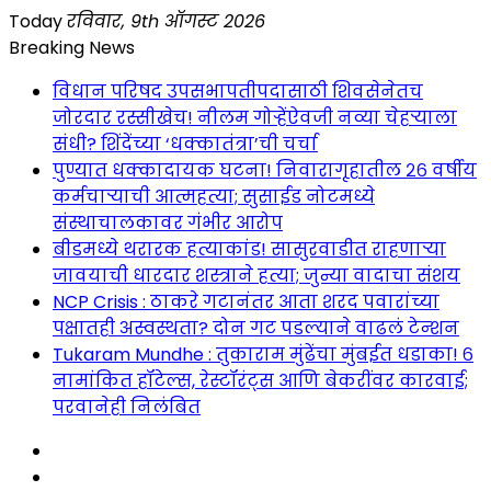
Skip
Today
रविवार, 9th ऑगस्ट 2026
to
Breaking News
content
विधान परिषद उपसभापतीपदासाठी शिवसेनेतच
जोरदार रस्सीखेच! नीलम गोऱ्हेंऐवजी नव्या चेहऱ्याला
संधी? शिंदेंच्या ‘धक्कातंत्रा’ची चर्चा
पुण्यात धक्कादायक घटना! निवारागृहातील २६ वर्षीय
कर्मचाऱ्याची आत्महत्या; सुसाईड नोटमध्ये
संस्थाचालकावर गंभीर आरोप
बीडमध्ये थरारक हत्याकांड! सासुरवाडीत राहणाऱ्या
जावयाची धारदार शस्त्राने हत्या; जुन्या वादाचा संशय
NCP Crisis : ठाकरे गटानंतर आता शरद पवारांच्या
पक्षातही अस्वस्थता? दोन गट पडल्याने वाढलं टेन्शन
Tukaram Mundhe : तुकाराम मुंढेंचा मुंबईत धडाका! ६
नामांकित हॉटेल्स, रेस्टॉरंट्स आणि बेकरींवर कारवाई;
परवानेही निलंबित