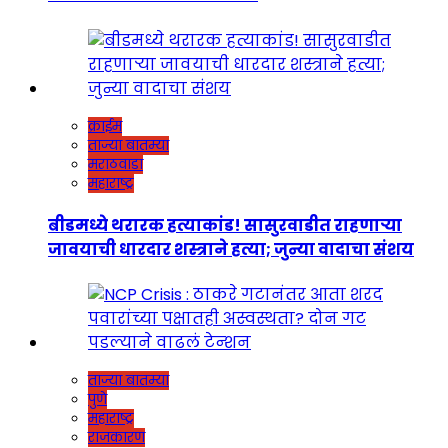
क्राईम
ताज्या बातम्या
मराठवाडा
महाराष्ट्र
बीडमध्ये थरारक हत्याकांड! सासुरवाडीत राहणाऱ्या
जावयाची धारदार शस्त्राने हत्या; जुन्या वादाचा संशय
ताज्या बातम्या
पुणे
महाराष्ट्र
राजकारण