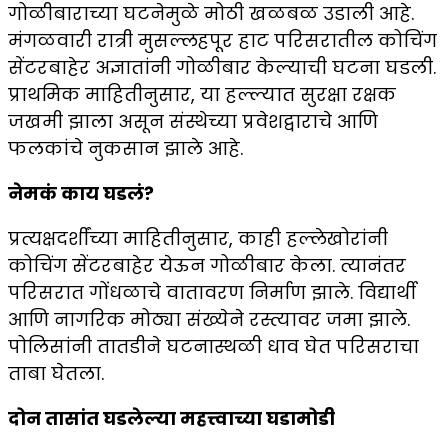
गोळीबाराच्या घटनेमुळे मोठी खळबळ उडाली आहे.
मंगळवारी रात्री मुसल्लहपूर हाट परिसरातील कोचिंग
सेंटरबाहेर अज्ञातांनी गोळीबार केल्याची घटना घडली.
प्राथमिक माहितीनुसार, या हल्ल्यात सुरक्षा रक्षक
जखमी झाला असून संस्थेच्या प्रवेशद्वाराचे आणि
फलकांचे नुकसान झाले आहे.
नेमकं काय घडलं?
प्रत्यक्षदर्शींच्या माहितीनुसार, काही हल्लेखोरांनी
कोचिंग सेंटरबाहेर येऊन गोळीबार केला. त्यानंतर
परिसरात गोंधळाचे वातावरण निर्माण झाले. विद्यार्थी
आणि नागरिक मोठ्या संख्येने रस्त्यावर जमा झाले.
पोलिसांनी तातडीने घटनास्थळी धाव घेत परिसराचा
ताबा घेतला.
दोन तासांत घडलेल्या महत्त्वाच्या घडामोडी