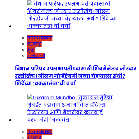
ताज्या बातम्या
महाराष्ट्र
मुंबई
राजकारण
विधान परिषद उपसभापतीपदासाठी शिवसेनेतच जोरदार
रस्सीखेच! नीलम गोऱ्हेंऐवजी नव्या चेहऱ्याला संधी?
शिंदेंच्या ‘धक्कातंत्रा’ची चर्चा
ताज्या बातम्या
महाराष्ट्र