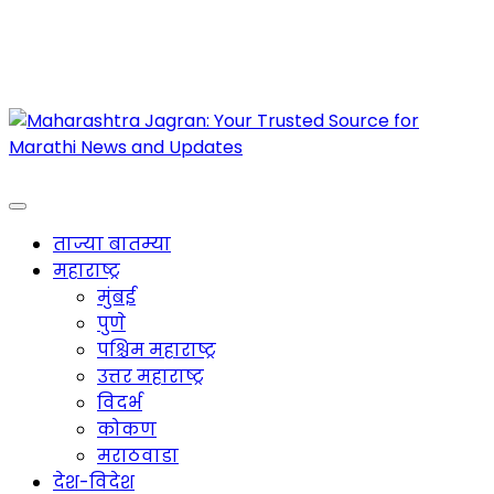
Maharashtra Jagran : Your Trusted Companion
for the Latest News
ताज्या बातम्या
महाराष्ट्र
मुंबई
पुणे
पश्चिम महाराष्ट्र
उत्तर महाराष्ट्र
विदर्भ
कोकण
मराठवाडा
देश-विदेश