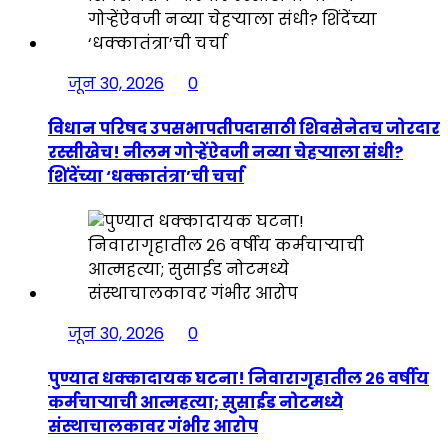
जून 30, 2026
0
विधान परिषद उपसभापतीपदासाठी शिवसेनेतच जोरदार
रस्सीखेच! नीलम गोऱ्हेंऐवजी नव्या चेहऱ्याला संधी?
शिंदेंच्या ‘धक्कातंत्रा’ची चर्चा
जून 30, 2026
0
पुण्यात धक्कादायक घटना! निवारागृहातील २६ वर्षीय
कर्मचाऱ्याची आत्महत्या; सुसाईड नोटमध्ये
संस्थाचालकावर गंभीर आरोप