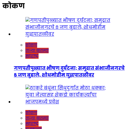
कोकण
कोकण
ताज्या बातम्या
महाराष्ट्र
गणपतीपुळ्यात भीषण दुर्घटना; समुद्रात संभाजीनगरचे
८ जण बुडाले, शोधमोहीम युद्धपातळीवर
कोकण
ताज्या बातम्या
महाराष्ट्र