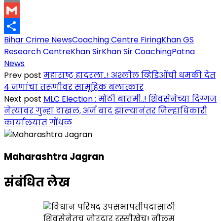
Copy
Link
Gmail
Bihar Crime News
Coaching Centre Firing
Khan GS
Share
Research Centre
Khan Sir
Khan Sir Coaching
Patna
News
Prev post
महाराष्ट्र हादरला..! अश्लील व्हिडिओंची धमकी देत
४ जणांचा तरूणीवर सामूहिक बलात्कार
Next post
MLC Election : मोठी बातमी..! शिवसेनेच्या दिग्गज
नेत्यावर गुन्हा दाखल, अर्ज बाद झाल्यानंतर जिल्हाधिकारी
कार्यालयात गोंधळ
Maharashtra Jagran
संबंधित लेख