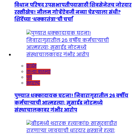
विधान परिषद उपसभापतीपदासाठी शिवसेनेतच जोरदार
रस्सीखेच! नीलम गोऱ्हेंऐवजी नव्या चेहऱ्याला संधी?
शिंदेंच्या ‘धक्कातंत्रा’ची चर्चा
क्राईम
ताज्या बातम्या
पुणे
महाराष्ट्र
पुण्यात धक्कादायक घटना! निवारागृहातील २६ वर्षीय
कर्मचाऱ्याची आत्महत्या; सुसाईड नोटमध्ये
संस्थाचालकावर गंभीर आरोप