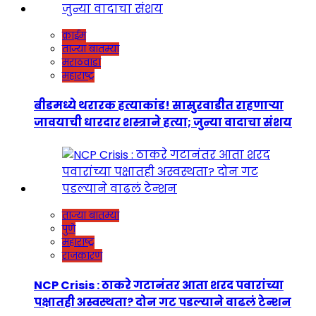
क्राईम
ताज्या बातम्या
मराठवाडा
महाराष्ट्र
बीडमध्ये थरारक हत्याकांड! सासुरवाडीत राहणाऱ्या
जावयाची धारदार शस्त्राने हत्या; जुन्या वादाचा संशय
ताज्या बातम्या
पुणे
महाराष्ट्र
राजकारण
NCP Crisis : ठाकरे गटानंतर आता शरद पवारांच्या
पक्षातही अस्वस्थता? दोन गट पडल्याने वाढलं टेन्शन