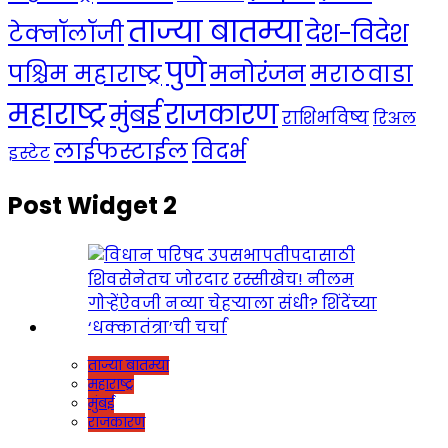
ताज्या बातम्या
देश-विदेश
टेक्नॉलॉजी
पुणे
मनोरंजन
पश्चिम महाराष्ट्र
मराठवाडा
महाराष्ट्र
राजकारण
मुंबई
राशिभविष्य
रिअल
लाईफस्टाईल
विदर्भ
इस्टेट
Post Widget 2
ताज्या बातम्या
महाराष्ट्र
मुंबई
राजकारण