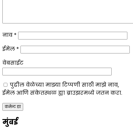
नाव
*
ईमेल
*
वेबसाईट
पुढील वेळेच्या माझ्या टिप्पणी साठी माझे नाव,
ईमेल आणि संकेतस्थळ ह्या ब्राउझरमध्ये जतन करा.
मुंबई