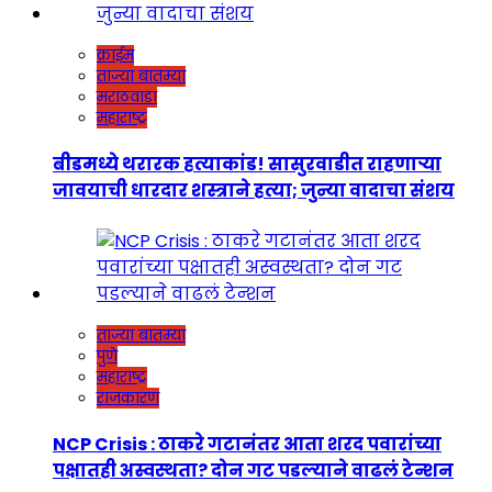
क्राईम
ताज्या बातम्या
मराठवाडा
महाराष्ट्र
बीडमध्ये थरारक हत्याकांड! सासुरवाडीत राहणाऱ्या
जावयाची धारदार शस्त्राने हत्या; जुन्या वादाचा संशय
ताज्या बातम्या
पुणे
महाराष्ट्र
राजकारण
NCP Crisis : ठाकरे गटानंतर आता शरद पवारांच्या
पक्षातही अस्वस्थता? दोन गट पडल्याने वाढलं टेन्शन