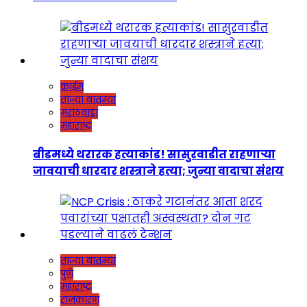
क्राईम
ताज्या बातम्या
मराठवाडा
महाराष्ट्र
बीडमध्ये थरारक हत्याकांड! सासुरवाडीत राहणाऱ्या
जावयाची धारदार शस्त्राने हत्या; जुन्या वादाचा संशय
ताज्या बातम्या
पुणे
महाराष्ट्र
राजकारण