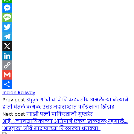
WhatsApp
Messenger
Message
Twitter
Telegram
X
LinkedIn
Copy
Link
Gmail
Indian Railway
Share
Prev post
राहुल गांधी यांचे निकटवर्तीय असलेल्या नेत्याने
हाती घेतले कमळ; उत्तर महाराष्ट्रात काँग्रेसला खिंडार
Next post
'माझी पत्नी पाकिस्तानी गुप्तहेर
आहे...',व्यावसायिकाच्या आरोपाने एकच खळबळ; म्हणाले....
'आम्हाला जीवे मारण्याच्या मिळाल्या धमक्या '