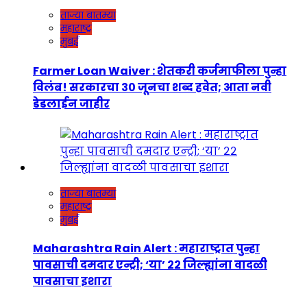
ताज्या बातम्या
महाराष्ट्र
मुंबई
Farmer Loan Waiver : शेतकरी कर्जमाफीला पुन्हा
विलंब! सरकारचा ३० जूनचा शब्द हवेत; आता नवी
डेडलाईन जाहीर
ताज्या बातम्या
महाराष्ट्र
मुंबई
Maharashtra Rain Alert : महाराष्ट्रात पुन्हा
पावसाची दमदार एन्ट्री; ‘या’ २२ जिल्ह्यांना वादळी
पावसाचा इशारा