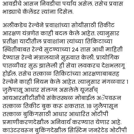
आवडीचे आसन निवडीचा पर्याय असेल. तसेच प्रवास
भाड्याचे कॅलेंडर त्यांना दिसेल.
अलीकडेच रेल्वेने प्रवाशांच्या सोयीसाठी तिकीट
आरक्षण यंत्रणेत काही बदल केले आहेत. त्यानुसार
प्रतीक्षा यादीतील प्रवाशांना त्यांच्या तिकिटाच्या
स्थितीबाबत रेल्वे सुटण्याच्या २४ तास आधी माहिती
देण्यास रेल्वे मंत्रालयाने सुरुवात केली. प्रायोगिक
पातळीवर सुरु झालेली ही सेवा लवकरच देशभलागू
होईल. तसेच तत्काळ तिकिटांच्या आरक्षणाबाबतह
रेल्वेने काही नियम केले आहेत. त्यानुसार मंगळवार १
जुलैपासू आधार संलग्न असलेले यूजर्सच्
आयआरसीटीसीचे संकेतस्थळ मोबाईल अॅपवरून
तत्काळ तिकीट बुक करू शकतात. १८ जुलैपासून
तत्काळ बुकिंगसाठी आधार आधारित ओटीपी
प्रमाणीकरणदेखील अनिवार्य करण्यात येणार आहे.
काउंटरवरून बुकिंगदेखील सिस्टिम जनरेटेड ओटीपी