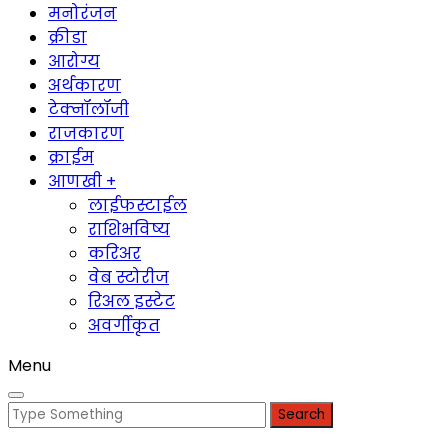
मनोरंजन
क्रीडा
आरोग्य
अर्थकारण
टेक्नॉलॉजी
राजकारण
क्राईम
आणखी +
लाईफस्टाईल
राशिभविष्य
करिअर
वेब स्टोरीज
रिअल इस्टेट
अवर्गीकृत
Menu
Search
for: