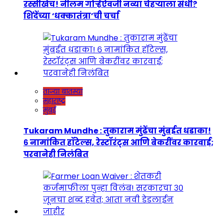
रस्सीखेच! नीलम गोऱ्हेंऐवजी नव्या चेहऱ्याला संधी?
शिंदेंच्या ‘धक्कातंत्रा’ची चर्चा
ताज्या बातम्या
महाराष्ट्र
मुंबई
Tukaram Mundhe : तुकाराम मुंढेंचा मुंबईत धडाका!
६ नामांकित हॉटेल्स, रेस्टॉरंट्स आणि बेकरींवर कारवाई;
परवानेही निलंबित