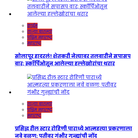
क्राईम
ताज्या बातम्या
पश्चिम महाराष्ट्र
महाराष्ट्र
सोलापूर हादरलं! शेतकरी नेत्यावर तलवारीने सपासप
वार; स्कॉर्पिओतून आलेल्या हल्लेखोरांचा थरार
ताज्या बातम्या
पश्चिम महाराष्ट्र
महाराष्ट्र
प्रसिद्ध रील स्टार रोहिणी पाराध्ये आत्महत्या प्रकरणाला
नवे वळण; पतीवर गंभीर गुन्ह्यांची नोंद