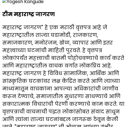
टीम महाराष्ट्र जागरण
महाराष्ट्र जागरण" हे एक मराठी वृत्तपत्र आहे जे
महाराष्ट्रातील ताज्या घडामोडी, राजकारण,
समाजकारण, मनोरंजन, खेळ, व्यापार आणि इतर
महत्त्वाच्या घटनांची माहिती पुरवते. हे वृत्तपत्र
लोकांपर्यंत महत्त्वाची बातमी पोहोचवण्याचे कार्य करते
आणि महाराष्ट्रातील वाचक वर्गात लोकप्रिय आहे.
महाराष्ट्र जागरण हे विविध सामाजिक, आर्थिक आणि
सांस्कृतिक घटकांवर लक्ष केंद्रित करते आणि त्याच्या
माध्यमातून वाचकांना आपल्या अधिकारांची जाणीव
करून देण्याचे, समाजातील सुधारणा साधण्याचे आणि
सकारात्मक विचारांची पेरणी करण्याचे काम करते. या
वृत्तपत्राची वाचनाची पद्धत लोकांसोबत संवाद साधून
आणि त्यांना ताज्या घटनांबद्दल जागरूक ठेवून केली
जाते. "महाराष्ट्र जागरण" ची ओळख त्यांच्या गंभीर