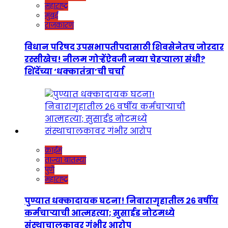
महाराष्ट्र
मुंबई
राजकारण
विधान परिषद उपसभापतीपदासाठी शिवसेनेतच जोरदार
रस्सीखेच! नीलम गोऱ्हेंऐवजी नव्या चेहऱ्याला संधी?
शिंदेंच्या ‘धक्कातंत्रा’ची चर्चा
क्राईम
ताज्या बातम्या
पुणे
महाराष्ट्र
पुण्यात धक्कादायक घटना! निवारागृहातील २६ वर्षीय
कर्मचाऱ्याची आत्महत्या; सुसाईड नोटमध्ये
संस्थाचालकावर गंभीर आरोप