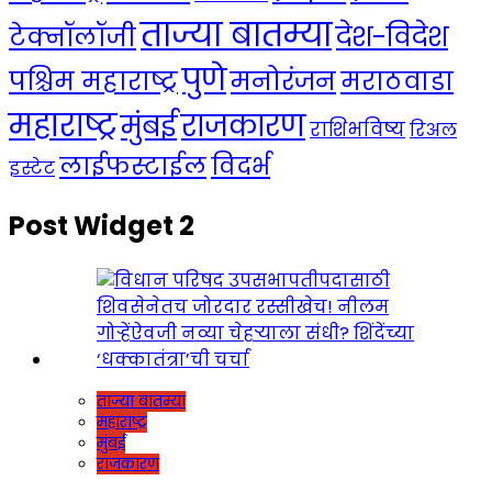
ताज्या बातम्या
देश-विदेश
टेक्नॉलॉजी
पुणे
मनोरंजन
पश्चिम महाराष्ट्र
मराठवाडा
महाराष्ट्र
राजकारण
मुंबई
राशिभविष्य
रिअल
लाईफस्टाईल
विदर्भ
इस्टेट
Post Widget 2
ताज्या बातम्या
महाराष्ट्र
मुंबई
राजकारण