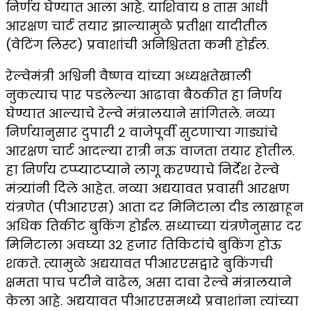
निर्णय घेण्यात आला आहे. याशिवाय ८ तास आधी
आरक्षण चार्ट तयार झाल्यामुळे प्रतीक्षा यादीतील
(वेटिंग लिस्ट) प्रवाशांची अनिश्चितता कमी होईल.
रेल्वेमंत्री अश्विनी वैष्णव यांच्या अध्यक्षतेखाली
नुकत्याच पार पडलेल्या आढावा बैठकीत हा निर्णय
घेण्यात आल्याचे रेल्वे मंत्रालयाने सांगितले. नव्या
निर्णयानुसार दुपारी २ वाजेपूर्वी सुटणाऱ्या गाड्यांचे
आरक्षण चार्ट आदल्या रात्री नऊ वाजता तयार होतील.
हा निर्णय टप्प्याटप्याने लागू करण्याचे निर्देश रेल्वे
मंत्र्यांनी दिले आहेत. नव्या अद्ययावत प्रवासी आरक्षण
यंत्रणेत (पीआरएस) आता दर मिनिटाला दीड लाखाहून
अधिक तिकीट बुकिंग होईल. सध्याच्या यंत्रणेनुसार दर
मिनिटाला अवघ्या ३२ हजार तिकिटांचे बुकिंग होऊ
शकते. त्यामुळे अद्ययावत पीआरएसद्वारे बुकिंगची
क्षमता पाच पटीने वाढेल, असा दावा रेल्वे मंत्रालयाने
केला आहे. अद्ययावत पीआरएसमध्ये प्रवाशांना त्यांच्या