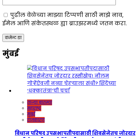
पुढील वेळेच्या माझ्या टिप्पणी साठी माझे नाव,
ईमेल आणि संकेतस्थळ ह्या ब्राउझरमध्ये जतन करा.
मुंबई
ताज्या बातम्या
महाराष्ट्र
मुंबई
राजकारण
विधान परिषद उपसभापतीपदासाठी शिवसेनेतच जोरदार