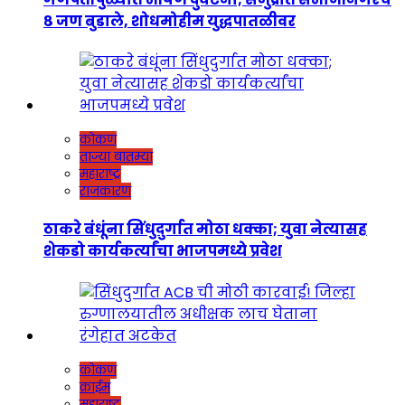
८ जण बुडाले, शोधमोहीम युद्धपातळीवर
कोकण
ताज्या बातम्या
महाराष्ट्र
राजकारण
ठाकरे बंधूंना सिंधुदुर्गात मोठा धक्का; युवा नेत्यासह
शेकडो कार्यकर्त्यांचा भाजपमध्ये प्रवेश
कोकण
क्राईम
महाराष्ट्र