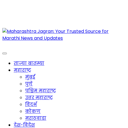
Maharashtra Jagran : Your Trusted Companion
for the Latest News
ताज्या बातम्या
महाराष्ट्र
मुंबई
पुणे
पश्चिम महाराष्ट्र
उत्तर महाराष्ट्र
विदर्भ
कोकण
मराठवाडा
देश-विदेश