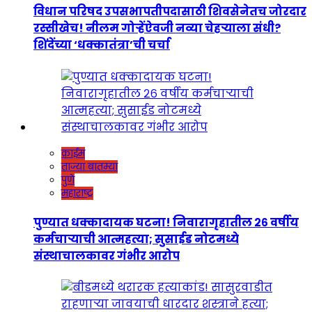
विधान परिषद उपसभापतीपदासाठी शिवसेनेतच जोरदार
रस्सीखेच! नीलम गोऱ्हेंऐवजी नव्या चेहऱ्याला संधी?
शिंदेंच्या ‘धक्कातंत्रा’ची चर्चा
क्राईम
ताज्या बातम्या
पुणे
महाराष्ट्र
पुण्यात धक्कादायक घटना! निवारागृहातील २६ वर्षीय
कर्मचाऱ्याची आत्महत्या; सुसाईड नोटमध्ये
संस्थाचालकावर गंभीर आरोप