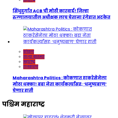
सिंधुदुर्गात ACB ची मोठी कारवाई! जिल्हा
रुग्णालयातील अधीक्षक लाच घेताना रंगेहात अटकेत
कोकण
ताज्या बातम्या
महाराष्ट्र
राजकारण
Maharashtra Politics : कोकणात ठाकरेसेनेला
मोठा धक्का! बडा नेता कार्यकर्त्यांसह; ‘धनुष्यबाण’
घेणार हाती
पश्चिम महाराष्ट्र