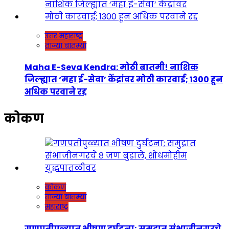
उत्तर महाराष्ट्र
ताज्या बातम्या
Maha E-Seva Kendra: मोठी बातमी! नाशिक
जिल्ह्यात ‘महा ई-सेवा’ केंद्रांवर मोठी कारवाई; 1300 हून
अधिक परवाने रद्द
कोकण
कोकण
ताज्या बातम्या
महाराष्ट्र
गणपतीपुळ्यात भीषण दुर्घटना; समुद्रात संभाजीनगरचे