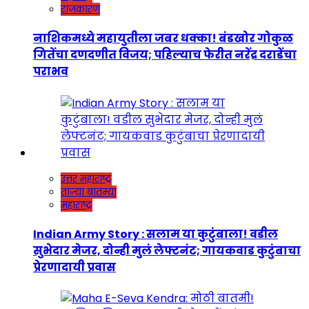
राजकारण
नाशिकमध्ये महायुतीला जबर धक्का! बंडखोर गोकुळ
गितेंचा दणदणीत विजय; पहिल्याच फेरीत नरेंद्र दराडेंचा
पराभव
उत्तर महाराष्ट्र
ताज्या बातम्या
महाराष्ट्र
Indian Army Story : सलाम या कुटुंबाला! वडील
सुभेदार मेजर, दोन्ही मुलं लेफ्टनंट; गायकवाड कुटुंबाचा
प्रेरणादायी प्रवास