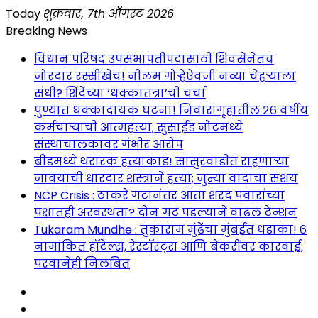
Skip
Today
शुक्रवार, 7th ऑगस्ट 2026
to
Breaking News
content
विधान परिषद उपसभापतीपदासाठी शिवसेनेतच
जोरदार रस्सीखेच! नीलम गोऱ्हेंऐवजी नव्या चेहऱ्याला
संधी? शिंदेंच्या ‘धक्कातंत्रा’ची चर्चा
पुण्यात धक्कादायक घटना! निवारागृहातील २६ वर्षीय
कर्मचाऱ्याची आत्महत्या; सुसाईड नोटमध्ये
संस्थाचालकावर गंभीर आरोप
बीडमध्ये थरारक हत्याकांड! सासुरवाडीत राहणाऱ्या
जावयाची धारदार शस्त्राने हत्या; जुन्या वादाचा संशय
NCP Crisis : ठाकरे गटानंतर आता शरद पवारांच्या
पक्षातही अस्वस्थता? दोन गट पडल्याने वाढलं टेन्शन
Tukaram Mundhe : तुकाराम मुंढेंचा मुंबईत धडाका! ६
नामांकित हॉटेल्स, रेस्टॉरंट्स आणि बेकरींवर कारवाई;
परवानेही निलंबित