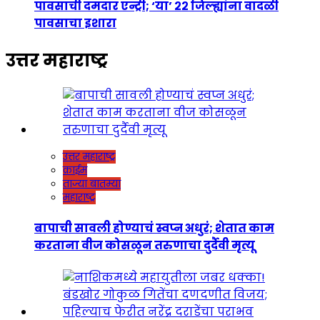
पावसाची दमदार एन्ट्री; ‘या’ २२ जिल्ह्यांना वादळी
पावसाचा इशारा
उत्तर महाराष्ट्र
उत्तर महाराष्ट्र
क्राईम
ताज्या बातम्या
महाराष्ट्र
बापाची सावली होण्याचं स्वप्न अधुरं; शेतात काम
करताना वीज कोसळून तरुणाचा दुर्दैवी मृत्यू