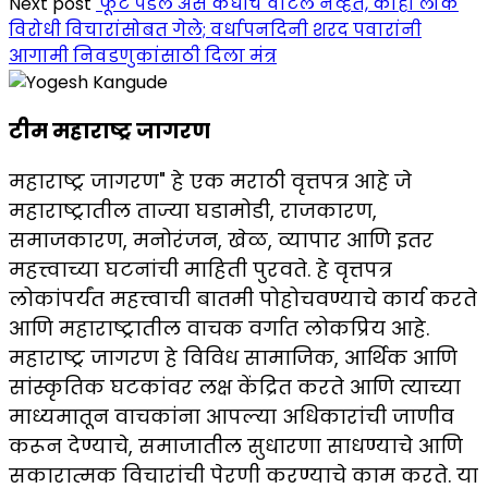
Next post
'फूट पडेल असं कधीच वाटलं नव्हतं, काही लोक
विरोधी विचारांसोबत गेले; वर्धापनदिनी शरद पवारांनी
आगामी निवडणुकांसाठी दिला मंत्र
टीम महाराष्ट्र जागरण
महाराष्ट्र जागरण" हे एक मराठी वृत्तपत्र आहे जे
महाराष्ट्रातील ताज्या घडामोडी, राजकारण,
समाजकारण, मनोरंजन, खेळ, व्यापार आणि इतर
महत्त्वाच्या घटनांची माहिती पुरवते. हे वृत्तपत्र
लोकांपर्यंत महत्त्वाची बातमी पोहोचवण्याचे कार्य करते
आणि महाराष्ट्रातील वाचक वर्गात लोकप्रिय आहे.
महाराष्ट्र जागरण हे विविध सामाजिक, आर्थिक आणि
सांस्कृतिक घटकांवर लक्ष केंद्रित करते आणि त्याच्या
माध्यमातून वाचकांना आपल्या अधिकारांची जाणीव
करून देण्याचे, समाजातील सुधारणा साधण्याचे आणि
सकारात्मक विचारांची पेरणी करण्याचे काम करते. या