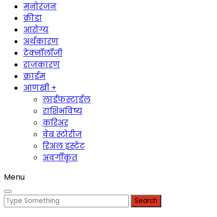
मनोरंजन
क्रीडा
आरोग्य
अर्थकारण
टेक्नॉलॉजी
राजकारण
क्राईम
आणखी +
लाईफस्टाईल
राशिभविष्य
करिअर
वेब स्टोरीज
रिअल इस्टेट
अवर्गीकृत
Menu
Search
for: