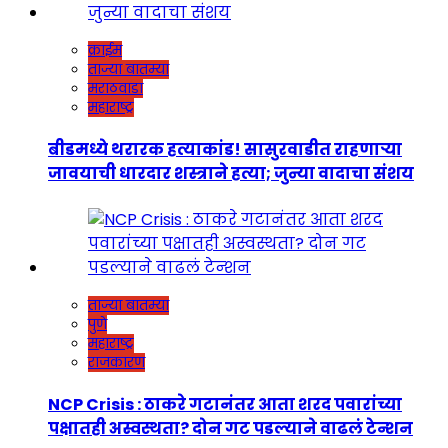
क्राईम
ताज्या बातम्या
मराठवाडा
महाराष्ट्र
बीडमध्ये थरारक हत्याकांड! सासुरवाडीत राहणाऱ्या
जावयाची धारदार शस्त्राने हत्या; जुन्या वादाचा संशय
ताज्या बातम्या
पुणे
महाराष्ट्र
राजकारण
NCP Crisis : ठाकरे गटानंतर आता शरद पवारांच्या
पक्षातही अस्वस्थता? दोन गट पडल्याने वाढलं टेन्शन