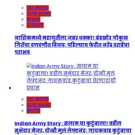
उत्तर महाराष्ट्र
ताज्या बातम्या
महाराष्ट्र
राजकारण
नाशिकमध्ये महायुतीला जबर धक्का! बंडखोर गोकुळ
गितेंचा दणदणीत विजय; पहिल्याच फेरीत नरेंद्र दराडेंचा
पराभव
उत्तर महाराष्ट्र
ताज्या बातम्या
महाराष्ट्र
Indian Army Story : सलाम या कुटुंबाला! वडील
सुभेदार मेजर, दोन्ही मुलं लेफ्टनंट; गायकवाड कुटुंबाचा