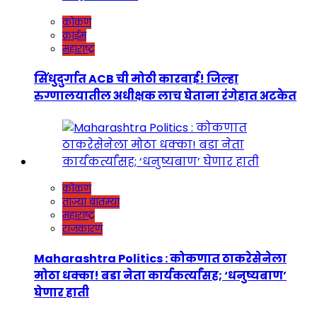
कोकण
क्राईम
महाराष्ट्र
सिंधुदुर्गात ACB ची मोठी कारवाई! जिल्हा
रुग्णालयातील अधीक्षक लाच घेताना रंगेहात अटकेत
कोकण
ताज्या बातम्या
महाराष्ट्र
राजकारण
Maharashtra Politics : कोकणात ठाकरेसेनेला
मोठा धक्का! बडा नेता कार्यकर्त्यांसह; ‘धनुष्यबाण’
घेणार हाती