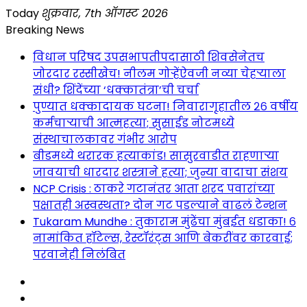
Skip
Today
शुक्रवार, 7th ऑगस्ट 2026
to
Breaking News
content
विधान परिषद उपसभापतीपदासाठी शिवसेनेतच
जोरदार रस्सीखेच! नीलम गोऱ्हेंऐवजी नव्या चेहऱ्याला
संधी? शिंदेंच्या ‘धक्कातंत्रा’ची चर्चा
पुण्यात धक्कादायक घटना! निवारागृहातील २६ वर्षीय
कर्मचाऱ्याची आत्महत्या; सुसाईड नोटमध्ये
संस्थाचालकावर गंभीर आरोप
बीडमध्ये थरारक हत्याकांड! सासुरवाडीत राहणाऱ्या
जावयाची धारदार शस्त्राने हत्या; जुन्या वादाचा संशय
NCP Crisis : ठाकरे गटानंतर आता शरद पवारांच्या
पक्षातही अस्वस्थता? दोन गट पडल्याने वाढलं टेन्शन
Tukaram Mundhe : तुकाराम मुंढेंचा मुंबईत धडाका! ६
नामांकित हॉटेल्स, रेस्टॉरंट्स आणि बेकरींवर कारवाई;
परवानेही निलंबित