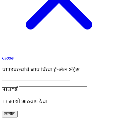
Close
वापरकर्त्याचे नाव किंवा ई-मेल ॲड्रेस
पासवर्ड
माझी आठवण ठेवा