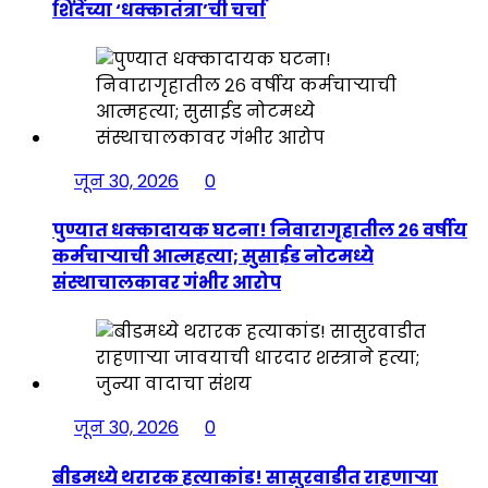
शिंदेंच्या ‘धक्कातंत्रा’ची चर्चा
जून 30, 2026
0
पुण्यात धक्कादायक घटना! निवारागृहातील २६ वर्षीय
कर्मचाऱ्याची आत्महत्या; सुसाईड नोटमध्ये
संस्थाचालकावर गंभीर आरोप
जून 30, 2026
0
बीडमध्ये थरारक हत्याकांड! सासुरवाडीत राहणाऱ्या