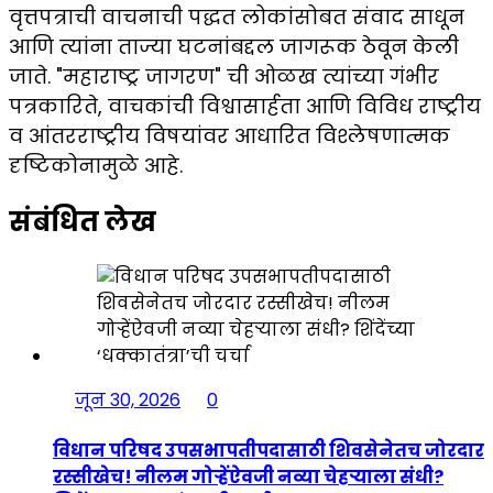
वृत्तपत्राची वाचनाची पद्धत लोकांसोबत संवाद साधून
आणि त्यांना ताज्या घटनांबद्दल जागरूक ठेवून केली
जाते. "महाराष्ट्र जागरण" ची ओळख त्यांच्या गंभीर
पत्रकारिते, वाचकांची विश्वासार्हता आणि विविध राष्ट्रीय
व आंतरराष्ट्रीय विषयांवर आधारित विश्लेषणात्मक
दृष्टिकोनामुळे आहे.
संबंधित लेख
जून 30, 2026
0
विधान परिषद उपसभापतीपदासाठी शिवसेनेतच जोरदार
रस्सीखेच! नीलम गोऱ्हेंऐवजी नव्या चेहऱ्याला संधी?