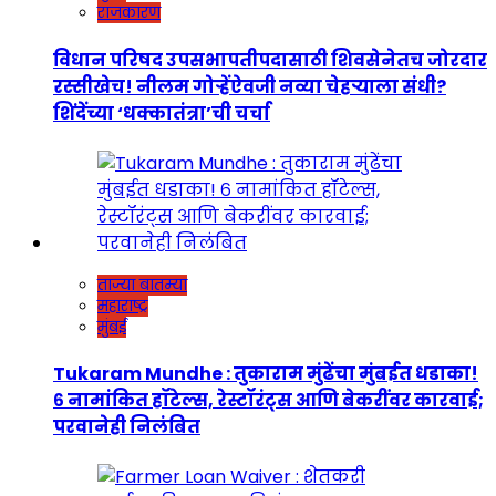
राजकारण
विधान परिषद उपसभापतीपदासाठी शिवसेनेतच जोरदार
रस्सीखेच! नीलम गोऱ्हेंऐवजी नव्या चेहऱ्याला संधी?
शिंदेंच्या ‘धक्कातंत्रा’ची चर्चा
ताज्या बातम्या
महाराष्ट्र
मुंबई
Tukaram Mundhe : तुकाराम मुंढेंचा मुंबईत धडाका!
६ नामांकित हॉटेल्स, रेस्टॉरंट्स आणि बेकरींवर कारवाई;
परवानेही निलंबित