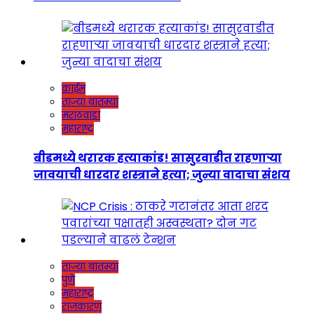
क्राईम
ताज्या बातम्या
मराठवाडा
महाराष्ट्र
बीडमध्ये थरारक हत्याकांड! सासुरवाडीत राहणाऱ्या
जावयाची धारदार शस्त्राने हत्या; जुन्या वादाचा संशय
ताज्या बातम्या
पुणे
महाराष्ट्र
राजकारण