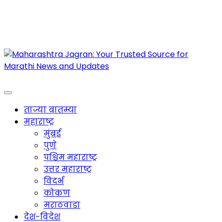
Maharashtra Jagran : Your Trusted Companion
for the Latest News
ताज्या बातम्या
महाराष्ट्र
मुंबई
पुणे
पश्चिम महाराष्ट्र
उत्तर महाराष्ट्र
विदर्भ
कोकण
मराठवाडा
देश-विदेश