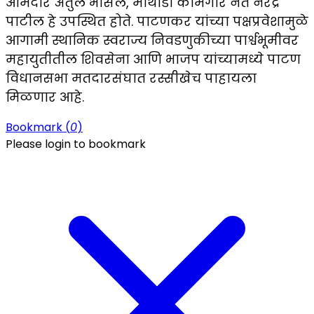
आमदार अतुल भोसले, माथाडी कामगार नेते नरेंद्र
पाटील हे उपस्थित होते. पाटणकर यांच्या पक्षप्रवेशामुळे
आगामी स्थानिक स्वराज्य निवडणुकीच्या पार्श्वभूमीवर
महायुतीतील शिवसेना आणि भाजप यांच्यामध्ये पाटण
विधानसभा मतदारसंघात रस्सीखेच पाहायला
मिळणार आहे.
Bookmark (
0
)
Please login to bookmark