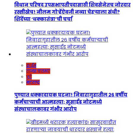
विधान परिषद उपसभापतीपदासाठी शिवसेनेतच जोरदार
रस्सीखेच! नीलम गोऱ्हेंऐवजी नव्या चेहऱ्याला संधी?
शिंदेंच्या ‘धक्कातंत्रा’ची चर्चा
क्राईम
ताज्या बातम्या
पुणे
महाराष्ट्र
पुण्यात धक्कादायक घटना! निवारागृहातील २६ वर्षीय
कर्मचाऱ्याची आत्महत्या; सुसाईड नोटमध्ये
संस्थाचालकावर गंभीर आरोप