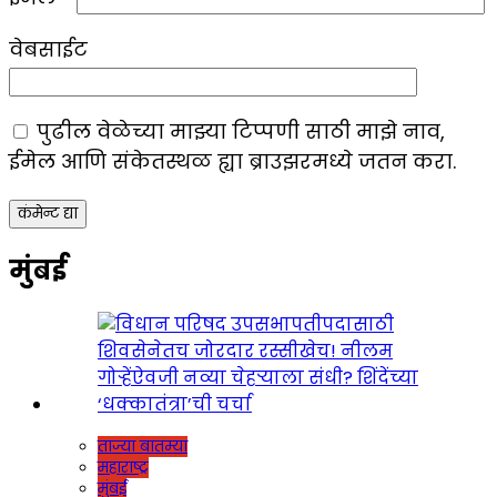
वेबसाईट
पुढील वेळेच्या माझ्या टिप्पणी साठी माझे नाव,
ईमेल आणि संकेतस्थळ ह्या ब्राउझरमध्ये जतन करा.
मुंबई
ताज्या बातम्या
महाराष्ट्र
मुंबई