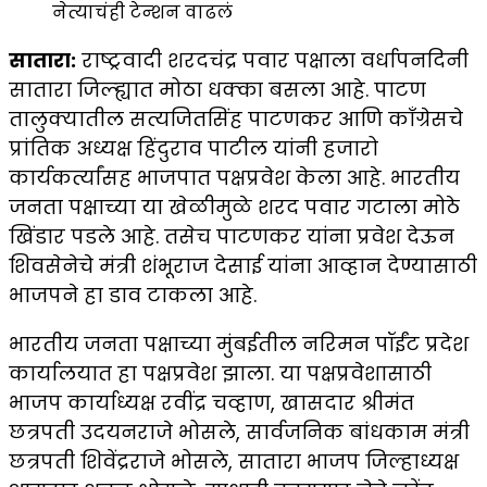
सातारा:
राष्ट्रवादी शरदचंद्र पवार पक्षाला वर्धापनदिनी
सातारा जिल्ह्यात मोठा धक्का बसला आहे. पाटण
तालुक्यातील सत्यजितसिंह पाटणकर आणि काँग्रेसचे
प्रांतिक अध्यक्ष हिंदुराव पाटील यांनी हजारो
कार्यकर्त्यांसह भाजपात पक्षप्रवेश केला आहे. भारतीय
जनता पक्षाच्या या खेळीमुळे शरद पवार गटाला मोठे
खिंडार पडले आहे. तसेच पाटणकर यांना प्रवेश देऊन
शिवसेनेचे मंत्री शंभूराज देसाई यांना आव्हान देण्यासाठी
भाजपने हा डाव टाकला आहे.
भारतीय जनता पक्षाच्या मुंबईतील नरिमन पॉईंट प्रदेश
कार्यालयात हा पक्षप्रवेश झाला. या पक्षप्रवेशासाठी
भाजप कार्याध्यक्ष रवींद्र चव्हाण, खासदार श्रीमंत
छत्रपती उदयनराजे भोसले, सार्वजनिक बांधकाम मंत्री
छत्रपती शिवेंद्रराजे भोसले, सातारा भाजप जिल्हाध्यक्ष