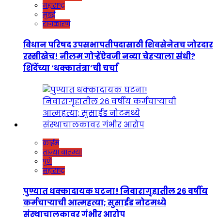
महाराष्ट्र
मुंबई
राजकारण
विधान परिषद उपसभापतीपदासाठी शिवसेनेतच जोरदार
रस्सीखेच! नीलम गोऱ्हेंऐवजी नव्या चेहऱ्याला संधी?
शिंदेंच्या ‘धक्कातंत्रा’ची चर्चा
क्राईम
ताज्या बातम्या
पुणे
महाराष्ट्र
पुण्यात धक्कादायक घटना! निवारागृहातील २६ वर्षीय
कर्मचाऱ्याची आत्महत्या; सुसाईड नोटमध्ये
संस्थाचालकावर गंभीर आरोप