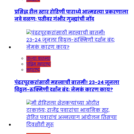
प्रसिद्ध रील स्टार रोहिणी पाराध्ये आत्महत्या प्रकरणाला
नवे वळण; पतीवर गंभीर गुन्ह्यांची नोंद
ताज्या बातम्या
पश्चिम महाराष्ट्र
महाराष्ट्र
पंढरपूरकरांसाठी महत्त्वाची बातमी! २३-२४ जूनला
विठ्ठल-रुक्मिणी दर्शन बंद; नेमकं कारण काय?