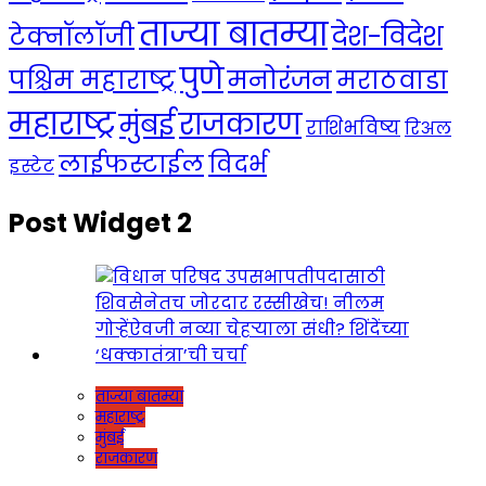
ताज्या बातम्या
देश-विदेश
टेक्नॉलॉजी
पुणे
मनोरंजन
पश्चिम महाराष्ट्र
मराठवाडा
महाराष्ट्र
राजकारण
मुंबई
राशिभविष्य
रिअल
लाईफस्टाईल
विदर्भ
इस्टेट
Post Widget 2
ताज्या बातम्या
महाराष्ट्र
मुंबई
राजकारण