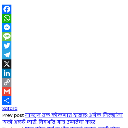
Facebook
WhatsApp
Messenger
Message
Twitter
Telegram
X
LinkedIn
Copy
Link
Gmail
Satara
Share
Prev post
मान्सून तळ कोकणात दाखल; अनेक जिल्ह्यांना
'यलो अलर्ट' जारी, विदर्भात मात्र उष्णतेचा कहर