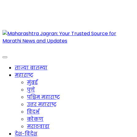
Maharashtra Jagran : Your Trusted Companion
for the Latest News
ताज्या बातम्या
महाराष्ट्र
मुंबई
पुणे
पश्चिम महाराष्ट्र
उत्तर महाराष्ट्र
विदर्भ
कोकण
मराठवाडा
देश-विदेश