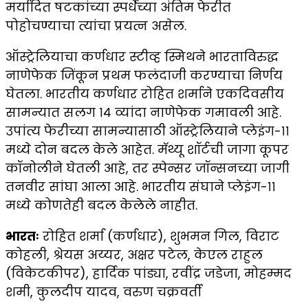
मर्यादित षटकांच्या स्पर्धेच्या अंतिम फेरीत
पोहोचण्याचा त्यांचा प्रयत्न असेल.
ऑस्ट्रेलियाचा कर्णधार स्टीव्ह स्मिथने भारताविरुद्ध
नाणेफेक जिंकून प्रथम फलंदाजी करण्याचा निर्णय
घेतला. भारतीय कर्णधार रोहित शर्माने एकदिवसीय
सामन्यात सलग १४ व्यांदा नाणेफेक गमावली आहे.
उपांत्य फेरीच्या सामन्यासाठी ऑस्ट्रेलियाने प्लेइंग-११
मध्ये दोन बदल केले आहेत. मॅथ्यू शॉर्टची जागा कूपर
कॉनोलीने घेतली आहे, तर स्पेन्सर जॉन्सनच्या जागी
तनवीर सांघा आला आहे. भारतीय संघाने प्लेइंग-११
मध्ये कोणतेही बदल केलेले नाहीत.
भारतः
रोहित शर्मा (कर्णधार), शुभमन गिल, विराट
कोहली, श्रेयस अय्यर, अक्षर पटेल, केएल राहुल
(विकेटकीपर), हार्दिक पांड्या, रवींद्र जडेजा, मोहम्मद
शमी, कुलदीप यादव, वरुण चक्रवर्ती