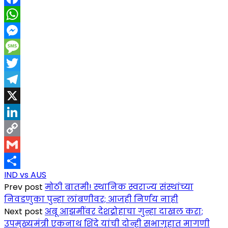
Facebook
WhatsApp
Messenger
Message
Twitter
Telegram
X
LinkedIn
Copy
Link
Gmail
IND vs AUS
Share
Prev post
मोठी बातमी! स्थानिक स्वराज्य संस्थांच्या
निवडणुका पुन्हा लांबणीवर; आजही निर्णय नाही
Next post
अबू आझमींवर देशद्रोहाचा गुन्हा दाखल करा;
उपमुख्यमंत्री एकनाथ शिंदे यांची दोन्ही सभागृहात मागणी