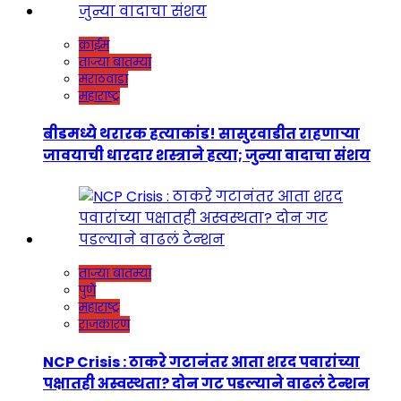
क्राईम
ताज्या बातम्या
मराठवाडा
महाराष्ट्र
बीडमध्ये थरारक हत्याकांड! सासुरवाडीत राहणाऱ्या
जावयाची धारदार शस्त्राने हत्या; जुन्या वादाचा संशय
ताज्या बातम्या
पुणे
महाराष्ट्र
राजकारण
NCP Crisis : ठाकरे गटानंतर आता शरद पवारांच्या
पक्षातही अस्वस्थता? दोन गट पडल्याने वाढलं टेन्शन