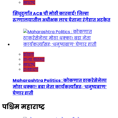
महाराष्ट्र
सिंधुदुर्गात ACB ची मोठी कारवाई! जिल्हा
रुग्णालयातील अधीक्षक लाच घेताना रंगेहात अटकेत
कोकण
ताज्या बातम्या
महाराष्ट्र
राजकारण
Maharashtra Politics : कोकणात ठाकरेसेनेला
मोठा धक्का! बडा नेता कार्यकर्त्यांसह; ‘धनुष्यबाण’
घेणार हाती
पश्चिम महाराष्ट्र