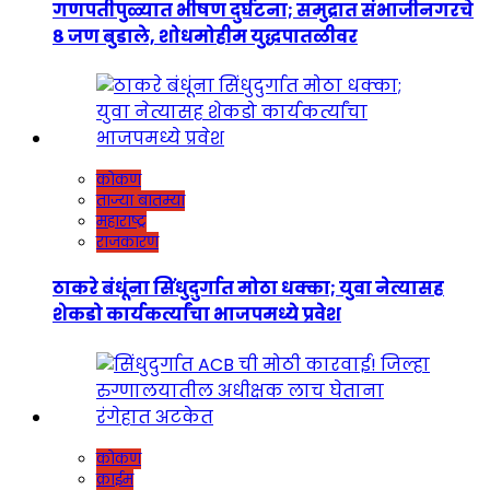
गणपतीपुळ्यात भीषण दुर्घटना; समुद्रात संभाजीनगरचे
८ जण बुडाले, शोधमोहीम युद्धपातळीवर
कोकण
ताज्या बातम्या
महाराष्ट्र
राजकारण
ठाकरे बंधूंना सिंधुदुर्गात मोठा धक्का; युवा नेत्यासह
शेकडो कार्यकर्त्यांचा भाजपमध्ये प्रवेश
कोकण
क्राईम