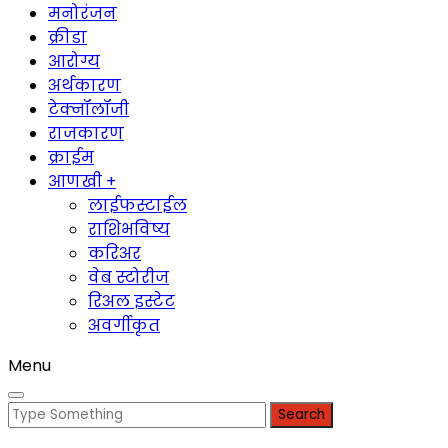
मनोरंजन
क्रीडा
आरोग्य
अर्थकारण
टेक्नॉलॉजी
राजकारण
क्राईम
आणखी +
लाईफस्टाईल
राशिभविष्य
करिअर
वेब स्टोरीज
रिअल इस्टेट
अवर्गीकृत
Menu
Search
for: