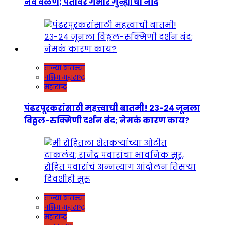
नवे वळण; पतीवर गंभीर गुन्ह्यांची नोंद
ताज्या बातम्या
पश्चिम महाराष्ट्र
महाराष्ट्र
पंढरपूरकरांसाठी महत्त्वाची बातमी! २३-२४ जूनला
विठ्ठल-रुक्मिणी दर्शन बंद; नेमकं कारण काय?
ताज्या बातम्या
पश्चिम महाराष्ट्र
महाराष्ट्र