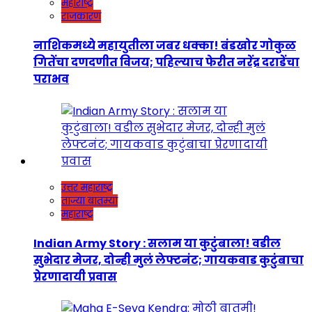
महाराष्ट्र
राजकारण
नाशिकमध्ये महायुतीला जबर धक्का! बंडखोर गोकुळ
गितेंचा दणदणीत विजय; पहिल्याच फेरीत नरेंद्र दराडेंचा
पराभव
उत्तर महाराष्ट्र
ताज्या बातम्या
महाराष्ट्र
Indian Army Story : सलाम या कुटुंबाला! वडील
सुभेदार मेजर, दोन्ही मुलं लेफ्टनंट; गायकवाड कुटुंबाचा
प्रेरणादायी प्रवास