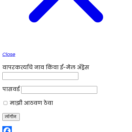
Close
वापरकर्त्याचे नाव किंवा ई-मेल ॲड्रेस
पासवर्ड
माझी आठवण ठेवा