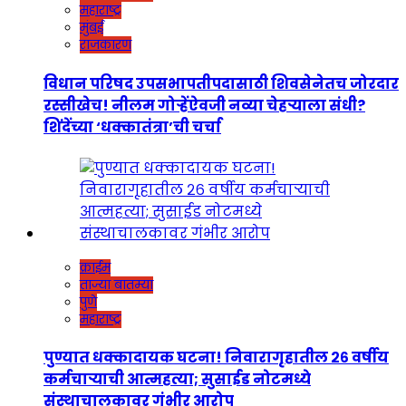
महाराष्ट्र
मुंबई
राजकारण
विधान परिषद उपसभापतीपदासाठी शिवसेनेतच जोरदार
रस्सीखेच! नीलम गोऱ्हेंऐवजी नव्या चेहऱ्याला संधी?
शिंदेंच्या ‘धक्कातंत्रा’ची चर्चा
क्राईम
ताज्या बातम्या
पुणे
महाराष्ट्र
पुण्यात धक्कादायक घटना! निवारागृहातील २६ वर्षीय
कर्मचाऱ्याची आत्महत्या; सुसाईड नोटमध्ये
संस्थाचालकावर गंभीर आरोप