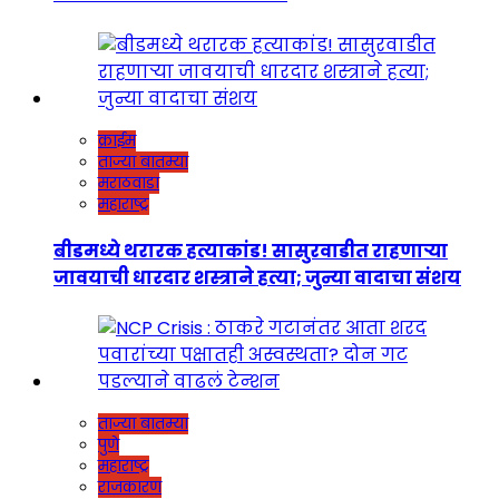
क्राईम
ताज्या बातम्या
मराठवाडा
महाराष्ट्र
बीडमध्ये थरारक हत्याकांड! सासुरवाडीत राहणाऱ्या
जावयाची धारदार शस्त्राने हत्या; जुन्या वादाचा संशय
ताज्या बातम्या
पुणे
महाराष्ट्र
राजकारण