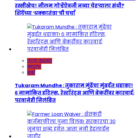
रस्सीखेच! नीलम गोऱ्हेंऐवजी नव्या चेहऱ्याला संधी?
शिंदेंच्या ‘धक्कातंत्रा’ची चर्चा
ताज्या बातम्या
महाराष्ट्र
मुंबई
Tukaram Mundhe : तुकाराम मुंढेंचा मुंबईत धडाका!
६ नामांकित हॉटेल्स, रेस्टॉरंट्स आणि बेकरींवर कारवाई;
परवानेही निलंबित