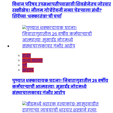
विधान परिषद उपसभापतीपदासाठी शिवसेनेतच जोरदार
रस्सीखेच! नीलम गोऱ्हेंऐवजी नव्या चेहऱ्याला संधी?
शिंदेंच्या ‘धक्कातंत्रा’ची चर्चा
क्राईम
ताज्या बातम्या
पुणे
महाराष्ट्र
पुण्यात धक्कादायक घटना! निवारागृहातील २६ वर्षीय
कर्मचाऱ्याची आत्महत्या; सुसाईड नोटमध्ये
संस्थाचालकावर गंभीर आरोप