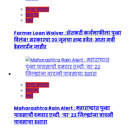
ताज्या बातम्या
महाराष्ट्र
मुंबई
Farmer Loan Waiver : शेतकरी कर्जमाफीला पुन्हा
विलंब! सरकारचा ३० जूनचा शब्द हवेत; आता नवी
डेडलाईन जाहीर
ताज्या बातम्या
महाराष्ट्र
मुंबई
Maharashtra Rain Alert : महाराष्ट्रात पुन्हा
पावसाची दमदार एन्ट्री; ‘या’ २२ जिल्ह्यांना वादळी
पावसाचा इशारा