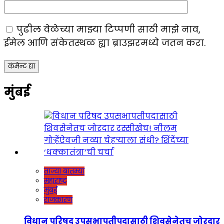
पुढील वेळेच्या माझ्या टिप्पणी साठी माझे नाव,
ईमेल आणि संकेतस्थळ ह्या ब्राउझरमध्ये जतन करा.
मुंबई
ताज्या बातम्या
महाराष्ट्र
मुंबई
राजकारण
विधान परिषद उपसभापतीपदासाठी शिवसेनेतच जोरदार