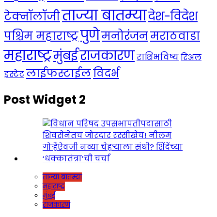
ताज्या बातम्या
देश-विदेश
टेक्नॉलॉजी
पुणे
मनोरंजन
पश्चिम महाराष्ट्र
मराठवाडा
महाराष्ट्र
राजकारण
मुंबई
राशिभविष्य
रिअल
लाईफस्टाईल
विदर्भ
इस्टेट
Post Widget 2
ताज्या बातम्या
महाराष्ट्र
मुंबई
राजकारण