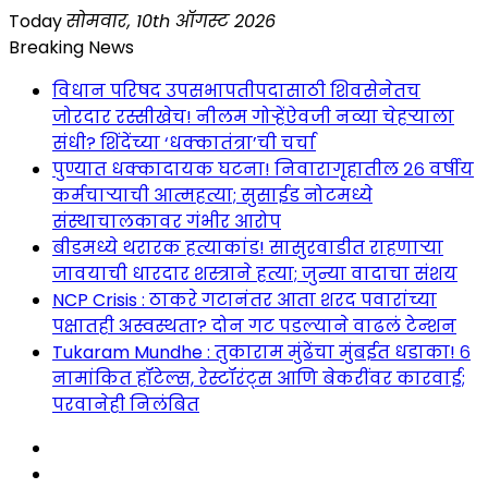
Skip
Today
सोमवार, 10th ऑगस्ट 2026
to
Breaking News
content
विधान परिषद उपसभापतीपदासाठी शिवसेनेतच
जोरदार रस्सीखेच! नीलम गोऱ्हेंऐवजी नव्या चेहऱ्याला
संधी? शिंदेंच्या ‘धक्कातंत्रा’ची चर्चा
पुण्यात धक्कादायक घटना! निवारागृहातील २६ वर्षीय
कर्मचाऱ्याची आत्महत्या; सुसाईड नोटमध्ये
संस्थाचालकावर गंभीर आरोप
बीडमध्ये थरारक हत्याकांड! सासुरवाडीत राहणाऱ्या
जावयाची धारदार शस्त्राने हत्या; जुन्या वादाचा संशय
NCP Crisis : ठाकरे गटानंतर आता शरद पवारांच्या
पक्षातही अस्वस्थता? दोन गट पडल्याने वाढलं टेन्शन
Tukaram Mundhe : तुकाराम मुंढेंचा मुंबईत धडाका! ६
नामांकित हॉटेल्स, रेस्टॉरंट्स आणि बेकरींवर कारवाई;
परवानेही निलंबित