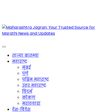
Maharashtra Jagran : Your Trusted Companion
for the Latest News
ताज्या बातम्या
महाराष्ट्र
मुंबई
पुणे
पश्चिम महाराष्ट्र
उत्तर महाराष्ट्र
विदर्भ
कोकण
मराठवाडा
देश-विदेश