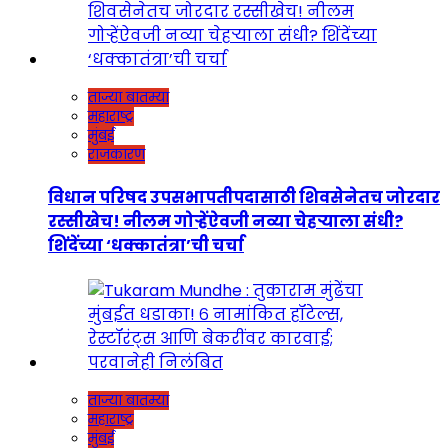
ताज्या बातम्या
महाराष्ट्र
मुंबई
राजकारण
विधान परिषद उपसभापतीपदासाठी शिवसेनेतच जोरदार
रस्सीखेच! नीलम गोऱ्हेंऐवजी नव्या चेहऱ्याला संधी?
शिंदेंच्या ‘धक्कातंत्रा’ची चर्चा
ताज्या बातम्या
महाराष्ट्र
मुंबई