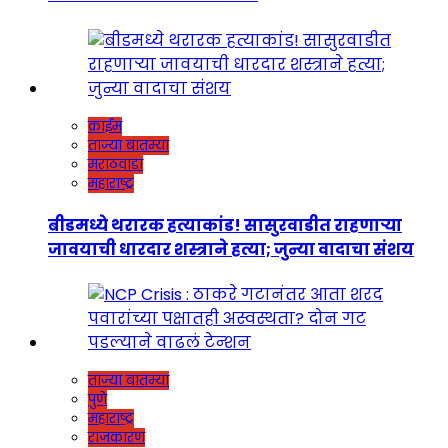
क्राईम
ताज्या बातम्या
मराठवाडा
महाराष्ट्र
बीडमध्ये थरारक हत्याकांड! सासुरवाडीत राहणाऱ्या
जावयाची धारदार शस्त्राने हत्या; जुन्या वादाचा संशय
ताज्या बातम्या
पुणे
महाराष्ट्र
राजकारण