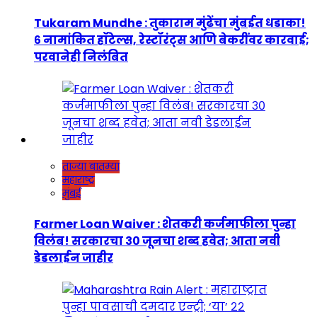
Tukaram Mundhe : तुकाराम मुंढेंचा मुंबईत धडाका!
६ नामांकित हॉटेल्स, रेस्टॉरंट्स आणि बेकरींवर कारवाई;
परवानेही निलंबित
ताज्या बातम्या
महाराष्ट्र
मुंबई
Farmer Loan Waiver : शेतकरी कर्जमाफीला पुन्हा
विलंब! सरकारचा ३० जूनचा शब्द हवेत; आता नवी
डेडलाईन जाहीर