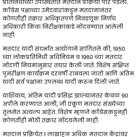
प्रतिनिधींच्या उपस्थितीत मतदान प्रक्रिया पार पडली.
काँग्रेस पक्षाच्या उमेदवारांकडून मतदानानंतर
कोणतीही तक्रार अधिकृतपणे निवडणूक निर्णय
अधिकारी किंवा निरीक्षकांकडे नोंदवण्यात आलेली
नाही.
मतदार यादी संदर्भात आयोगाने सांगितले की, 1950
च्या लोकप्रतिनिधी अधिनियम व 1960 च्या मतदार
नोंदणी नियमांनुसार तयार केली जाते. विशेष संक्षिप्त
पुनरीक्षण कार्यक्रम दरवर्षी राबवला जातो आणि अंतिम
यादी सर्व पक्षांना उपलब्ध यादी करून दिली जाते.
याशिवाय, अंतिम यादी प्रसिद्ध झाल्यानंतर केवळ 90
अपीले करण्यात आली, जी एकूण मतदार संख्येच्या
तुलनेत अत्यल्प आहेत. विशेष म्हणजे काँग्रेसकडूनही
कोणतीही मोठी तक्रार नोंदवलेली नाही.
मतदान प्रक्रियेत 1 लाखांहून अधिक मतदान केंद्रांवर