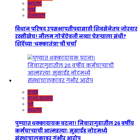
महाराष्ट्र
मुंबई
राजकारण
विधान परिषद उपसभापतीपदासाठी शिवसेनेतच जोरदार
रस्सीखेच! नीलम गोऱ्हेंऐवजी नव्या चेहऱ्याला संधी?
शिंदेंच्या ‘धक्कातंत्रा’ची चर्चा
क्राईम
ताज्या बातम्या
पुणे
महाराष्ट्र
पुण्यात धक्कादायक घटना! निवारागृहातील २६ वर्षीय
कर्मचाऱ्याची आत्महत्या; सुसाईड नोटमध्ये
संस्थाचालकावर गंभीर आरोप