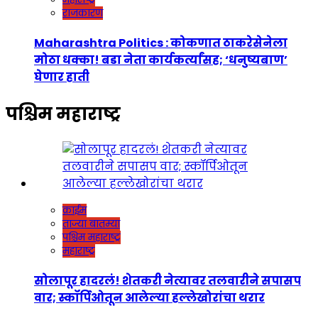
राजकारण
Maharashtra Politics : कोकणात ठाकरेसेनेला
मोठा धक्का! बडा नेता कार्यकर्त्यांसह; ‘धनुष्यबाण’
घेणार हाती
पश्चिम महाराष्ट्र
क्राईम
ताज्या बातम्या
पश्चिम महाराष्ट्र
महाराष्ट्र
सोलापूर हादरलं! शेतकरी नेत्यावर तलवारीने सपासप
वार; स्कॉर्पिओतून आलेल्या हल्लेखोरांचा थरार