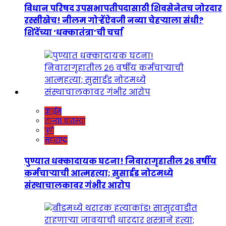
विधान परिषद उपसभापतीपदासाठी शिवसेनेतच जोरदार
रस्सीखेच! नीलम गोऱ्हेंऐवजी नव्या चेहऱ्याला संधी?
शिंदेंच्या ‘धक्कातंत्रा’ची चर्चा
क्राईम
ताज्या बातम्या
पुणे
महाराष्ट्र
पुण्यात धक्कादायक घटना! निवारागृहातील २६ वर्षीय
कर्मचाऱ्याची आत्महत्या; सुसाईड नोटमध्ये
संस्थाचालकावर गंभीर आरोप