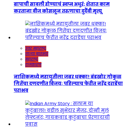
बापाची सावली होण्याचं स्वप्न अधुरं; शेतात काम
करताना वीज कोसळून तरुणाचा दुर्दैवी मृत्यू
उत्तर महाराष्ट्र
ताज्या बातम्या
महाराष्ट्र
राजकारण
नाशिकमध्ये महायुतीला जबर धक्का! बंडखोर गोकुळ
गितेंचा दणदणीत विजय; पहिल्याच फेरीत नरेंद्र दराडेंचा
पराभव