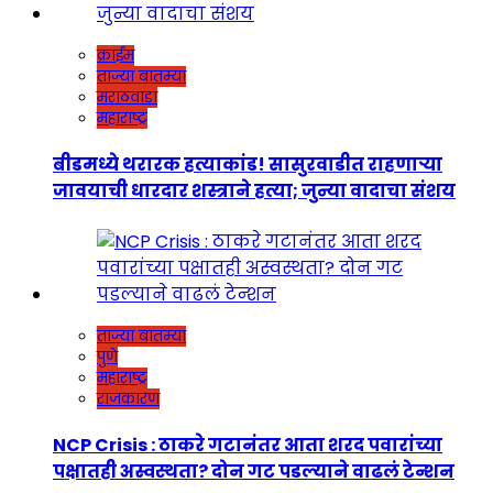
क्राईम
ताज्या बातम्या
मराठवाडा
महाराष्ट्र
बीडमध्ये थरारक हत्याकांड! सासुरवाडीत राहणाऱ्या
जावयाची धारदार शस्त्राने हत्या; जुन्या वादाचा संशय
ताज्या बातम्या
पुणे
महाराष्ट्र
राजकारण
NCP Crisis : ठाकरे गटानंतर आता शरद पवारांच्या
पक्षातही अस्वस्थता? दोन गट पडल्याने वाढलं टेन्शन