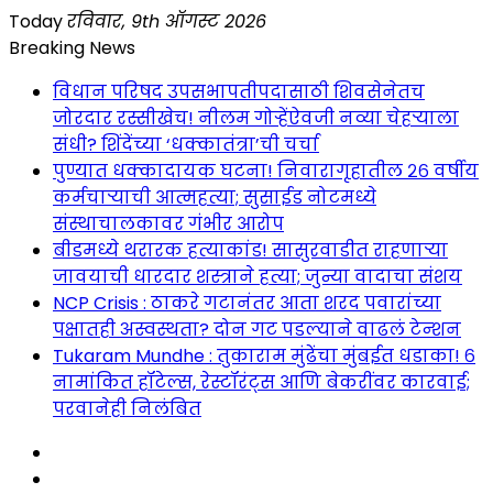
Skip
Today
रविवार, 9th ऑगस्ट 2026
to
Breaking News
content
विधान परिषद उपसभापतीपदासाठी शिवसेनेतच
जोरदार रस्सीखेच! नीलम गोऱ्हेंऐवजी नव्या चेहऱ्याला
संधी? शिंदेंच्या ‘धक्कातंत्रा’ची चर्चा
पुण्यात धक्कादायक घटना! निवारागृहातील २६ वर्षीय
कर्मचाऱ्याची आत्महत्या; सुसाईड नोटमध्ये
संस्थाचालकावर गंभीर आरोप
बीडमध्ये थरारक हत्याकांड! सासुरवाडीत राहणाऱ्या
जावयाची धारदार शस्त्राने हत्या; जुन्या वादाचा संशय
NCP Crisis : ठाकरे गटानंतर आता शरद पवारांच्या
पक्षातही अस्वस्थता? दोन गट पडल्याने वाढलं टेन्शन
Tukaram Mundhe : तुकाराम मुंढेंचा मुंबईत धडाका! ६
नामांकित हॉटेल्स, रेस्टॉरंट्स आणि बेकरींवर कारवाई;
परवानेही निलंबित