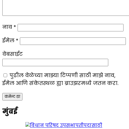
नाव
*
ईमेल
*
वेबसाईट
पुढील वेळेच्या माझ्या टिप्पणी साठी माझे नाव,
ईमेल आणि संकेतस्थळ ह्या ब्राउझरमध्ये जतन करा.
मुंबई