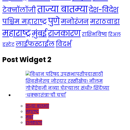
ताज्या बातम्या
देश-विदेश
टेक्नॉलॉजी
पुणे
मनोरंजन
पश्चिम महाराष्ट्र
मराठवाडा
महाराष्ट्र
राजकारण
मुंबई
राशिभविष्य
रिअल
लाईफस्टाईल
विदर्भ
इस्टेट
Post Widget 2
ताज्या बातम्या
महाराष्ट्र
मुंबई
राजकारण