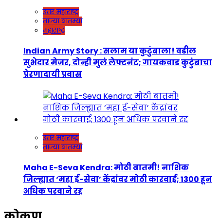
उत्तर महाराष्ट्र
ताज्या बातम्या
महाराष्ट्र
Indian Army Story : सलाम या कुटुंबाला! वडील
सुभेदार मेजर, दोन्ही मुलं लेफ्टनंट; गायकवाड कुटुंबाचा
प्रेरणादायी प्रवास
उत्तर महाराष्ट्र
ताज्या बातम्या
Maha E-Seva Kendra: मोठी बातमी! नाशिक
जिल्ह्यात ‘महा ई-सेवा’ केंद्रांवर मोठी कारवाई; 1300 हून
अधिक परवाने रद्द
कोकण