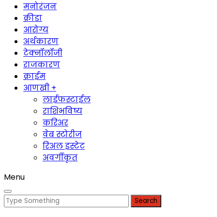
मनोरंजन
क्रीडा
आरोग्य
अर्थकारण
टेक्नॉलॉजी
राजकारण
क्राईम
आणखी +
लाईफस्टाईल
राशिभविष्य
करिअर
वेब स्टोरीज
रिअल इस्टेट
अवर्गीकृत
Menu
Search
for: