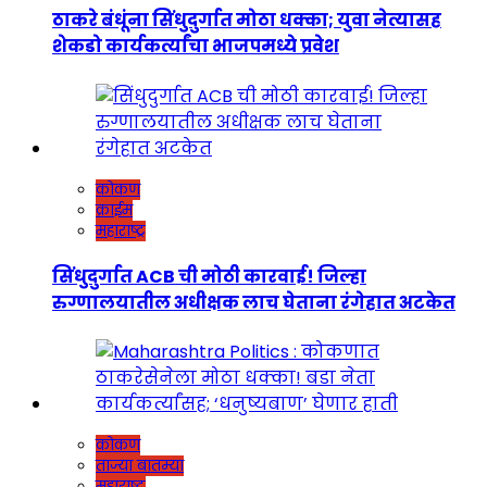
ठाकरे बंधूंना सिंधुदुर्गात मोठा धक्का; युवा नेत्यासह
शेकडो कार्यकर्त्यांचा भाजपमध्ये प्रवेश
कोकण
क्राईम
महाराष्ट्र
सिंधुदुर्गात ACB ची मोठी कारवाई! जिल्हा
रुग्णालयातील अधीक्षक लाच घेताना रंगेहात अटकेत
कोकण
ताज्या बातम्या
महाराष्ट्र