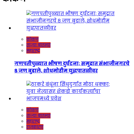
कोकण
ताज्या बातम्या
महाराष्ट्र
गणपतीपुळ्यात भीषण दुर्घटना; समुद्रात संभाजीनगरचे
८ जण बुडाले, शोधमोहीम युद्धपातळीवर
कोकण
ताज्या बातम्या
महाराष्ट्र
राजकारण