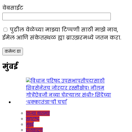
वेबसाईट
पुढील वेळेच्या माझ्या टिप्पणी साठी माझे नाव,
ईमेल आणि संकेतस्थळ ह्या ब्राउझरमध्ये जतन करा.
मुंबई
ताज्या बातम्या
महाराष्ट्र
मुंबई
राजकारण