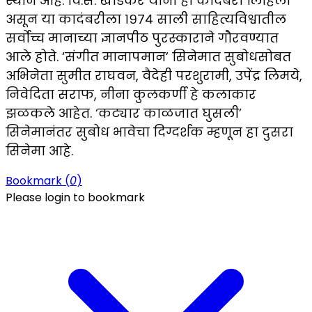
स्थान आहे. वि.स. खांडेकर यांनी ही कादंबरी लिहिली
असून या कादंबरीला १९७४ साली साहित्यविश्वातील
सर्वोच्च मानाच्या ज्ञानपीठ पुरस्काराने गौरवण्यात
आले होते. ‘संगीत मानापमान’ सिनेमात सुबोधसोबत
अभिनेता सुमीत राघवन, वैदेही परशुरामी, उपेंद्र लिमये,
निवेदिता सराफ, नीना कुलकर्णी हे कलाकार
झळकले आहेत. ‘कट्यार काळजात घुसली’
सिनेमानंतर सुबोध भावेचा दिग्दर्शक म्हणून हा दुसरा
सिनेमा आहे.
Bookmark (
0
)
Please login to bookmark