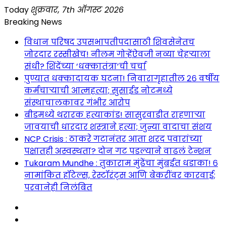
Skip
Today
शुक्रवार, 7th ऑगस्ट 2026
to
Breaking News
content
विधान परिषद उपसभापतीपदासाठी शिवसेनेतच
जोरदार रस्सीखेच! नीलम गोऱ्हेंऐवजी नव्या चेहऱ्याला
संधी? शिंदेंच्या ‘धक्कातंत्रा’ची चर्चा
पुण्यात धक्कादायक घटना! निवारागृहातील २६ वर्षीय
कर्मचाऱ्याची आत्महत्या; सुसाईड नोटमध्ये
संस्थाचालकावर गंभीर आरोप
बीडमध्ये थरारक हत्याकांड! सासुरवाडीत राहणाऱ्या
जावयाची धारदार शस्त्राने हत्या; जुन्या वादाचा संशय
NCP Crisis : ठाकरे गटानंतर आता शरद पवारांच्या
पक्षातही अस्वस्थता? दोन गट पडल्याने वाढलं टेन्शन
Tukaram Mundhe : तुकाराम मुंढेंचा मुंबईत धडाका! ६
नामांकित हॉटेल्स, रेस्टॉरंट्स आणि बेकरींवर कारवाई;
परवानेही निलंबित