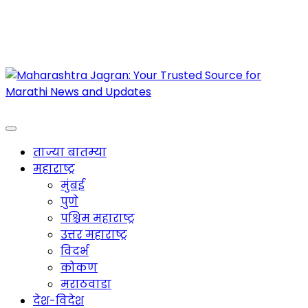
Maharashtra Jagran : Your Trusted Companion
for the Latest News
ताज्या बातम्या
महाराष्ट्र
मुंबई
पुणे
पश्चिम महाराष्ट्र
उत्तर महाराष्ट्र
विदर्भ
कोकण
मराठवाडा
देश-विदेश