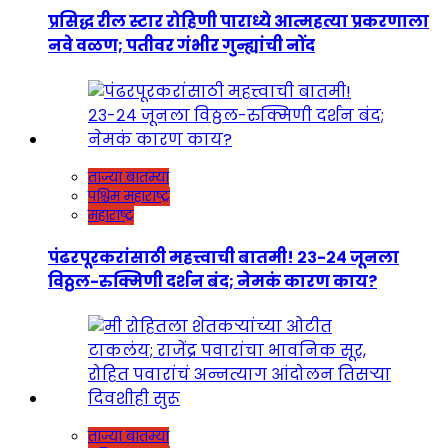
प्रसिद्ध रील स्टार रोहिणी पाराध्ये आत्महत्या प्रकरणाला
नवे वळण; पतीवर गंभीर गुन्ह्यांची नोंद
ताज्या बातम्या
पश्चिम महाराष्ट्र
महाराष्ट्र
पंढरपूरकरांसाठी महत्त्वाची बातमी! २३-२४ जूनला
विठ्ठल-रुक्मिणी दर्शन बंद; नेमकं कारण काय?
ताज्या बातम्या