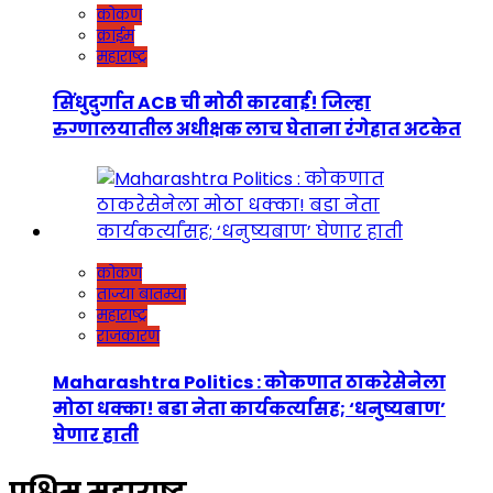
कोकण
क्राईम
महाराष्ट्र
सिंधुदुर्गात ACB ची मोठी कारवाई! जिल्हा
रुग्णालयातील अधीक्षक लाच घेताना रंगेहात अटकेत
कोकण
ताज्या बातम्या
महाराष्ट्र
राजकारण
Maharashtra Politics : कोकणात ठाकरेसेनेला
मोठा धक्का! बडा नेता कार्यकर्त्यांसह; ‘धनुष्यबाण’
घेणार हाती
पश्चिम महाराष्ट्र