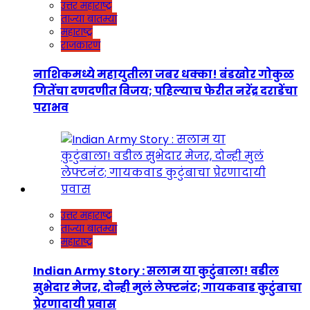
उत्तर महाराष्ट्र
ताज्या बातम्या
महाराष्ट्र
राजकारण
नाशिकमध्ये महायुतीला जबर धक्का! बंडखोर गोकुळ
गितेंचा दणदणीत विजय; पहिल्याच फेरीत नरेंद्र दराडेंचा
पराभव
उत्तर महाराष्ट्र
ताज्या बातम्या
महाराष्ट्र
Indian Army Story : सलाम या कुटुंबाला! वडील
सुभेदार मेजर, दोन्ही मुलं लेफ्टनंट; गायकवाड कुटुंबाचा
प्रेरणादायी प्रवास