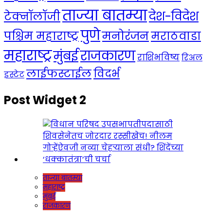
ताज्या बातम्या
देश-विदेश
टेक्नॉलॉजी
पुणे
मनोरंजन
पश्चिम महाराष्ट्र
मराठवाडा
महाराष्ट्र
राजकारण
मुंबई
राशिभविष्य
रिअल
लाईफस्टाईल
विदर्भ
इस्टेट
Post Widget 2
ताज्या बातम्या
महाराष्ट्र
मुंबई
राजकारण