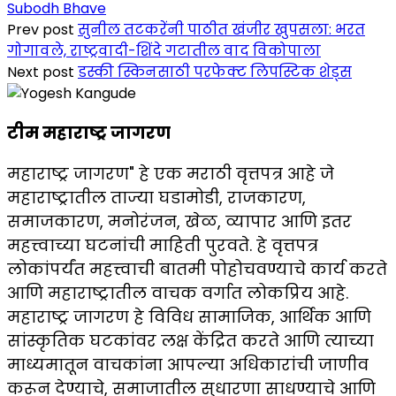
Subodh Bhave
Share
Prev post
सुनील तटकरेंनी पाठीत खंजीर खुपसला: भरत
गोगावले, राष्ट्रवादी-शिंदे गटातील वाद विकोपाला
Next post
डस्की स्किनसाठी परफेक्ट लिपस्टिक शेड्स
टीम महाराष्ट्र जागरण
महाराष्ट्र जागरण" हे एक मराठी वृत्तपत्र आहे जे
महाराष्ट्रातील ताज्या घडामोडी, राजकारण,
समाजकारण, मनोरंजन, खेळ, व्यापार आणि इतर
महत्त्वाच्या घटनांची माहिती पुरवते. हे वृत्तपत्र
लोकांपर्यंत महत्त्वाची बातमी पोहोचवण्याचे कार्य करते
आणि महाराष्ट्रातील वाचक वर्गात लोकप्रिय आहे.
महाराष्ट्र जागरण हे विविध सामाजिक, आर्थिक आणि
सांस्कृतिक घटकांवर लक्ष केंद्रित करते आणि त्याच्या
माध्यमातून वाचकांना आपल्या अधिकारांची जाणीव
करून देण्याचे, समाजातील सुधारणा साधण्याचे आणि