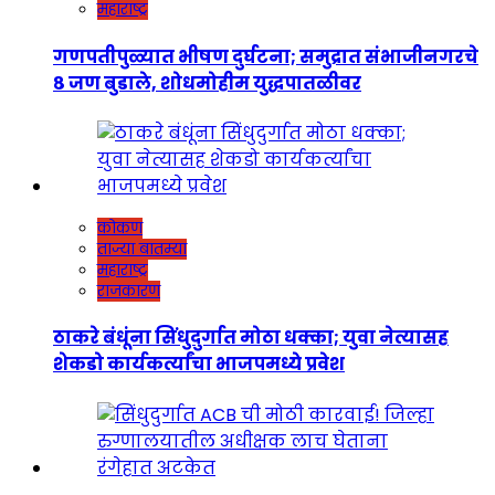
महाराष्ट्र
गणपतीपुळ्यात भीषण दुर्घटना; समुद्रात संभाजीनगरचे
८ जण बुडाले, शोधमोहीम युद्धपातळीवर
कोकण
ताज्या बातम्या
महाराष्ट्र
राजकारण
ठाकरे बंधूंना सिंधुदुर्गात मोठा धक्का; युवा नेत्यासह
शेकडो कार्यकर्त्यांचा भाजपमध्ये प्रवेश