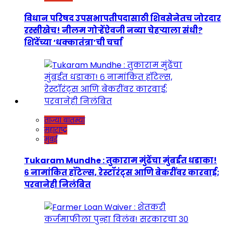
विधान परिषद उपसभापतीपदासाठी शिवसेनेतच जोरदार
रस्सीखेच! नीलम गोऱ्हेंऐवजी नव्या चेहऱ्याला संधी?
शिंदेंच्या ‘धक्कातंत्रा’ची चर्चा
ताज्या बातम्या
महाराष्ट्र
मुंबई
Tukaram Mundhe : तुकाराम मुंढेंचा मुंबईत धडाका!
६ नामांकित हॉटेल्स, रेस्टॉरंट्स आणि बेकरींवर कारवाई;
परवानेही निलंबित