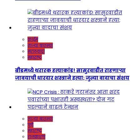
क्राईम
ताज्या बातम्या
मराठवाडा
महाराष्ट्र
बीडमध्ये थरारक हत्याकांड! सासुरवाडीत राहणाऱ्या
जावयाची धारदार शस्त्राने हत्या; जुन्या वादाचा संशय
ताज्या बातम्या
पुणे
महाराष्ट्र
राजकारण