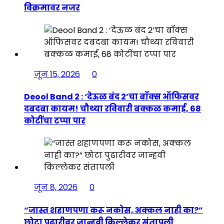
विक्रमावर नजर
जून 15, 2026
0
Deool Band 2 : ‘देऊळ बंद 2’चा बॉक्स ऑफिसवर
दबदबा कायम! चौथ्या रविवारी बक्कळ कमाई, 68
कोटींचा टप्पा पार
जून 8, 2026
0
“जास्त शहाणपणा करू नकोस, अक्कल नाही का?”
छोटा पुढारीवर जान्हवी किल्लेकर संतापली