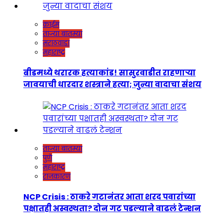
क्राईम
ताज्या बातम्या
मराठवाडा
महाराष्ट्र
बीडमध्ये थरारक हत्याकांड! सासुरवाडीत राहणाऱ्या
जावयाची धारदार शस्त्राने हत्या; जुन्या वादाचा संशय
ताज्या बातम्या
पुणे
महाराष्ट्र
राजकारण
NCP Crisis : ठाकरे गटानंतर आता शरद पवारांच्या
पक्षातही अस्वस्थता? दोन गट पडल्याने वाढलं टेन्शन