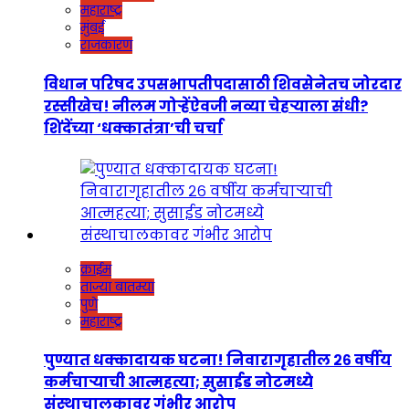
महाराष्ट्र
मुंबई
राजकारण
विधान परिषद उपसभापतीपदासाठी शिवसेनेतच जोरदार
रस्सीखेच! नीलम गोऱ्हेंऐवजी नव्या चेहऱ्याला संधी?
शिंदेंच्या ‘धक्कातंत्रा’ची चर्चा
क्राईम
ताज्या बातम्या
पुणे
महाराष्ट्र
पुण्यात धक्कादायक घटना! निवारागृहातील २६ वर्षीय
कर्मचाऱ्याची आत्महत्या; सुसाईड नोटमध्ये
संस्थाचालकावर गंभीर आरोप