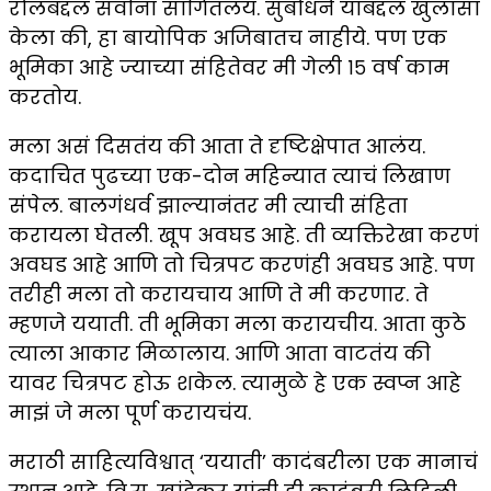
रोलबद्दल सर्वांना सांगितलंय. सुबोधने याबद्दल खुलासा
केला की, हा बायोपिक अजिबातच नाहीये. पण एक
भूमिका आहे ज्याच्या संहितेवर मी गेली १५ वर्ष काम
करतोय.
मला असं दिसतंय की आता ते दृष्टिक्षेपात आलंय.
कदाचित पुढच्या एक-दोन महिन्यात त्याचं लिखाण
संपेल. बालगंधर्व झाल्यानंतर मी त्याची संहिता
करायला घेतली. खूप अवघड आहे. ती व्यक्तिरेखा करणं
अवघड आहे आणि तो चित्रपट करणंही अवघड आहे. पण
तरीही मला तो करायचाय आणि ते मी करणार. ते
म्हणजे ययाती. ती भूमिका मला करायचीय. आता कुठे
त्याला आकार मिळालाय. आणि आता वाटतंय की
यावर चित्रपट होऊ शकेल. त्यामुळे हे एक स्वप्न आहे
माझं जे मला पूर्ण करायचंय.
मराठी साहित्यविश्वात् ‘ययाती’ कादंबरीला एक मानाचं