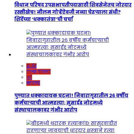
विधान परिषद उपसभापतीपदासाठी शिवसेनेतच जोरदार
रस्सीखेच! नीलम गोऱ्हेंऐवजी नव्या चेहऱ्याला संधी?
शिंदेंच्या ‘धक्कातंत्रा’ची चर्चा
क्राईम
ताज्या बातम्या
पुणे
महाराष्ट्र
पुण्यात धक्कादायक घटना! निवारागृहातील २६ वर्षीय
कर्मचाऱ्याची आत्महत्या; सुसाईड नोटमध्ये
संस्थाचालकावर गंभीर आरोप