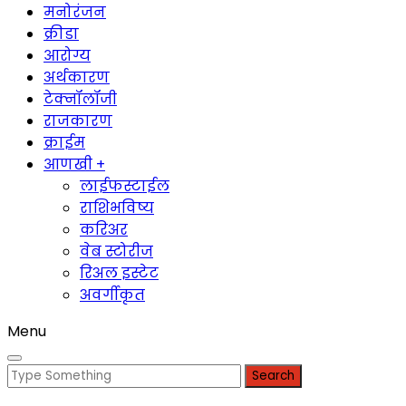
मनोरंजन
क्रीडा
आरोग्य
अर्थकारण
टेक्नॉलॉजी
राजकारण
क्राईम
आणखी +
लाईफस्टाईल
राशिभविष्य
करिअर
वेब स्टोरीज
रिअल इस्टेट
अवर्गीकृत
Menu
Search
for: