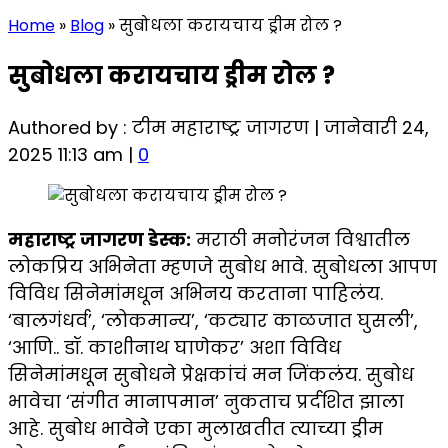
Home
»
Blog
»
सुबोधला करायचाय ड्रीम रोल ?
सुबोधला करायचाय ड्रीम रोल ?
Authored by : टीम महाराष्ट्र जागरण | जानेवारी 24,
2025 11:13 am |
0
महाराष्ट्र जागरण डेस्क:
मराठी मनोरंजन विश्वातील
लोकप्रिय अभिनेता म्हणजे सुबोध भावे. सुबोधला आपण
विविध सिनेमांमधून अभिनय करताना पाहिलंय.
‘बालगंधर्व’, ‘लोकमान्य’, ‘कट्यार काळजात घुसली’,
‘आणि.. डॉ. काशीनाथ घाणेकर’ अशा विविध
सिनेमांमधून सुबोधने प्रेक्षकांचं मन जिंकलंय. सुबोध
भावेचा ‘संगीत मानापमान’ नुकताच प्रर्दशित झाला
आहे. सुबोध भावेने एका मुलाखतीत त्याच्या ड्रीम