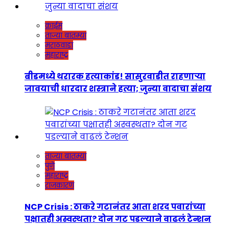
क्राईम
ताज्या बातम्या
मराठवाडा
महाराष्ट्र
बीडमध्ये थरारक हत्याकांड! सासुरवाडीत राहणाऱ्या
जावयाची धारदार शस्त्राने हत्या; जुन्या वादाचा संशय
ताज्या बातम्या
पुणे
महाराष्ट्र
राजकारण
NCP Crisis : ठाकरे गटानंतर आता शरद पवारांच्या
पक्षातही अस्वस्थता? दोन गट पडल्याने वाढलं टेन्शन