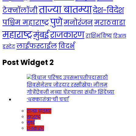
ताज्या बातम्या
देश-विदेश
टेक्नॉलॉजी
पुणे
मनोरंजन
पश्चिम महाराष्ट्र
मराठवाडा
महाराष्ट्र
राजकारण
मुंबई
राशिभविष्य
रिअल
लाईफस्टाईल
विदर्भ
इस्टेट
Post Widget 2
ताज्या बातम्या
महाराष्ट्र
मुंबई
राजकारण