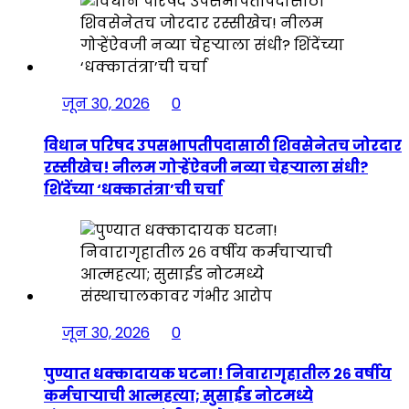
जून 30, 2026
0
विधान परिषद उपसभापतीपदासाठी शिवसेनेतच जोरदार
रस्सीखेच! नीलम गोऱ्हेंऐवजी नव्या चेहऱ्याला संधी?
शिंदेंच्या ‘धक्कातंत्रा’ची चर्चा
जून 30, 2026
0
पुण्यात धक्कादायक घटना! निवारागृहातील २६ वर्षीय
कर्मचाऱ्याची आत्महत्या; सुसाईड नोटमध्ये