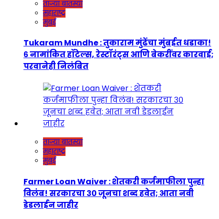
ताज्या बातम्या
महाराष्ट्र
मुंबई
Tukaram Mundhe : तुकाराम मुंढेंचा मुंबईत धडाका!
६ नामांकित हॉटेल्स, रेस्टॉरंट्स आणि बेकरींवर कारवाई;
परवानेही निलंबित
ताज्या बातम्या
महाराष्ट्र
मुंबई
Farmer Loan Waiver : शेतकरी कर्जमाफीला पुन्हा
विलंब! सरकारचा ३० जूनचा शब्द हवेत; आता नवी
डेडलाईन जाहीर