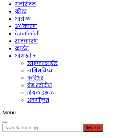
मनोरंजन
क्रीडा
आरोग्य
अर्थकारण
टेक्नॉलॉजी
राजकारण
क्राईम
आणखी +
लाईफस्टाईल
राशिभविष्य
करिअर
वेब स्टोरीज
रिअल इस्टेट
अवर्गीकृत
Menu
Search
for: