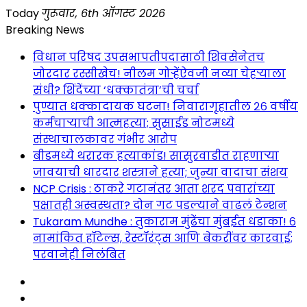
Skip
Today
गुरूवार, 6th ऑगस्ट 2026
to
Breaking News
content
विधान परिषद उपसभापतीपदासाठी शिवसेनेतच
जोरदार रस्सीखेच! नीलम गोऱ्हेंऐवजी नव्या चेहऱ्याला
संधी? शिंदेंच्या ‘धक्कातंत्रा’ची चर्चा
पुण्यात धक्कादायक घटना! निवारागृहातील २६ वर्षीय
कर्मचाऱ्याची आत्महत्या; सुसाईड नोटमध्ये
संस्थाचालकावर गंभीर आरोप
बीडमध्ये थरारक हत्याकांड! सासुरवाडीत राहणाऱ्या
जावयाची धारदार शस्त्राने हत्या; जुन्या वादाचा संशय
NCP Crisis : ठाकरे गटानंतर आता शरद पवारांच्या
पक्षातही अस्वस्थता? दोन गट पडल्याने वाढलं टेन्शन
Tukaram Mundhe : तुकाराम मुंढेंचा मुंबईत धडाका! ६
नामांकित हॉटेल्स, रेस्टॉरंट्स आणि बेकरींवर कारवाई;
परवानेही निलंबित