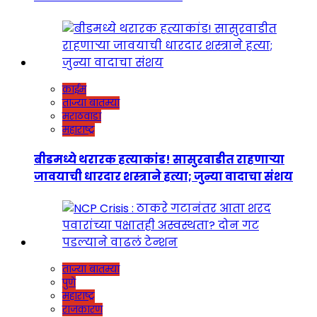
क्राईम
ताज्या बातम्या
मराठवाडा
महाराष्ट्र
बीडमध्ये थरारक हत्याकांड! सासुरवाडीत राहणाऱ्या
जावयाची धारदार शस्त्राने हत्या; जुन्या वादाचा संशय
ताज्या बातम्या
पुणे
महाराष्ट्र
राजकारण