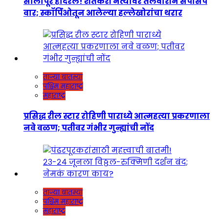
सोलापूर हादरलं! शेतकरी नेत्यावर तलवारीने सपासप
वार; स्कॉर्पिओतून आलेल्या हल्लेखोरांचा थरार
ताज्या बातम्या
पश्चिम महाराष्ट्र
महाराष्ट्र
प्रसिद्ध रील स्टार रोहिणी पाराध्ये आत्महत्या प्रकरणाला
नवे वळण; पतीवर गंभीर गुन्ह्यांची नोंद
ताज्या बातम्या
पश्चिम महाराष्ट्र
महाराष्ट्र