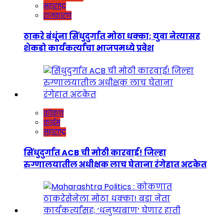
महाराष्ट्र
राजकारण
ठाकरे बंधूंना सिंधुदुर्गात मोठा धक्का; युवा नेत्यासह
शेकडो कार्यकर्त्यांचा भाजपमध्ये प्रवेश
कोकण
क्राईम
महाराष्ट्र
सिंधुदुर्गात ACB ची मोठी कारवाई! जिल्हा
रुग्णालयातील अधीक्षक लाच घेताना रंगेहात अटकेत