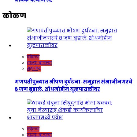
कोकण
कोकण
ताज्या बातम्या
महाराष्ट्र
गणपतीपुळ्यात भीषण दुर्घटना; समुद्रात संभाजीनगरचे
८ जण बुडाले, शोधमोहीम युद्धपातळीवर
कोकण
ताज्या बातम्या