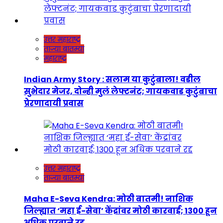
उत्तर महाराष्ट्र
ताज्या बातम्या
महाराष्ट्र
Indian Army Story : सलाम या कुटुंबाला! वडील
सुभेदार मेजर, दोन्ही मुलं लेफ्टनंट; गायकवाड कुटुंबाचा
प्रेरणादायी प्रवास
उत्तर महाराष्ट्र
ताज्या बातम्या
Maha E-Seva Kendra: मोठी बातमी! नाशिक
जिल्ह्यात ‘महा ई-सेवा’ केंद्रांवर मोठी कारवाई; 1300 हून
अधिक परवाने रद्द