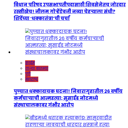
विधान परिषद उपसभापतीपदासाठी शिवसेनेतच जोरदार
रस्सीखेच! नीलम गोऱ्हेंऐवजी नव्या चेहऱ्याला संधी?
शिंदेंच्या ‘धक्कातंत्रा’ची चर्चा
क्राईम
ताज्या बातम्या
पुणे
महाराष्ट्र
पुण्यात धक्कादायक घटना! निवारागृहातील २६ वर्षीय
कर्मचाऱ्याची आत्महत्या; सुसाईड नोटमध्ये
संस्थाचालकावर गंभीर आरोप