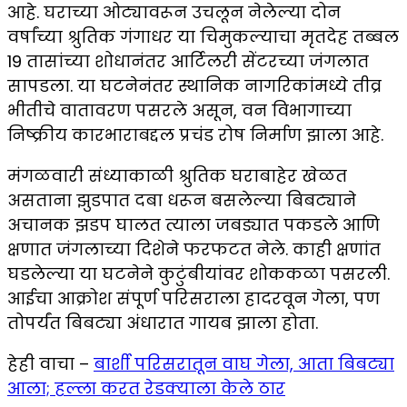
आहे. घराच्या ओट्यावरून उचलून नेलेल्या दोन
वर्षांच्या श्रुतिक गंगाधर या चिमुकल्याचा मृतदेह तब्बल
19 तासांच्या शोधानंतर आर्टिलरी सेंटरच्या जंगलात
सापडला. या घटनेनंतर स्थानिक नागरिकांमध्ये तीव्र
भीतीचे वातावरण पसरले असून, वन विभागाच्या
निष्क्रीय कारभाराबद्दल प्रचंड रोष निर्माण झाला आहे.
मंगळवारी संध्याकाळी श्रुतिक घराबाहेर खेळत
असताना झुडपात दबा धरून बसलेल्या बिबट्याने
अचानक झडप घालत त्याला जबड्यात पकडले आणि
क्षणात जंगलाच्या दिशेने फरफटत नेले. काही क्षणांत
घडलेल्या या घटनेने कुटुंबीयांवर शोककळा पसरली.
आईचा आक्रोश संपूर्ण परिसराला हादरवून गेला, पण
तोपर्यंत बिबट्या अंधारात गायब झाला होता.
हेही वाचा –
बार्शी परिसरातून वाघ गेला, आता बिबट्या
आला; हल्ला करत रेडक्याला केले ठार