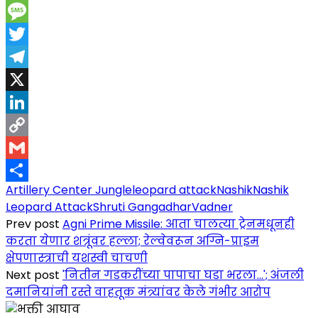
Messenger
Message
Twitter
Telegram
X
LinkedIn
Copy
Link
Gmail
Artillery Center Jungle
leopard attack
Nashik
Nashik
Share
Leopard Attack
Shruti Gangadhar
Vadner
Prev post
Agni Prime Missile: आता चालत्या ट्रेनमधूनही
करता येणार शत्रूंवर हल्ला; रेल्वेवरून अग्नि-प्राइम
क्षेपणास्त्राची यशस्वी चाचणी
Next post
'नितीन गडकरींच्या पापाचा घडा भरला...'; अंजली
दमानियांनी रस्ते वाहतूक मंत्र्यांवर केले गंभीर आरोप