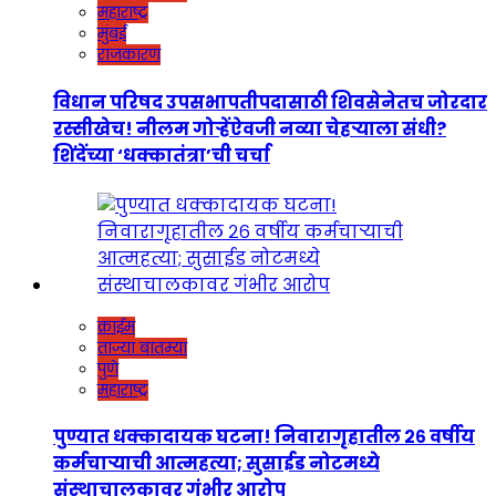
महाराष्ट्र
मुंबई
राजकारण
विधान परिषद उपसभापतीपदासाठी शिवसेनेतच जोरदार
रस्सीखेच! नीलम गोऱ्हेंऐवजी नव्या चेहऱ्याला संधी?
शिंदेंच्या ‘धक्कातंत्रा’ची चर्चा
क्राईम
ताज्या बातम्या
पुणे
महाराष्ट्र
पुण्यात धक्कादायक घटना! निवारागृहातील २६ वर्षीय
कर्मचाऱ्याची आत्महत्या; सुसाईड नोटमध्ये
संस्थाचालकावर गंभीर आरोप