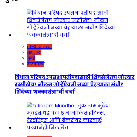
ताज्या बातम्या
महाराष्ट्र
मुंबई
राजकारण
विधान परिषद उपसभापतीपदासाठी शिवसेनेतच जोरदार
रस्सीखेच! नीलम गोऱ्हेंऐवजी नव्या चेहऱ्याला संधी?
शिंदेंच्या ‘धक्कातंत्रा’ची चर्चा