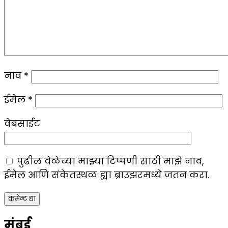
नाव
*
ईमेल
*
वेबसाईट
पुढील वेळेच्या माझ्या टिप्पणी साठी माझे नाव,
ईमेल आणि संकेतस्थळ ह्या ब्राउझरमध्ये जतन करा.
मुंबई