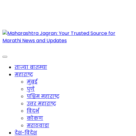
Maharashtra Jagran : Your Trusted Companion
for the Latest News
ताज्या बातम्या
महाराष्ट्र
मुंबई
पुणे
पश्चिम महाराष्ट्र
उत्तर महाराष्ट्र
विदर्भ
कोकण
मराठवाडा
देश-विदेश