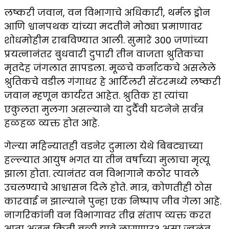
लष्करी जवान, वन विभागाचे अधिकारी, थर्मल ड्रोन
आणि श्वानपथक यांच्या मदतीने मोठ्या प्रमाणावर
शोधमोहीम राबविण्यात आली. सुमारे 300 जणांच्या
प्रयत्नानंतर बुधवारी दुपारी तीन वाजता श्रुतिकचा
मृतदेह जंगलात सापडला. मूळचे कर्नाटकचे असलेले
श्रुतिकचे वडील गंगाधर हे आर्टिलरी सेंटरमध्ये लष्करी
जवान म्हणून कार्यरत आहेत. श्रुतिक हा त्यांचा
एकुलता मुलगा असल्याने या दुर्दैवी घटनेने सर्वत्र
हळहळ व्यक्त होत आहे.
गेल्या महिन्यातही वडनेर दुमाला येथे बिबट्याच्या
हल्ल्यात आयुष भगत या तीन वर्षांच्या मुलाचा मृत्यू
झाला होता. त्यानंतर वन विभागाने कठोर पावले
उचलण्याचे आश्वासन दिले होते. मात्र, कोणतीही ठोस
कारवाई न झाल्याने पुन्हा एक निष्पाप जीव गेला आहे.
नागरिकांनी वन विभागावर तीव्र संताप व्यक्त करत
आता अजून किती बळी द्यावे लागणार? असा ज्वलंत