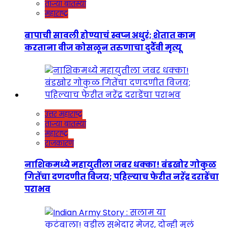
ताज्या बातम्या
महाराष्ट्र
बापाची सावली होण्याचं स्वप्न अधुरं; शेतात काम
करताना वीज कोसळून तरुणाचा दुर्दैवी मृत्यू
उत्तर महाराष्ट्र
ताज्या बातम्या
महाराष्ट्र
राजकारण
नाशिकमध्ये महायुतीला जबर धक्का! बंडखोर गोकुळ
गितेंचा दणदणीत विजय; पहिल्याच फेरीत नरेंद्र दराडेंचा
पराभव