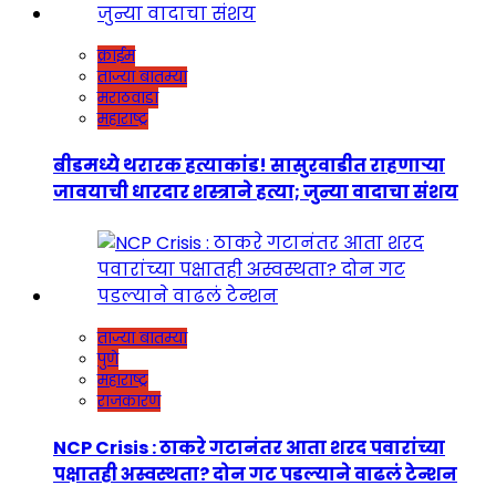
क्राईम
ताज्या बातम्या
मराठवाडा
महाराष्ट्र
बीडमध्ये थरारक हत्याकांड! सासुरवाडीत राहणाऱ्या
जावयाची धारदार शस्त्राने हत्या; जुन्या वादाचा संशय
ताज्या बातम्या
पुणे
महाराष्ट्र
राजकारण
NCP Crisis : ठाकरे गटानंतर आता शरद पवारांच्या
पक्षातही अस्वस्थता? दोन गट पडल्याने वाढलं टेन्शन