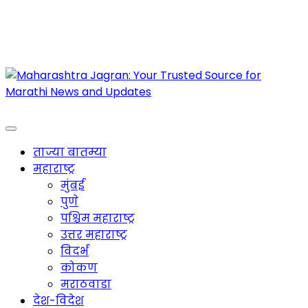
Maharashtra Jagran : Your Trusted Companion
for the Latest News
ताज्या बातम्या
महाराष्ट्र
मुंबई
पुणे
पश्चिम महाराष्ट्र
उत्तर महाराष्ट्र
विदर्भ
कोकण
मराठवाडा
देश-विदेश