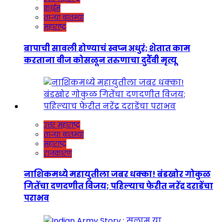
क्राईम
ताज्या बातम्या
महाराष्ट्र
बापाची सावली होण्याचं स्वप्न अधुरं; शेतात काम
करताना वीज कोसळून तरुणाचा दुर्दैवी मृत्यू
उत्तर महाराष्ट्र
ताज्या बातम्या
महाराष्ट्र
राजकारण
नाशिकमध्ये महायुतीला जबर धक्का! बंडखोर गोकुळ
गितेंचा दणदणीत विजय; पहिल्याच फेरीत नरेंद्र दराडेंचा
पराभव