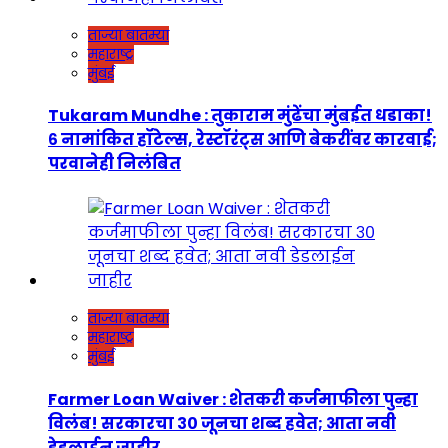
ताज्या बातम्या
महाराष्ट्र
मुंबई
Tukaram Mundhe : तुकाराम मुंढेंचा मुंबईत धडाका!
६ नामांकित हॉटेल्स, रेस्टॉरंट्स आणि बेकरींवर कारवाई;
परवानेही निलंबित
ताज्या बातम्या
महाराष्ट्र
मुंबई
Farmer Loan Waiver : शेतकरी कर्जमाफीला पुन्हा
विलंब! सरकारचा ३० जूनचा शब्द हवेत; आता नवी
डेडलाईन जाहीर