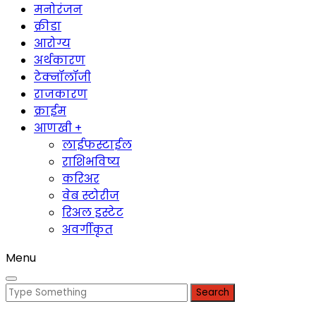
मनोरंजन
क्रीडा
आरोग्य
अर्थकारण
टेक्नॉलॉजी
राजकारण
क्राईम
आणखी +
लाईफस्टाईल
राशिभविष्य
करिअर
वेब स्टोरीज
रिअल इस्टेट
अवर्गीकृत
Menu
Search
for: