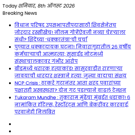
Skip
Today
शनिवार, 8th ऑगस्ट 2026
to
Breaking News
content
विधान परिषद उपसभापतीपदासाठी शिवसेनेतच
जोरदार रस्सीखेच! नीलम गोऱ्हेंऐवजी नव्या चेहऱ्याला
संधी? शिंदेंच्या ‘धक्कातंत्रा’ची चर्चा
पुण्यात धक्कादायक घटना! निवारागृहातील २६ वर्षीय
कर्मचाऱ्याची आत्महत्या; सुसाईड नोटमध्ये
संस्थाचालकावर गंभीर आरोप
बीडमध्ये थरारक हत्याकांड! सासुरवाडीत राहणाऱ्या
जावयाची धारदार शस्त्राने हत्या; जुन्या वादाचा संशय
NCP Crisis : ठाकरे गटानंतर आता शरद पवारांच्या
पक्षातही अस्वस्थता? दोन गट पडल्याने वाढलं टेन्शन
Tukaram Mundhe : तुकाराम मुंढेंचा मुंबईत धडाका! ६
नामांकित हॉटेल्स, रेस्टॉरंट्स आणि बेकरींवर कारवाई;
परवानेही निलंबित