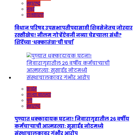
महाराष्ट्र
मुंबई
राजकारण
विधान परिषद उपसभापतीपदासाठी शिवसेनेतच जोरदार
रस्सीखेच! नीलम गोऱ्हेंऐवजी नव्या चेहऱ्याला संधी?
शिंदेंच्या ‘धक्कातंत्रा’ची चर्चा
क्राईम
ताज्या बातम्या
पुणे
महाराष्ट्र
पुण्यात धक्कादायक घटना! निवारागृहातील २६ वर्षीय
कर्मचाऱ्याची आत्महत्या; सुसाईड नोटमध्ये
संस्थाचालकावर गंभीर आरोप