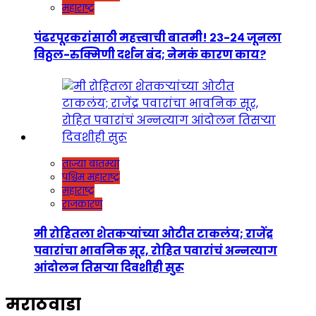
महाराष्ट्र
पंढरपूरकरांसाठी महत्त्वाची बातमी! २३-२४ जूनला
विठ्ठल-रुक्मिणी दर्शन बंद; नेमकं कारण काय?
ताज्या बातम्या
पश्चिम महाराष्ट्र
महाराष्ट्र
राजकारण
मी रोहितला शेतकऱ्यांच्या ओटीत टाकलंय; राजेंद्र
पवारांचा भावनिक सूर, रोहित पवारांचं अन्नत्याग
आंदोलन तिसऱ्या दिवशीही सुरू
मराठवाडा