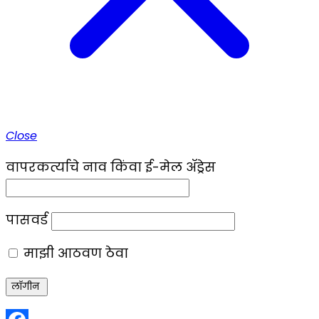
Close
वापरकर्त्याचे नाव किंवा ई-मेल ॲड्रेस
पासवर्ड
माझी आठवण ठेवा