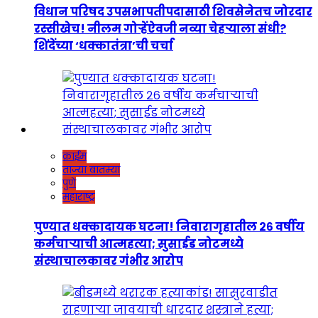
विधान परिषद उपसभापतीपदासाठी शिवसेनेतच जोरदार
रस्सीखेच! नीलम गोऱ्हेंऐवजी नव्या चेहऱ्याला संधी?
शिंदेंच्या ‘धक्कातंत्रा’ची चर्चा
क्राईम
ताज्या बातम्या
पुणे
महाराष्ट्र
पुण्यात धक्कादायक घटना! निवारागृहातील २६ वर्षीय
कर्मचाऱ्याची आत्महत्या; सुसाईड नोटमध्ये
संस्थाचालकावर गंभीर आरोप