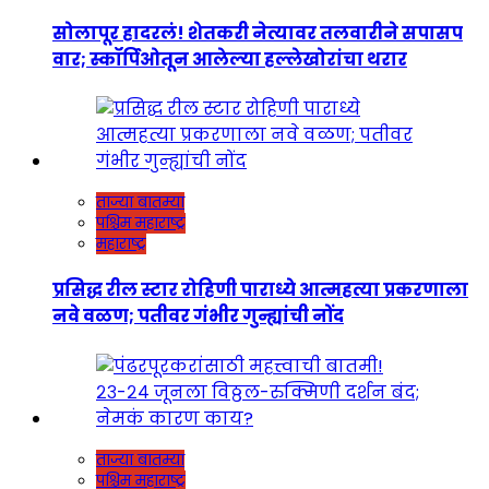
सोलापूर हादरलं! शेतकरी नेत्यावर तलवारीने सपासप
वार; स्कॉर्पिओतून आलेल्या हल्लेखोरांचा थरार
ताज्या बातम्या
पश्चिम महाराष्ट्र
महाराष्ट्र
प्रसिद्ध रील स्टार रोहिणी पाराध्ये आत्महत्या प्रकरणाला
नवे वळण; पतीवर गंभीर गुन्ह्यांची नोंद
ताज्या बातम्या
पश्चिम महाराष्ट्र