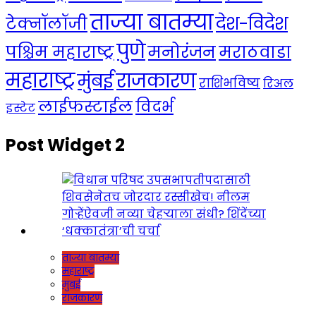
ताज्या बातम्या
देश-विदेश
टेक्नॉलॉजी
पुणे
मनोरंजन
पश्चिम महाराष्ट्र
मराठवाडा
महाराष्ट्र
राजकारण
मुंबई
राशिभविष्य
रिअल
लाईफस्टाईल
विदर्भ
इस्टेट
Post Widget 2
ताज्या बातम्या
महाराष्ट्र
मुंबई
राजकारण