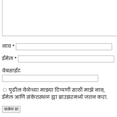
नाव
*
ईमेल
*
वेबसाईट
पुढील वेळेच्या माझ्या टिप्पणी साठी माझे नाव,
ईमेल आणि संकेतस्थळ ह्या ब्राउझरमध्ये जतन करा.