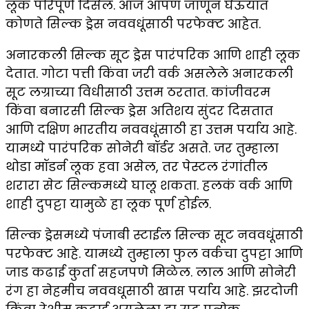
लूक परिपूर्ण दिसेल. आज आपण जाणून घेऊयात
कोणते सिल्क ड्रेस नववधूंसाठी परफेक्ट आहेत.
अनारकली सिल्क सूट ड्रेस पारंपरिक आणि शाही लूक
देतात. गोटा पत्ती किंवा जरी वर्क असलेले अनारकली
सूट लग्राच्या विधीसाठी उत्तम ठरतात. कांजीवरम
किंवा बनारसी सिल्क ड्रेस अतिशय सुंदर दिसतात
आणि दक्षिण भारतीय नववधूंसाठी हा उत्तम पर्याय आहे.
यामध्ये पारंपरिक सोनेरी बॉर्डर असते. जर तुम्हाला
थोडा मॉडर्न लूक हवा असेल, तर पेस्टल रंगांतील
शरारा सेट सिल्कमध्ये घालू शकता. हलकं वर्क आणि
शाही दुपट्टा यामुळे हा लूक पूर्ण होईल.
सिल्क ड्रेसमध्ये पंजाबी स्टाईल सिल्क सूट नववधूंसाठी
परफेक्ट आहे. यामध्ये तुम्हाला फुल वर्कचा दुपट्टा आणि
जाड कढाई कुर्ता सहजपणे मिळेल. लाल आणि सोनेरी
रंग हा नेहमीच नववधूसाठी खास पर्याय आहे. झरदोजी