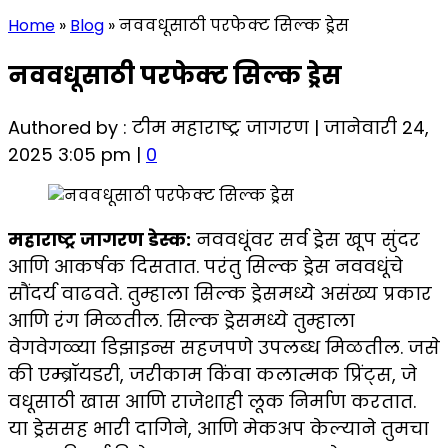
Home
»
Blog
»
नववधूसाठी परफेक्ट सिल्क ड्रेस
नववधूसाठी परफेक्ट सिल्क ड्रेस
Authored by : टीम महाराष्ट्र जागरण | जानेवारी 24,
2025 3:05 pm |
0
महाराष्ट्र जागरण डेस्क:
नववधूंवर सर्व ड्रेस खूप सुंदर
आणि आकर्षक दिसतात. परंतु सिल्क ड्रेस नववधूंचे
सौंदर्य वाढवते. तुम्हाला सिल्क ड्रेसमध्ये असंख्य प्रकार
आणि रंग मिळतील. सिल्क ड्रेसमध्ये तुम्हाला
वेगवेगळ्या डिझाइन्स सहजपणे उपलब्ध मिळतील. जसे
की एम्ब्रॉयडरी, जरीकाम किंवा कलात्मक प्रिंट्स, जे
वधूसाठी खास आणि राजेशाही लूक निर्माण करतात.
या ड्रेससह भारी दागिने, आणि मेकअप केल्याने तुमचा