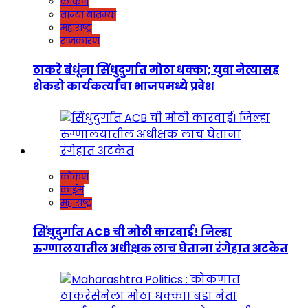
कोकण
ताज्या बातम्या
महाराष्ट्र
राजकारण
ठाकरे बंधूंना सिंधुदुर्गात मोठा धक्का; युवा नेत्यासह
शेकडो कार्यकर्त्यांचा भाजपमध्ये प्रवेश
कोकण
क्राईम
महाराष्ट्र
सिंधुदुर्गात ACB ची मोठी कारवाई! जिल्हा
रुग्णालयातील अधीक्षक लाच घेताना रंगेहात अटकेत