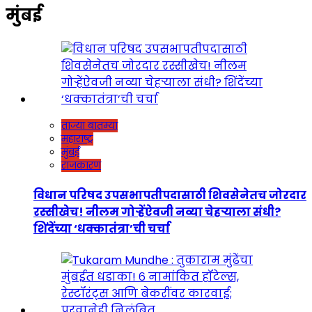
मुंबई
ताज्या बातम्या
महाराष्ट्र
मुंबई
राजकारण
विधान परिषद उपसभापतीपदासाठी शिवसेनेतच जोरदार
रस्सीखेच! नीलम गोऱ्हेंऐवजी नव्या चेहऱ्याला संधी?
शिंदेंच्या ‘धक्कातंत्रा’ची चर्चा