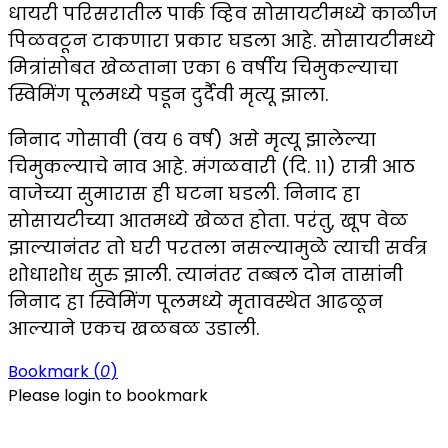
धायरी परिसरातील पार्क व्हिव सोसायटीमध्ये काळीज
पिळवटून टाकणारा प्रकार घडला आहे. सोसायटीमध्ये
मित्रांसोबत खेळताना एका ६ वर्षीय चिमुकल्याचा
स्विमिंग पूलमध्ये पडून दुर्दैवी मृत्यू झाला.
निनाद गोसावी (वय ६ वर्ष) असे मृत्यू झालेल्या
चिमुकल्याचे नाव आहे. मंगळवारी (दि. ११) रात्री आठ
वाजेच्या सुमारास ही घटना घडली. निनाद हा
सोसायटीच्या आतमध्ये खेळत होता. परंतु, खूप वेळ
झाल्यानंतर तो घरी परतला नसल्यामुळे त्याची सर्वत्र
शोधाशोध सुरु झाली. त्यानंतर तब्बल दोन तासांनी
निनाद हा स्विमिंग पूलमध्ये मृतावस्थेत आढळून
आल्याने एकच खळबळ उडाली.
Bookmark (
0
)
Please login to bookmark