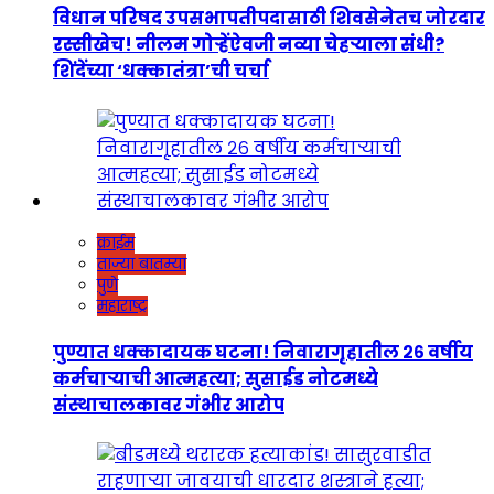
विधान परिषद उपसभापतीपदासाठी शिवसेनेतच जोरदार
रस्सीखेच! नीलम गोऱ्हेंऐवजी नव्या चेहऱ्याला संधी?
शिंदेंच्या ‘धक्कातंत्रा’ची चर्चा
क्राईम
ताज्या बातम्या
पुणे
महाराष्ट्र
पुण्यात धक्कादायक घटना! निवारागृहातील २६ वर्षीय
कर्मचाऱ्याची आत्महत्या; सुसाईड नोटमध्ये
संस्थाचालकावर गंभीर आरोप