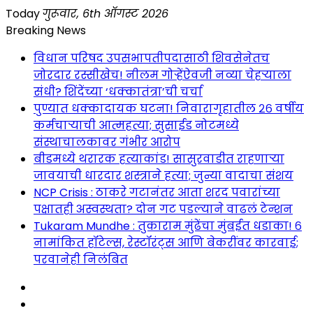
Skip
Today
गुरूवार, 6th ऑगस्ट 2026
to
Breaking News
content
विधान परिषद उपसभापतीपदासाठी शिवसेनेतच
जोरदार रस्सीखेच! नीलम गोऱ्हेंऐवजी नव्या चेहऱ्याला
संधी? शिंदेंच्या ‘धक्कातंत्रा’ची चर्चा
पुण्यात धक्कादायक घटना! निवारागृहातील २६ वर्षीय
कर्मचाऱ्याची आत्महत्या; सुसाईड नोटमध्ये
संस्थाचालकावर गंभीर आरोप
बीडमध्ये थरारक हत्याकांड! सासुरवाडीत राहणाऱ्या
जावयाची धारदार शस्त्राने हत्या; जुन्या वादाचा संशय
NCP Crisis : ठाकरे गटानंतर आता शरद पवारांच्या
पक्षातही अस्वस्थता? दोन गट पडल्याने वाढलं टेन्शन
Tukaram Mundhe : तुकाराम मुंढेंचा मुंबईत धडाका! ६
नामांकित हॉटेल्स, रेस्टॉरंट्स आणि बेकरींवर कारवाई;
परवानेही निलंबित