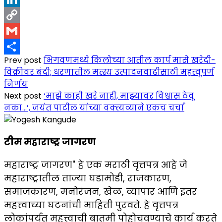
LinkedIn
Copy
Link
Gmail
Prev post
भिगवणमध्ये किलोच्या आतील कार्प मासे खरेदी-
Share
विक्रीवर बंदी; धरणातील मत्स्य उत्पादनवाढीसाठी महत्त्वूपर्ण
निर्णय
Next post
‘माझे काही खरे नाही, माझ्यावर विश्वास ठेवू
नका…’, जयंत पाटील यांच्या वक्त्यव्याने एकच चर्चा
टीम महाराष्ट्र जागरण
महाराष्ट्र जागरण" हे एक मराठी वृत्तपत्र आहे जे
महाराष्ट्रातील ताज्या घडामोडी, राजकारण,
समाजकारण, मनोरंजन, खेळ, व्यापार आणि इतर
महत्त्वाच्या घटनांची माहिती पुरवते. हे वृत्तपत्र
लोकांपर्यंत महत्त्वाची बातमी पोहोचवण्याचे कार्य करते