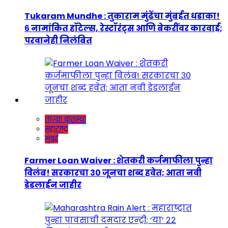
Tukaram Mundhe : तुकाराम मुंढेंचा मुंबईत धडाका!
६ नामांकित हॉटेल्स, रेस्टॉरंट्स आणि बेकरींवर कारवाई;
परवानेही निलंबित
ताज्या बातम्या
महाराष्ट्र
मुंबई
Farmer Loan Waiver : शेतकरी कर्जमाफीला पुन्हा
विलंब! सरकारचा ३० जूनचा शब्द हवेत; आता नवी
डेडलाईन जाहीर