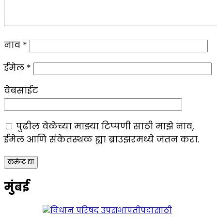
नाव
*
ईमेल
*
वेबसाईट
पुढील वेळेच्या माझ्या टिप्पणी साठी माझे नाव,
ईमेल आणि संकेतस्थळ ह्या ब्राउझरमध्ये जतन करा.
मुंबई