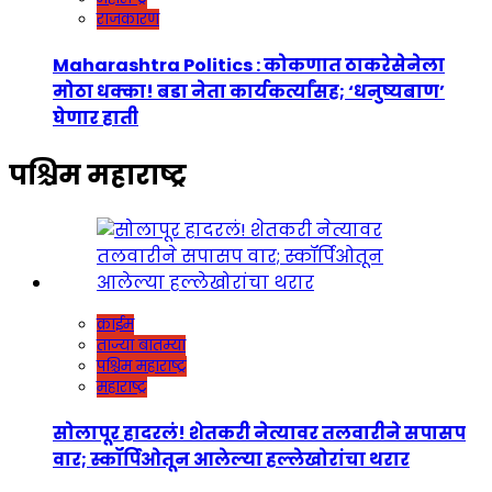
राजकारण
Maharashtra Politics : कोकणात ठाकरेसेनेला
मोठा धक्का! बडा नेता कार्यकर्त्यांसह; ‘धनुष्यबाण’
घेणार हाती
पश्चिम महाराष्ट्र
क्राईम
ताज्या बातम्या
पश्चिम महाराष्ट्र
महाराष्ट्र
सोलापूर हादरलं! शेतकरी नेत्यावर तलवारीने सपासप
वार; स्कॉर्पिओतून आलेल्या हल्लेखोरांचा थरार