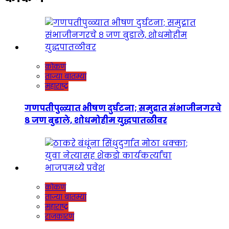
कोकण
ताज्या बातम्या
महाराष्ट्र
गणपतीपुळ्यात भीषण दुर्घटना; समुद्रात संभाजीनगरचे
८ जण बुडाले, शोधमोहीम युद्धपातळीवर
कोकण
ताज्या बातम्या
महाराष्ट्र
राजकारण