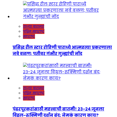
ताज्या बातम्या
पश्चिम महाराष्ट्र
महाराष्ट्र
प्रसिद्ध रील स्टार रोहिणी पाराध्ये आत्महत्या प्रकरणाला
नवे वळण; पतीवर गंभीर गुन्ह्यांची नोंद
ताज्या बातम्या
पश्चिम महाराष्ट्र
महाराष्ट्र
पंढरपूरकरांसाठी महत्त्वाची बातमी! २३-२४ जूनला
विठ्ठल-रुक्मिणी दर्शन बंद; नेमकं कारण काय?