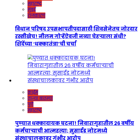
महाराष्ट्र
मुंबई
राजकारण
विधान परिषद उपसभापतीपदासाठी शिवसेनेतच जोरदार
रस्सीखेच! नीलम गोऱ्हेंऐवजी नव्या चेहऱ्याला संधी?
शिंदेंच्या ‘धक्कातंत्रा’ची चर्चा
क्राईम
ताज्या बातम्या
पुणे
महाराष्ट्र
पुण्यात धक्कादायक घटना! निवारागृहातील २६ वर्षीय
कर्मचाऱ्याची आत्महत्या; सुसाईड नोटमध्ये
संस्थाचालकावर गंभीर आरोप