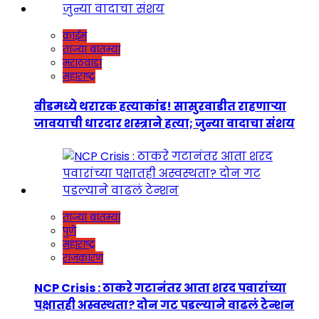
क्राईम
ताज्या बातम्या
मराठवाडा
महाराष्ट्र
बीडमध्ये थरारक हत्याकांड! सासुरवाडीत राहणाऱ्या
जावयाची धारदार शस्त्राने हत्या; जुन्या वादाचा संशय
ताज्या बातम्या
पुणे
महाराष्ट्र
राजकारण
NCP Crisis : ठाकरे गटानंतर आता शरद पवारांच्या
पक्षातही अस्वस्थता? दोन गट पडल्याने वाढलं टेन्शन