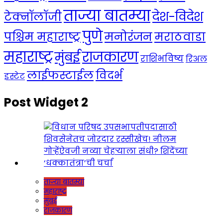
ताज्या बातम्या
देश-विदेश
टेक्नॉलॉजी
पुणे
मनोरंजन
पश्चिम महाराष्ट्र
मराठवाडा
महाराष्ट्र
राजकारण
मुंबई
राशिभविष्य
रिअल
लाईफस्टाईल
विदर्भ
इस्टेट
Post Widget 2
ताज्या बातम्या
महाराष्ट्र
मुंबई
राजकारण