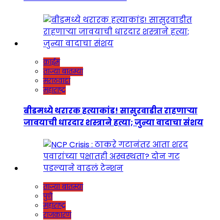
क्राईम
ताज्या बातम्या
मराठवाडा
महाराष्ट्र
बीडमध्ये थरारक हत्याकांड! सासुरवाडीत राहणाऱ्या
जावयाची धारदार शस्त्राने हत्या; जुन्या वादाचा संशय
ताज्या बातम्या
पुणे
महाराष्ट्र
राजकारण