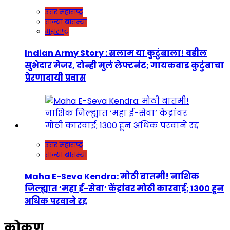
उत्तर महाराष्ट्र
ताज्या बातम्या
महाराष्ट्र
Indian Army Story : सलाम या कुटुंबाला! वडील
सुभेदार मेजर, दोन्ही मुलं लेफ्टनंट; गायकवाड कुटुंबाचा
प्रेरणादायी प्रवास
उत्तर महाराष्ट्र
ताज्या बातम्या
Maha E-Seva Kendra: मोठी बातमी! नाशिक
जिल्ह्यात ‘महा ई-सेवा’ केंद्रांवर मोठी कारवाई; 1300 हून
अधिक परवाने रद्द
कोकण