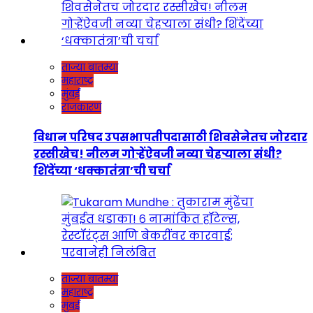
ताज्या बातम्या
महाराष्ट्र
मुंबई
राजकारण
विधान परिषद उपसभापतीपदासाठी शिवसेनेतच जोरदार
रस्सीखेच! नीलम गोऱ्हेंऐवजी नव्या चेहऱ्याला संधी?
शिंदेंच्या ‘धक्कातंत्रा’ची चर्चा
ताज्या बातम्या
महाराष्ट्र
मुंबई