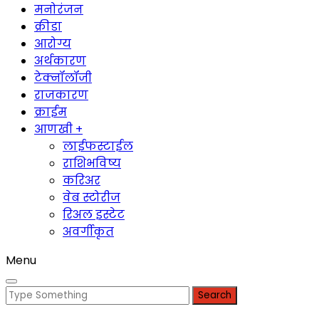
मनोरंजन
क्रीडा
आरोग्य
अर्थकारण
टेक्नॉलॉजी
राजकारण
क्राईम
आणखी +
लाईफस्टाईल
राशिभविष्य
करिअर
वेब स्टोरीज
रिअल इस्टेट
अवर्गीकृत
Menu
Search
for: