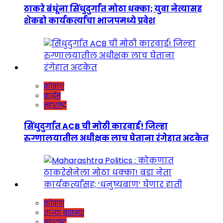
ठाकरे बंधूंना सिंधुदुर्गात मोठा धक्का; युवा नेत्यासह
शेकडो कार्यकर्त्यांचा भाजपमध्ये प्रवेश
कोकण
क्राईम
महाराष्ट्र
सिंधुदुर्गात ACB ची मोठी कारवाई! जिल्हा
रुग्णालयातील अधीक्षक लाच घेताना रंगेहात अटकेत
कोकण
ताज्या बातम्या
महाराष्ट्र