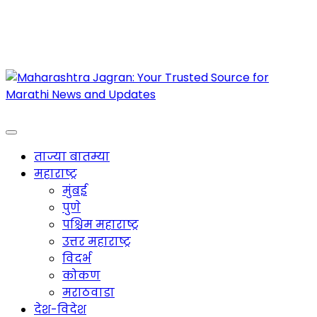
Maharashtra Jagran : Your Trusted Companion
for the Latest News
ताज्या बातम्या
महाराष्ट्र
मुंबई
पुणे
पश्चिम महाराष्ट्र
उत्तर महाराष्ट्र
विदर्भ
कोकण
मराठवाडा
देश-विदेश