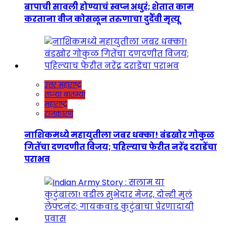
बापाची सावली होण्याचं स्वप्न अधुरं; शेतात काम
करताना वीज कोसळून तरुणाचा दुर्दैवी मृत्यू
उत्तर महाराष्ट्र
ताज्या बातम्या
महाराष्ट्र
राजकारण
नाशिकमध्ये महायुतीला जबर धक्का! बंडखोर गोकुळ
गितेंचा दणदणीत विजय; पहिल्याच फेरीत नरेंद्र दराडेंचा
पराभव