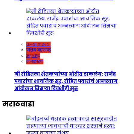
ताज्या बातम्या
पश्चिम महाराष्ट्र
महाराष्ट्र
राजकारण
मी रोहितला शेतकऱ्यांच्या ओटीत टाकलंय; राजेंद्र
पवारांचा भावनिक सूर, रोहित पवारांचं अन्नत्याग
आंदोलन तिसऱ्या दिवशीही सुरू
मराठवाडा