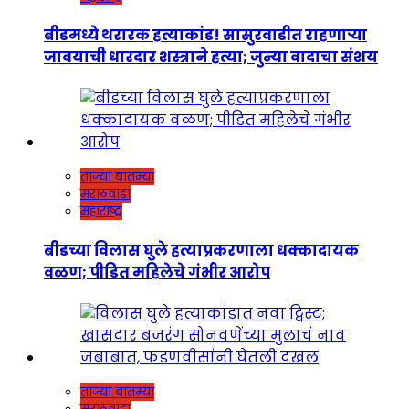
बीडमध्ये थरारक हत्याकांड! सासुरवाडीत राहणाऱ्या
जावयाची धारदार शस्त्राने हत्या; जुन्या वादाचा संशय
ताज्या बातम्या
मराठवाडा
महाराष्ट्र
बीडच्या विलास घुले हत्याप्रकरणाला धक्कादायक
वळण; पीडित महिलेचे गंभीर आरोप
ताज्या बातम्या