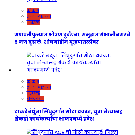
कोकण
ताज्या बातम्या
महाराष्ट्र
गणपतीपुळ्यात भीषण दुर्घटना; समुद्रात संभाजीनगरचे
८ जण बुडाले, शोधमोहीम युद्धपातळीवर
कोकण
ताज्या बातम्या
महाराष्ट्र
राजकारण
ठाकरे बंधूंना सिंधुदुर्गात मोठा धक्का; युवा नेत्यासह
शेकडो कार्यकर्त्यांचा भाजपमध्ये प्रवेश