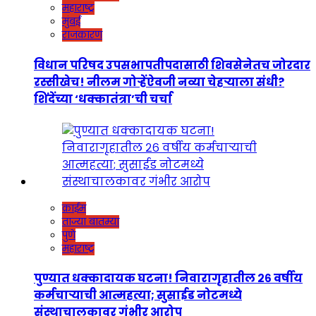
महाराष्ट्र
मुंबई
राजकारण
विधान परिषद उपसभापतीपदासाठी शिवसेनेतच जोरदार
रस्सीखेच! नीलम गोऱ्हेंऐवजी नव्या चेहऱ्याला संधी?
शिंदेंच्या ‘धक्कातंत्रा’ची चर्चा
क्राईम
ताज्या बातम्या
पुणे
महाराष्ट्र
पुण्यात धक्कादायक घटना! निवारागृहातील २६ वर्षीय
कर्मचाऱ्याची आत्महत्या; सुसाईड नोटमध्ये
संस्थाचालकावर गंभीर आरोप