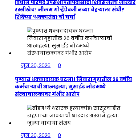
विधान परिषद उपसभापतीपदासाठी शिवसेनेतच जोरदार
रस्सीखेच! नीलम गोऱ्हेंऐवजी नव्या चेहऱ्याला संधी?
शिंदेंच्या ‘धक्कातंत्रा’ची चर्चा
जून 30, 2026
0
पुण्यात धक्कादायक घटना! निवारागृहातील २६ वर्षीय
कर्मचाऱ्याची आत्महत्या; सुसाईड नोटमध्ये
संस्थाचालकावर गंभीर आरोप
जून 30, 2026
0