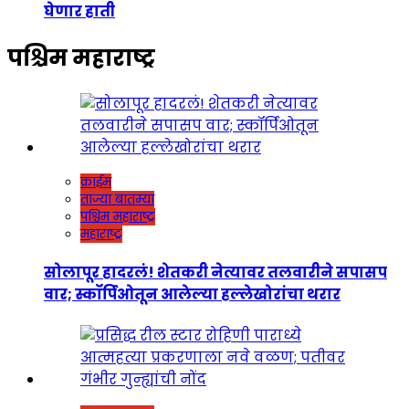
घेणार हाती
पश्चिम महाराष्ट्र
क्राईम
ताज्या बातम्या
पश्चिम महाराष्ट्र
महाराष्ट्र
सोलापूर हादरलं! शेतकरी नेत्यावर तलवारीने सपासप
वार; स्कॉर्पिओतून आलेल्या हल्लेखोरांचा थरार