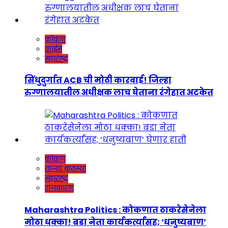
कोकण
क्राईम
महाराष्ट्र
सिंधुदुर्गात ACB ची मोठी कारवाई! जिल्हा
रुग्णालयातील अधीक्षक लाच घेताना रंगेहात अटकेत
कोकण
ताज्या बातम्या
महाराष्ट्र
राजकारण
Maharashtra Politics : कोकणात ठाकरेसेनेला
मोठा धक्का! बडा नेता कार्यकर्त्यांसह; ‘धनुष्यबाण’