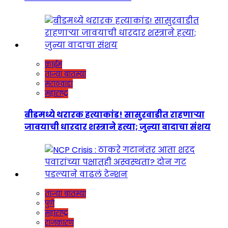
क्राईम
ताज्या बातम्या
मराठवाडा
महाराष्ट्र
बीडमध्ये थरारक हत्याकांड! सासुरवाडीत राहणाऱ्या
जावयाची धारदार शस्त्राने हत्या; जुन्या वादाचा संशय
ताज्या बातम्या
पुणे
महाराष्ट्र
राजकारण