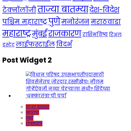
ताज्या बातम्या
देश-विदेश
टेक्नॉलॉजी
पुणे
मनोरंजन
पश्चिम महाराष्ट्र
मराठवाडा
महाराष्ट्र
राजकारण
मुंबई
राशिभविष्य
रिअल
लाईफस्टाईल
विदर्भ
इस्टेट
Post Widget 2
ताज्या बातम्या
महाराष्ट्र
मुंबई
राजकारण