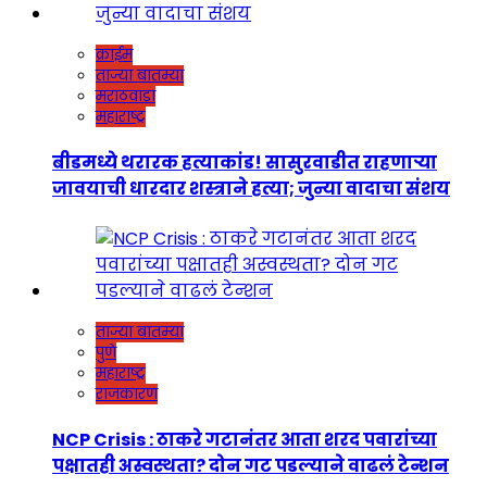
क्राईम
ताज्या बातम्या
मराठवाडा
महाराष्ट्र
बीडमध्ये थरारक हत्याकांड! सासुरवाडीत राहणाऱ्या
जावयाची धारदार शस्त्राने हत्या; जुन्या वादाचा संशय
ताज्या बातम्या
पुणे
महाराष्ट्र
राजकारण
NCP Crisis : ठाकरे गटानंतर आता शरद पवारांच्या
पक्षातही अस्वस्थता? दोन गट पडल्याने वाढलं टेन्शन