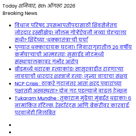
Skip
Today
शनिवार, 8th ऑगस्ट 2026
to
Breaking News
content
विधान परिषद उपसभापतीपदासाठी शिवसेनेतच
जोरदार रस्सीखेच! नीलम गोऱ्हेंऐवजी नव्या चेहऱ्याला
संधी? शिंदेंच्या ‘धक्कातंत्रा’ची चर्चा
पुण्यात धक्कादायक घटना! निवारागृहातील २६ वर्षीय
कर्मचाऱ्याची आत्महत्या; सुसाईड नोटमध्ये
संस्थाचालकावर गंभीर आरोप
बीडमध्ये थरारक हत्याकांड! सासुरवाडीत राहणाऱ्या
जावयाची धारदार शस्त्राने हत्या; जुन्या वादाचा संशय
NCP Crisis : ठाकरे गटानंतर आता शरद पवारांच्या
पक्षातही अस्वस्थता? दोन गट पडल्याने वाढलं टेन्शन
Tukaram Mundhe : तुकाराम मुंढेंचा मुंबईत धडाका! ६
नामांकित हॉटेल्स, रेस्टॉरंट्स आणि बेकरींवर कारवाई;
परवानेही निलंबित