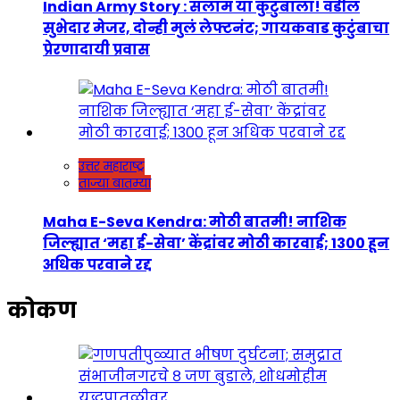
Indian Army Story : सलाम या कुटुंबाला! वडील
सुभेदार मेजर, दोन्ही मुलं लेफ्टनंट; गायकवाड कुटुंबाचा
प्रेरणादायी प्रवास
उत्तर महाराष्ट्र
ताज्या बातम्या
Maha E-Seva Kendra: मोठी बातमी! नाशिक
जिल्ह्यात ‘महा ई-सेवा’ केंद्रांवर मोठी कारवाई; 1300 हून
अधिक परवाने रद्द
कोकण