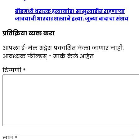
बीडमध्ये थरारक हत्याकांड! सासुरवाडीत राहणाऱ्या
जावयाची धारदार शस्त्राने हत्या; जुन्या वादाचा संशय
प्रतिक्रिया व्यक्त करा
आपला ई-मेल अड्रेस प्रकाशित केला जाणार नाही.
आवश्यक फील्डस्
*
मार्क केले आहेत
टिप्पणी
*
नाव
*