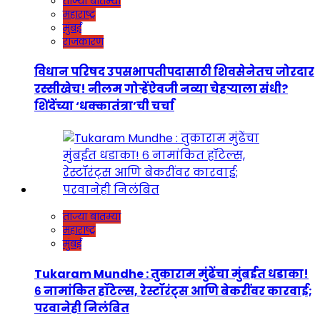
ताज्या बातम्या
महाराष्ट्र
मुंबई
राजकारण
विधान परिषद उपसभापतीपदासाठी शिवसेनेतच जोरदार
रस्सीखेच! नीलम गोऱ्हेंऐवजी नव्या चेहऱ्याला संधी?
शिंदेंच्या ‘धक्कातंत्रा’ची चर्चा
ताज्या बातम्या
महाराष्ट्र
मुंबई
Tukaram Mundhe : तुकाराम मुंढेंचा मुंबईत धडाका!
६ नामांकित हॉटेल्स, रेस्टॉरंट्स आणि बेकरींवर कारवाई;
परवानेही निलंबित