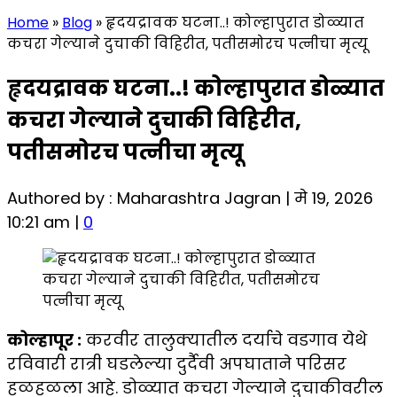
Home
»
Blog
»
हृदयद्रावक घटना..! कोल्हापुरात डोळ्यात
कचरा गेल्याने दुचाकी विहिरीत, पतीसमोरच पत्नीचा मृत्यू
हृदयद्रावक घटना..! कोल्हापुरात डोळ्यात
कचरा गेल्याने दुचाकी विहिरीत,
पतीसमोरच पत्नीचा मृत्यू
Authored by : Maharashtra Jagran | मे 19, 2026
10:21 am |
0
कोल्हापूर :
करवीर तालुक्यातील दर्याचे वडगाव येथे
रविवारी रात्री घडलेल्या दुर्दैवी अपघाताने परिसर
हळहळला आहे. डोळ्यात कचरा गेल्याने दुचाकीवरील