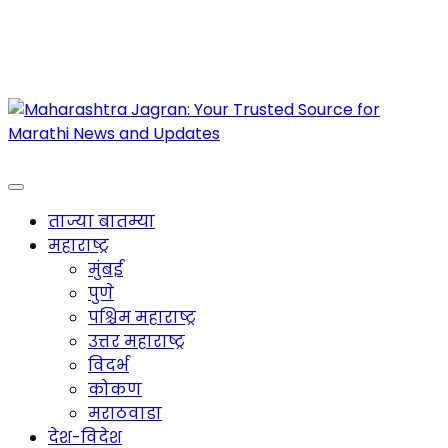
Maharashtra Jagran : Your Trusted Companion
for the Latest News
ताज्या बातम्या
महाराष्ट्र
मुंबई
पुणे
पश्चिम महाराष्ट्र
उत्तर महाराष्ट्र
विदर्भ
कोकण
मराठवाडा
देश-विदेश