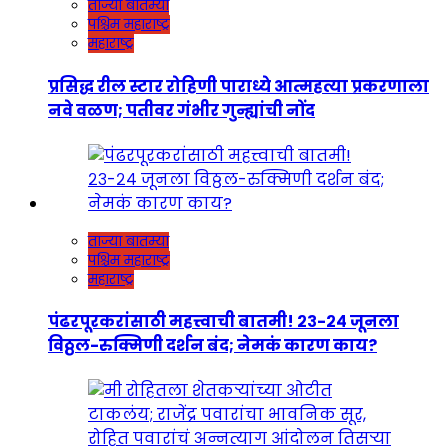
ताज्या बातम्या
पश्चिम महाराष्ट्र
महाराष्ट्र
प्रसिद्ध रील स्टार रोहिणी पाराध्ये आत्महत्या प्रकरणाला
नवे वळण; पतीवर गंभीर गुन्ह्यांची नोंद
ताज्या बातम्या
पश्चिम महाराष्ट्र
महाराष्ट्र
पंढरपूरकरांसाठी महत्त्वाची बातमी! २३-२४ जूनला
विठ्ठल-रुक्मिणी दर्शन बंद; नेमकं कारण काय?