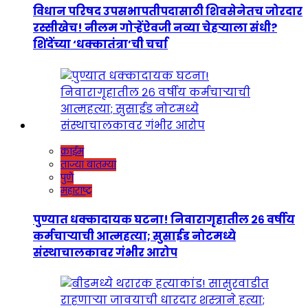
विधान परिषद उपसभापतीपदासाठी शिवसेनेतच जोरदार
रस्सीखेच! नीलम गोऱ्हेंऐवजी नव्या चेहऱ्याला संधी?
शिंदेंच्या ‘धक्कातंत्रा’ची चर्चा
क्राईम
ताज्या बातम्या
पुणे
महाराष्ट्र
पुण्यात धक्कादायक घटना! निवारागृहातील २६ वर्षीय
कर्मचाऱ्याची आत्महत्या; सुसाईड नोटमध्ये
संस्थाचालकावर गंभीर आरोप