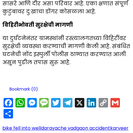
सासरे आणि दीर असा परिवार आहे. एका क्षणात संपूर्ण
कुटुंबावर दु:खाचा डोंगर कोसळला आहे.
विहिरीभोवती सुरक्षेची मागणी
या दुर्घटनेनंतर ग्रामस्थांनी रस्त्यालगतच्या विहिरींवर
सुरक्षेची व्यवस्था करण्याची मागणी केली आहे. संबंधित
घटनेची नोंद इस्पुर्ली पोलीस ठाण्यात करण्यात आली
असून पुढील तपास सुरू आहे.
Bookmark (
0
)
Facebook
WhatsApp
Messenger
Message
Twitter
Telegram
X
LinkedIn
Copy
Gm
Link
Share
bike fell into well
darayache vadgaon accident
karveer