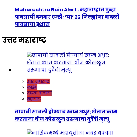
Maharashtra Rain Alert : महाराष्ट्रात पुन्हा
पावसाची दमदार एन्ट्री; ‘या’ २२ जिल्ह्यांना वादळी
पावसाचा इशारा
उत्तर महाराष्ट्र
उत्तर महाराष्ट्र
क्राईम
ताज्या बातम्या
महाराष्ट्र
बापाची सावली होण्याचं स्वप्न अधुरं; शेतात काम
करताना वीज कोसळून तरुणाचा दुर्दैवी मृत्यू