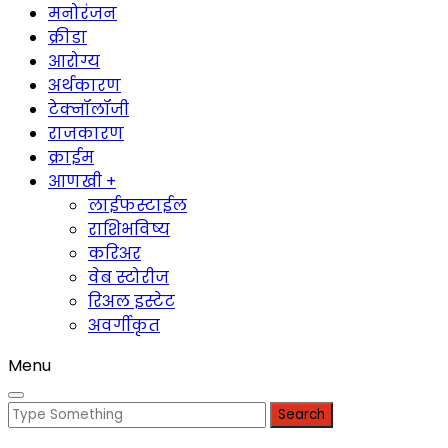
मनोरंजन
क्रीडा
आरोग्य
अर्थकारण
टेक्नॉलॉजी
राजकारण
क्राईम
आणखी +
लाईफस्टाईल
राशिभविष्य
करिअर
वेब स्टोरीज
रिअल इस्टेट
अवर्गीकृत
Menu
Search
for: