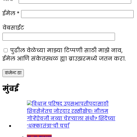
ईमेल
*
वेबसाईट
पुढील वेळेच्या माझ्या टिप्पणी साठी माझे नाव,
ईमेल आणि संकेतस्थळ ह्या ब्राउझरमध्ये जतन करा.
मुंबई