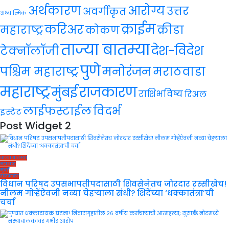
अर्थकारण
आरोग्य
उत्तर
अवर्गीकृत
अध्यात्मिक
क्राईम
करिअर
महाराष्ट्र
क्रीडा
कोकण
ताज्या बातम्या
देश-विदेश
टेक्नॉलॉजी
पुणे
मनोरंजन
पश्चिम महाराष्ट्र
मराठवाडा
महाराष्ट्र
राजकारण
मुंबई
राशिभविष्य
रिअल
लाईफस्टाईल
विदर्भ
इस्टेट
Post Widget 2
ताज्या बातम्या
महाराष्ट्र
मुंबई
राजकारण
विधान परिषद उपसभापतीपदासाठी शिवसेनेतच जोरदार रस्सीखेच!
नीलम गोऱ्हेंऐवजी नव्या चेहऱ्याला संधी? शिंदेंच्या ‘धक्कातंत्रा’ची
चर्चा