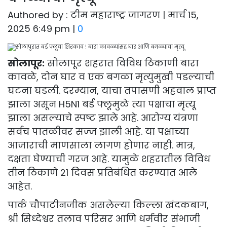
Authored by : टीम महाराष्ट्र जागरण | मार्च 15,
2025 6:49 pm |
0
सोलापूर:
सोलापूर शहरात विविध ठिकाणी बारा
कावळे, दोन घार व एक बगळा मृत्युमुखी पडल्याची
घटना घडली. दरम्यान, याचा तपासणी अहवाल प्राप्त
झाला असून H5N1 बर्ड फ्लूमुळे त्या पक्षाचा मृत्यू
झाला असल्याचे स्पष्ट झाले आहे. आरोग्य यंत्रणा
सर्वच पातळीवर सज्ज झाली आहे. या पक्षाच्या
आजाराची माणसाला लागण होणार नाही. मात्र,
दक्षता घेण्याची गरज आहे. यामुळे शहरातील विविध
तीन ठिकाणे 21 दिवस प्रतिबंधित करण्यात आले
आहेत.
पार्क चौपाटीनजीक असलेल्या किल्ला खंदकबाग,
श्री सिध्देश्वर तलाव परिसर आणि धर्मवीर संभाजी