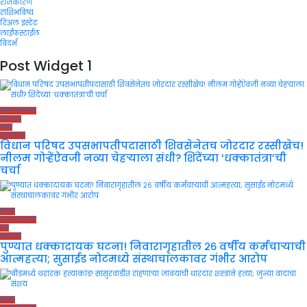
राजकारण
राशिभविष्य
रिअल इस्टेट
लाईफस्टाईल
विदर्भ
Post Widget 1
ताज्या बातम्या
महाराष्ट्र
मुंबई
राजकारण
विधान परिषद उपसभापतीपदासाठी शिवसेनेतच जोरदार रस्सीखेच!
नीलम गोऱ्हेंऐवजी नव्या चेहऱ्याला संधी? शिंदेंच्या ‘धक्कातंत्रा’ची
चर्चा
क्राईम
ताज्या बातम्या
पुणे
महाराष्ट्र
पुण्यात धक्कादायक घटना! निवारागृहातील २६ वर्षीय कर्मचाऱ्याची
आत्महत्या; सुसाईड नोटमध्ये संस्थाचालकावर गंभीर आरोप
क्राईम