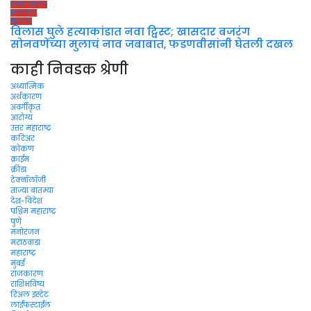
ताज्या बातम्या
मराठवाडा
महाराष्ट्र
विलास घुले हत्याकांडात नवा ट्विस्ट; खासदार बजरंग
सोनवणेंच्या मुलाचं नाव जबाबात, फडणवीसांनी घेतली दखल
काही निवडक श्रेणी
अध्यात्मिक
अर्थकारण
अवर्गीकृत
आरोग्य
उत्तर महाराष्ट्र
करिअर
कोकण
क्राईम
क्रीडा
टेक्नॉलॉजी
ताज्या बातम्या
देश-विदेश
पश्चिम महाराष्ट्र
पुणे
मनोरंजन
मराठवाडा
महाराष्ट्र
मुंबई
राजकारण
राशिभविष्य
रिअल इस्टेट
लाईफस्टाईल