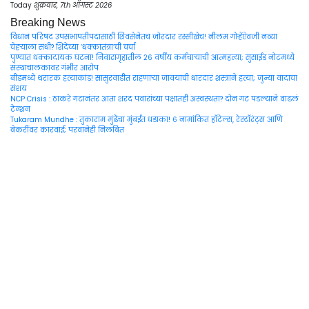
Skip
Today
शुक्रवार, 7th ऑगस्ट 2026
to
Breaking News
content
विधान परिषद उपसभापतीपदासाठी शिवसेनेतच जोरदार रस्सीखेच! नीलम गोऱ्हेंऐवजी नव्या
चेहऱ्याला संधी? शिंदेंच्या ‘धक्कातंत्रा’ची चर्चा
पुण्यात धक्कादायक घटना! निवारागृहातील २६ वर्षीय कर्मचाऱ्याची आत्महत्या; सुसाईड नोटमध्ये
संस्थाचालकावर गंभीर आरोप
बीडमध्ये थरारक हत्याकांड! सासुरवाडीत राहणाऱ्या जावयाची धारदार शस्त्राने हत्या; जुन्या वादाचा
संशय
NCP Crisis : ठाकरे गटानंतर आता शरद पवारांच्या पक्षातही अस्वस्थता? दोन गट पडल्याने वाढलं
टेन्शन
Tukaram Mundhe : तुकाराम मुंढेंचा मुंबईत धडाका! ६ नामांकित हॉटेल्स, रेस्टॉरंट्स आणि
बेकरींवर कारवाई; परवानेही निलंबित