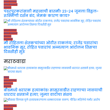
ताज्या बातम्या
पश्चिम महाराष्ट्र
महाराष्ट्र
पंढरपूरकरांसाठी महत्त्वाची बातमी! २३-२४ जूनला विठ्ठल-
रुक्मिणी दर्शन बंद; नेमकं कारण काय?
ताज्या बातम्या
पश्चिम महाराष्ट्र
महाराष्ट्र
राजकारण
मी रोहितला शेतकऱ्यांच्या ओटीत टाकलंय; राजेंद्र पवारांचा
भावनिक सूर, रोहित पवारांचं अन्नत्याग आंदोलन तिसऱ्या
दिवशीही सुरू
मराठवाडा
क्राईम
ताज्या बातम्या
मराठवाडा
महाराष्ट्र
बीडमध्ये थरारक हत्याकांड! सासुरवाडीत राहणाऱ्या जावयाची
धारदार शस्त्राने हत्या; जुन्या वादाचा संशय
ताज्या बातम्या
मराठवाडा