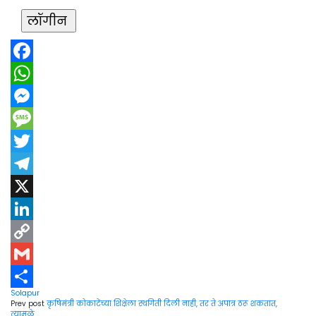
Facebook
WhatsApp
Messenger
Message
Twitter
Telegram
X
LinkedIn
Copy
Link
Gmail
Solapur
Share
Prev post
कृषिमंत्री कोकाटेंच्या शिक्षेला स्थगिती दिली नाही, तर ते अपात्र ठरू शकतात,
त्यामुळे....