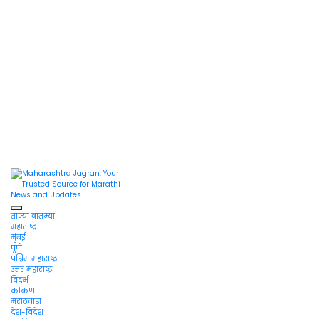
Maharashtra
Jagran: Your
Trusted
Source for
Maharashtra
ताज्या बातम्या
Marathi
Jagran : Your
महाराष्ट्र
News and
मुंबई
Updates
Trusted
पुणे
पश्चिम महाराष्ट्र
Companion for the
उत्तर महाराष्ट्र
विदर्भ
Latest News
कोकण
मराठवाडा
देश-विदेश