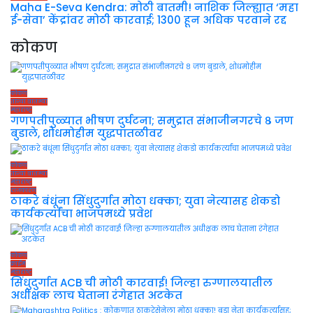
Maha E-Seva Kendra: मोठी बातमी! नाशिक जिल्ह्यात ‘महा
ई-सेवा’ केंद्रांवर मोठी कारवाई; 1300 हून अधिक परवाने रद्द
कोकण
कोकण
ताज्या बातम्या
महाराष्ट्र
गणपतीपुळ्यात भीषण दुर्घटना; समुद्रात संभाजीनगरचे ८ जण
बुडाले, शोधमोहीम युद्धपातळीवर
कोकण
ताज्या बातम्या
महाराष्ट्र
राजकारण
ठाकरे बंधूंना सिंधुदुर्गात मोठा धक्का; युवा नेत्यासह शेकडो
कार्यकर्त्यांचा भाजपमध्ये प्रवेश
कोकण
क्राईम
महाराष्ट्र
सिंधुदुर्गात ACB ची मोठी कारवाई! जिल्हा रुग्णालयातील
अधीक्षक लाच घेताना रंगेहात अटकेत