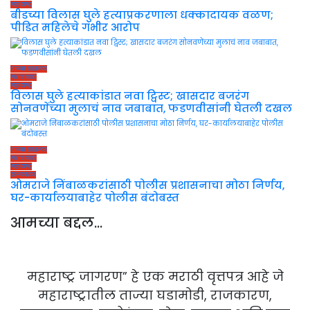
महाराष्ट्र
बीडच्या विलास घुले हत्याप्रकरणाला धक्कादायक वळण;
पीडित महिलेचे गंभीर आरोप
ताज्या बातम्या
मराठवाडा
महाराष्ट्र
विलास घुले हत्याकांडात नवा ट्विस्ट; खासदार बजरंग
सोनवणेंच्या मुलाचं नाव जबाबात, फडणवीसांनी घेतली दखल
ताज्या बातम्या
मराठवाडा
महाराष्ट्र
राजकारण
ओमराजे निंबाळकरांसाठी पोलीस प्रशासनाचा मोठा निर्णय,
घर-कार्यालयाबाहेर पोलीस बंदोबस्त
आमच्या बद्दल…
महाराष्ट्र जागरण” हे एक मराठी वृत्तपत्र आहे जे
महाराष्ट्रातील ताज्या घडामोडी, राजकारण,