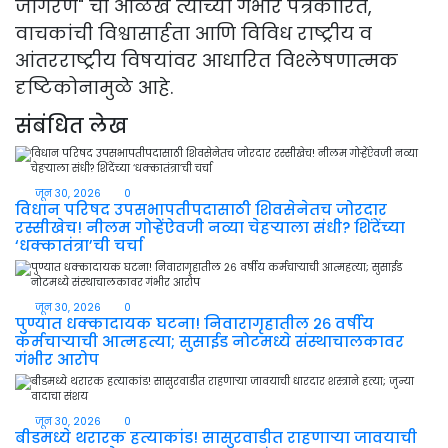
जागरण" ची ओळख त्यांच्या गंभीर पत्रकारिते,
वाचकांची विश्वासार्हता आणि विविध राष्ट्रीय व
आंतरराष्ट्रीय विषयांवर आधारित विश्लेषणात्मक
दृष्टिकोनामुळे आहे.
संबंधित लेख
जून 30, 2026
0
विधान परिषद उपसभापतीपदासाठी शिवसेनेतच जोरदार
रस्सीखेच! नीलम गोऱ्हेंऐवजी नव्या चेहऱ्याला संधी? शिंदेंच्या
‘धक्कातंत्रा’ची चर्चा
जून 30, 2026
0
पुण्यात धक्कादायक घटना! निवारागृहातील २६ वर्षीय
कर्मचाऱ्याची आत्महत्या; सुसाईड नोटमध्ये संस्थाचालकावर
गंभीर आरोप
जून 30, 2026
0
बीडमध्ये थरारक हत्याकांड! सासुरवाडीत राहणाऱ्या जावयाची