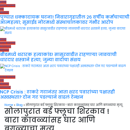
क्राईम
ताज्या बातम्या
पुणे
महाराष्ट्र
पुण्यात धक्कादायक घटना! निवारागृहातील २६ वर्षीय कर्मचाऱ्याची
आत्महत्या; सुसाईड नोटमध्ये संस्थाचालकावर गंभीर आरोप
क्राईम
ताज्या बातम्या
मराठवाडा
महाराष्ट्र
बीडमध्ये थरारक हत्याकांड! सासुरवाडीत राहणाऱ्या जावयाची
धारदार शस्त्राने हत्या; जुन्या वादाचा संशय
ताज्या बातम्या
पुणे
महाराष्ट्र
राजकारण
NCP Crisis : ठाकरे गटानंतर आता शरद पवारांच्या पक्षातही
अस्वस्थता? दोन गट पडल्याने वाढलं टेन्शन
Home
»
Blog
»
सोलापुरात बर्ड फ्लूचा शिरकाव ! बारा कावळ्यांसह घार आणि बगळ्याचा मृत्यू
सोलापुरात बर्ड फ्लूचा शिरकाव !
बारा कावळ्यांसह घार आणि
बगळ्याचा मृत्यू