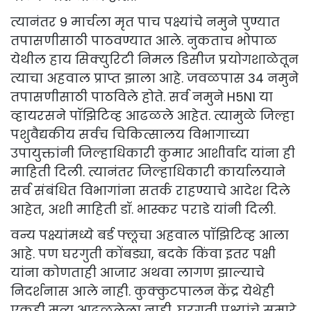
त्यानंतर 9 मार्चला मृत पाच पक्ष्यांचे नमुने पुण्यात
तपासणीसाठी पाठवण्यात आले. नुकताच भोपाळ
येथील हाय सिक्युरिटी निमल डिसीज प्रयोगशाळेतून
त्याचा अहवाल प्राप्त झाला आहे. जवळपास 34 नमुने
तपासणीसाठी पाठविले होते. सर्व नमुने H5N1 या
व्हायरसने पॉझिटिव्ह आढळले आहेत. त्यामुळे जिल्हा
पशुवैद्यकीय सर्वच चिकित्सालय विभागाच्या
उपायुक्तांनी जिल्हाधिकारी कुमार आशीर्वाद यांना ही
माहिती दिली. त्यानंतर जिल्हाधिकारी कार्यालयाने
सर्व संबंधित विभागांना सतर्क राहण्याचे आदेश दिले
आहेत, अशी माहिती डॉ. भास्कर पराडे यांनी दिली.
वन्य पक्ष्यांमध्ये बर्ड फ्लूचा अहवाल पॉझिटिव्ह आला
आहे. पण घरगुती कोंबड्या, बदके किंवा इतर पक्षी
यांना कोणताही आजार अथवा लागण झाल्याचे
निदर्शनास आले नाही. कुक्कुटपालन केंद्र येथेही
एकही मृत्यू आढळलेला नाही. घरगुती पक्ष्यांचे सुमारे