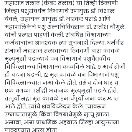
महाराज तलाव (कंबर तलाव) या तिन्ही ठिकाणी
जिल्हा पशुसंवर्धन विभागाचे उपायुक्त डॉ. विशाल
येवले, सहायक आयुक्त डॉ. भास्कर पराडे आणि
महापालिकेचे पशु शल्यचिकित्सक डॉ. सतोश चौगुले
यांनी प्रत्यक्ष पाहणी केली. संबंधित विभागाच्या
कर्मचाऱ्यांना आवश्यक त्या सूचनाही दिल्या. धर्मवीर
संभाजी महाराज तलावाच्या ठिकाणी बारा कावळे
मृत्युमुखी पडल्याचे वन विभागाने पशुवैद्यकीय
चिकित्सालय विभागाला कळविले आहे. 9 मार्च रोजी
ही घटना घडली. 12 मृत कावळे वन विभागाने पशु
चिकित्सालयात जमा केले होते. तसेच दोन घार व
एक बगळा पक्षीही अचानक मृत्युमुखी पडले होते.
तत्पूर्वी सहा मृत कावळे 9मार्चपूर्वी जमा करण्यात
आले होते. त्यांचे शवविच्छेदन केले. त्यावरून
उष्माघातामुळे किंवा विषबाधेमुळे मृत्यू झाला
असावा, असा प्राथमिक अहवाल जिल्हा आयुक्तांना
पाठवण्यात आला होता.