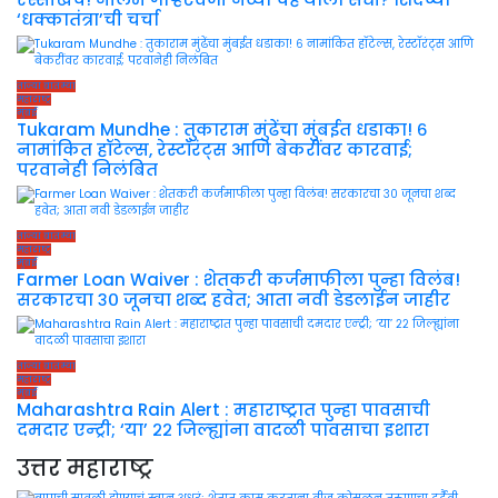
‘धक्कातंत्रा’ची चर्चा
ताज्या बातम्या
महाराष्ट्र
मुंबई
Tukaram Mundhe : तुकाराम मुंढेंचा मुंबईत धडाका! ६
नामांकित हॉटेल्स, रेस्टॉरंट्स आणि बेकरींवर कारवाई;
परवानेही निलंबित
ताज्या बातम्या
महाराष्ट्र
मुंबई
Farmer Loan Waiver : शेतकरी कर्जमाफीला पुन्हा विलंब!
सरकारचा ३० जूनचा शब्द हवेत; आता नवी डेडलाईन जाहीर
ताज्या बातम्या
महाराष्ट्र
मुंबई
Maharashtra Rain Alert : महाराष्ट्रात पुन्हा पावसाची
दमदार एन्ट्री; ‘या’ २२ जिल्ह्यांना वादळी पावसाचा इशारा
उत्तर महाराष्ट्र