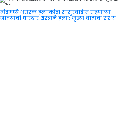
बीडमध्ये थरारक हत्याकांड! सासुरवाडीत राहणाऱ्या
जावयाची धारदार शस्त्राने हत्या; जुन्या वादाचा संशय