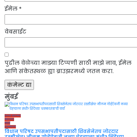
ईमेल
*
वेबसाईट
पुढील वेळेच्या माझ्या टिप्पणी साठी माझे नाव, ईमेल
आणि संकेतस्थळ ह्या ब्राउझरमध्ये जतन करा.
मुंबई
ताज्या बातम्या
महाराष्ट्र
मुंबई
राजकारण
विधान परिषद उपसभापतीपदासाठी शिवसेनेतच जोरदार
रस्सीखेच! नीलम गोऱ्हेंऐवजी नव्या चेहऱ्याला संधी? शिंदेंच्या