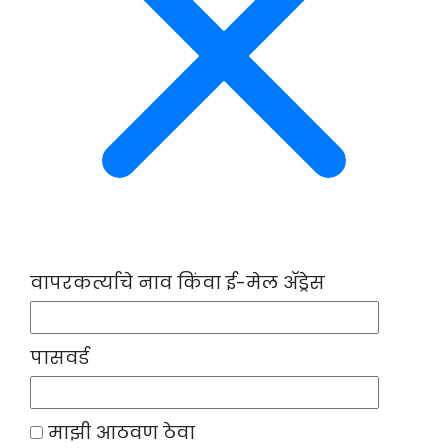
वापरकर्त्याचे नाव किंवा ई-मेल ॲड्रेस
पासवर्ड
माझी आठवण ठेवा