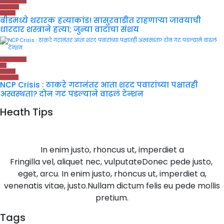
ताज्या बातम्या
मराठवाडा
महाराष्ट्र
बीडमध्ये थरारक हत्याकांड! सासुरवाडीत राहणाऱ्या जावयाची
धारदार शस्त्राने हत्या; जुन्या वादाचा संशय
ताज्या बातम्या
पुणे
महाराष्ट्र
राजकारण
NCP Crisis : ठाकरे गटानंतर आता शरद पवारांच्या पक्षातही
अस्वस्थता? दोन गट पडल्याने वाढलं टेन्शन
Heath Tips
In enim justo, rhoncus ut, imperdiet a
Fringilla vel, aliquet nec, vulputateDonec pede justo,
eget, arcu. In enim justo, rhoncus ut, imperdiet a,
venenatis vitae, justo.Nullam dictum felis eu pede mollis
pretium.
Tags