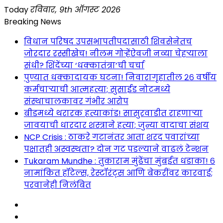
Skip
Today
रविवार, 9th ऑगस्ट 2026
to
Breaking News
content
विधान परिषद उपसभापतीपदासाठी शिवसेनेतच
जोरदार रस्सीखेच! नीलम गोऱ्हेंऐवजी नव्या चेहऱ्याला
संधी? शिंदेंच्या ‘धक्कातंत्रा’ची चर्चा
पुण्यात धक्कादायक घटना! निवारागृहातील २६ वर्षीय
कर्मचाऱ्याची आत्महत्या; सुसाईड नोटमध्ये
संस्थाचालकावर गंभीर आरोप
बीडमध्ये थरारक हत्याकांड! सासुरवाडीत राहणाऱ्या
जावयाची धारदार शस्त्राने हत्या; जुन्या वादाचा संशय
NCP Crisis : ठाकरे गटानंतर आता शरद पवारांच्या
पक्षातही अस्वस्थता? दोन गट पडल्याने वाढलं टेन्शन
Tukaram Mundhe : तुकाराम मुंढेंचा मुंबईत धडाका! ६
नामांकित हॉटेल्स, रेस्टॉरंट्स आणि बेकरींवर कारवाई;
परवानेही निलंबित