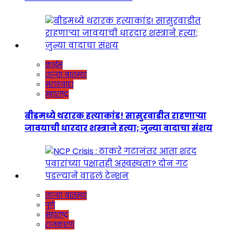
क्राईम
ताज्या बातम्या
मराठवाडा
महाराष्ट्र
बीडमध्ये थरारक हत्याकांड! सासुरवाडीत राहणाऱ्या
जावयाची धारदार शस्त्राने हत्या; जुन्या वादाचा संशय
ताज्या बातम्या
पुणे
महाराष्ट्र
राजकारण