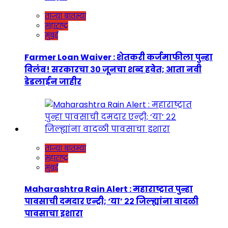
ताज्या बातम्या
महाराष्ट्र
मुंबई
Farmer Loan Waiver : शेतकरी कर्जमाफीला पुन्हा
विलंब! सरकारचा ३० जूनचा शब्द हवेत; आता नवी
डेडलाईन जाहीर
ताज्या बातम्या
महाराष्ट्र
मुंबई
Maharashtra Rain Alert : महाराष्ट्रात पुन्हा
पावसाची दमदार एन्ट्री; ‘या’ २२ जिल्ह्यांना वादळी
पावसाचा इशारा