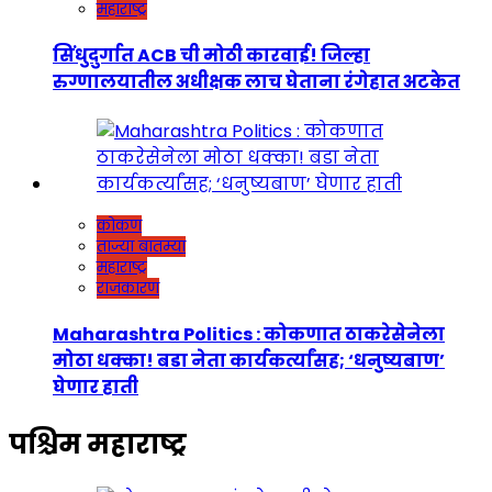
महाराष्ट्र
सिंधुदुर्गात ACB ची मोठी कारवाई! जिल्हा
रुग्णालयातील अधीक्षक लाच घेताना रंगेहात अटकेत
कोकण
ताज्या बातम्या
महाराष्ट्र
राजकारण
Maharashtra Politics : कोकणात ठाकरेसेनेला
मोठा धक्का! बडा नेता कार्यकर्त्यांसह; ‘धनुष्यबाण’
घेणार हाती
पश्चिम महाराष्ट्र