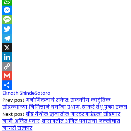
Facebook
WhatsApp
Messenger
Message
Twitter
Telegram
X
LinkedIn
Copy
Link
Gmail
Eknath Shinde
Satara
Share
Prev post
मनोमिलनाचे संकेत; राजकीय कौटुंबिक
सोहळ्याच्या निमित्ताने चर्चाना उधाण, ठाकरे बंधू पुन्हा एकत्र
Next post
बीड येथील खुनातील मास्टरमाइंडला सोडणार
नाही: अजित पवार; बारामतीत अजित पवारांचा जल्लोषात
नागरी सत्कार