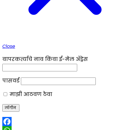
Close
वापरकर्त्याचे नाव किंवा ई-मेल ॲड्रेस
पासवर्ड
माझी आठवण ठेवा