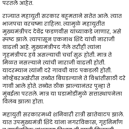
परतले आहेत.
राज्यात महायुती सरकार बहुमताने सतेत आले. त्यात
भाजपचा वरचष्मा राहिला. त्यामुळे महायुतीत
मुख्यमंत्रीपद देवेंद्र फडणवीस यांच्याकडे जाणार, असे
स्पष्ट झाले. त्यापासून एकनाथ शिंदे यांची नाराजी
वाढली आहे. मुख्यमंत्रीपद गेले तरीही त्यांना
गृहमंत्रीपद हवे असल्याची चर्चा सुरू होती. मात्र ते
मिळत नसल्याने त्यांची नाराजी वाढली होती.
यादरम्यान त्यांनी दरे गावची वाट पकडली होती.
नोव्हेंबरअखेरीस तब्येत बिघडल्याने ते विश्रांतीसाठी दरे
गावी आले होते. तब्येत ठीक झाल्यानंतर पुन्हा ते
मुंबईला परतले. मात्र या घडामोडींमुळे सत्तास्थापनेला
विलंब झाला होता.
महायुती सरकारमध्ये शनिवारी रात्री खातेवाटप झाले.
यात उपमुख्यमंत्री शिंदे यांना नगरविकास, गृहनिर्माण