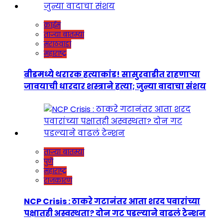
क्राईम
ताज्या बातम्या
मराठवाडा
महाराष्ट्र
बीडमध्ये थरारक हत्याकांड! सासुरवाडीत राहणाऱ्या
जावयाची धारदार शस्त्राने हत्या; जुन्या वादाचा संशय
ताज्या बातम्या
पुणे
महाराष्ट्र
राजकारण
NCP Crisis : ठाकरे गटानंतर आता शरद पवारांच्या
पक्षातही अस्वस्थता? दोन गट पडल्याने वाढलं टेन्शन