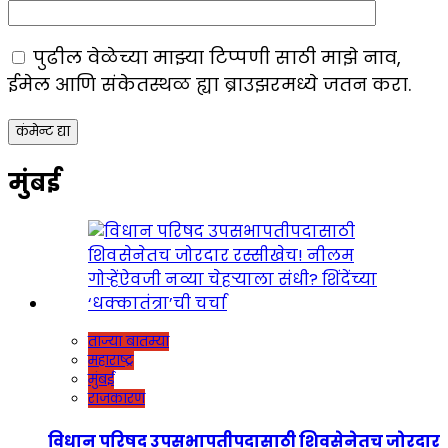
पुढील वेळेच्या माझ्या टिप्पणी साठी माझे नाव,
ईमेल आणि संकेतस्थळ ह्या ब्राउझरमध्ये जतन करा.
मुंबई
ताज्या बातम्या
महाराष्ट्र
मुंबई
राजकारण
विधान परिषद उपसभापतीपदासाठी शिवसेनेतच जोरदार