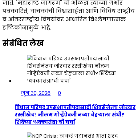
जाते. "महाराष्ट्र जागरण" ची ओळख त्यांच्या गंभीर
पत्रकारिते, वाचकांची विश्वासार्हता आणि विविध राष्ट्रीय
व आंतरराष्ट्रीय विषयांवर आधारित विश्लेषणात्मक
दृष्टिकोनामुळे आहे.
संबंधित लेख
जून 30, 2026
0
विधान परिषद उपसभापतीपदासाठी शिवसेनेतच जोरदार
रस्सीखेच! नीलम गोऱ्हेंऐवजी नव्या चेहऱ्याला संधी?
शिंदेंच्या ‘धक्कातंत्रा’ची चर्चा