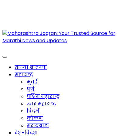
Maharashtra Jagran : Your Trusted Companion
for the Latest News
ताज्या बातम्या
महाराष्ट्र
मुंबई
पुणे
पश्चिम महाराष्ट्र
उत्तर महाराष्ट्र
विदर्भ
कोकण
मराठवाडा
देश-विदेश