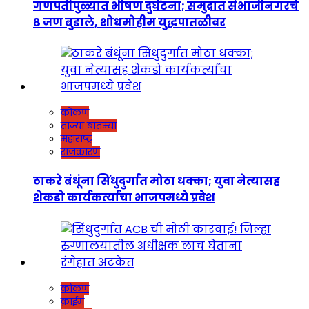
गणपतीपुळ्यात भीषण दुर्घटना; समुद्रात संभाजीनगरचे
८ जण बुडाले, शोधमोहीम युद्धपातळीवर
कोकण
ताज्या बातम्या
महाराष्ट्र
राजकारण
ठाकरे बंधूंना सिंधुदुर्गात मोठा धक्का; युवा नेत्यासह
शेकडो कार्यकर्त्यांचा भाजपमध्ये प्रवेश
कोकण
क्राईम