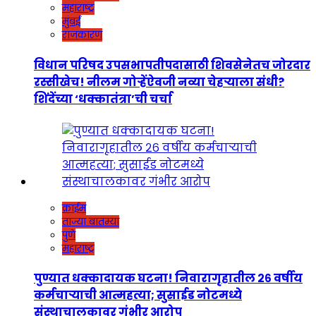
महाराष्ट्र
मुंबई
राजकारण
विधान परिषद उपसभापतीपदासाठी शिवसेनेतच जोरदार
रस्सीखेच! नीलम गोऱ्हेंऐवजी नव्या चेहऱ्याला संधी?
शिंदेंच्या ‘धक्कातंत्रा’ची चर्चा
क्राईम
ताज्या बातम्या
पुणे
महाराष्ट्र
पुण्यात धक्कादायक घटना! निवारागृहातील २६ वर्षीय
कर्मचाऱ्याची आत्महत्या; सुसाईड नोटमध्ये
संस्थाचालकावर गंभीर आरोप