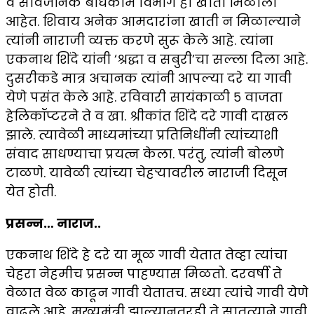
व सार्वजनिक बांधकाम विभाग ही खाती मिळाली
आहेत. शिवाय अनेक आमदारांना खाती न मिळाल्याने
त्यांनी नाराजी व्यक्त करणे सुरू केले आहे. त्यांना
एकनाथ शिंदे यांनी ‘श्रद्धा व सबुरी’चा सल्ला दिला आहे.
दुसरीकडे मात्र अचानक त्यांनी आपल्या दरे या गावी
येणे पसंत केले आहे. रविवारी सायंकाळी ५ वाजता
हेलिकॉप्टरने ते व खा. श्रीकांत शिंदे दरे गावी दाखल
झाले. त्यावेळी माध्यमांच्या प्रतिनिधींनी त्यांच्याशी
संवाद साधण्याचा प्रयत्न केला. परंतु, त्यांनी बोलणे
टाळणे. यावेळी त्यांच्या चेहऱ्यावरील नाराजी दिसून
येत होती.
प्रसन्न… नाराज..
एकनाथ शिंदे हे दरे या मूळ गावी येतात तेव्हा त्यांचा
चेहरा नेहमीच प्रसन्न पाहण्यास मिळतो. दरवर्षी ते
वेळात वेळ काढून गावी येतातच. सध्या त्यांचे गावी येणे
वाढले आहे. मुख्यमंत्री झाल्यानतरही ते सातत्याने गावी