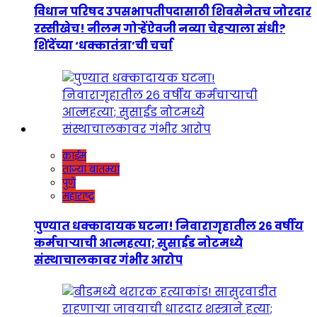
विधान परिषद उपसभापतीपदासाठी शिवसेनेतच जोरदार
रस्सीखेच! नीलम गोऱ्हेंऐवजी नव्या चेहऱ्याला संधी?
शिंदेंच्या ‘धक्कातंत्रा’ची चर्चा
क्राईम
ताज्या बातम्या
पुणे
महाराष्ट्र
पुण्यात धक्कादायक घटना! निवारागृहातील २६ वर्षीय
कर्मचाऱ्याची आत्महत्या; सुसाईड नोटमध्ये
संस्थाचालकावर गंभीर आरोप