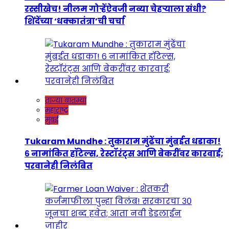
रस्सीखेच! नीलम गोऱ्हेंऐवजी नव्या चेहऱ्याला संधी?
शिंदेंच्या ‘धक्कातंत्रा’ची चर्चा
ताज्या बातम्या
महाराष्ट्र
मुंबई
Tukaram Mundhe : तुकाराम मुंढेंचा मुंबईत धडाका!
६ नामांकित हॉटेल्स, रेस्टॉरंट्स आणि बेकरींवर कारवाई;
परवानेही निलंबित