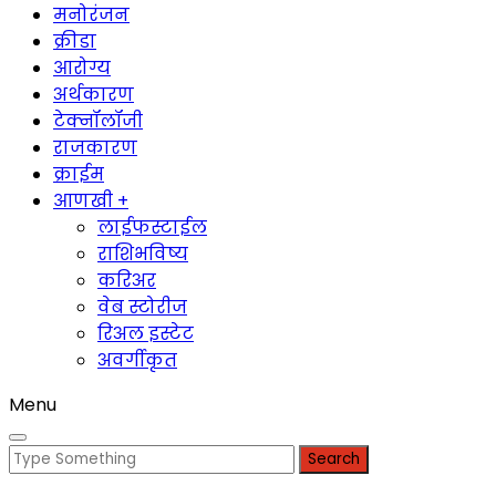
मनोरंजन
क्रीडा
आरोग्य
अर्थकारण
टेक्नॉलॉजी
राजकारण
क्राईम
आणखी +
लाईफस्टाईल
राशिभविष्य
करिअर
वेब स्टोरीज
रिअल इस्टेट
अवर्गीकृत
Menu
Search
for: