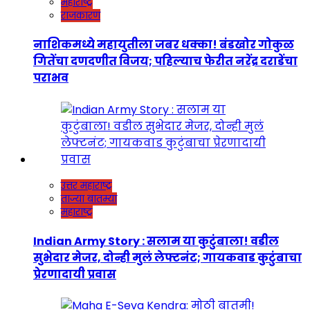
महाराष्ट्र
राजकारण
नाशिकमध्ये महायुतीला जबर धक्का! बंडखोर गोकुळ
गितेंचा दणदणीत विजय; पहिल्याच फेरीत नरेंद्र दराडेंचा
पराभव
उत्तर महाराष्ट्र
ताज्या बातम्या
महाराष्ट्र
Indian Army Story : सलाम या कुटुंबाला! वडील
सुभेदार मेजर, दोन्ही मुलं लेफ्टनंट; गायकवाड कुटुंबाचा
प्रेरणादायी प्रवास