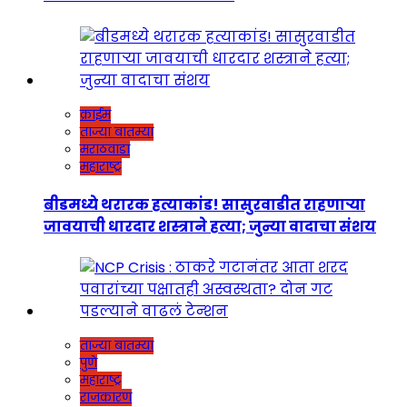
क्राईम
ताज्या बातम्या
मराठवाडा
महाराष्ट्र
बीडमध्ये थरारक हत्याकांड! सासुरवाडीत राहणाऱ्या
जावयाची धारदार शस्त्राने हत्या; जुन्या वादाचा संशय
ताज्या बातम्या
पुणे
महाराष्ट्र
राजकारण