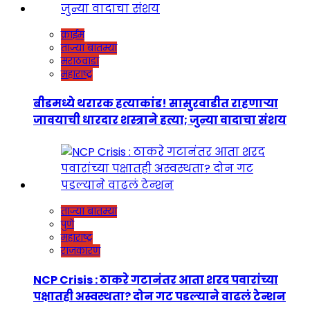
क्राईम
ताज्या बातम्या
मराठवाडा
महाराष्ट्र
बीडमध्ये थरारक हत्याकांड! सासुरवाडीत राहणाऱ्या
जावयाची धारदार शस्त्राने हत्या; जुन्या वादाचा संशय
ताज्या बातम्या
पुणे
महाराष्ट्र
राजकारण
NCP Crisis : ठाकरे गटानंतर आता शरद पवारांच्या
पक्षातही अस्वस्थता? दोन गट पडल्याने वाढलं टेन्शन