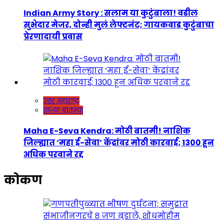
Indian Army Story : सलाम या कुटुंबाला! वडील
सुभेदार मेजर, दोन्ही मुलं लेफ्टनंट; गायकवाड कुटुंबाचा
प्रेरणादायी प्रवास
उत्तर महाराष्ट्र
ताज्या बातम्या
Maha E-Seva Kendra: मोठी बातमी! नाशिक
जिल्ह्यात ‘महा ई-सेवा’ केंद्रांवर मोठी कारवाई; 1300 हून
अधिक परवाने रद्द
कोकण