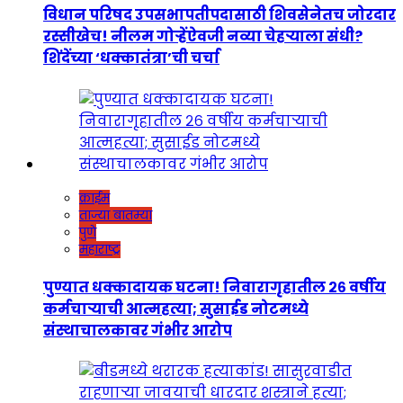
विधान परिषद उपसभापतीपदासाठी शिवसेनेतच जोरदार
रस्सीखेच! नीलम गोऱ्हेंऐवजी नव्या चेहऱ्याला संधी?
शिंदेंच्या ‘धक्कातंत्रा’ची चर्चा
क्राईम
ताज्या बातम्या
पुणे
महाराष्ट्र
पुण्यात धक्कादायक घटना! निवारागृहातील २६ वर्षीय
कर्मचाऱ्याची आत्महत्या; सुसाईड नोटमध्ये
संस्थाचालकावर गंभीर आरोप