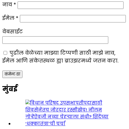
नाव
*
ईमेल
*
वेबसाईट
पुढील वेळेच्या माझ्या टिप्पणी साठी माझे नाव,
ईमेल आणि संकेतस्थळ ह्या ब्राउझरमध्ये जतन करा.
मुंबई