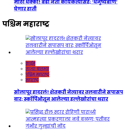
मोठा धक्का! बडा नेता कार्यकर्त्यांसह; ‘धनुष्यबाण’
घेणार हाती
पश्चिम महाराष्ट्र
क्राईम
ताज्या बातम्या
पश्चिम महाराष्ट्र
महाराष्ट्र
सोलापूर हादरलं! शेतकरी नेत्यावर तलवारीने सपासप
वार; स्कॉर्पिओतून आलेल्या हल्लेखोरांचा थरार