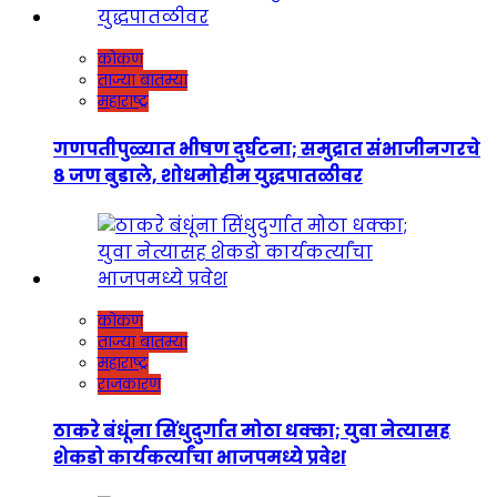
कोकण
ताज्या बातम्या
महाराष्ट्र
गणपतीपुळ्यात भीषण दुर्घटना; समुद्रात संभाजीनगरचे
८ जण बुडाले, शोधमोहीम युद्धपातळीवर
कोकण
ताज्या बातम्या
महाराष्ट्र
राजकारण
ठाकरे बंधूंना सिंधुदुर्गात मोठा धक्का; युवा नेत्यासह
शेकडो कार्यकर्त्यांचा भाजपमध्ये प्रवेश