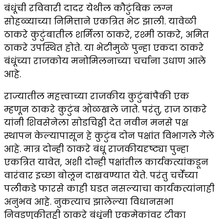
बंधूंची रविवारी दादर येथील कौटुंबिक लग्न
सोहळ्याच्या निमित्ताने एकत्रित भेट झाली. यावेळी
ठाकरे कुटुंबातील शर्मिला ठाकरे, रश्मी ठाकरे, अमित
ठाकरे उपस्थित होते. या भेटीमुळे पुन्हा एकदा ठाकरे
बंधूंच्या राजकोय मनोमिलनाच्या चर्चाना उधाण आले
आहे.
राज्यातील महत्त्वाच्या राजकीय कुटुंबांपैकी एक
म्हणून ठाकरे कुटुंब ओळखले जाते. परंतु, राज ठाकरे
यांनी शिवसेनेला सोडचिठ्ठी देत नवीन मनसे पक्ष
स्थापन केल्यापासून हे कुटुंब दोन पक्षांत विभागले गेले
आहे. मात्र दोन्ही ठाकरे बंधू राजकीयदृष्ट्या पुन्हा
एकत्रित यावेत, अशी दोन्ही पक्षांतील कार्यकत्यांकडून
वारंवार इच्छा बोलून दाखवण्यात येते. परंतु चर्चेच्या
पलीकडे फारसे काही घडत नसल्याचा कार्यकत्यांनाही
अनुभव आहे. नुकत्याच झालेल्या विधानसभा
निवडणुकीतही ठाकरे बंधूंनी एकमेकांवर टीका