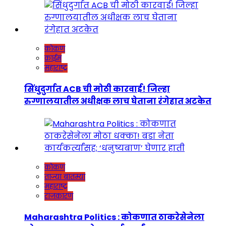
कोकण
क्राईम
महाराष्ट्र
सिंधुदुर्गात ACB ची मोठी कारवाई! जिल्हा
रुग्णालयातील अधीक्षक लाच घेताना रंगेहात अटकेत
कोकण
ताज्या बातम्या
महाराष्ट्र
राजकारण
Maharashtra Politics : कोकणात ठाकरेसेनेला