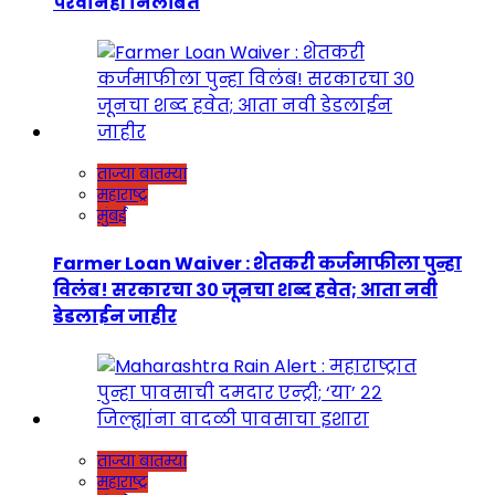
परवानेही निलंबित
ताज्या बातम्या
महाराष्ट्र
मुंबई
Farmer Loan Waiver : शेतकरी कर्जमाफीला पुन्हा
विलंब! सरकारचा ३० जूनचा शब्द हवेत; आता नवी
डेडलाईन जाहीर
ताज्या बातम्या
महाराष्ट्र