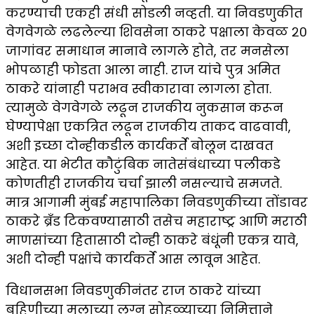
करण्याची एकही संधी सोडली नव्हती. या निवडणुकीत
वेगवेगळे लढलेल्या शिवसेना ठाकरे पक्षाला केवळ २०
जागांवर समाधान मानावे लागले होते, तर मनसेला
भोपळाही फोडता आला नाही. राज यांचे पुत्र अमित
ठाकरे यांनाही पराभव स्वीकारावा लागला होता.
त्यामुळे वेगवेगळे लढून राजकीय नुकसान करून
घेण्यापेक्षा एकत्रित लढून राजकीय ताकद वाढवावी,
अशी इच्छा दोन्हीकडील कार्यकर्ते बोलून दाखवत
आहेत. या भेटीत कौटुंबिक नातेसंबंधाच्या पलीकडे
कोणतीही राजकीय चर्चा झाली नसल्याचे समजते.
मात्र आगामी मुंबई महापालिका निवडणुकीच्या तोंडावर
ठाकरे ब्रँड टिकवण्यासाठी तसेच महाराष्ट्र आणि मराठी
माणसांच्या हितासाठी दोन्ही ठाकरे बंधूंनी एकत्र यावे,
अशी दोन्ही पक्षांचे कार्यकर्ते आस लावून आहेत.
विधानसभा निवडणुकीनंतर राज ठाकरे यांच्या
बहिणीच्या मुलाच्या लग्न सोहळ्याच्या निमित्ताने