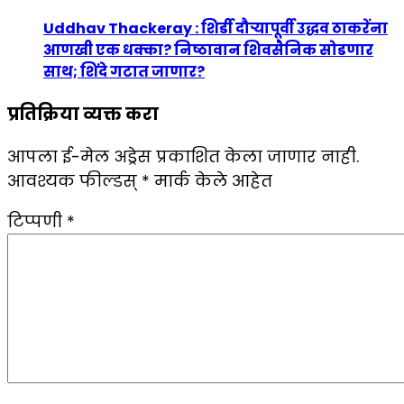
Uddhav Thackeray : शिर्डी दौऱ्यापूर्वी उद्धव ठाकरेंना
आणखी एक धक्का? निष्ठावान शिवसैनिक सोडणार
साथ; शिंदे गटात जाणार?
प्रतिक्रिया व्यक्त करा
आपला ई-मेल अड्रेस प्रकाशित केला जाणार नाही.
आवश्यक फील्डस्
*
मार्क केले आहेत
टिप्पणी
*