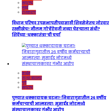
महाराष्ट्र
मुंबई
राजकारण
विधान परिषद उपसभापतीपदासाठी शिवसेनेतच जोरदार
रस्सीखेच! नीलम गोऱ्हेंऐवजी नव्या चेहऱ्याला संधी?
शिंदेंच्या ‘धक्कातंत्रा’ची चर्चा
क्राईम
ताज्या बातम्या
पुणे
महाराष्ट्र
पुण्यात धक्कादायक घटना! निवारागृहातील २६ वर्षीय
कर्मचाऱ्याची आत्महत्या; सुसाईड नोटमध्ये
संस्थाचालकावर गंभीर आरोप