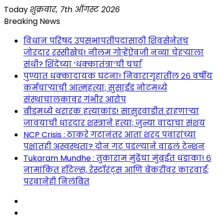
Skip
Today
शुक्रवार, 7th ऑगस्ट 2026
to
Breaking News
content
विधान परिषद उपसभापतीपदासाठी शिवसेनेतच
जोरदार रस्सीखेच! नीलम गोऱ्हेंऐवजी नव्या चेहऱ्याला
संधी? शिंदेंच्या ‘धक्कातंत्रा’ची चर्चा
पुण्यात धक्कादायक घटना! निवारागृहातील २६ वर्षीय
कर्मचाऱ्याची आत्महत्या; सुसाईड नोटमध्ये
संस्थाचालकावर गंभीर आरोप
बीडमध्ये थरारक हत्याकांड! सासुरवाडीत राहणाऱ्या
जावयाची धारदार शस्त्राने हत्या; जुन्या वादाचा संशय
NCP Crisis : ठाकरे गटानंतर आता शरद पवारांच्या
पक्षातही अस्वस्थता? दोन गट पडल्याने वाढलं टेन्शन
Tukaram Mundhe : तुकाराम मुंढेंचा मुंबईत धडाका! ६
नामांकित हॉटेल्स, रेस्टॉरंट्स आणि बेकरींवर कारवाई;
परवानेही निलंबित