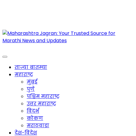
Maharashtra Jagran : Your Trusted Companion
for the Latest News
ताज्या बातम्या
महाराष्ट्र
मुंबई
पुणे
पश्चिम महाराष्ट्र
उत्तर महाराष्ट्र
विदर्भ
कोकण
मराठवाडा
देश-विदेश