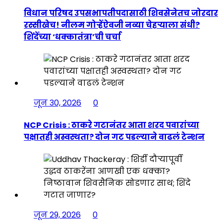
विधान परिषद उपसभापतीपदासाठी शिवसेनेतच जोरदार
रस्सीखेच! नीलम गोऱ्हेंऐवजी नव्या चेहऱ्याला संधी?
शिंदेंच्या ‘धक्कातंत्रा’ची चर्चा
जून 30, 2026
0
NCP Crisis : ठाकरे गटानंतर आता शरद पवारांच्या
पक्षातही अस्वस्थता? दोन गट पडल्याने वाढलं टेन्शन
जून 29, 2026
0