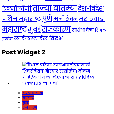
ताज्या बातम्या
देश-विदेश
टेक्नॉलॉजी
पुणे
मनोरंजन
पश्चिम महाराष्ट्र
मराठवाडा
महाराष्ट्र
राजकारण
मुंबई
राशिभविष्य
रिअल
लाईफस्टाईल
विदर्भ
इस्टेट
Post Widget 2
ताज्या बातम्या
महाराष्ट्र
मुंबई
राजकारण