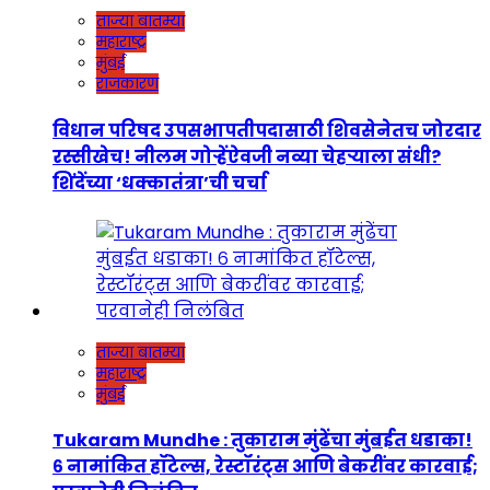
ताज्या बातम्या
महाराष्ट्र
मुंबई
राजकारण
विधान परिषद उपसभापतीपदासाठी शिवसेनेतच जोरदार
रस्सीखेच! नीलम गोऱ्हेंऐवजी नव्या चेहऱ्याला संधी?
शिंदेंच्या ‘धक्कातंत्रा’ची चर्चा
ताज्या बातम्या
महाराष्ट्र
मुंबई
Tukaram Mundhe : तुकाराम मुंढेंचा मुंबईत धडाका!
६ नामांकित हॉटेल्स, रेस्टॉरंट्स आणि बेकरींवर कारवाई;