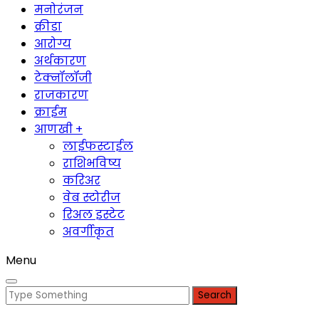
मनोरंजन
क्रीडा
आरोग्य
अर्थकारण
टेक्नॉलॉजी
राजकारण
क्राईम
आणखी +
लाईफस्टाईल
राशिभविष्य
करिअर
वेब स्टोरीज
रिअल इस्टेट
अवर्गीकृत
Menu
Search
for: