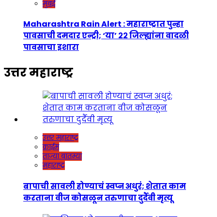
मुंबई
Maharashtra Rain Alert : महाराष्ट्रात पुन्हा
पावसाची दमदार एन्ट्री; ‘या’ २२ जिल्ह्यांना वादळी
पावसाचा इशारा
उत्तर महाराष्ट्र
उत्तर महाराष्ट्र
क्राईम
ताज्या बातम्या
महाराष्ट्र
बापाची सावली होण्याचं स्वप्न अधुरं; शेतात काम
करताना वीज कोसळून तरुणाचा दुर्दैवी मृत्यू