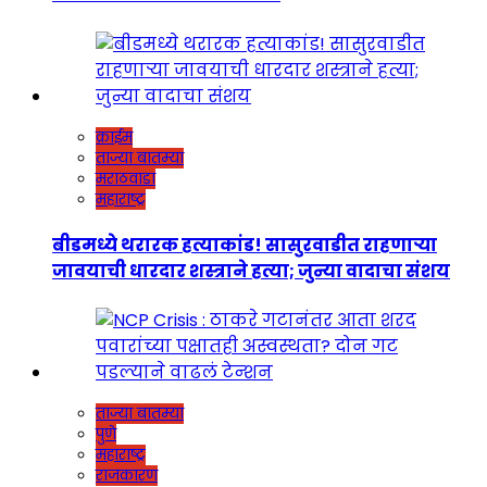
क्राईम
ताज्या बातम्या
मराठवाडा
महाराष्ट्र
बीडमध्ये थरारक हत्याकांड! सासुरवाडीत राहणाऱ्या
जावयाची धारदार शस्त्राने हत्या; जुन्या वादाचा संशय
ताज्या बातम्या
पुणे
महाराष्ट्र
राजकारण