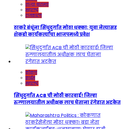
ताज्या बातम्या
महाराष्ट्र
राजकारण
ठाकरे बंधूंना सिंधुदुर्गात मोठा धक्का; युवा नेत्यासह
शेकडो कार्यकर्त्यांचा भाजपमध्ये प्रवेश
कोकण
क्राईम
महाराष्ट्र
सिंधुदुर्गात ACB ची मोठी कारवाई! जिल्हा
रुग्णालयातील अधीक्षक लाच घेताना रंगेहात अटकेत