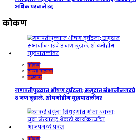
अधिक परवाने रद्द
कोकण
कोकण
ताज्या बातम्या
महाराष्ट्र
गणपतीपुळ्यात भीषण दुर्घटना; समुद्रात संभाजीनगरचे
८ जण बुडाले, शोधमोहीम युद्धपातळीवर
कोकण