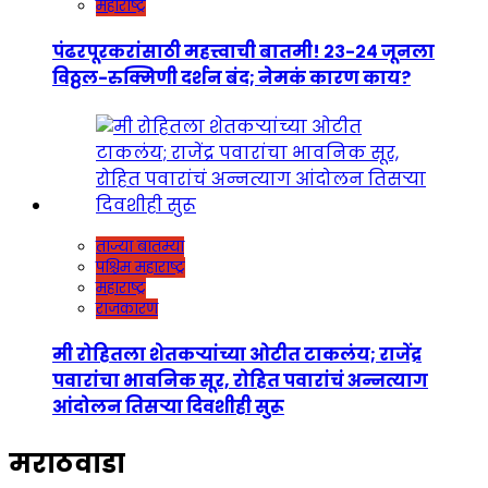
महाराष्ट्र
पंढरपूरकरांसाठी महत्त्वाची बातमी! २३-२४ जूनला
विठ्ठल-रुक्मिणी दर्शन बंद; नेमकं कारण काय?
ताज्या बातम्या
पश्चिम महाराष्ट्र
महाराष्ट्र
राजकारण
मी रोहितला शेतकऱ्यांच्या ओटीत टाकलंय; राजेंद्र
पवारांचा भावनिक सूर, रोहित पवारांचं अन्नत्याग
आंदोलन तिसऱ्या दिवशीही सुरू
मराठवाडा