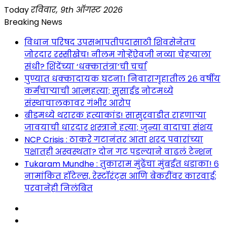
Skip
Today
रविवार, 9th ऑगस्ट 2026
to
Breaking News
content
विधान परिषद उपसभापतीपदासाठी शिवसेनेतच
जोरदार रस्सीखेच! नीलम गोऱ्हेंऐवजी नव्या चेहऱ्याला
संधी? शिंदेंच्या ‘धक्कातंत्रा’ची चर्चा
पुण्यात धक्कादायक घटना! निवारागृहातील २६ वर्षीय
कर्मचाऱ्याची आत्महत्या; सुसाईड नोटमध्ये
संस्थाचालकावर गंभीर आरोप
बीडमध्ये थरारक हत्याकांड! सासुरवाडीत राहणाऱ्या
जावयाची धारदार शस्त्राने हत्या; जुन्या वादाचा संशय
NCP Crisis : ठाकरे गटानंतर आता शरद पवारांच्या
पक्षातही अस्वस्थता? दोन गट पडल्याने वाढलं टेन्शन
Tukaram Mundhe : तुकाराम मुंढेंचा मुंबईत धडाका! ६
नामांकित हॉटेल्स, रेस्टॉरंट्स आणि बेकरींवर कारवाई;
परवानेही निलंबित