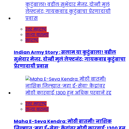
उत्तर महाराष्ट्र
ताज्या बातम्या
महाराष्ट्र
Indian Army Story : सलाम या कुटुंबाला! वडील
सुभेदार मेजर, दोन्ही मुलं लेफ्टनंट; गायकवाड कुटुंबाचा
प्रेरणादायी प्रवास
उत्तर महाराष्ट्र
ताज्या बातम्या
Maha E-Seva Kendra: मोठी बातमी! नाशिक
जिल्ह्यात ‘महा ई-सेवा’ केंद्रांवर मोठी कारवाई; 1300 हून