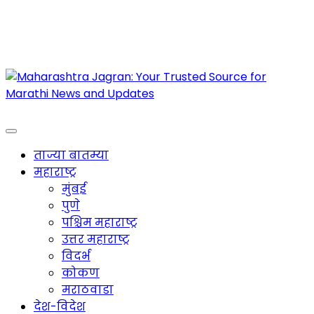
Maharashtra Jagran : Your Trusted Companion
for the Latest News
ताज्या बातम्या
महाराष्ट्र
मुंबई
पुणे
पश्चिम महाराष्ट्र
उत्तर महाराष्ट्र
विदर्भ
कोकण
मराठवाडा
देश-विदेश