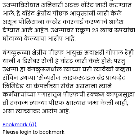
उथप्पाविरोधात शनिवारी अटक वॉरंट जारी करण्यात
आले. हे वॉरंट क्षेत्रीय पीएफ आयुक्तांनी जारी केले
असून पोलिसांना कठोर कारवाई करण्याचे आदेश
देण्यात आले आहेत. उथप्पावर एकूण २३ लाख रुपयांचा
घोटाळा केल्याचा आरोप आहे.
बंगळुरूच्या क्षेत्रीय पीएफ आयुक्त सदाक्षरी गोपाल रेड्डी
यांनी ४ डिसेंबर रोजी हे वॉरंट जारी केले होते; परंतु
उथप्पा हा बंगळुरूमधील त्याच्या घरी त्यावेळी नव्हता.
रॉबिन उथप्पा ‘सेंच्युरीज लाइफस्टाइल ब्रँड प्रायव्हेट
लिमिटेड’ या कंपनीच्या सेवेत असताना त्याने
कर्मचाऱ्यांच्या पगारातून पीएफची रक्कम कापूनसुद्धा
ती रक्कम त्यांच्या पीएफ खात्यात जमा केली नाही,
असा त्याच्यावर आरोप आहे.
Bookmark (
0
)
Please login to bookmark