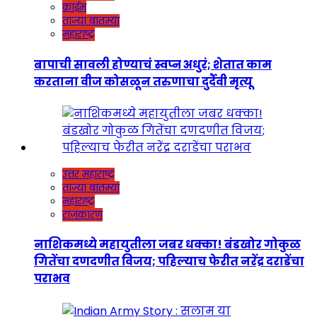
क्राईम
ताज्या बातम्या
महाराष्ट्र
बापाची सावली होण्याचं स्वप्न अधुरं; शेतात काम
करताना वीज कोसळून तरुणाचा दुर्दैवी मृत्यू
उत्तर महाराष्ट्र
ताज्या बातम्या
महाराष्ट्र
राजकारण
नाशिकमध्ये महायुतीला जबर धक्का! बंडखोर गोकुळ
गितेंचा दणदणीत विजय; पहिल्याच फेरीत नरेंद्र दराडेंचा
पराभव