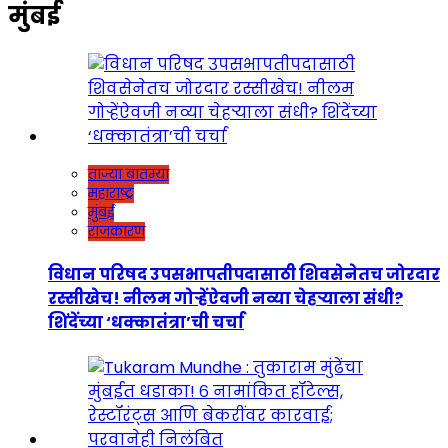
मुंबई
ताज्या बातम्या
महाराष्ट्र
मुंबई
राजकारण
विधान परिषद उपसभापतीपदासाठी शिवसेनेतच जोरदार
रस्सीखेच! नीलम गोऱ्हेंऐवजी नव्या चेहऱ्याला संधी?
शिंदेंच्या ‘धक्कातंत्रा’ची चर्चा