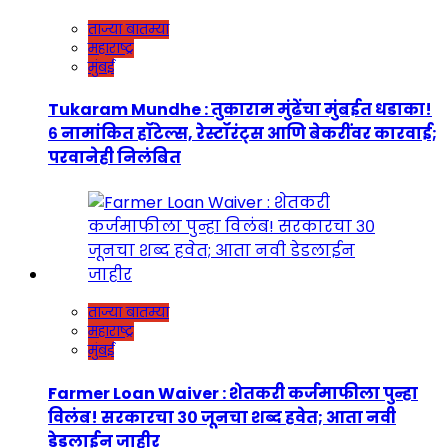
ताज्या बातम्या
महाराष्ट्र
मुंबई
Tukaram Mundhe : तुकाराम मुंढेंचा मुंबईत धडाका!
६ नामांकित हॉटेल्स, रेस्टॉरंट्स आणि बेकरींवर कारवाई;
परवानेही निलंबित
ताज्या बातम्या
महाराष्ट्र
मुंबई
Farmer Loan Waiver : शेतकरी कर्जमाफीला पुन्हा
विलंब! सरकारचा ३० जूनचा शब्द हवेत; आता नवी
डेडलाईन जाहीर