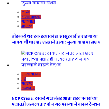
क्राईम
ताज्या बातम्या
मराठवाडा
महाराष्ट्र
बीडमध्ये थरारक हत्याकांड! सासुरवाडीत राहणाऱ्या
जावयाची धारदार शस्त्राने हत्या; जुन्या वादाचा संशय
ताज्या बातम्या
पुणे
महाराष्ट्र
राजकारण
NCP Crisis : ठाकरे गटानंतर आता शरद पवारांच्या
पक्षातही अस्वस्थता? दोन गट पडल्याने वाढलं टेन्शन