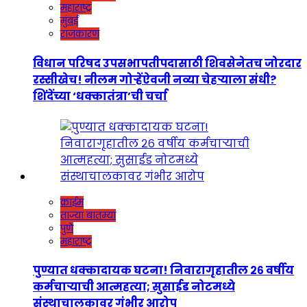
महाराष्ट्र
मुंबई
राजकारण
विधान परिषद उपसभापतीपदासाठी शिवसेनेतच जोरदार
रस्सीखेच! नीलम गोऱ्हेंऐवजी नव्या चेहऱ्याला संधी?
शिंदेंच्या ‘धक्कातंत्रा’ची चर्चा
क्राईम
ताज्या बातम्या
पुणे
महाराष्ट्र
पुण्यात धक्कादायक घटना! निवारागृहातील २६ वर्षीय
कर्मचाऱ्याची आत्महत्या; सुसाईड नोटमध्ये
संस्थाचालकावर गंभीर आरोप