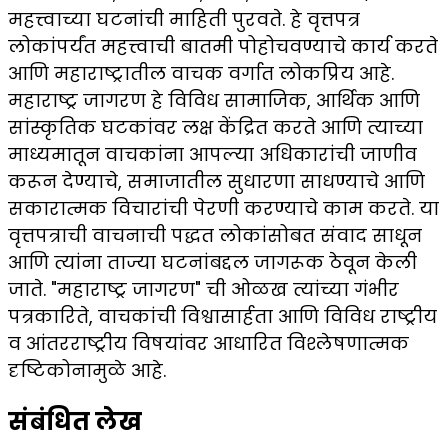
महत्त्वाच्या घटनांची माहिती पुरवते. हे वृत्तपत्र
लोकांपर्यंत महत्त्वाची बातमी पोहोचवण्याचे कार्य करते
आणि महाराष्ट्रातील वाचक वर्गात लोकप्रिय आहे.
महाराष्ट्र जागरण हे विविध सामाजिक, आर्थिक आणि
सांस्कृतिक घटकांवर लक्ष केंद्रित करते आणि त्याच्या
माध्यमातून वाचकांना आपल्या अधिकारांची जाणीव
करून देण्याचे, समाजातील सुधारणा साधण्याचे आणि
सकारात्मक विचारांची पेरणी करण्याचे काम करते. या
वृत्तपत्राची वाचनाची पद्धत लोकांसोबत संवाद साधून
आणि त्यांना ताज्या घटनांबद्दल जागरूक ठेवून केली
जाते. "महाराष्ट्र जागरण" ची ओळख त्यांच्या गंभीर
पत्रकारिते, वाचकांची विश्वासार्हता आणि विविध राष्ट्रीय
व आंतरराष्ट्रीय विषयांवर आधारित विश्लेषणात्मक
दृष्टिकोनामुळे आहे.
संबंधित लेख