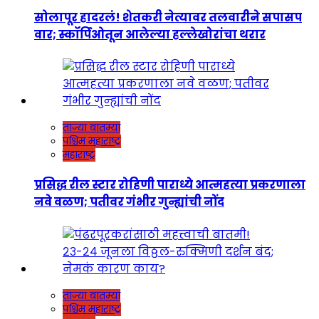
सोलापूर हादरलं! शेतकरी नेत्यावर तलवारीने सपासप
वार; स्कॉर्पिओतून आलेल्या हल्लेखोरांचा थरार
ताज्या बातम्या
पश्चिम महाराष्ट्र
महाराष्ट्र
प्रसिद्ध रील स्टार रोहिणी पाराध्ये आत्महत्या प्रकरणाला
नवे वळण; पतीवर गंभीर गुन्ह्यांची नोंद
ताज्या बातम्या
पश्चिम महाराष्ट्र