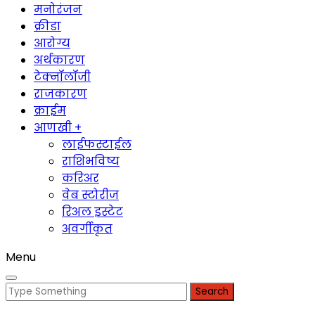
मनोरंजन
क्रीडा
आरोग्य
अर्थकारण
टेक्नॉलॉजी
राजकारण
क्राईम
आणखी +
लाईफस्टाईल
राशिभविष्य
करिअर
वेब स्टोरीज
रिअल इस्टेट
अवर्गीकृत
Menu
Search
for: