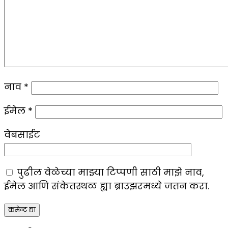
नाव
*
ईमेल
*
वेबसाईट
पुढील वेळेच्या माझ्या टिप्पणी साठी माझे नाव,
ईमेल आणि संकेतस्थळ ह्या ब्राउझरमध्ये जतन करा.