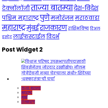
ताज्या बातम्या
देश-विदेश
टेक्नॉलॉजी
पुणे
मनोरंजन
पश्चिम महाराष्ट्र
मराठवाडा
महाराष्ट्र
राजकारण
मुंबई
राशिभविष्य
रिअल
लाईफस्टाईल
विदर्भ
इस्टेट
Post Widget 2
ताज्या बातम्या
महाराष्ट्र
मुंबई
राजकारण