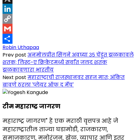
X
LinkedIn
Copy
Link
Gmail
Robin Uthapaa
Share
Prev post
अनमोलप्रीत सिंगने अवघ्या ३५ चेंडूंत झळकावले
शतक; लिस्ट-ए क्रिकेटमध्ये सर्वांत जलद शतक
झळकावणारा भारतीय
Next post
महाराष्ट्राची राजस्थानवर सहज मात; अंकित
बावणे ठरला 'प्लेयर ऑफ द मॅच'
टीम महाराष्ट्र जागरण
महाराष्ट्र जागरण" हे एक मराठी वृत्तपत्र आहे जे
महाराष्ट्रातील ताज्या घडामोडी, राजकारण,
समाजकारण, मनोरंजन, खेळ, व्यापार आणि इतर