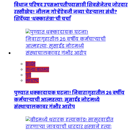
विधान परिषद उपसभापतीपदासाठी शिवसेनेतच जोरदार
रस्सीखेच! नीलम गोऱ्हेंऐवजी नव्या चेहऱ्याला संधी?
शिंदेंच्या ‘धक्कातंत्रा’ची चर्चा
क्राईम
ताज्या बातम्या
पुणे
महाराष्ट्र
पुण्यात धक्कादायक घटना! निवारागृहातील २६ वर्षीय
कर्मचाऱ्याची आत्महत्या; सुसाईड नोटमध्ये
संस्थाचालकावर गंभीर आरोप