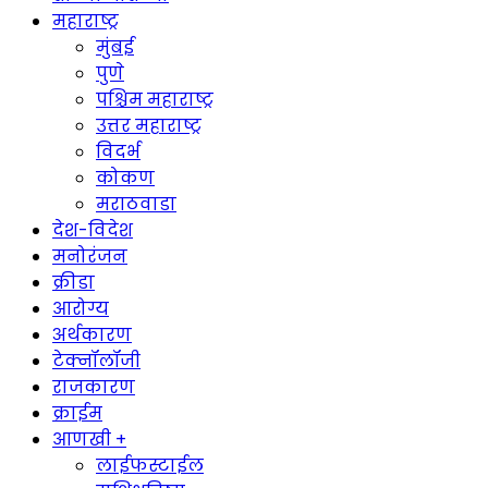
महाराष्ट्र
मुंबई
पुणे
पश्चिम महाराष्ट्र
उत्तर महाराष्ट्र
विदर्भ
कोकण
मराठवाडा
देश-विदेश
मनोरंजन
क्रीडा
आरोग्य
अर्थकारण
टेक्नॉलॉजी
राजकारण
क्राईम
आणखी +
लाईफस्टाईल