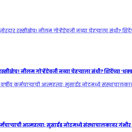
! नीलम गोऱ्हेंऐवजी नव्या चेहऱ्याला संधी? शिंदेंच्या ‘धक्कात
्मचाऱ्याची आत्महत्या; सुसाईड नोटमध्ये संस्थाचालकावर गंभी