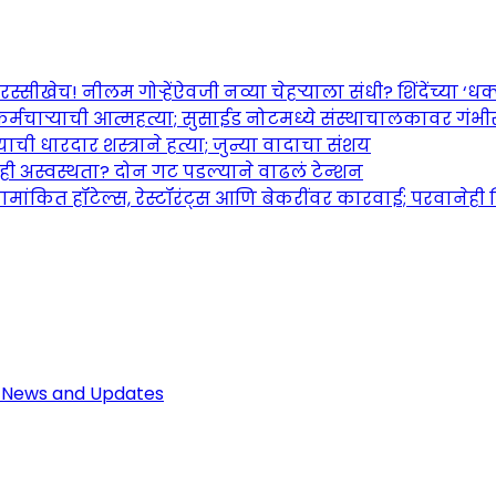
च! नीलम गोऱ्हेंऐवजी नव्या चेहऱ्याला संधी? शिंदेंच्या ‘धक्का
र्मचाऱ्याची आत्महत्या; सुसाईड नोटमध्ये संस्थाचालकावर गंभ
ची धारदार शस्त्राने हत्या; जुन्या वादाचा संशय
तही अस्वस्थता? दोन गट पडल्याने वाढलं टेन्शन
ामांकित हॉटेल्स, रेस्टॉरंट्स आणि बेकरींवर कारवाई; परवानेही
Maharashtra Jagran: Your Trusted So
r the Latest News