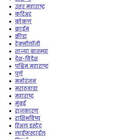
उत्तर महाराष्ट्र
करिअर
कोकण
क्राईम
क्रीडा
टेक्नॉलॉजी
ताज्या बातम्या
देश-विदेश
पश्चिम महाराष्ट्र
पुणे
मनोरंजन
मराठवाडा
महाराष्ट्र
मुंबई
राजकारण
राशिभविष्य
रिअल इस्टेट
लाईफस्टाईल