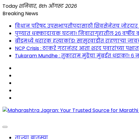
Skip
Today
शनिवार, 8th ऑगस्ट 2026
to
Breaking News
content
विधान परिषद उपसभापतीपदासाठी शिवसेनेतच जोरदार रस्सीखे
पुण्यात धक्कादायक घटना! निवारागृहातील २६ वर्षीय क
बीडमध्ये थरारक हत्याकांड! सासुरवाडीत राहणाऱ्या जावया
NCP Crisis : ठाकरे गटानंतर आता शरद पवारांच्या पक्षा
Tukaram Mundhe : तुकाराम मुंढेंचा मुंबईत धडाका! ६ न
Maharashtra Jagran : Your Trusted Companion fo
ताज्या बातम्या