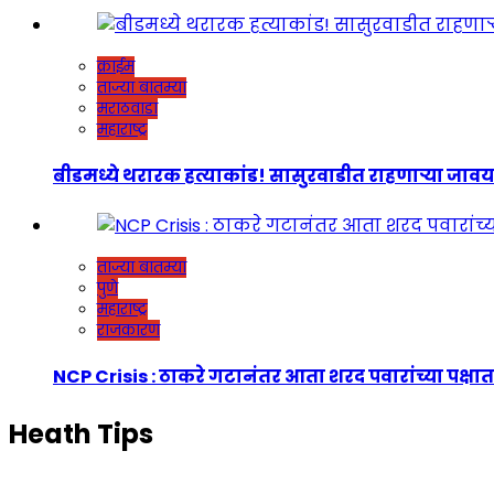
क्राईम
ताज्या बातम्या
मराठवाडा
महाराष्ट्र
बीडमध्ये थरारक हत्याकांड! सासुरवाडीत राहणाऱ्या जावयाच
ताज्या बातम्या
पुणे
महाराष्ट्र
राजकारण
NCP Crisis : ठाकरे गटानंतर आता शरद पवारांच्या पक्षात
Heath Tips