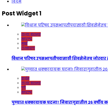
विदर्भ
Post Widget 1
ताज्या बातम्या
महाराष्ट्र
मुंबई
राजकारण
विधान परिषद उपसभापतीपदासाठी शिवसेनेतच जोरदार रस्सीखेच
क्राईम
ताज्या बातम्या
पुणे
महाराष्ट्र
पुण्यात धक्कादायक घटना! निवारागृहातील २६ वर्षीय कर