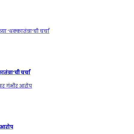
ंत्रा’ची चर्चा
र आरोप