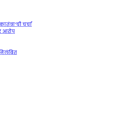
तंत्रा’ची चर्चा
ीर आरोप
 निलंबित
urce for Marathi News and Updates